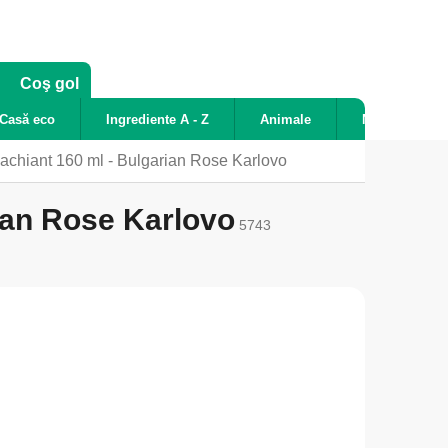
COŞ
Coş gol
DE
Casă eco
Ingrediente A - Z
Animale
Noutăți
CUMPĂRĂTURI
hiant 160 ml - Bulgarian Rose Karlovo
ian Rose Karlovo
5743