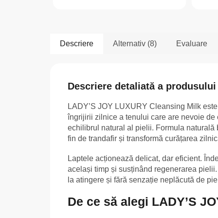
Descriere
Alternativ (8)
Evaluare
Descriere detaliată a produsului
LADY’S JOY LUXURY Cleansing Milk este un 
îngrijirii zilnice a tenului care are nevoie de
echilibrul natural al pielii. Formula natura
fin de trandafir și transformă curățarea zilnică
Laptele acționează delicat, dar eficient. Înd
același timp și susținând regenerarea pielii.
la atingere și fără senzație neplăcută de pie
De ce să alegi LADY’S J