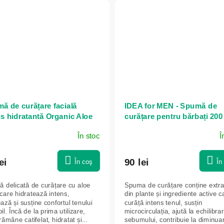
ă de curățare facială
IDEA for MEN - Spumă de
ns hidratantă Organic Aloe
curățare pentru bărbați 200 
- 150 ml - Ecolatier
Green idea
În stoc
Î
ei
90 lei
În coş
În
 delicată de curățare cu aloe
Spuma de curățare conține extra
 care hidratează intens,
din plante și ingrediente active c
ază și susține confortul tenului
curăță intens tenul, susțin
il. Încă de la prima utilizare,
microcirculația, ajută la echilibra
rămâne catifelat, hidratat și...
sebumului, contribuie la diminuar