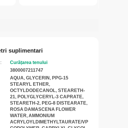
tri suplimentari
e
:
Curățarea tenului
3800007211747
AQUA, GLYCERIN, PPG-15
STEARYL ETHER,
OCTYLDODECANOL, STEARETH-
21, POLYGLYCERYL-3 CAPRATE,
STEARETH-2, PEG-8 DISTEARATE,
ROSA DAMASCENA FLOWER
WATER, AMMONIUM
ACRYLOYLDIMETHYLTAURATE/VP