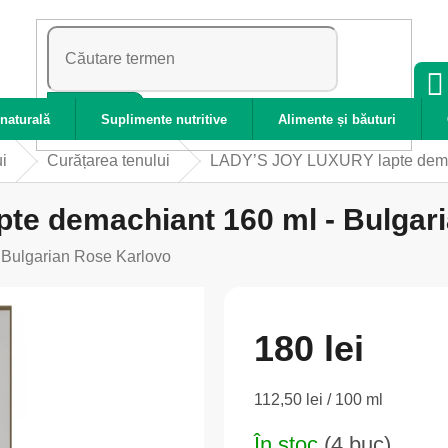
CĂUTARE
naturală
Suplimente nutritive
Alimente și băuturi
ui
Curățarea tenului
LADY’S JOY LUXURY lapte demac
e demachiant 160 ml - Bulgar
:
Bulgarian Rose Karlovo
180 lei
Evaluare
112,50 lei / 100 ml
preţ:
În stoc
(4 buc)