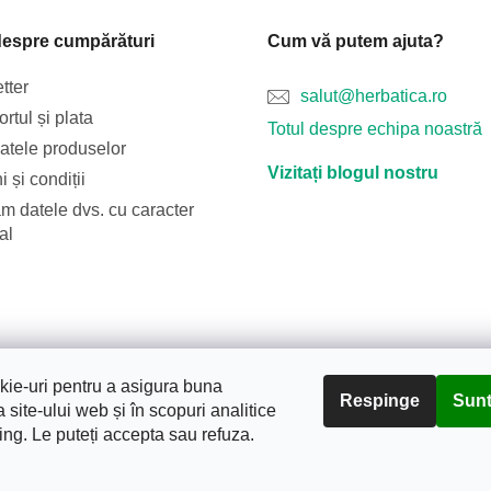
despre cumpărături
Cum vă putem ajuta?
tter
salut@herbatica.ro
rtul și plata
Totul despre echipa noastră
catele produselor
Vizitați blogul nostru
 și condiții
m datele dvs. cu caracter
al
Blog
Transportul și plata
Despre noi
Termeni și condiții
ie-uri pentru a asigura buna
Respinge
Sunt
 site-ului web și în scopuri analitice
ing. Le puteți accepta sau refuza.
tura.
. Toate drepturile rezervate.
Editați setările cookie-urilor