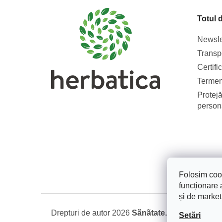
s
Totul 
o
l
Newsle
Transpo
Certifi
Termeni
Protejă
person
Folosim cook
funcționare a
și de market
Drepturi de autor 2026
Sãnãtate. Frumusete. Na
Setări