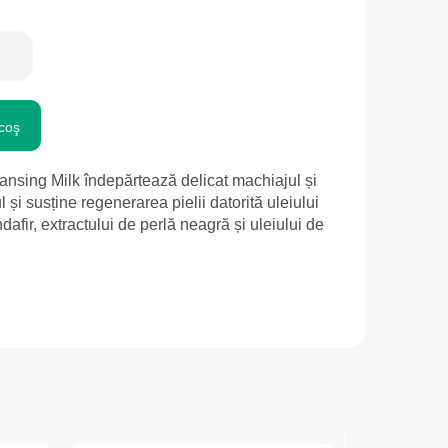
coş
ng Milk îndepărtează delicat machiajul și
l și susține regenerarea pielii datorită uleiului
ndafir, extractului de perlă neagră și uleiului de