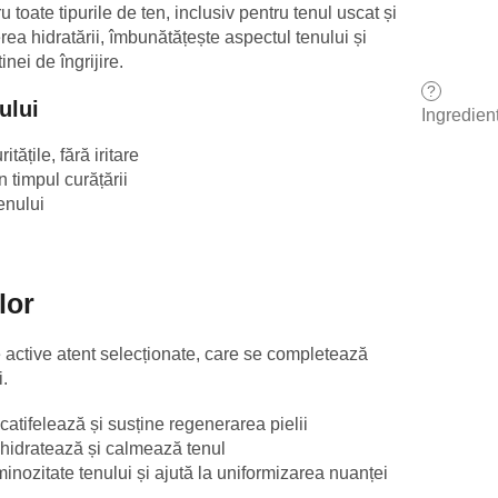
u toate tipurile de ten, inclusiv pentru tenul uscat și
erea hidratării, îmbunătățește aspectul tenului și
nei de îngrijire.
?
ului
Ingredien
tățile, fără iritare
n timpul curățării
enului
lor
 active atent selecționate, care se completează
i.
catifelează și susține regenerarea pielii
, hidratează și calmează tenul
inozitate tenului și ajută la uniformizarea nuanței