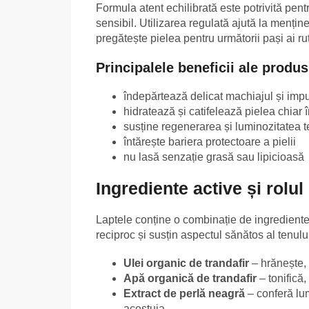
Formula atent echilibrată este potrivită pentr
sensibil. Utilizarea regulată ajută la mențin
pregătește pielea pentru următorii pași ai ruti
Principalele beneficii ale produs
îndepărtează delicat machiajul și impuri
hidratează și catifelează pielea chiar î
susține regenerarea și luminozitatea t
întărește bariera protectoare a pielii
nu lasă senzație grasă sau lipicioasă
Ingrediente active și rolul 
Laptele conține o combinație de ingrediente
reciproc și susțin aspectul sănătos al tenulu
Ulei organic de trandafir
– hrănește, 
Apă organică de trandafir
– tonifică
Extract de perlă neagră
– conferă lum
acestuia