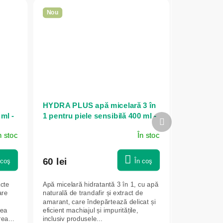
Nou
HYDRA PLUS apă micelară 3 în
ml -
1 pentru piele sensibilă 400 ml -
Produsul
NATURE OF AGIVA
următor
n stoc
În stoc
60 lei
 coş
În coş
cte
Apă micelară hidratantă 3 în 1, cu apă
are
naturală de trandafir și extract de
amarant, care îndepărtează delicat și
rea
eficient machiajul și impuritățile,
ea...
inclusiv produsele...