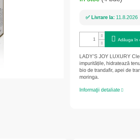
Livrare la:
11.8.2026
Adăuga în 
LADY’S JOY LUXURY Cleansi
impuritățile, hidratează tenu
bio de trandafir, apei de tra
moringa.
Informaţii detaliate