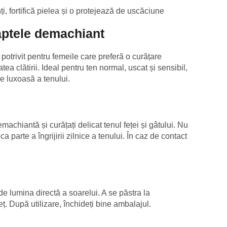
i, fortifică pielea și o protejează de uscăciune
laptele demachiant
rivit pentru femeile care preferă o curățare
atea clătirii. Ideal pentru ten normal, uscat și sensibil,
re luxoasă a tenului.
achiantă și curățați delicat tenul feței și gâtului. Nu
ca parte a îngrijirii zilnice a tenului. În caz de contact
t de lumina directă a soarelui. A se păstra la
ț. După utilizare, închideți bine ambalajul.