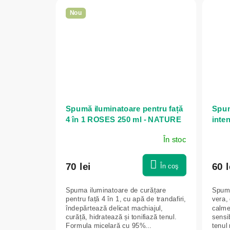
Nou
Spumă iluminatoare pentru față
Spum
4 în 1 ROSES 250 ml - NATURE
inte
OF AGIVA
Vera 
În stoc
70 lei
60 l
În coş
Spuma iluminatoare de curățare
Spumă
pentru față 4 în 1, cu apă de trandafiri,
vera,
îndepărtează delicat machiajul,
calme
curăță, hidratează și tonifiază tenul.
sensib
Formula micelară cu 95%...
tenul 