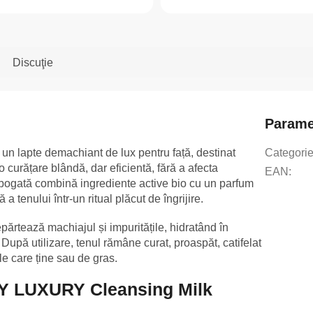
Discuţie
Parame
lapte demachiant de lux pentru față, destinat
Categori
 o curățare blândă, dar eficientă, fără a afecta
EAN
:
lă bogată combină ingrediente active bio cu un parfum
 a tenului într-un ritual plăcut de îngrijire.
epărtează machiajul și impuritățile, hidratând în
 După utilizare, tenul rămâne curat, proaspăt, catifelat
le care ține sau de gras.
OY LUXURY Cleansing Milk