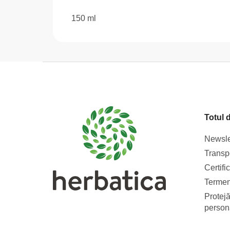
150 ml
S
u
b
s
Totul 
o
l
Newsle
Transpo
Certifi
Termeni
Protejă
person