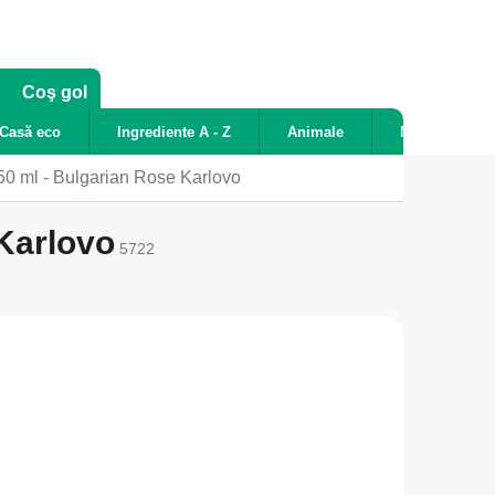
COŞ
Coş gol
DE
Casă eco
Ingrediente A - Z
Animale
Noutăți
CUMPĂRĂTURI
 ml - Bulgarian Rose Karlovo
Karlovo
5722