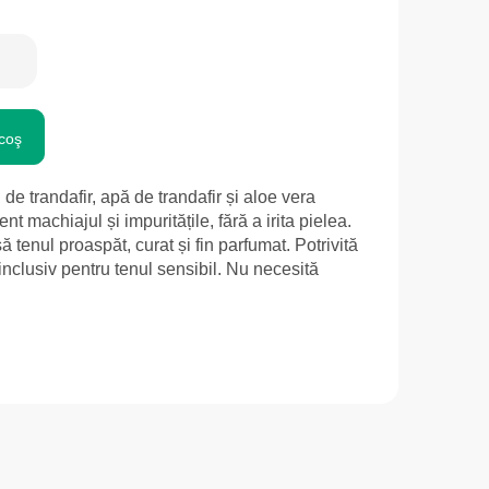
coş
e trandafir, apă de trandafir și aloe vera
nt machiajul și impuritățile, fără a irita pielea.
 tenul proaspăt, curat și fin parfumat. Potrivită
 inclusiv pentru tenul sensibil. Nu necesită