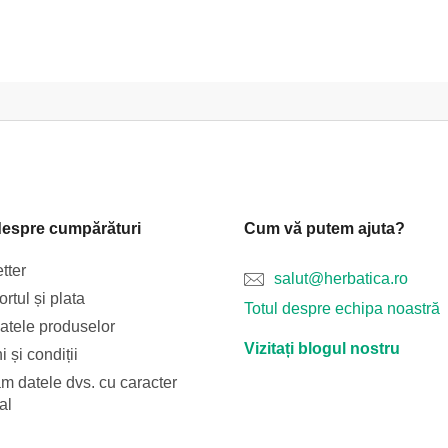
despre cumpărături
Cum vă putem ajuta?
tter
salut@herbatica.ro
rtul și plata
Totul despre echipa noastră
catele produselor
Vizitați blogul nostru
 și condiții
m datele dvs. cu caracter
al