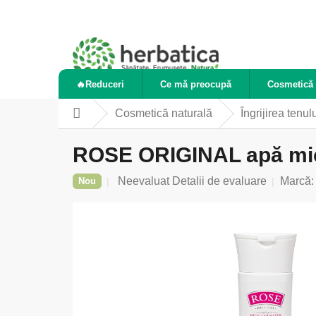
Treci
la
conținut
🔥Reduceri
Ce mă preocupă
Cosmetică 
Cosmetică naturală
Îngrijirea tenul
Acasă
ROSE ORIGINAL apă mice
Evaluarea
Neevaluat
Detalii de evaluare
Marcă
Nou
medie
a
produsului
este
0,0
din
5
stele.