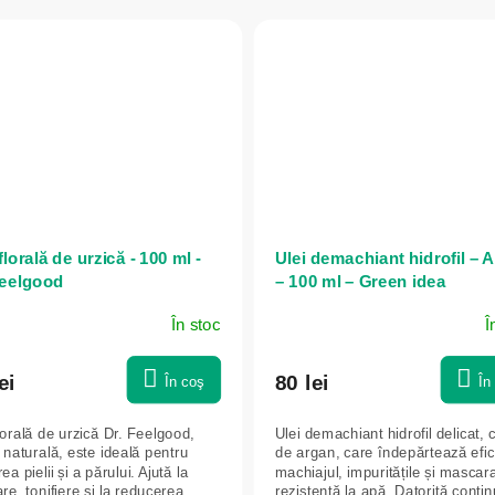
lorală de urzică - 100 ml -
Ulei demachiant hidrofil – 
Feelgood
– 100 ml – Green idea
În stoc
Î
ei
80 lei
În coş
În
lorală de urzică Dr. Feelgood,
Ulei demachiant hidrofil delicat, c
naturală, este ideală pentru
de argan, care îndepărtează efic
irea pielii și a părului. Ajută la
machiajul, impuritățile și mascar
re, tonifiere și la reducerea
rezistentă la apă. Datorită conțin