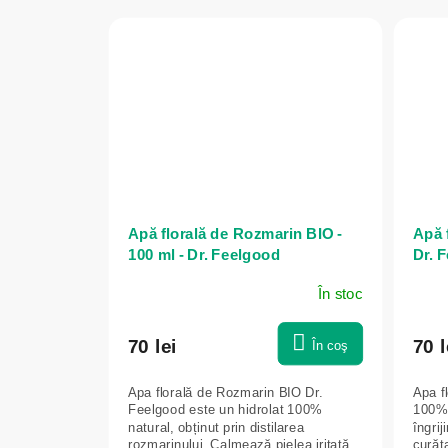
Apă florală de Rozmarin BIO -
Apă f
100 ml - Dr. Feelgood
Dr. 
În stoc
70 lei
70 l
În coş
Apa florală de Rozmarin BIO Dr.
Apa f
Feelgood este un hidrolat 100%
100% 
natural, obținut prin distilarea
îngrij
rozmarinului. Calmează pielea iritată,
curăța