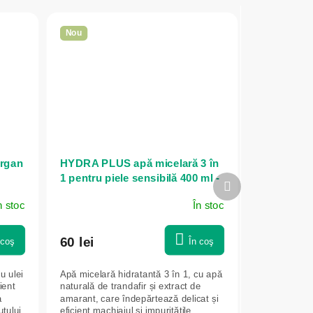
Nou
Argan
HYDRA PLUS apă micelară 3 în
1 pentru piele sensibilă 400 ml -
Produsul
NATURE OF AGIVA
următor
n stoc
În stoc
60 lei
 coş
În coş
u ulei
Apă micelară hidratantă 3 în 1, cu apă
ient
naturală de trandafir și extract de
a
amarant, care îndepărtează delicat și
utului
eficient machiajul și impuritățile,