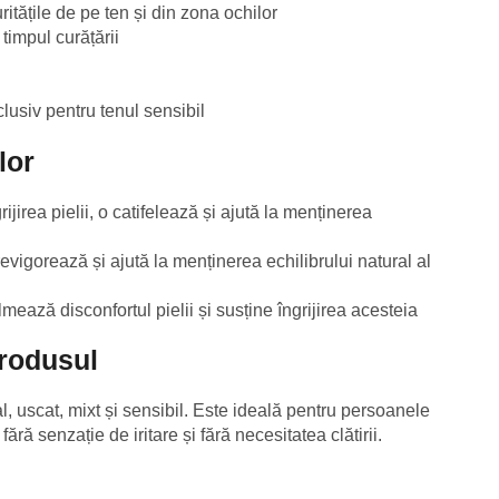
itățile de pe ten și din zona ochilor
timpul curățării
nclusiv pentru tenul sensibil
lor
ijirea pielii, o catifelează și ajută la menținerea
revigorează și ajută la menținerea echilibrului natural al
mează disconfortul pielii și susține îngrijirea acesteia
produsul
l, uscat, mixt și sensibil. Este ideală pentru persoanele
fără senzație de iritare și fără necesitatea clătirii.