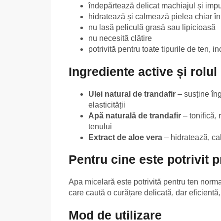
îndepărtează delicat machiajul și impur
hidratează și calmează pielea chiar în 
nu lasă peliculă grasă sau lipicioasă
nu necesită clătire
potrivită pentru toate tipurile de ten, i
Ingrediente active și rolul 
Ulei natural de trandafir
– susține îngr
elasticității
Apă naturală de trandafir
– tonifică, 
tenului
Extract de aloe vera
– hidratează, cal
Pentru cine este potrivit 
Apa micelară este potrivită pentru ten norma
care caută o curățare delicată, dar eficientă, 
Mod de utilizare