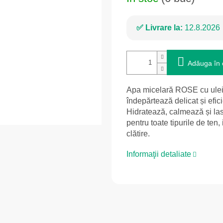
Livrare la:
12.8.2026
Adăuga în 
Apa micelară ROSE cu ulei d
îndepărtează delicat și eficie
Hidratează, calmează și lasă
pentru toate tipurile de ten,
clătire.
Informaţii detaliate