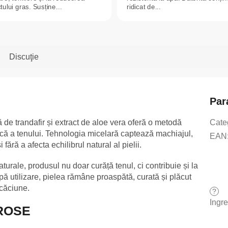
ului gras. Susține...
ridicat de...
Discuţie
Par
de trandafir și extract de aloe vera oferă o metodă
Cate
lnică a tenului. Tehnologia micelară captează machiajul,
EAN
 fără a afecta echilibrul natural al pielii.
turale, produsul nu doar curăță tenul, ci contribuie și la
upă utilizare, pielea rămâne proaspătă, curată și plăcut
scăciune.
?
Ingr
 ROSE