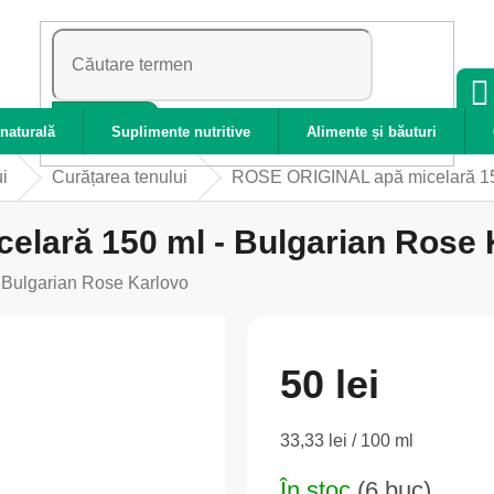
CĂUTARE
naturală
Suplimente nutritive
Alimente și băuturi
ui
Curățarea tenului
ROSE ORIGINAL apă micelară 150
lară 150 ml - Bulgarian Rose 
:
Bulgarian Rose Karlovo
50 lei
Evaluare
33,33 lei / 100 ml
preţ:
În stoc
(6 buc)