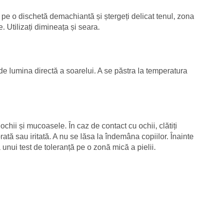
ă pe o dischetă demachiantă și ștergeți delicat tenul, zona
e. Utilizați dimineața și seara.
t de lumina directă a soarelui. A se păstra la temperatura
ochii și mucoasele. În caz de contact cu ochii, clătiți
rată sau iritată. A nu se lăsa la îndemâna copiilor. Înainte
unui test de toleranță pe o zonă mică a pielii.