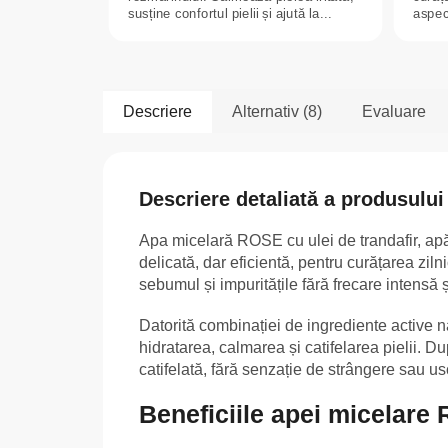
susține confortul pielii și ajută la...
aspect
Descriere
Alternativ (8)
Evaluare
Descriere detaliată a produsului
Apa micelară ROSE cu ulei de trandafir, apă 
delicată, dar eficientă, pentru curățarea zi
sebumul și impuritățile fără frecare intensă și
Datorită combinației de ingrediente active na
hidratarea, calmarea și catifelarea pielii. D
catifelată, fără senzație de strângere sau u
Beneficiile apei micelare