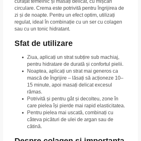
curățat temeinic și masați delicat, cu mișcări
circulare. Crema este potrivită pentru îngrijirea de
zi și de noapte. Pentru un efect optim, utilizați
regulat, ideal în combinație cu un ser cu colagen
sau cu un tonic hidratant.
Sfat de utilizare
Ziua, aplicați un strat subțire sub machiaj,
pentru hidratare de durată și confortul pielii.
Noaptea, aplicați un strat mai generos ca
mască de îngrijire – lăsați să acționeze 10–
15 minute, apoi masați delicat excesul
rămas.
Potrivită și pentru gât și decolteu, zone în
care pielea își pierde mai rapid elasticitatea.
Pentru pielea mai uscată, combinați cu
câteva picături de ulei de argan sau de
cătină.
Despre colagen și importanța