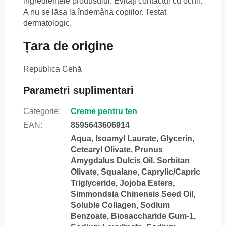
ingredientele produsului. Evitați contactul cu ochii.
A nu se lăsa la îndemâna copiilor. Testat
dermatologic.
Țara de origine
Republica Cehă
Parametri suplimentari
Categorie
:
Creme pentru ten
EAN
:
8595643606914
Aqua, Isoamyl Laurate, Glycerin,
Cetearyl Olivate, Prunus
Amygdalus Dulcis Oil, Sorbitan
Olivate, Squalane, Caprylic/Capric
Triglyceride, Jojoba Esters,
Simmondsia Chinensis Seed Oil,
Soluble Collagen, Sodium
Benzoate, Biosaccharide Gum-1,