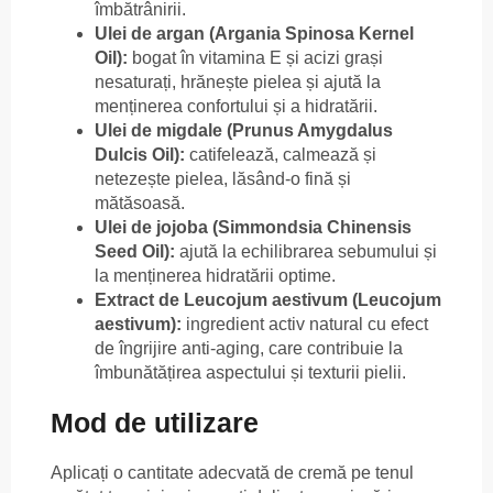
îmbătrânirii.
Ulei de argan (Argania Spinosa Kernel
Oil):
bogat în vitamina E și acizi grași
nesaturați, hrănește pielea și ajută la
menținerea confortului și a hidratării.
Ulei de migdale (Prunus Amygdalus
Dulcis Oil):
catifelează, calmează și
netezește pielea, lăsând-o fină și
mătăsoasă.
Ulei de jojoba (Simmondsia Chinensis
Seed Oil):
ajută la echilibrarea sebumului și
la menținerea hidratării optime.
Extract de Leucojum aestivum (Leucojum
aestivum):
ingredient activ natural cu efect
de îngrijire anti-aging, care contribuie la
îmbunătățirea aspectului și texturii pielii.
Mod de utilizare
Aplicați o cantitate adecvată de cremă pe tenul