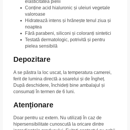
elasticitatea pielii
Conține acid hialuronic și uleiuri vegetale
valoroase
Hidratează intens și hrănește tenul ziua și
noaptea
Fără parabeni, siliconi și coloranți sintetici
Testată dermatologic, potrivită și pentru
pielea sensibilă
Depozitare
A se păstra la loc uscat, la temperatura camerei,
ferit de lumina directă a soarelui și de îngheț.
După deschidere, închideți bine ambalajul și
consumați în termen de 6 luni.
Atenționare
Doar pentru uz extern. Nu utilizați în caz de
hipersensibilitate cunoscută la oricare dintre