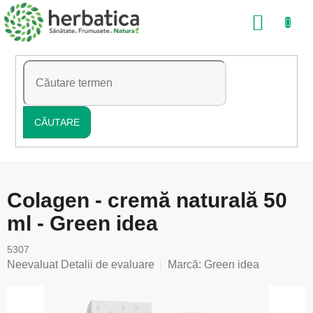
Treci
COŞ
la
conținut
DE
CUMP
CĂUTARE
Colagen - cremă naturală 50
ml - Green idea
5307
Evaluarea
Neevaluat
Detalii de evaluare
Marcă:
Green idea
medie
a
produsului