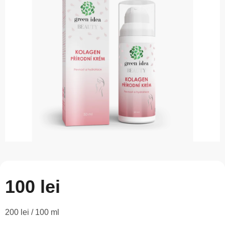
este
0,0
din
5
stele.
100 lei
Evaluare
200 lei / 100 ml
preţ: