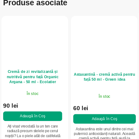
Produse asociate
Cremă de zi revitalizantă și
Astaxantină - cremă activă pentru
nutritivă pentru față Organic
față 50 ml - Green idea
Argana - 50 ml - Ecolatier
În stoc
În stoc
90 lei
60 lei
Adaugă în Coş
Adaugă în Coş
Ați visat vreodată la un ten care
Astaxantina este unul dintre cei mai
radiază precum stelele pe cerul
puternici antioxidanți naturali. Această
nopții? La o piele atât de catifelată
cremă activă pentru față ajută la