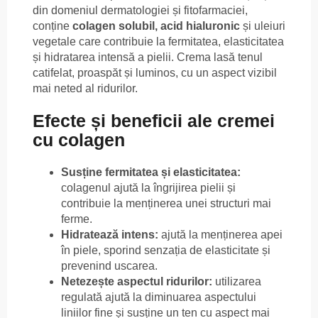
din domeniul dermatologiei și fitofarmaciei,
conține
colagen solubil, acid hialuronic
și uleiuri
vegetale care contribuie la fermitatea, elasticitatea
și hidratarea intensă a pielii. Crema lasă tenul
catifelat, proaspăt și luminos, cu un aspect vizibil
mai neted al ridurilor.
Efecte și beneficii ale cremei
cu colagen
Susține fermitatea și elasticitatea:
colagenul ajută la îngrijirea pielii și
contribuie la menținerea unei structuri mai
ferme.
Hidratează intens:
ajută la menținerea apei
în piele, sporind senzația de elasticitate și
prevenind uscarea.
Netezește aspectul ridurilor:
utilizarea
regulată ajută la diminuarea aspectului
liniilor fine și susține un ten cu aspect mai