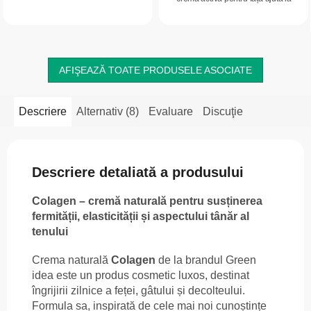
încât v-ar plăcea să o mângâiați la
protejarea pielii împotriva factorilor
nesfârșit? La un ten mai ferm,...
externi, o hidratează, o...
AFIŞEAZĂ TOATE PRODUSELE ASOCIATE
Descriere
Alternativ (8)
Evaluare
Discuţie
Descriere detaliată a produsului
Colagen – cremă naturală pentru susținerea
fermității, elasticității și aspectului tânăr al
tenului
Crema naturală
Colagen
de la brandul Green
idea este un produs cosmetic luxos, destinat
îngrijirii zilnice a feței, gâtului și decolteului.
Formula sa, inspirată de cele mai noi cunoștințe