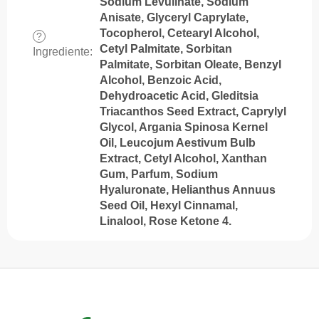
Sodium Levulinate, Sodium
Anisate, Glyceryl Caprylate,
Tocopherol, Cetearyl Alcohol,
?
Cetyl Palmitate, Sorbitan
Ingrediente
:
Palmitate, Sorbitan Oleate, Benzyl
Alcohol, Benzoic Acid,
Dehydroacetic Acid, Gleditsia
Triacanthos Seed Extract, Caprylyl
Glycol, Argania Spinosa Kernel
Oil, Leucojum Aestivum Bulb
Extract, Cetyl Alcohol, Xanthan
Gum, Parfum, Sodium
Hyaluronate, Helianthus Annuus
Seed Oil, Hexyl Cinnamal,
Linalool, Rose Ketone 4.
S
u
b