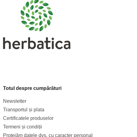
s
o
l
Totul despre cumpărături
Newsletter
Transportul și plata
Certificatele produselor
Termeni și condiții
Protejăm datele dvs. cu caracter personal