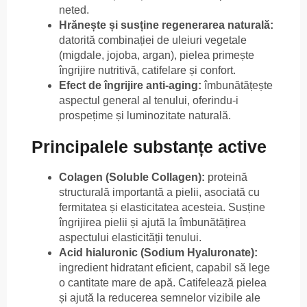
neted.
Hrănește și susține regenerarea naturală:
datorită combinației de uleiuri vegetale
(migdale, jojoba, argan), pielea primește
îngrijire nutritivă, catifelare și confort.
Efect de îngrijire anti-aging:
îmbunătățește
aspectul general al tenului, oferindu-i
prospețime și luminozitate naturală.
Principalele substanțe active
Colagen (Soluble Collagen):
proteină
structurală importantă a pielii, asociată cu
fermitatea și elasticitatea acesteia. Susține
îngrijirea pielii și ajută la îmbunătățirea
aspectului elasticității tenului.
Acid hialuronic (Sodium Hyaluronate):
ingredient hidratant eficient, capabil să lege
o cantitate mare de apă. Catifelează pielea
și ajută la reducerea semnelor vizibile ale