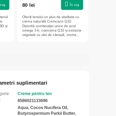
80 lei
 coş
În coş
 tenul
Oferiți tenului un plus de vitalitate cu
io
crema naturală Cremcann Q10.
BD și
Datorită combinației unice de acizi
omega 3-6, coenzima Q10 și extracte
vegetale cu ulei de cânepă, crema...
ametri suplimentari
gorie
:
Creme pentru ten
:
8586021133696
Aqua, Cocos Nucifera Oil,
Butyrospermum Parkii Butter,