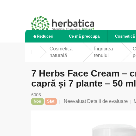
Treci
la
conținut
🔥Reduceri
Ce mă preocupă
Cosmetică 
Cosmetică
Îngrijirea
C
Acasă
naturală
tenului
p
7 Herbs Face Cream – cr
capră și 7 plante – 50 ml
6003
Evaluarea
Neevaluat
Detalii de evaluare
Nou
Sfat
medie
a
produsului
este
0,0