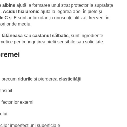
e albine
ajută la formarea unui strat protector la suprafața
a.
Acidul hialuronic
ajută la legarea apei în piele și
le C
și
E
sunt antioxidanți cunoscuți, utilizați frecvent în
torilor de mediu.
,
tătăneasa
sau
castanul sălbatic
, sunt ingrediente
etice pentru îngrijirea pielii sensibile sau solicitate.
 cremei
, precum
ridurile
și pierderea
elasticității
sensibil
factorilor externi
nului
icilor imperfecțiuni superficiale