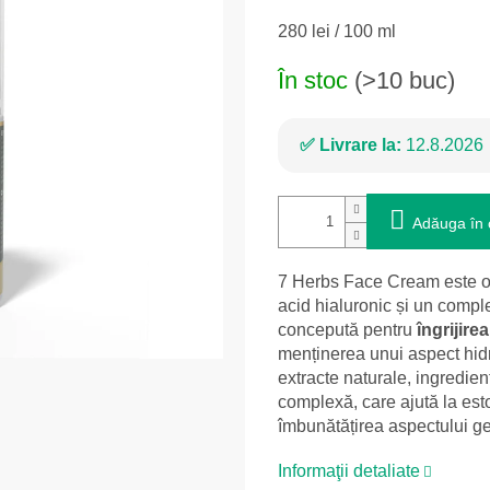
Evaluare
280 lei / 100 ml
preţ:
În stoc
(>10 buc)
Livrare la:
12.8.2026
Adăuga în 
7 Herbs Face Cream este 
acid hialuronic și un comple
concepută pentru
îngrijire
menținerea unui aspect hidr
extracte naturale, ingredient
complexă, care ajută la es
îmbunătățirea aspectului ge
Informaţii detaliate