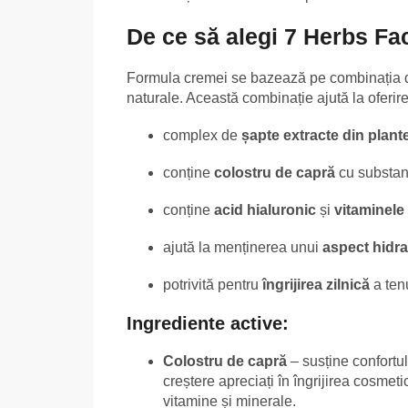
De ce să alegi 7 Herbs F
Formula cremei se bazează pe combinația
naturale. Această combinație ajută la oferirea în
complex de
șapte extracte din plant
conține
colostru de capră
cu substanț
conține
acid hialuronic
și
vitaminele
ajută la menținerea unui
aspect hidrat
potrivită pentru
îngrijirea zilnică
a ten
Ingrediente active:
Colostru de capră
– susține confortul 
creștere apreciați în îngrijirea cosmeti
vitamine și minerale.