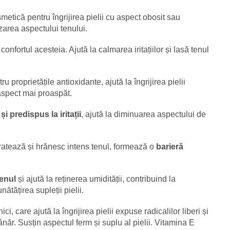
metică pentru îngrijirea pielii cu aspect obosit sau
zarea aspectului tenului.
i confortul acesteia. Ajută la calmarea iritațiilor și lasă tenul
u proprietățile antioxidante, ajută la îngrijirea pielii
 aspect mai proaspăt.
și predispus la iritații
, ajută la diminuarea aspectului de
ratează și hrănesc intens tenul, formează o
barieră
tenul
și ajută la reținerea umidității, contribuind la
nătățirea supleții pielii.
ci, care ajută la îngrijirea pielii expuse radicalilor liberi și
năr. Susțin aspectul ferm și suplu al pielii. Vitamina E