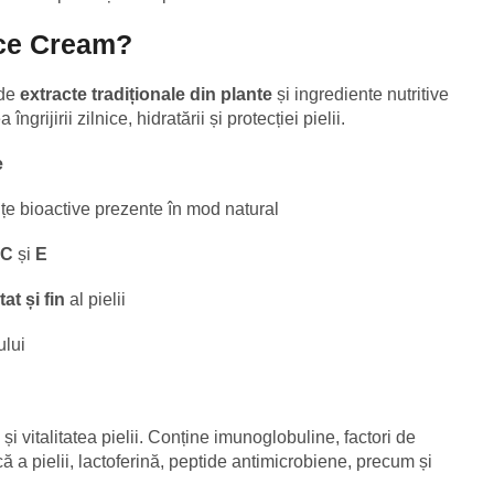
ace Cream?
 de
extracte tradiționale din plante
și ingrediente nutritive
grijirii zilnice, hidratării și protecției pielii.
e
e bioactive prezente în mod natural
 C
și
E
at și fin
al pielii
ului
și vitalitatea pielii. Conține imunoglobuline, factori de
că a pielii, lactoferină, peptide antimicrobiene, precum și