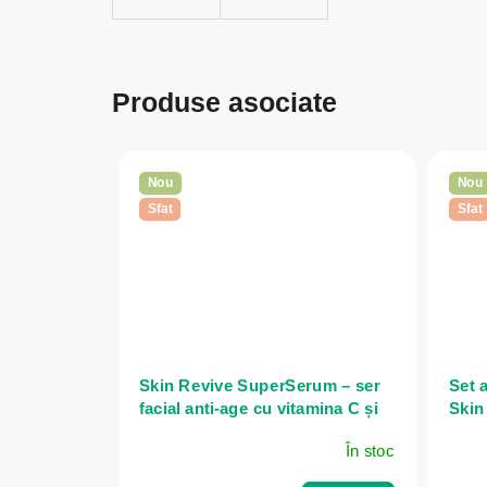
Produse asociate
Nou
Nou
Sfat
Sfat
Skin Revive SuperSerum – ser
Set 
facial anti-age cu vitamina C și
Skin
acid hialuronic - 50 ml -
Herb
În stoc
Herbatica