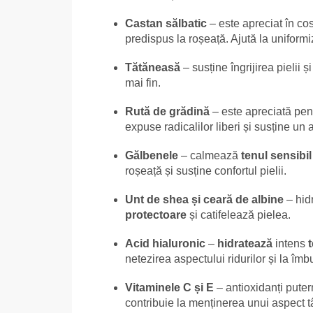
Castan sălbatic
– este apreciat în cos
predispus la roșeață. Ajută la uniformi
Tătăneasă
– susține îngrijirea pielii ș
mai fin.
Rută de grădină
– este apreciată pentr
expuse radicalilor liberi și susține un
Gălbenele
– calmează
tenul sensibil 
roșeață și susține confortul pielii.
Unt de shea și ceară de albine
– hid
protectoare
și catifelează pielea.
Acid hialuronic
–
hidratează
intens
netezirea aspectului ridurilor și la îmbu
Vitaminele C și E
– antioxidanți puterni
contribuie la menținerea unui aspect tâ