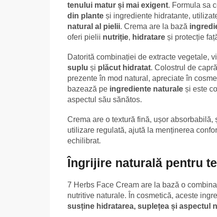
tenului matur și mai exigent
. Formula sa 
din plante
și ingrediente hidratante, utiliza
natural al pielii
. Crema are la bază
ingredi
oferi pielii
nutriție
,
hidratare
și protecție faț
Datorită combinației de extracte vegetale, v
suplu
și
plăcut hidratat
. Colostrul de capr
prezente în mod natural, apreciate în cosmetic
bazează pe
ingrediente naturale
și este co
aspectul său sănătos.
Crema are o textură fină, ușor absorbabilă, ș
utilizare regulată, ajută la menținerea confor
echilibrat.
Îngrijire naturală pentru t
7 Herbs Face Cream are la bază o combina
nutritive naturale. În cosmetică, aceste ingre
susține hidratarea, suplețea și aspectul na