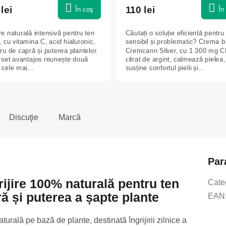
lei
110 lei
În coş
În
ire naturală intensivă pentru ten
Căutați o soluție eficientă pentru
 cu vitamina C, acid hialuronic,
sensibil și problematic? Crema b
ru de capră și puterea plantelor.
Cremcann Silver, cu 1 300 mg C
 set avantajos reunește două
citrat de argint, calmează pielea,
 cele mai...
susține confortul pielii și...
Discuţie
Marcă
Par
ijire 100% naturală pentru ten
Cate
ă și puterea a șapte plante
EAN
rală pe bază de plante, destinată îngrijirii zilnice a