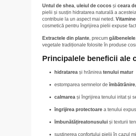
Untul de shea
,
uleiul de cocos
și
ceara d
pielii și susțin hidratarea naturală a acestei
contribuie la un aspect mai neted.
Vitamine
cosmetică pentru îngrijirea pielii expuse fac
Extractele din plante
, precum
gălbenelele
vegetale tradiționale folosite în produse cosm
Principalele beneficii ale
hidratarea
și hrănirea
tenului matur
estomparea semnelor de
îmbătrânire
calmarea
și îngrijirea tenului iritat și 
îngrijirea protectoare
a tenului expus 
îmbunătățirea
tonusului
și texturii te
susținerea confortului pielii în cazul m