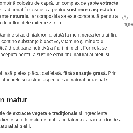
combină colostru de capră, un complex de șapte
extracte
te tradițional în cosmetică pentru
susținerea aspectului
ente naturale
, iar compoziția sa este concepută pentru a
?
ă de influențele externe zilnice.
Ingr
itamine și acid hialuronic, ajută la menținerea tenului
fin
,
ă conține substanțe bioactive, vitamine și minerale
ă drept parte nutritivă a îngrijirii pielii. Formula se
ncepută pentru a susține echilibrul natural al pielii și
i lasă pielea plăcut catifelată,
fără senzație grasă
. Prin
tului pielii și susține aspectul său natural proaspăt și
en matur
ție de
extracte vegetale tradiționale
și ingrediente
diente sunt folosite de mulți ani datorită capacității lor de a
tural al pielii
.