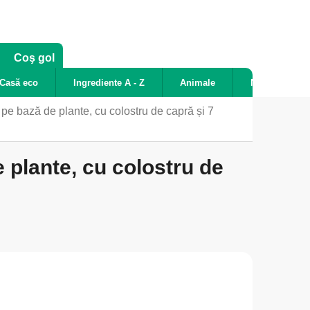
COŞ
Coş gol
DE
Casă eco
Ingrediente A - Z
Animale
Noutăți
CUMPĂRĂTURI
e bază de plante, cu colostru de capră și 7
 plante, cu colostru de