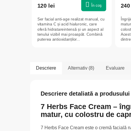
120 lei
240 
În coş
Ser facial anti-age realizat manual, cu
Îngrij
vitamina C și acid hialuronic, care
matur,
oferă hidratareintensă și un aspect al
colost
tenului vizibil mai proaspăt. Combină
Acest
puterea antioxidanților...
dintre
Descriere
Alternativ (8)
Evaluare
Descriere detaliată a produsului
7 Herbs Face Cream – îngr
matur, cu colostru de capr
7 Herbs Face Cream este o cremă facială natu