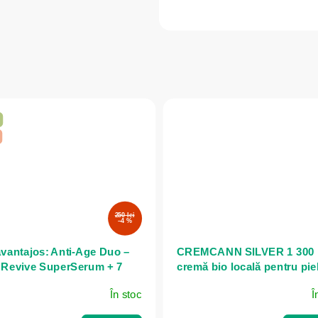
250 lei
–4 %
avantajos: Anti-Age Duo –
CREMCANN SILVER 1 300
 Revive SuperSerum + 7
cremă bio locală pentru pie
s Face Cream
problematică - 30 ml - Anna
În stoc
Î