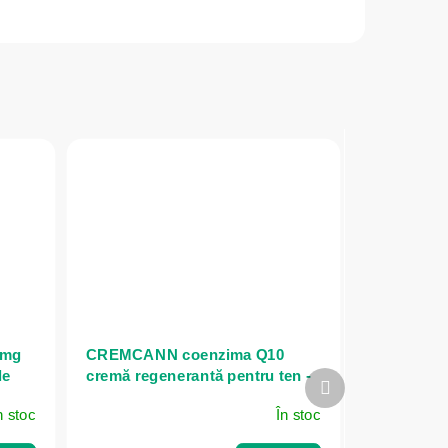
 mg
CREMCANN coenzima Q10
le
cremă regenerantă pentru ten -
Produsul
bis
50 ml - Annabis
următor
n stoc
În stoc