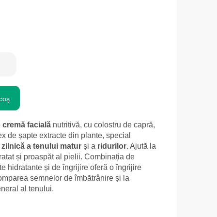
coş
o
cremă facială
nutritivă, cu colostru de capră,
x de șapte extracte din plante, special
a zilnică a tenului matur
și a
ridurilor
. Ajută la
atat și proaspăt al pielii. Combinația de
e hidratante și de îngrijire oferă o îngrijire
tomparea semnelor de îmbătrânire și la
neral al tenului.