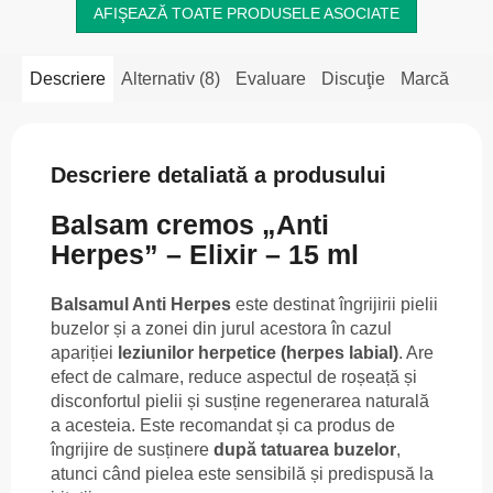
AFIŞEAZĂ TOATE PRODUSELE ASOCIATE
Descriere
Alternativ (8)
Evaluare
Discuţie
Marcă
Descriere detaliată a produsului
Balsam cremos „Anti
Herpes” – Elixir – 15 ml
Balsamul Anti Herpes
este destinat îngrijirii pielii
buzelor și a zonei din jurul acestora în cazul
apariției
leziunilor herpetice (herpes labial)
. Are
efect de calmare, reduce aspectul de roșeață și
disconfortul pielii și susține regenerarea naturală
a acesteia. Este recomandat și ca produs de
îngrijire de susținere
după tatuarea buzelor
,
atunci când pielea este sensibilă și predispusă la