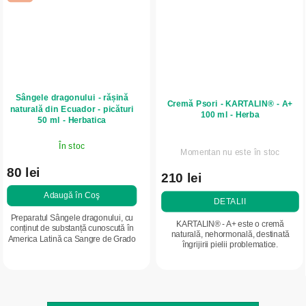
Sângele dragonului - rășină
Cremă Psori - KARTALIN® - A+
naturală din Ecuador - picături
100 ml - Herba
50 ml - Herbatica
În stoc
Momentan nu este în stoc
80 lei
210 lei
Adaugă în Coş
DETALII
Preparatul Sângele dragonului, cu
KARTALIN® - A+ este o cremă
conținut de substanță cunoscută în
naturală, nehormonală, destinată
America Latină ca Sangre de Grado
îngrijirii pielii problematice.
și în Europa ca Sangre de Drago,
este o rășină naturală a arborelui...