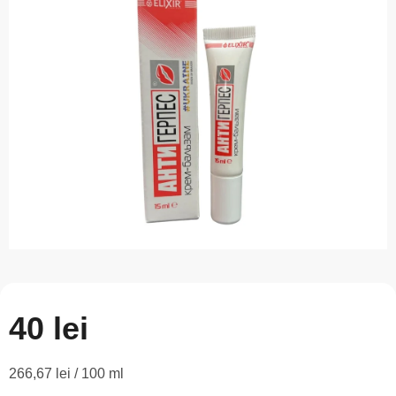
este
0,0
din
5
stele.
40 lei
Evaluare
266,67 lei / 100 ml
preţ: