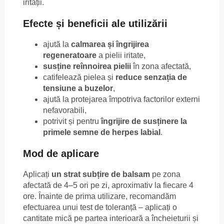
iritații.
Efecte și beneficii ale utilizării
ajută la
calmarea și îngrijirea
regeneratoare
a pielii iritate,
susține reînnoirea pielii
în zona afectată,
catifelează pielea și
reduce senzația de
tensiune a buzelor
,
ajută la protejarea împotriva factorilor externi
nefavorabili,
potrivit și pentru
îngrijire de susținere la
primele semne de herpes labial
.
Mod de aplicare
Aplicați
un strat subțire de balsam
pe zona
afectată de 4–5 ori pe zi, aproximativ la fiecare 4
ore. Înainte de prima utilizare, recomandăm
efectuarea unui test de toleranță – aplicați o
cantitate mică pe partea interioară a încheieturii și