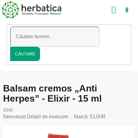
Treci
COŞ
la
conținut
DE
CUMP
CĂUTARE
Balsam cremos „Anti
Herpes” - Elixir - 15 ml
2045
Evaluarea
Neevaluat
Detalii de evaluare
Marcă:
ELIXIR
medie
a
produsului