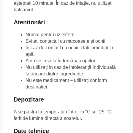
așteptați 10 minute. În caz de iritație, nu utilizați
balsamul.
Atenționări
Numai pentru uz extern.
Evitați contactul cu mucoasele și ochii.
În caz de contact cu ochii, clătiți imediat cu
apă.
A nu se lăsa la îndemâna copiilor.
Nu utilizați în caz de intoleranță individuală
la oricare dintre ingrediente.
Nu este medicament – utilizați conform
destinației.
Depozitare
A se păstra la temperaturi între +5 °C și +25 °C,
ferit de lumina directă a soarelui.
Date tehnice