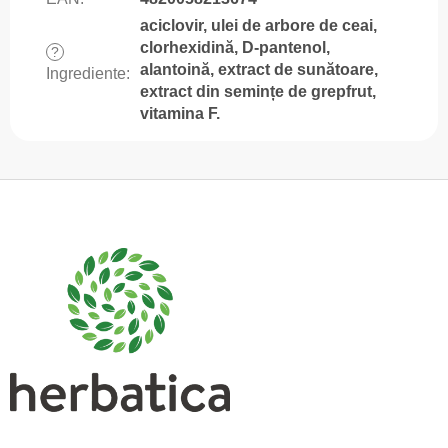
aciclovir, ulei de arbore de ceai,
clorhexidină, D-pantenol,
?
alantoină, extract de sunătoare,
Ingrediente
:
extract din semințe de grepfrut,
vitamina F.
S
u
b
s
o
l