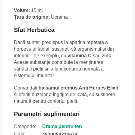
Volum:
15 ml
Țara de origine:
Ucraina
Sfat Herbatica
Dacă sunteți predispus la apariția repetată a
herpesului labial, susțineți-vă organismul și din
interior – de exemplu, cu
vitamina C
sau
zinc
.
Aceste substanțe contribuie la menținerea
sănătății pielii și la funcționarea normală a
sistemului imunitar.
Comandați
balsamul cremos Anti Herpes Elixir
și oferiți buzelor o îngrijire delicată, cu susținere
naturală pentru confortul pielii.
Parametri suplimentari
Categorie
:
Creme pentru ten
EAN
:
4820058213674