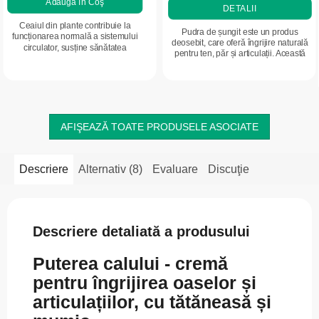
Adaugă în Coş
DETALII
Ceaiul din plante contribuie la
Pudra de șungit este un produs
funcționarea normală a sistemului
deosebit, care oferă îngrijire naturală
circulator, susține sănătatea
pentru ten, păr și articulații. Această
articulațiilor și a mușchilor, precum
pudră este obținută din valorosul
și buna funcționare a ficatului.
mineral șungit, cunoscut pentru...
Amestecul...
AFIŞEAZĂ TOATE PRODUSELE ASOCIATE
Descriere
Alternativ (8)
Evaluare
Discuţie
Descriere detaliată a produsului
Puterea calului - cremă
pentru îngrijirea oaselor și
articulațiilor, cu tătăneasă și