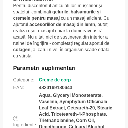
Pentru disconfortul articulațiilor, mușchilor și
spatelui, combinați
gelurile, balsamurile și
cremele pentru masaj
cu un masaj eficient. Cu
ajutorul
accesoriilor de masaj din lemn
, puteți
realiza ușor masajul chiar la dumneavoastră
acasă. Nu uitați nici de susținerea din interior a
rutinei de îngrijire - completați regulat aportul de
colagen
, al cărui nivel în organism scade odată
cu vârsta.
Parametri suplimentari
Categorie
:
Creme de corp
EAN
:
4820169180643
Aqua, Glyceryl Monostearate,
Vaseline, Symphytum Officinale
Leaf Extract, Ceteareth-20, Stearic
Acid, Triceteareth-4-Phosphate,
?
Triethanolamine, Corn Oil,
Ingrediente
Dimethicone, Cetearyl Alcohol,