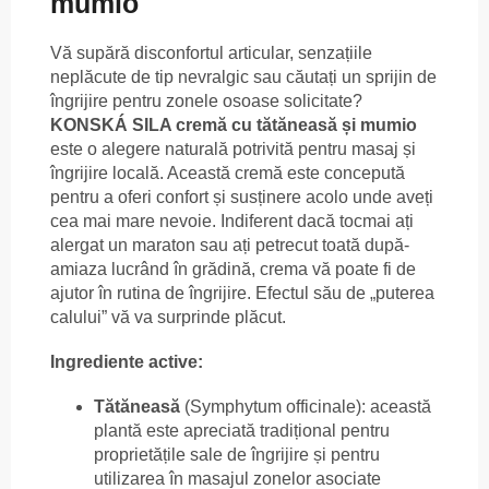
mumio
Vă supără disconfortul articular, senzațiile
neplăcute de tip nevralgic sau căutați un sprijin de
îngrijire pentru zonele osoase solicitate?
KONSKÁ SILA cremă cu tătăneasă și mumio
este o alegere naturală potrivită pentru masaj și
îngrijire locală. Această cremă este concepută
pentru a oferi confort și susținere acolo unde aveți
cea mai mare nevoie. Indiferent dacă tocmai ați
alergat un maraton sau ați petrecut toată după-
amiaza lucrând în grădină, crema vă poate fi de
ajutor în rutina de îngrijire. Efectul său de „puterea
calului” vă va surprinde plăcut.
Ingrediente active:
Tătăneasă
(Symphytum officinale): această
plantă este apreciată tradițional pentru
proprietățile sale de îngrijire și pentru
utilizarea în masajul zonelor asociate