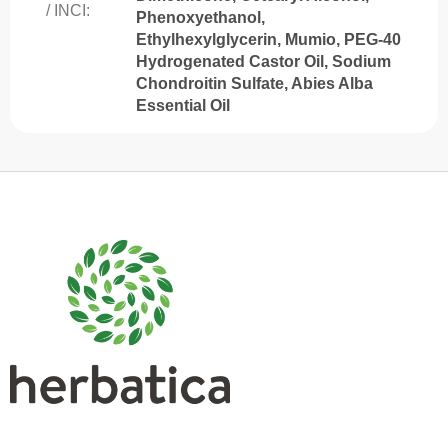
/ INCI
:
Phenoxyethanol,
Ethylhexylglycerin, Mumio, PEG-40
Hydrogenated Castor Oil, Sodium
Chondroitin Sulfate, Abies Alba
Essential Oil
S
u
b
s
o
l