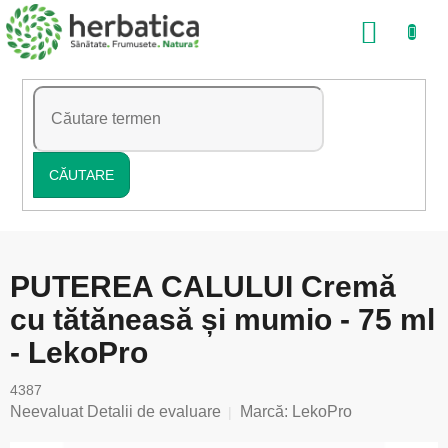
Treci
COŞ
la
conținut
DE
CUMP
CĂUTARE
PUTEREA CALULUI Cremă
cu tătăneasă și mumio - 75 ml
- LekoPro
4387
Evaluarea
Neevaluat
Detalii de evaluare
Marcă:
LekoPro
medie