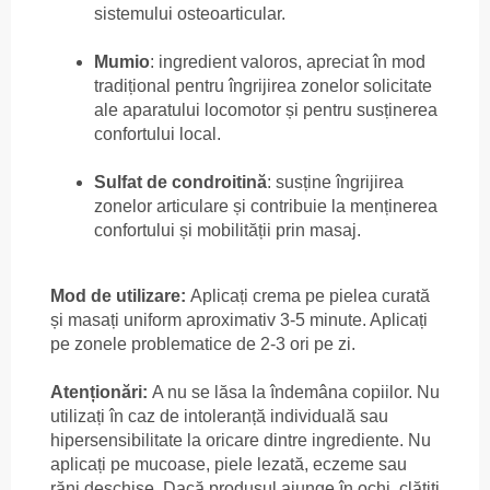
sistemului osteoarticular.
Mumio
: ingredient valoros, apreciat în mod
tradițional pentru îngrijirea zonelor solicitate
ale aparatului locomotor și pentru susținerea
confortului local.
Sulfat de condroitină
: susține îngrijirea
zonelor articulare și contribuie la menținerea
confortului și mobilității prin masaj.
Mod de utilizare:
Aplicați crema pe pielea curată
și masați uniform aproximativ 3-5 minute. Aplicați
pe zonele problematice de 2-3 ori pe zi.
Atenționări:
A nu se lăsa la îndemâna copiilor. Nu
utilizați în caz de intoleranță individuală sau
hipersensibilitate la oricare dintre ingrediente. Nu
aplicați pe mucoase, piele lezată, eczeme sau
răni deschise. Dacă produsul ajunge în ochi, clătiți