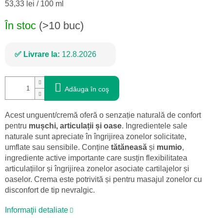
Evaluare
53,33 lei / 100 ml
preţ:
În stoc
(>10 buc)
Livrare la:
12.8.2026
Adăuga în coş
Acest unguent/cremă oferă o senzație naturală de confort
pentru
mușchi, articulații și oase
. Ingredientele sale
naturale sunt apreciate în îngrijirea zonelor solicitate,
umflate sau sensibile. Conține
tătăneasă
și
mumio
,
ingrediente active importante care susțin flexibilitatea
articulațiilor și îngrijirea zonelor asociate cartilajelor și
oaselor. Crema este potrivită și pentru masajul zonelor cu
disconfort de tip nevralgic.
Informaţii detaliate