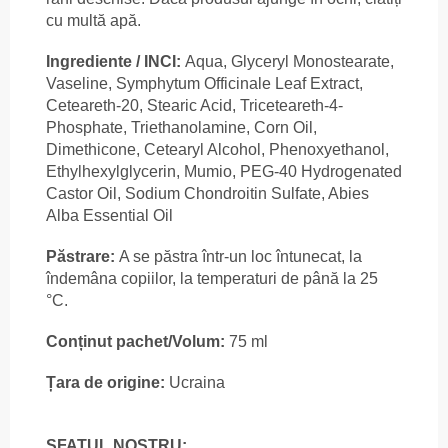
cu multă apă.
Ingrediente / INCI:
Aqua, Glyceryl Monostearate,
Vaseline, Symphytum Officinale Leaf Extract,
Ceteareth-20, Stearic Acid, Triceteareth-4-
Phosphate, Triethanolamine, Corn Oil,
Dimethicone, Cetearyl Alcohol, Phenoxyethanol,
Ethylhexylglycerin, Mumio, PEG-40 Hydrogenated
Castor Oil, Sodium Chondroitin Sulfate, Abies
Alba Essential Oil
Păstrare:
A se păstra într-un loc întunecat, la
îndemâna copiilor, la temperaturi de până la 25
°C.
Conținut pachet/Volum:
75 ml
Țara de origine:
Ucraina
SFATUL NOSTRU: