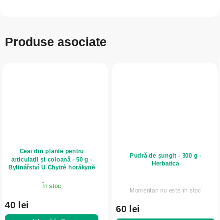
Produse asociate
Ceai din plante pentru
Pudră de șungit - 300 g -
articulații și coloană - 50 g -
Herbatica
Bylinářství U Chytré horákyně
În stoc
Momentan nu este în stoc
40 lei
60 lei