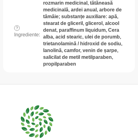
rozmarin medicinal, tătăneasă
medicinală, ardei anual, arbore de
tămâie; substanțe auxiliare: apă,
stearat de gliceril, glicerol, alcool
?
denat, paraffinum liquidum, Cera
Ingrediente
:
alba, acid stearic, ulei de porumb,
trietanolamină / hidroxid de sodiu,
lanolină, camfor, venin de șarpe,
salicilat de metil metilparaben,
propilparaben
S
u
b
s
o
l