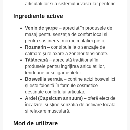
articulațiilor și a sistemului vascular periferic.
Ingrediente active
Venin de șarpe
– apreciat în produsele de
masaj pentru senzația de confort local și
pentru susținerea microcirculației pielii.
Rozmarin
– contribuie la o senzație de
calmare și relaxare a zonelor tensionate.
Tătăneasă
– apreciată tradițional în
produsele pentru îngrijirea articulațiilor,
tendoanelor și ligamentelor.
Boswellia serrata
– conține acizi boswellici
și este folosită în formule cosmetice
destinate confortului articular.
Ardei (Capsicum annuum)
– oferă efect de
încălzire, susține senzația de activare locală
și relaxare musculară.
Mod de utilizare