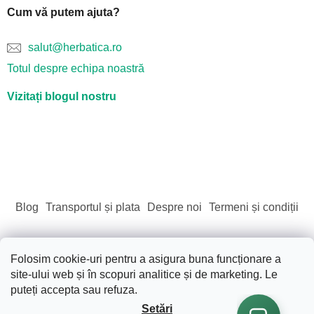
Cum vă putem ajuta?
salut@herbatica.ro
Totul despre echipa noastră
Vizitați blogul nostru
Blog
Transportul și plata
Despre noi
Termeni și condiții
Folosim cookie-uri pentru a asigura buna funcționare a
site-ului web și în scopuri analitice și de marketing. Le
Creat de Shoptet
puteți accepta sau refuza.
Setări