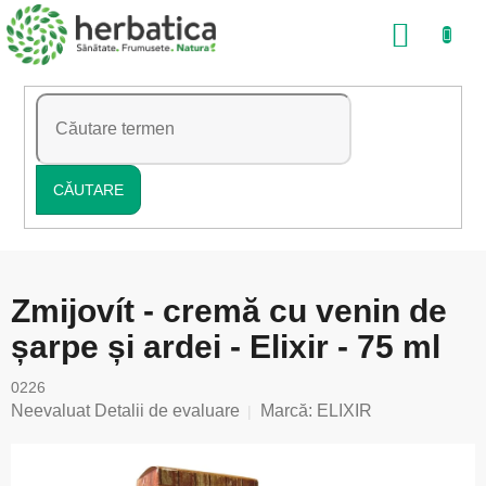
Treci
COŞ
la
conținut
DE
CUMP
CĂUTARE
Zmijovít - cremă cu venin de
șarpe și ardei - Elixir - 75 ml
0226
Evaluarea
Neevaluat
Detalii de evaluare
Marcă:
ELIXIR
medie
a
produsului