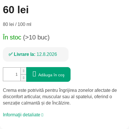
60 lei
Evaluare
80 lei / 100 ml
preţ:
În stoc
(>10 buc)
Livrare la:
12.8.2026
Adăuga în coş
Crema este potrivită pentru îngrijirea zonelor afectate de
disconfort articular, muscular sau al spatelui, oferind o
senzație calmantă și de încălzire.
Informaţii detaliate