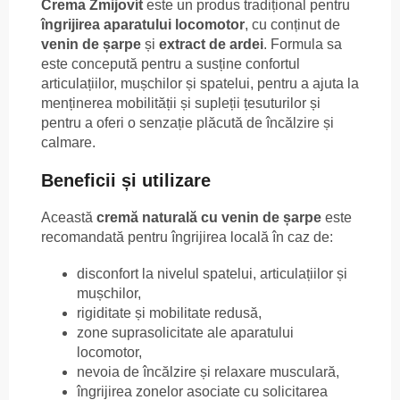
Crema Zmijovít
este un produs tradițional pentru
îngrijirea aparatului locomotor
, cu conținut de
venin de șarpe
și
extract de ardei
. Formula sa
este concepută pentru a susține confortul
articulațiilor, mușchilor și spatelui, pentru a ajuta la
menținerea mobilității și supleții țesuturilor și
pentru a oferi o senzație plăcută de încălzire și
calmare.
Beneficii și utilizare
Această
cremă naturală cu venin de șarpe
este
recomandată pentru îngrijirea locală în caz de:
disconfort la nivelul spatelui, articulațiilor și
mușchilor,
rigiditate și mobilitate redusă,
zone suprasolicitate ale aparatului
locomotor,
nevoia de încălzire și relaxare musculară,
îngrijirea zonelor asociate cu solicitarea