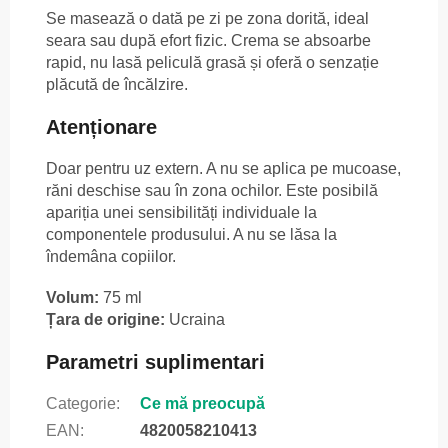
Se masează o dată pe zi pe zona dorită, ideal
seara sau după efort fizic. Crema se absoarbe
rapid, nu lasă peliculă grasă și oferă o senzație
plăcută de încălzire.
Atenționare
Doar pentru uz extern. A nu se aplica pe mucoase,
răni deschise sau în zona ochilor. Este posibilă
apariția unei sensibilități individuale la
componentele produsului. A nu se lăsa la
îndemâna copiilor.
Volum:
75 ml
Țara de origine:
Ucraina
Parametri suplimentari
Categorie
:
Ce mă preocupă
EAN
:
4820058210413