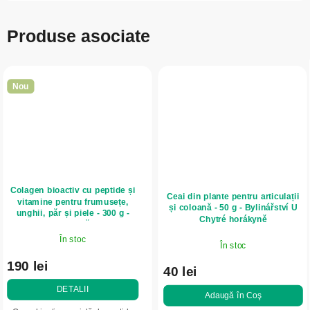
Produse asociate
Nou
Colagen bioactiv cu peptide și
Ceai din plante pentru articulații
vitamine pentru frumusețe,
și coloană - 50 g - Bylinářství U
unghii, păr și piele - 300 g -
Chytré horákyně
Herbatica - Căpșuni
În stoc
În stoc
190 lei
40 lei
DETALII
Adaugă în Coş