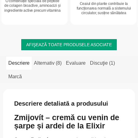
O combinație specială de peptide
Ceaiul din plante contribuie la
de colagen bioactive, aminoacizi și
funcționarea normală a sistemului
ingrediente active precum vitamina
circulator, susține sănătatea
C, acidul hialuronic și zincul, care
articulațiilor și a mușchilor, precum și
susțin calitatea părului, unghiilor...
buna funcționare a ficatului.
Amestecul...
AFIŞEAZĂ TOATE PRODUSELE ASOCIATE
Descriere
Alternativ (8)
Evaluare
Discuţie (1)
Marcă
Descriere detaliată a produsului
Zmijovít – cremă cu venin de
șarpe și ardei de la Elixir