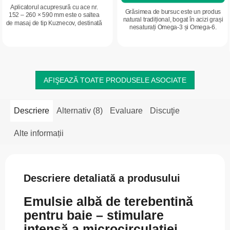
Aplicatorul acupresură cu ace nr.
Grăsimea de bursuc este un produs
152 – 260 × 590 mm este o saltea
natural tradițional, bogat în acizi grași
de masaj de tip Kuznecov, destinată
nesaturați Omega-3 și Omega-6.
masajului acupresural la domiciliu.
Conține vitamine liposolubile prezente
Ajută la relaxarea tensiunii...
în mod natural și este...
AFIŞEAZĂ TOATE PRODUSELE ASOCIATE
Descriere
Alternativ (8)
Evaluare
Discuţie
Alte informații
Descriere detaliată a produsului
Emulsie albă de terebentină
pentru baie – stimulare
intensă a microcirculației