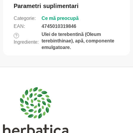
Parametri suplimentari
Categorie
:
Ce mă preocupă
EAN
:
4745010319846
Ulei de terebentină (Oleum
?
terebinthinae), apă, componente
Ingrediente
:
emulgatoare.
S
u
b
s
o
l