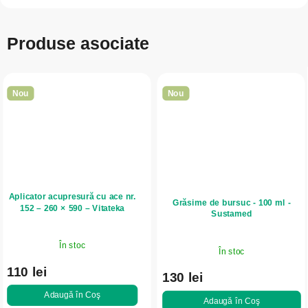
Produse asociate
Nou
Nou
Aplicator acupresură cu ace nr.
Grăsime de bursuc - 100 ml -
152 – 260 × 590 – Vitateka
Sustamed
În stoc
În stoc
110 lei
130 lei
Adaugă în Coş
Adaugă în Coş