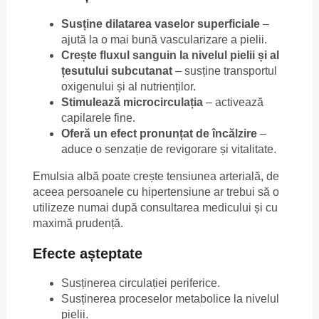
Susține dilatarea vaselor superficiale
–
ajută la o mai bună vascularizare a pielii.
Crește fluxul sanguin la nivelul pielii și al
țesutului subcutanat
– susține transportul
oxigenului și al nutrienților.
Stimulează microcirculația
– activează
capilarele fine.
Oferă un efect pronunțat de încălzire
–
aduce o senzație de revigorare și vitalitate.
Emulsia albă poate crește tensiunea arterială, de
aceea persoanele cu hipertensiune ar trebui să o
utilizeze numai după consultarea medicului și cu
maximă prudență.
Efecte așteptate
Susținerea circulației periferice.
Susținerea proceselor metabolice la nivelul
pielii.