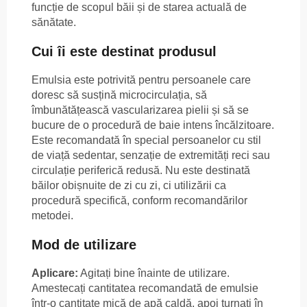
funcție de scopul băii și de starea actuală de
sănătate.
Cui îi este destinat produsul
Emulsia este potrivită pentru persoanele care
doresc să susțină microcirculația, să
îmbunătățească vascularizarea pielii și să se
bucure de o procedură de baie intens încălzitoare.
Este recomandată în special persoanelor cu stil
de viață sedentar, senzație de extremități reci sau
circulație periferică redusă. Nu este destinată
băilor obișnuite de zi cu zi, ci utilizării ca
procedură specifică, conform recomandărilor
metodei.
Mod de utilizare
Aplicare:
Agitați bine înainte de utilizare.
Amestecați cantitatea recomandată de emulsie
într-o cantitate mică de apă caldă, apoi turnați în