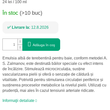
Evaluare
24 lei / 100 ml
preţ:
În stoc
(>10 buc)
Livrare la:
12.8.2026
Adăuga în coş
Emulsia albă de terebentină pentru baie, conform metodei A.
S. Zalmanov, este destinată băilor speciale cu efect intens
de încălzire. Stimulează microcirculația, susține
vascularizarea pielii și oferă o senzație de căldură și
vitalitate. Potrivită pentru stimularea circulației periferice și
susținerea proceselor metabolice la nivelul pielii. Utilizați cu
prudență, mai ales în cazul tensiunii arteriale ridicate.
Informaţii detaliate