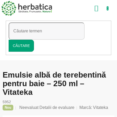
Treci
COŞ
la
conținut
DE
CUMP
CĂUTARE
Emulsie albă de terebentină
pentru baie – 250 ml –
Vitateka
5952
Evaluarea
Neevaluat
Detalii de evaluare
Marcă:
Vitateka
Nou
medie