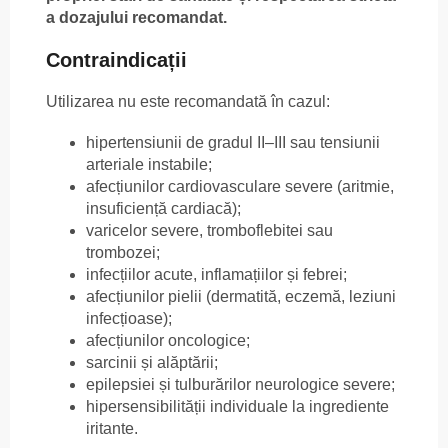
a dozajului recomandat.
Contraindicații
Utilizarea nu este recomandată în cazul:
hipertensiunii de gradul II–III sau tensiunii
arteriale instabile;
afecțiunilor cardiovasculare severe (aritmie,
insuficiență cardiacă);
varicelor severe, tromboflebitei sau
trombozei;
infecțiilor acute, inflamațiilor și febrei;
afecțiunilor pielii (dermatită, eczemă, leziuni
infecțioase);
afecțiunilor oncologice;
sarcinii și alăptării;
epilepsiei și tulburărilor neurologice severe;
hipersensibilității individuale la ingrediente
iritante.