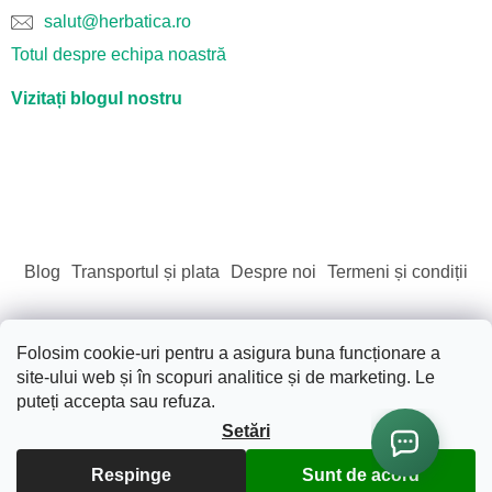
salut@herbatica.ro
Totul despre echipa noastră
Vizitați blogul nostru
Blog
Transportul și plata
Despre noi
Termeni și condiții
Folosim cookie-uri pentru a asigura buna funcționare a
site-ului web și în scopuri analitice și de marketing. Le
Creat de Shoptet
puteți accepta sau refuza.
Setări
Drepturi de autor 2026
Sãnãtate. Frumusete. Natura.
.
Toate drepturile rezervate.
Editați setările cookie-urilor
Respinge
Sunt de acord