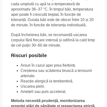
cada umplută cu apă la o temperatură de
aproximativ 36–37 °C. În timpul băii, temperatura
apei poate fi crescută treptat, în funcție de
toleranță. Durata băii este de obicei între 10 și 20
de minute, în funcție de toleranța individuală.
După încheierea băii, se recomandă uscarea
corpului fără frecare intensă și odihnă la cald timp
de cel puțin 30–60 de minute.
Riscuri posibile
Arsuri în cazul apei prea fierbinți.
Creșterea sau scăderea bruscă a tensiunii
arteriale.
Reacție alergică la terebentină.
Uscarea pielii.
Amețeli sau puls accelerat.
Metoda necesită prudență, monitorizarea
propriei stări de sănătate și respectarea strictă