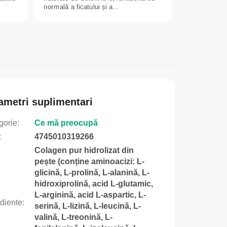
normală a ficatului și a...
ametri suplimentari
gorie
:
Ce mă preocupă
:
4745010319266
Colagen pur hidrolizat din
pește (conține aminoacizi: L-
glicină, L-prolină, L-alanină, L-
hidroxiprolină, acid L-glutamic,
L-arginină, acid L-aspartic, L-
ediente
:
serină, L-lizină, L-leucină, L-
valină, L-treonină, L-