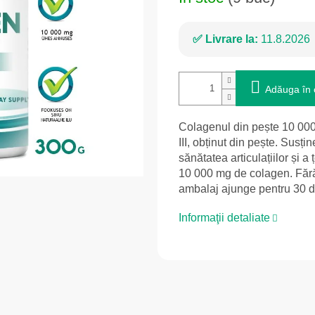
Livrare la:
11.8.2026
Adăuga în 
Colagenul din pește 10 000 
III, obținut din pește. Susțin
sănătatea articulațiilor și a
10 000 mg de colagen. Fără
ambalaj ajunge pentru 30 de 
Informaţii detaliate