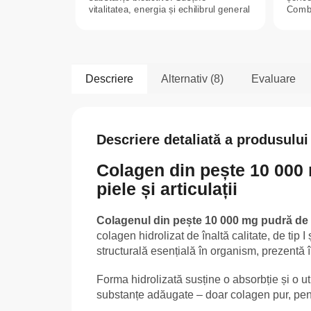
vitalitatea, energia și echilibrul general
Combi
al...
este..
Descriere
Alternativ (8)
Evaluare
Descriere detaliată a produsului
Colagen din pește 10 000
piele și articulații
Colagenul din pește 10 000 mg pudră de 
colagen hidrolizat de înaltă calitate, de tip I
structurală esențială în organism, prezentă î
Forma hidrolizată susține o absorbție și o u
substanțe adăugate – doar colagen pur, pentr