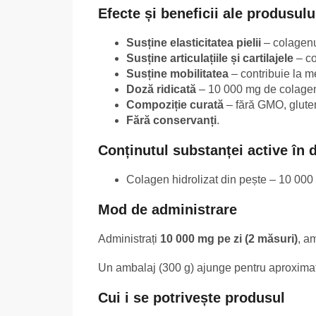
Efecte și beneficii ale produsulu
Susține elasticitatea pielii
– colagenul
Susține articulațiile și cartilajele
– co
Susține mobilitatea
– contribuie la m
Doză ridicată
– 10 000 mg de colagen 
Compoziție curată
– fără GMO, gluten,
Fără conservanți
.
Conținutul substanței active în d
Colagen hidrolizat din pește – 10 00
Mod de administrare
Administrați
10 000 mg pe zi (2 măsuri)
, a
Un ambalaj (300 g) ajunge pentru aproxima
Cui i se potrivește produsul