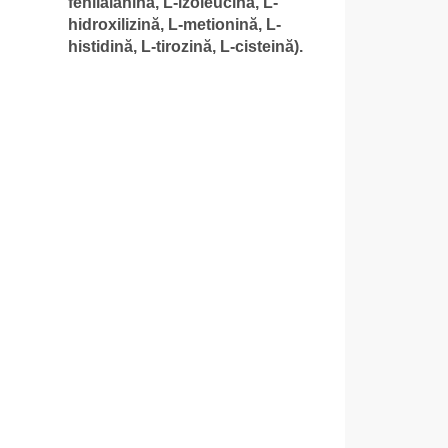
fenilalanină, L-izoleucină, L-
hidroxilizină, L-metionină, L-
histidină, L-tirozină, L-cisteină).