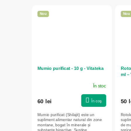
Nou
Nou
Mumio purificat - 10 g - Vitateka
Rotok
ml – 
În stoc
60 lei
50 l
În coş
Mumio purificat (Shilajit) este un
Rotoka
supliment alimentar natural din zone
suplim
montane, bogat în minerale și
de mu
substanțe bioactive. Susține
șorice