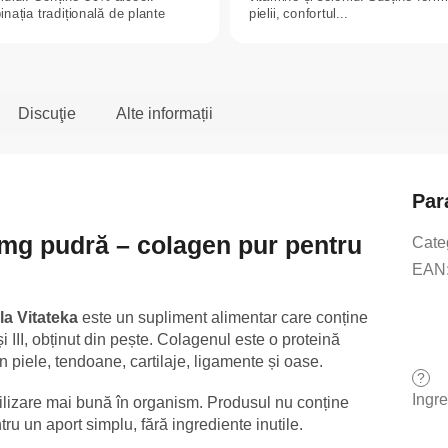
nația tradițională de plante
pielii, confortul...
.
Discuţie
Alte informații
Par
 mg pudră – colagen pur pentru
Cate
EAN
la Vitateka
este un supliment alimentar care conține
 și III, obținut din pește. Colagenul este o proteină
n piele, tendoane, cartilaje, ligamente și oase.
?
Ingr
tilizare mai bună în organism. Produsul nu conține
u un aport simplu, fără ingrediente inutile.