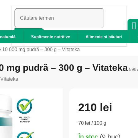
CĂUTARE
naturală
Suplimente nutritive
Alimente și băuturi
 10 000 mg pudră – 300 g – Vitateka
0 mg pudră – 300 g – Vitateka
598
:
Vitateka
210 lei
Evaluare
70 lei / 100 g
preţ:
În stoc
(9 buc)