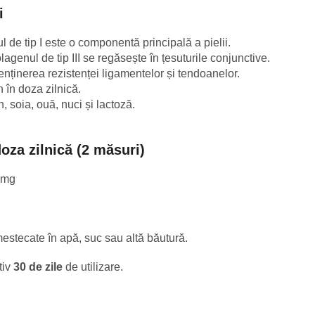
i
 de tip I este o componentă principală a pielii.
lagenul de tip III se regăsește în țesuturile conjunctive.
enținerea rezistenței ligamentelor și tendoanelor.
în doza zilnică.
 soia, ouă, nuci și lactoză.
oza zilnică (2 măsuri)
0 mg
mestecate în apă, suc sau altă băutură.
tiv
30 de zile
de utilizare.