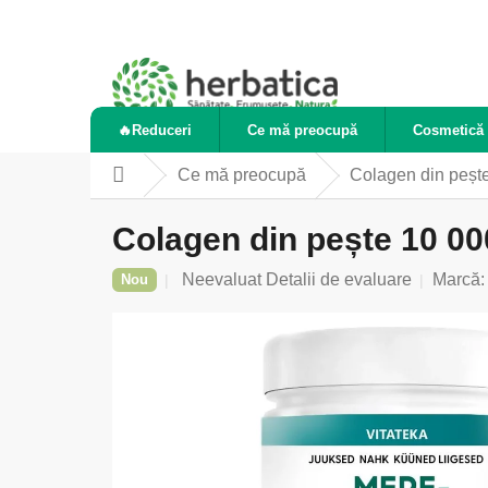
Treci
la
conținut
🔥Reduceri
Ce mă preocupă
Cosmetică 
Ce mă preocupă
Colagen din pește
Acasă
Colagen din pește 10 00
Evaluarea
Neevaluat
Detalii de evaluare
Marcă
Nou
medie
a
produsului
este
0,0
din
5
stele.