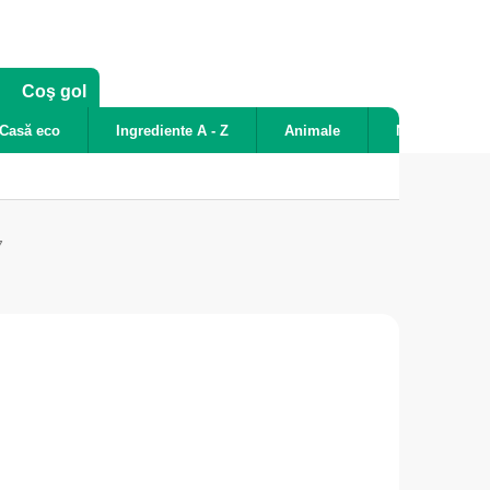
COŞ
Coş gol
DE
Casă eco
Ingrediente A - Z
Animale
Noutăți
CUMPĂRĂTURI
7