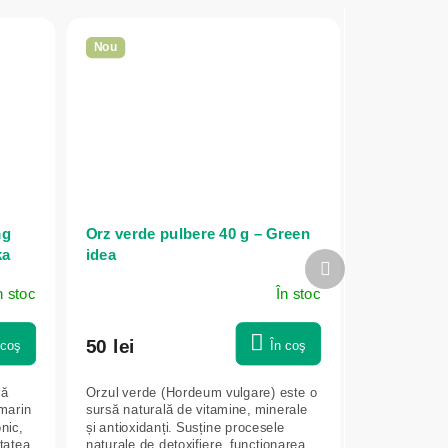
Nou
mg
Orz verde pulbere 40 g – Green
ka
idea
Produsul
următor
n stoc
În stoc
50 lei
 coş
În coş
ră
Orzul verde (Hordeum vulgare) este o
marin
sursă naturală de vitamine, minerale
onic,
și antioxidanți. Susține procesele
itatea
naturale de detoxifiere, funcționarea