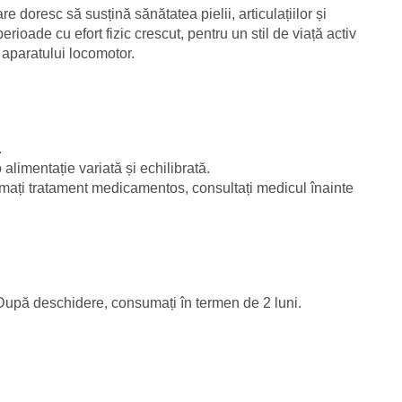
e doresc să susțină sănătatea pielii, articulațiilor și
rioade cu efort fizic crescut, pentru un stil de viață activ
 a aparatului locomotor.
.
alimentație variată și echilibrată.
 urmați tratament medicamentos, consultați medicul înainte
. După deschidere, consumați în termen de 2 luni.