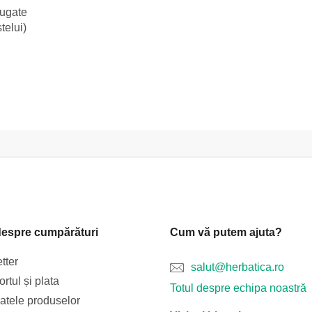
ăugate
telui)
despre cumpărături
Cum vă putem ajuta?
tter
salut@herbatica.ro
rtul și plata
Totul despre echipa noastră
catele produselor