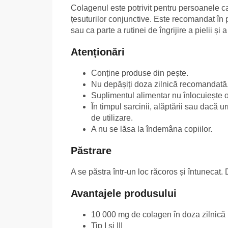
Colagenul este potrivit pentru persoanele car
țesuturilor conjunctive. Este recomandat în pe
sau ca parte a rutinei de îngrijire a pielii și
Atenționări
Conține produse din pește.
Nu depășiți doza zilnică recomandată
Suplimentul alimentar nu înlocuiește o 
În timpul sarcinii, alăptării sau dacă
de utilizare.
A nu se lăsa la îndemâna copiilor.
Păstrare
A se păstra într-un loc răcoros și întunecat
Avantajele produsului
10 000 mg de colagen în doza zilnică
Tip I și III