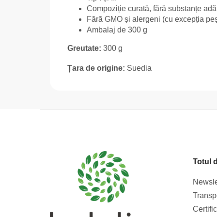
Compoziție curată, fără substanțe ad
Fără GMO și alergeni (cu excepția peș
Ambalaj de 300 g
Greutate:
300 g
Țara de origine:
Suedia
S
u
b
s
Totul 
o
l
Newsle
Transpo
Certifi