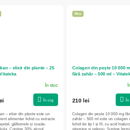
Nou
an – elixir din plante – 25
Colagen din pește 10 000 
Vitateka
fără zahăr – 500 ml – Vitate
În stoc
Î
ei
210 lei
În coş
În
n – elixir din plante este un
Colagen din pește 10 000 mg fă
ent alimentar lichid cu extracte
zahăr – 500 ml este un colagen 
șețel, gălbenele și coada-
lichid de tip I și III, cu acid hialur
lului. Conține 30% alcool.
vitamine și seleniu. Susține ferm