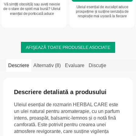
Vă simțiți obosit(ă) sau aveți nevoie
Uleiul esențial de eucalipt aduce
de o stare de spirit mai bună? Uleiul
prospețime și susține senzația de
esențial de portocală aduce
respirație mai ușoară la fiecare
optimism și prospețime în fiecare zi.
inspirație. Aroma sa intensă și
Aroma sa citrică proaspătă...
proaspătă revigorează mintea, ajută
la...
AFIŞEAZĂ TOATE PRODUSELE ASOCIATE
Descriere
Alternativ (8)
Evaluare
Discuţie
Descriere detaliată a produsului
Uleiul esențial de rozmarin HERBAL CARE este
un ulei natural pentru aromaterapie, cu un parfum
intens, proaspăt, balsamic-lemnos și o notă fină
camforată. Este potrivit pentru crearea unei
atmosfere revigorante, care susține vigilența