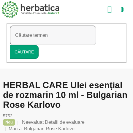
Treci
COŞ
la
conținut
DE
CUMP
CĂUTARE
HERBAL CARE Ulei esențial
de rozmarin 10 ml - Bulgarian
Rose Karlovo
5752
Evaluarea
Neevaluat
Detalii de evaluare
Nou
medie
Marcă:
Bulgarian Rose Karlovo