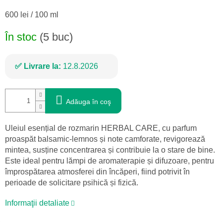
Evaluare
600 lei / 100 ml
preţ:
În stoc
(5 buc)
Livrare la:
12.8.2026
Adăuga în coş
Uleiul esențial de rozmarin HERBAL CARE, cu parfum
proaspăt balsamic-lemnos și note camforate, revigorează
mintea, susține concentrarea și contribuie la o stare de bine.
Este ideal pentru lămpi de aromaterapie și difuzoare, pentru
împrospătarea atmosferei din încăperi, fiind potrivit în
perioade de solicitare psihică și fizică.
Informaţii detaliate