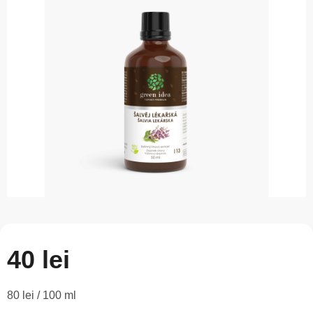
este
0,0
din
5
stele.
40 lei
Evaluare
80 lei / 100 ml
preţ: