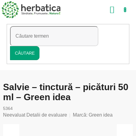
Treci
COŞ
la
conținut
DE
CUMP
CĂUTARE
Salvie – tinctură – picături 50
ml – Green idea
5364
Evaluarea
Neevaluat
Detalii de evaluare
Marcă:
Green idea
medie
a
produsului