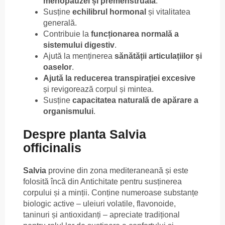
menopauzei și premenstruală
.
Susține
echilibrul hormonal
și vitalitatea
generală.
Contribuie la
funcționarea normală a
sistemului digestiv
.
Ajută la menținerea
sănătății articulațiilor și
oaselor
.
Ajută la reducerea transpirației excesive
și revigorează corpul și mintea.
Susține
capacitatea naturală de apărare a
organismului
.
Despre planta Salvia
officinalis
Salvia
provine din zona mediteraneană și este
folosită încă din Antichitate pentru susținerea
corpului și a minții. Conține numeroase substanțe
biologic active – uleiuri volatile, flavonoide,
taninuri și antioxidanți – apreciate tradițional