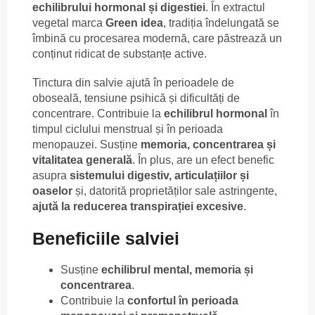
echilibrului hormonal și digestiei
. În extractul
vegetal marca
Green idea
, tradiția îndelungată se
îmbină cu procesarea modernă, care păstrează un
conținut ridicat de substanțe active.
Tinctura din salvie ajută în perioadele de
oboseală, tensiune psihică și dificultăți de
concentrare. Contribuie la
echilibrul hormonal
în
timpul ciclului menstrual și în perioada
menopauzei. Susține
memoria, concentrarea și
vitalitatea generală
. În plus, are un efect benefic
asupra
sistemului digestiv, articulațiilor și
oaselor
și, datorită proprietăților sale astringente,
ajută la reducerea transpirației excesive
.
Beneficiile salviei
Susține
echilibrul mental, memoria și
concentrarea
.
Contribuie la
confortul în perioada