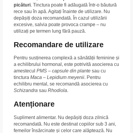
picături
. Tinctura poate fi adăugată într-o băutură
rece sau în apă. Agitați înainte de utilizare. Nu
depășiți doza recomandată. În cazul utilizării
excesive, salvia poate provoca crampe – nu
utilizați pe termen lung fără pauză.
Recomandare de utilizare
Pentru susținerea complexă a sănătății feminine și
a echilibrului hormonal, este potrivită asocierea cu
amestecul
PMS – capsule din plante
sau cu
tinctura
Maca – Lepidium meyenii
. Pentru
echilibru mental, se recomandă asocierea cu
Schizandra
sau
Rhodiola
.
Atenționare
Supliment alimentar. Nu depășiți doza zilnică
recomandată. Nu este destinat copiilor sub 3 ani,
femeilor însărcinate și celor care alăptează. Nu