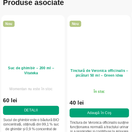
Produse asociate
Nou
Nou
Suc de ghimbir – 200 ml –
Tinctură de Veronica officinalis –
Vitateka
picături 50 ml – Green idea
Momentan nu este în stoc
În stoc
60 lei
40 lei
DETALII
Adaugă în Coş
Sucul de ghimbir este o băutură BIO
Tinctura de Veronica officinalis susține
concentrată, obținută din 99,1 % suc
funcționarea normală a tractului urinar
de ghimbir și 0,9 % concentrat de
și a respirației și contribuie la relaxare