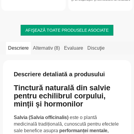
lămâie. Reprezintă o sursă naturală
și la un somn de calitate. Ajută și la
de antioxidanți, cu gust intens,...
îngrijirea...
AFIŞEAZĂ TOATE PRODUSELE ASOCIATE
Descriere
Alternativ (8)
Evaluare
Discuţie
Descriere detaliată a produsului
Tinctură naturală din salvie
pentru echilibrul corpului,
minții și hormonilor
Salvia (Salvia officinalis)
este o plantă
medicinală tradițională, cunoscută pentru efectele
sale benefice asupra
performanței mentale,