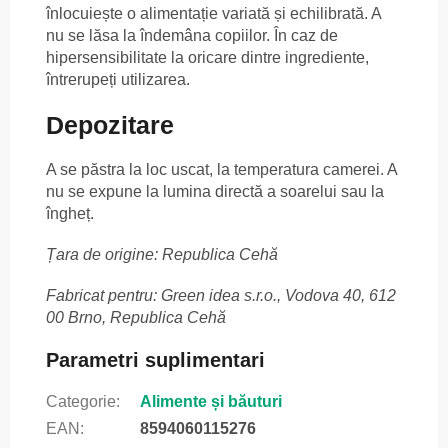
înlocuiește o alimentație variată și echilibrată. A
nu se lăsa la îndemâna copiilor. În caz de
hipersensibilitate la oricare dintre ingrediente,
întrerupeți utilizarea.
Depozitare
A se păstra la loc uscat, la temperatura camerei. A
nu se expune la lumina directă a soarelui sau la
îngheț.
Țara de origine: Republica Cehă
Fabricat pentru: Green idea s.r.o., Vodova 40, 612
00 Brno, Republica Cehă
Parametri suplimentari
Categorie
:
Alimente și băuturi
EAN
:
8594060115276