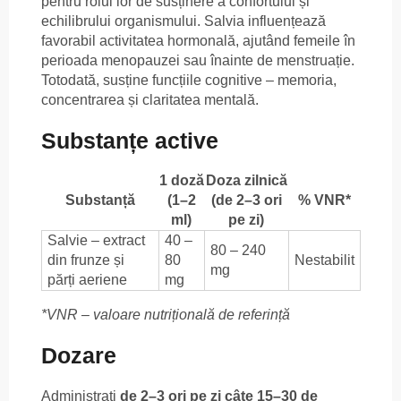
pentru rolul lor de susținere a confortului și
echilibrului organismului. Salvia influențează
favorabil activitatea hormonală, ajutând femeile în
perioada menopauzei sau înainte de menstruație.
Totodată, susține funcțiile cognitive – memoria,
concentrarea și claritatea mentală.
Substanțe active
1 doză
Doza zilnică
Substanță
(1–2
(de 2–3 ori
% VNR*
ml)
pe zi)
Salvie – extract
40 –
80 – 240
din frunze și
80
Nestabilit
mg
părți aeriene
mg
*VNR – valoare nutrițională de referință
Dozare
Administrați
de 2–3 ori pe zi câte 15–30 de