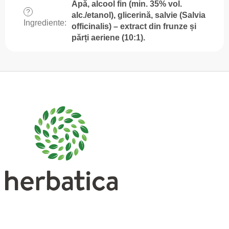
Apă, alcool fin (min. 35% vol.
?
alc./etanol), glicerină, salvie (Salvia
Ingrediente
:
officinalis) – extract din frunze și
părți aeriene (10:1).
S
u
b
s
o
l