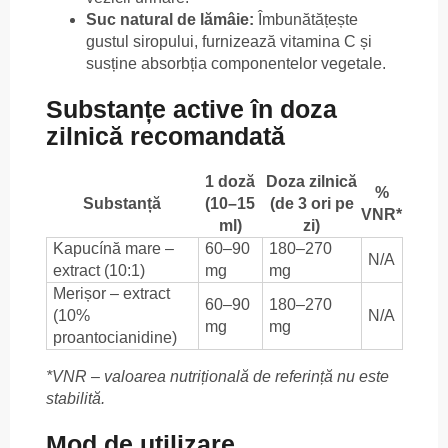
Suc natural de lămâie:
Îmbunătățește
gustul siropului, furnizează vitamina C și
susține absorbția componentelor vegetale.
Substanțe active în doza
zilnică recomandată
1 doză
Doza zilnică
%
Substanță
(10–15
(de 3 ori pe
VNR*
ml)
zi)
Kapucínă mare –
60–90
180–270
N/A
extract (10:1)
mg
mg
Merișor – extract
60–90
180–270
(10%
N/A
mg
mg
proantocianidine)
*VNR – valoarea nutrițională de referință nu este
stabilită.
Mod de utilizare