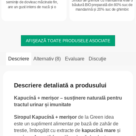
Shotul de ghimbir cu mandarină este o
semințe de dovleac măcinate fin,
băutură BIO preparată din 80% suc de
are un gust intens de nucă și o
mandarină și 20% suc de ghimbir.
consistență cremoasă. Este în mod
Fără zahăr adăugat și conservanți,
natural bogat în proteine și potrivit...
potrivită pentru vegani....
AFIŞEAZĂ TOATE PRODUSELE ASOCIATE
Descriere
Alternativ (8)
Evaluare
Discuţie
Descriere detaliată a produsului
Kapucínă + merișor – susținere naturală pentru
tractul urinar și imunitate
Siropul Kapucínă + merișor
de la Green idea
este un supliment alimentar pe bază de zahăr de
trestie, îmbogățit cu extracte de
kapucínă mare
și