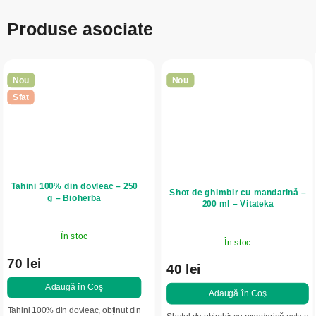
Produse asociate
Nou
Nou
Sfat
Tahini 100% din dovleac – 250
Shot de ghimbir cu mandarină –
g – Bioherba
200 ml – Vitateka
În stoc
În stoc
70 lei
40 lei
Adaugă în Coş
Adaugă în Coş
Tahini 100% din dovleac, obținut din