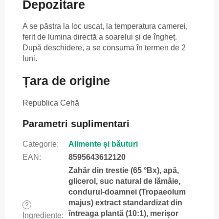
Depozitare
A se păstra la loc uscat, la temperatura camerei,
ferit de lumina directă a soarelui și de îngheț.
După deschidere, a se consuma în termen de 2
luni.
Țara de origine
Republica Cehă
Parametri suplimentari
Categorie
:
Alimente și băuturi
EAN
:
8595643612120
Zahăr din trestie (65 °Bx), apă,
glicerol, suc natural de lămâie,
condurul-doamnei (Tropaeolum
majus) extract standardizat din
?
întreaga plantă (10:1), merișor
Ingrediente
: