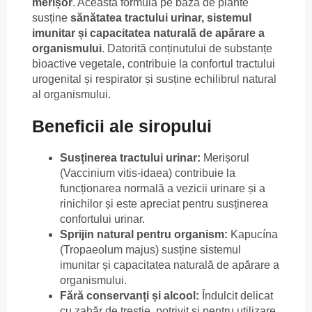
merișor
. Această formulă pe bază de plante
susține
sănătatea tractului urinar, sistemul
imunitar și capacitatea naturală de apărare a
organismului
. Datorită conținutului de substanțe
bioactive vegetale, contribuie la confortul tractului
urogenital și respirator și susține echilibrul natural
al organismului.
Beneficii ale siropului
Susținerea tractului urinar:
Merișorul
(Vaccinium vitis-idaea) contribuie la
funcționarea normală a vezicii urinare și a
rinichilor și este apreciat pentru susținerea
confortului urinar.
Sprijin natural pentru organism:
Kapucína
(Tropaeolum majus) susține sistemul
imunitar și capacitatea naturală de apărare a
organismului.
Fără conservanți și alcool:
Îndulcit delicat
cu zahăr de trestie, potrivit și pentru utilizare