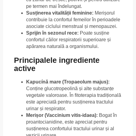
pe termen mai îndelungat.
Susținerea vitalității feminine:
Merișorul
contribuie la confortul femeilor în perioadele
asociate ciclului menstrual și menopauzei.
Sprijin în sezonul rece:
Poate susține
confortul căilor respiratorii superioare și
apărarea naturală a organismului.
Principalele ingrediente
active
Kapucínă mare (Tropaeolum majus):
Conține glucotropeolină și alte substanțe
vegetale valoroase. În fitoterapia tradițională
este apreciată pentru susținerea tractului
urinar și respirator.
Merișor (Vaccinium vitis-idaea):
Bogat în
proantocianidine, este apreciat pentru
susținerea confortului tractului urinar și al
vezicii urinare.