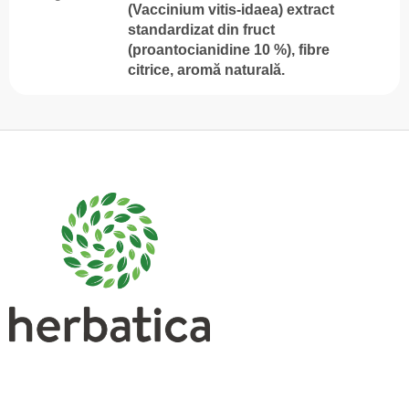
(Vaccinium vitis-idaea) extract
standardizat din fruct
(proantocianidine 10 %), fibre
citrice, aromă naturală.
S
u
b
s
o
l