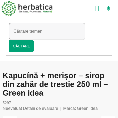
Treci
COŞ
la
conținut
DE
CUMP
CĂUTARE
Kapucínă + merișor – sirop
din zahăr de trestie 250 ml –
Green idea
5297
Evaluarea
Neevaluat
Detalii de evaluare
Marcă:
Green idea
medie