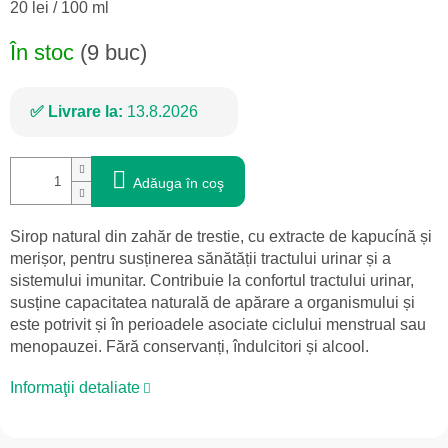
Evaluare
20 lei / 100 ml
preţ:
În stoc
(9 buc)
Livrare la:
13.8.2026
Adăuga în coş
Sirop natural din zahăr de trestie, cu extracte de kapucínă și
merișor, pentru susținerea sănătății tractului urinar și a
sistemului imunitar. Contribuie la confortul tractului urinar,
susține capacitatea naturală de apărare a organismului și
este potrivit și în perioadele asociate ciclului menstrual sau
menopauzei. Fără conservanți, îndulcitori și alcool.
Informaţii detaliate