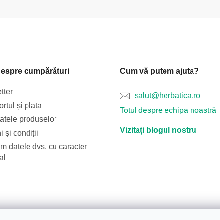
despre cumpărături
Cum vă putem ajuta?
tter
salut@herbatica.ro
rtul și plata
Totul despre echipa noastră
catele produselor
Vizitați blogul nostru
 și condiții
m datele dvs. cu caracter
al
Blog
Transportul și plata
Despre noi
Termeni și condiții