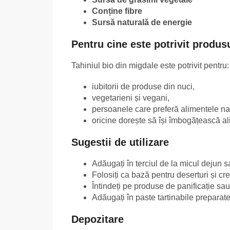
Conține fibre
Sursă naturală de energie
Pentru cine este potrivit produs
Tahiniul bio din migdale este potrivit pentru:
iubitorii de produse din nuci,
vegetarieni și vegani,
persoanele care preferă alimentele na
oricine dorește să își îmbogățească al
Sugestii de utilizare
Adăugați în terciul de la micul dejun 
Folosiți ca bază pentru deserturi și cr
Întindeți pe produse de panificație sau
Adăugați în paste tartinabile preparate
Depozitare