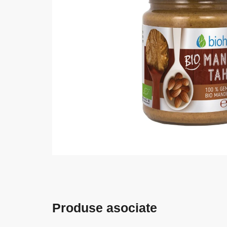
5
stele.
Produse asociate