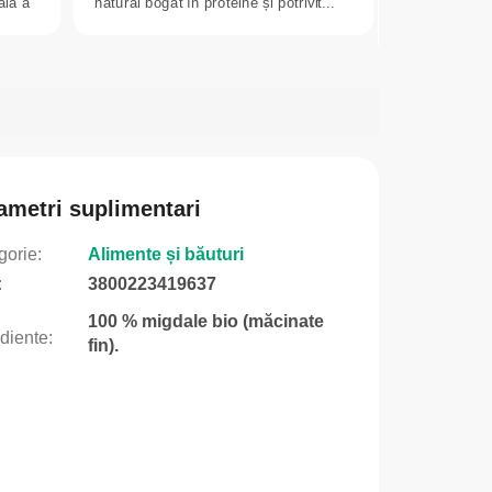
ală a
natural bogat în proteine și potrivit...
ametri suplimentari
gorie
:
Alimente și băuturi
:
3800223419637
100 % migdale bio (măcinate
ediente
:
fin).