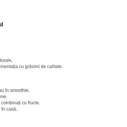
ul
turale,
imentația cu grăsimi de calitate.
sau în smoothie.
eme.
 combinați cu fructe.
 în casă.