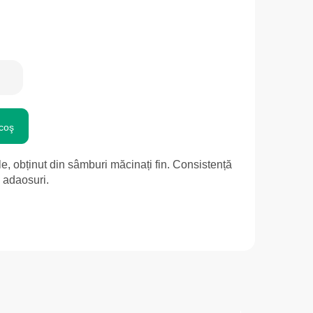
coş
e, obținut din sâmburi măcinați fin. Consistență
ă adaosuri.