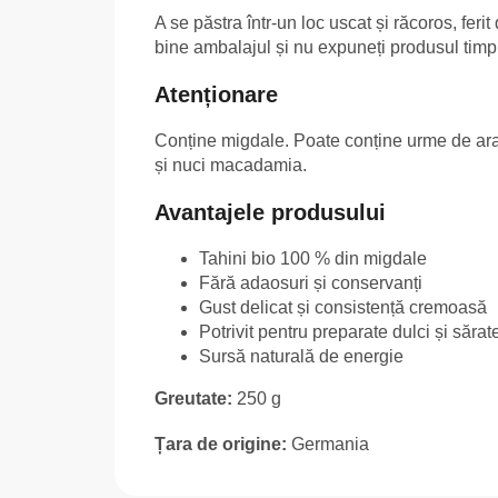
A se păstra într-un loc uscat și răcoros, fer
bine ambalajul și nu expuneți produsul timp 
Atenționare
Conține migdale. Poate conține urme de arah
și nuci macadamia.
Avantajele produsului
Tahini bio 100 % din migdale
Fără adaosuri și conservanți
Gust delicat și consistență cremoasă
Potrivit pentru preparate dulci și sărat
Sursă naturală de energie
Greutate:
250 g
Țara de origine:
Germania