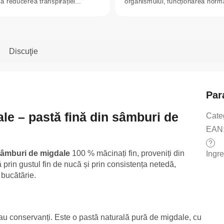
la reducerea transpirației...
organismului, funcționarea norm
tractului...
Discuţie
Par
ale – pastă fină din sâmburi de
Cate
EAN
?
âmburi de migdale
100 % măcinați fin, proveniți din
Ingr
 prin gustul fin de nucă și prin consistența netedă,
 bucătărie.
au conservanți. Este o pastă naturală pură de migdale, cu