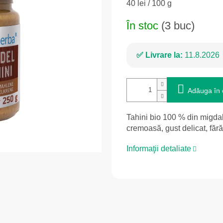
Evaluare
40 lei / 100 g
preţ:
În stoc
(3 buc)
Livrare la:
11.8.2026
Adăuga în 
Tahini bio 100 % din migdal
cremoasă, gust delicat, făr
Informaţii detaliate