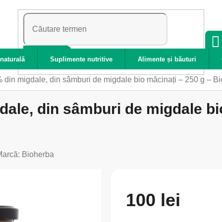
CĂUTARE
naturală
Suplimente nutritive
Alimente și băuturi
% din migdale, din sâmburi de migdale bio măcinați – 250 g – B
dale, din sâmburi de migdale bi
Marcă:
Bioherba
100 lei