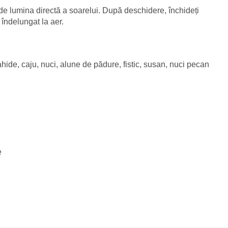
it de lumina directă a soarelui. După deschidere, închideți
îndelungat la aer.
ide, caju, nuci, alune de pădure, fistic, susan, nuci pecan
e