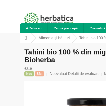
Treci
la
conținut
🔥Reduceri
Ce mă preocupă
Cosmetică 
Alimente și băuturi
Tahini bio 100 
Acasă
Tahini bio 100 % din mig
Bioherba
6219
Evaluarea
Neevaluat
Detalii de evaluare
Nou
Sfat
medie
a
produsului
este
0,0
din