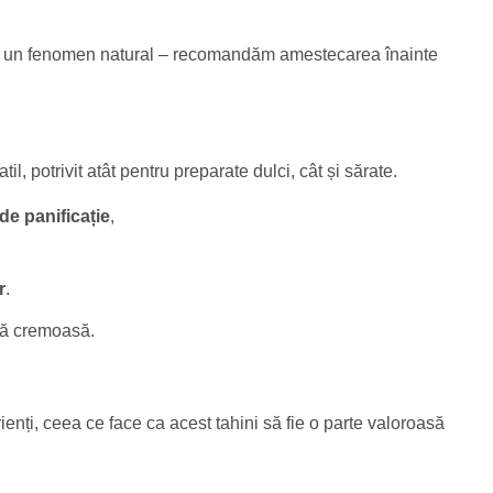
ste un fenomen natural – recomandăm amestecarea înainte
l, potrivit atât pentru preparate dulci, cât și sărate.
de panificație
,
r
.
ură cremoasă.
enți, ceea ce face ca acest tahini să fie o parte valoroasă