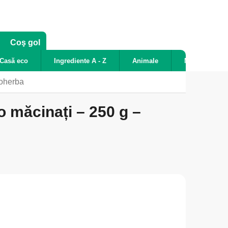
COŞ
Coş gol
DE
Casă eco
Ingrediente A - Z
Animale
Noutăți
CUMPĂRĂTURI
ioherba
o măcinați – 250 g –