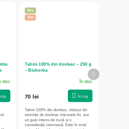
Nou
Sfat
ntiu
Tahini 100% din dovleac – 250 g
a
– Bioherba
Produsul
următor
n stoc
În stoc
70 lei
 coş
În coş
Tahini 100% din dovleac, obținut din
ent
semințe de dovleac măcinate fin, are
e
un gust intens de nucă și o
consistență cremoasă. Este în mod