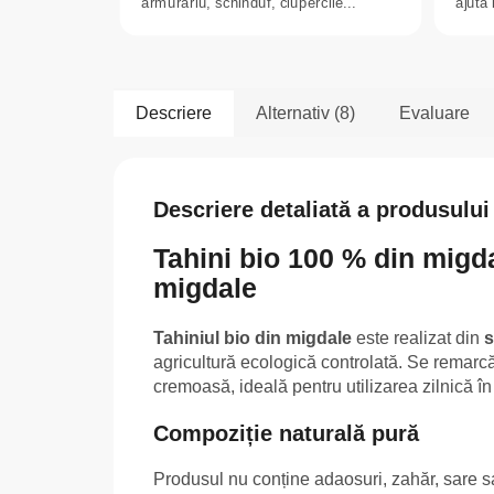
armurariu, schinduf, ciupercile...
ajută 
Descriere
Alternativ (8)
Evaluare
Descriere detaliată a produsului
Tahini bio 100 % din migd
migdale
Tahiniul bio din migdale
este realizat din
s
agricultură ecologică controlată. Se remarcă
cremoasă, ideală pentru utilizarea zilnică în
Compoziție naturală pură
Produsul nu conține adaosuri, zahăr, sare s