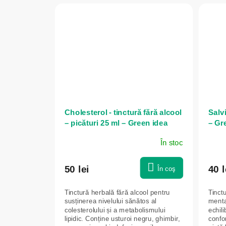
Cholesterol - tinctură fără alcool
Salvi
– picături 25 ml – Green idea
– Gr
În stoc
50 lei
40 l
În coş
Tinctură herbală fără alcool pentru
Tinctu
susținerea nivelului sănătos al
menta
colesterolului și a metabolismului
echili
lipidic. Conține usturoi negru, ghimbir,
confo