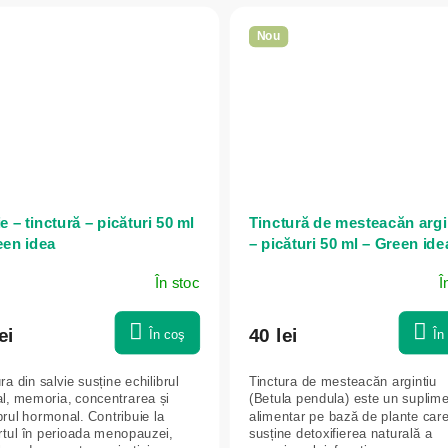
Nou
e – tinctură – picături 50 ml
Tinctură de mesteacăn argi
een idea
– picături 50 ml – Green ide
În stoc
Î
ei
40 lei
În coş
În
ra din salvie susține echilibrul
Tinctura de mesteacăn argintiu
l, memoria, concentrarea și
(Betula pendula) este un suplim
brul hormonal. Contribuie la
alimentar pe bază de plante car
rtul în perioada menopauzei,
susține detoxifierea naturală a