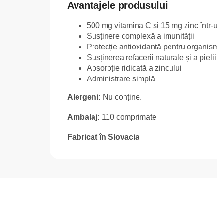
Avantajele produsului
500 mg vitamina C și 15 mg zinc într
Susținere complexă a imunității
Protecție antioxidantă pentru organis
Susținerea refacerii naturale și a pielii
Absorbție ridicată a zincului
Administrare simplă
Alergeni:
Nu conține.
Ambalaj:
110 comprimate
Fabricat în Slovacia
S
u
b