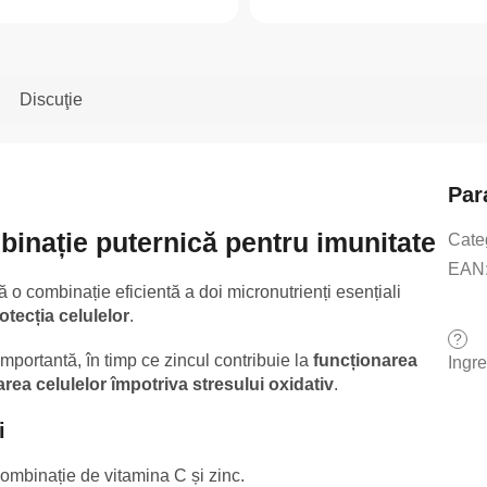
Discuţie
Par
binație puternică pentru imunitate
Cate
EAN
ă o combinație eficientă a doi micronutrienți esențiali
otecția celulelor
.
?
mportantă, în timp ce zincul contribuie la
funcționarea
Ingr
area celulelor împotriva stresului oxidativ
.
i
ombinație de vitamina C și zinc.