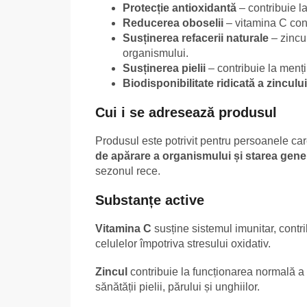
Protecție antioxidantă
– contribuie la
Reducerea oboselii
– vitamina C cont
Susținerea refacerii naturale
– zincul
organismului.
Susținerea pielii
– contribuie la menți
Biodisponibilitate ridicată a zincului
Cui i se adresează produsul
Produsul este potrivit pentru persoanele car
de apărare a organismului și starea gene
sezonul rece.
Substanțe active
Vitamina C
susține sistemul imunitar, contr
celulelor împotriva stresului oxidativ.
Zincul
contribuie la funcționarea normală a s
sănătății pielii, părului și unghiilor.