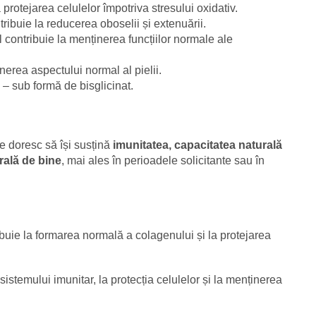
 protejarea celulelor împotriva stresului oxidativ.
ribuie la reducerea oboselii și extenuării.
 contribuie la menținerea funcțiilor normale ale
nerea aspectului normal al pielii.
– sub formă de bisglicinat.
e doresc să își susțină
imunitatea, capacitatea naturală
rală de bine
, mai ales în perioadele solicitante sau în
ibuie la formarea normală a colagenului și la protejarea
istemului imunitar, la protecția celulelor și la menținerea