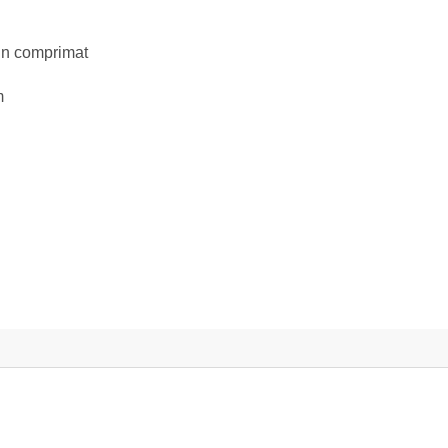
-un comprimat
m