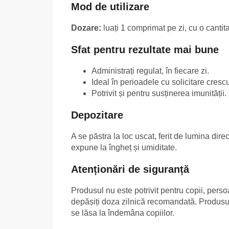
Mod de utilizare
Dozare:
luați 1 comprimat pe zi, cu o cantit
Sfat pentru rezultate mai bune
Administrați regulat, în fiecare zi.
Ideal în perioadele cu solicitare crescu
Potrivit și pentru susținerea imunității.
Depozitare
A se păstra la loc uscat, ferit de lumina dir
expune la îngheț și umiditate.
Atenționări de siguranță
Produsul nu este potrivit pentru copii, pers
depășiți doza zilnică recomandată. Produsul n
se lăsa la îndemâna copiilor.