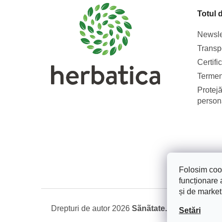
s
Totul 
o
l
Newsle
Transpo
Certifi
Termeni
Protejă
person
Folosim cook
funcționare a
și de market
Drepturi de autor 2026
Sãnãtate. Frumusete. Na
Setări