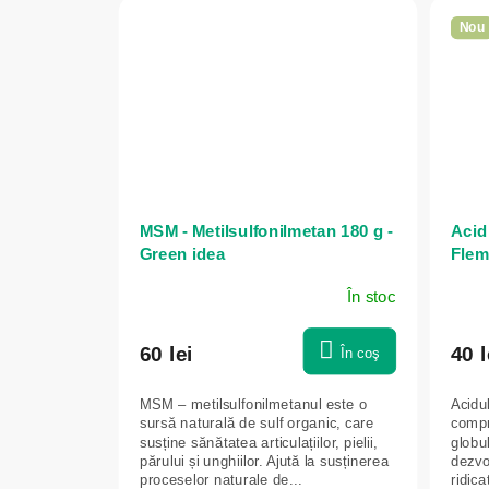
Nou
MSM - Metilsulfonilmetan 180 g -
Acid 
Green idea
Flem
În stoc
60 lei
40 l
În coş
MSM – metilsulfonilmetanul este o
Acidu
sursă naturală de sulf organic, care
compr
susține sănătatea articulațiilor, pielii,
globul
părului și unghiilor. Ajută la susținerea
dezvo
proceselor naturale de...
ridica