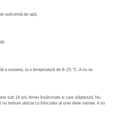
ate suficientă de apă.
tă.
ectă a soarelui, la o temperatură de 6–25 °C. A nu se
oane sub 18 ani, femei însărcinate și care alăptează. Nu
u trebuie utilizat ca înlocuitor al unei diete variate. A nu