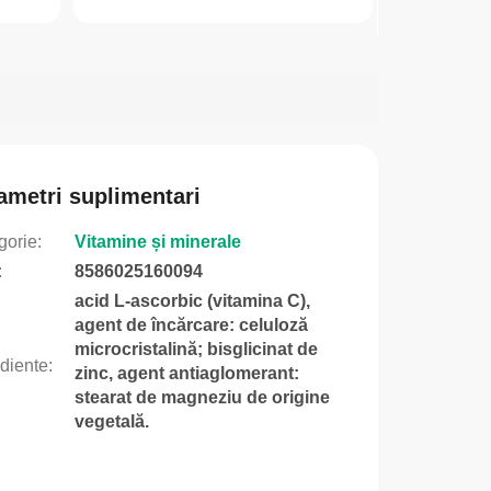
unui...
ametri suplimentari
gorie
:
Vitamine și minerale
:
8586025160094
acid L-ascorbic (vitamina C),
agent de încărcare: celuloză
microcristalină; bisglicinat de
ediente
:
zinc, agent antiaglomerant:
stearat de magneziu de origine
vegetală.