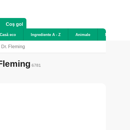
COŞ
Coş gol
DE
Casă eco
Ingrediente A - Z
Animale
Noutăți
CUMPĂRĂTURI
 Dr. Fleming
 Fleming
6781