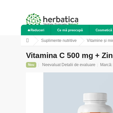
Treci
la
conținut
🔥Reduceri
Ce mă preocupă
Cosmetică 
Suplimente nutritive
Vitamine și mi
Acasă
Vitamina C 500 mg + Zin
Evaluarea
Neevaluat
Detalii de evaluare
Marcă
Nou
medie
a
produsului
este
0,0
din
5
stele.