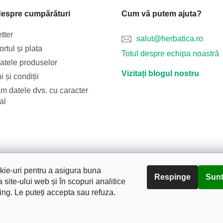
despre cumpărături
Cum vă putem ajuta?
tter
salut@herbatica.ro
rtul și plata
Totul despre echipa noastră
catele produselor
Vizitați blogul nostru
 și condiții
m datele dvs. cu caracter
al
Blog
Transportul și plata
Despre noi
Termeni și condiții
ie-uri pentru a asigura buna
Respinge
Sunt
 site-ului web și în scopuri analitice
ing. Le puteți accepta sau refuza.
tura.
. Toate drepturile rezervate.
Editați setările cookie-urilor