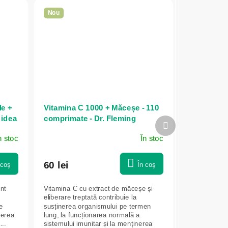
Nou
e +
Vitamina C 1000 + Măceșe - 110
 idea
comprimate - Dr. Fleming
Produsul
următor
n stoc
În stoc
60 lei
 coş
În coş
nt
Vitamina C cu extract de măceșe și
eliberare treptată contribuie la
e
susținerea organismului pe termen
nerea
lung, la funcționarea normală a
...
sistemului imunitar și la menținerea