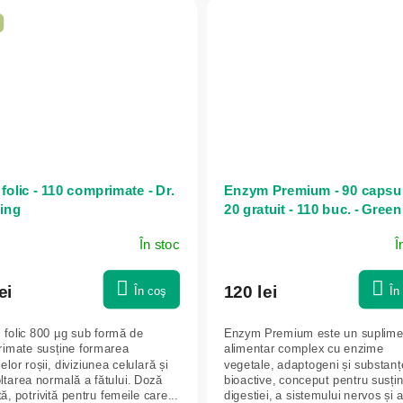
folic - 110 comprimate - Dr.
Enzym Premium - 90 capsul
ing
20 gratuit - 110 buc. - Green
În stoc
Î
ei
120 lei
În coş
În
l folic 800 µg sub formă de
Enzym Premium este un suplime
imate susține formarea
alimentar complex cu enzime
elor roșii, diviziunea celulară și
vegetale, adaptogeni și substanț
ltarea normală a fătului. Doză
bioactive, conceput pentru susți
tă, potrivită pentru femeile care...
digestiei, a sistemului nervos și a