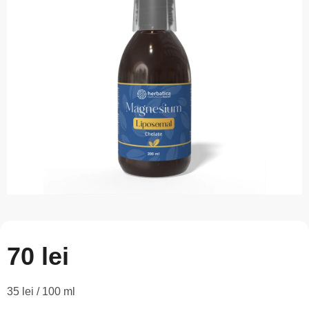
este
0,0
din
5
stele.
70 lei
Evaluare
35 lei / 100 ml
preţ: