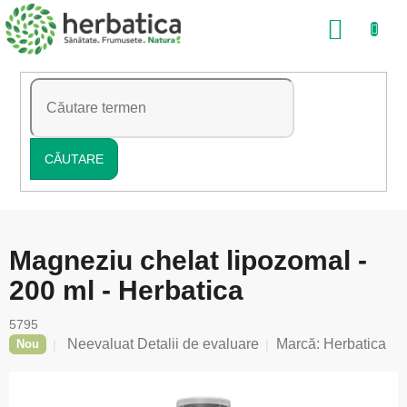
Treci
COŞ
la
conținut
DE
CUMP
CĂUTARE
Magneziu chelat lipozomal -
200 ml - Herbatica
5795
Evaluarea
Neevaluat
Detalii de evaluare
Marcă:
Herbatica
Nou
medie
a
produsului