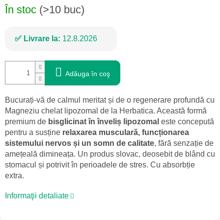
În stoc
(>10 buc)
Livrare la:
12.8.2026
Adăuga în coş
Bucurați-vă de calmul meritat și de o regenerare profundă cu
Magneziu chelat lipozomal de la Herbatica. Această formă
premium de
bisglicinat în înveliș lipozomal
este concepută
pentru a susține
relaxarea musculară, funcționarea
sistemului nervos și un somn de calitate
, fără senzație de
amețeală dimineața. Un produs slovac, deosebit de blând cu
stomacul și potrivit în perioadele de stres. Cu absorbție
extra.
Informaţii detaliate