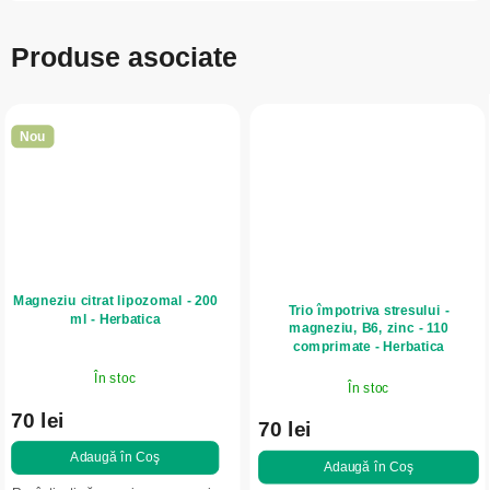
Produse asociate
Nou
Magneziu citrat lipozomal - 200
Trio împotriva stresului -
ml - Herbatica
magneziu, B6, zinc - 110
comprimate - Herbatica
În stoc
În stoc
70 lei
70 lei
Adaugă în Coş
Adaugă în Coş