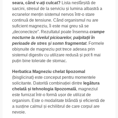
seara, când v-ați culcat?
Lista nesfârșită de
sarcini, stresul de la serviciu și lumina albastră a
ecranelor mențin sistemul nervos într-o stare
continuă de tensiune. Când organismul nu are
suficient magneziu, îi este mai greu să se
„deconecteze”. Rezultatul poate însemna
crampe
nocturne la nivelul picioarelor, palpitații în
perioade de stres și somn fragmentat
. Formele
obișnuite de magneziu pot trece adesea prin
sistemul digestiv cu utilizare redusă și pot fi mai
puțin bine tolerate de stomac.
Herbatica Magneziu chelat lipozomal
(bisglicinat) este conceput pentru momentele
solicitante. Datorită combinației dintre
legătura
chelată și tehnologia lipozomală
, magneziul
este furnizat într-o formă ușor de utilizat de
organism. Este o modalitate blândă și eficientă de
a susține calmul și echilibrul de care corpul are
nevoie.