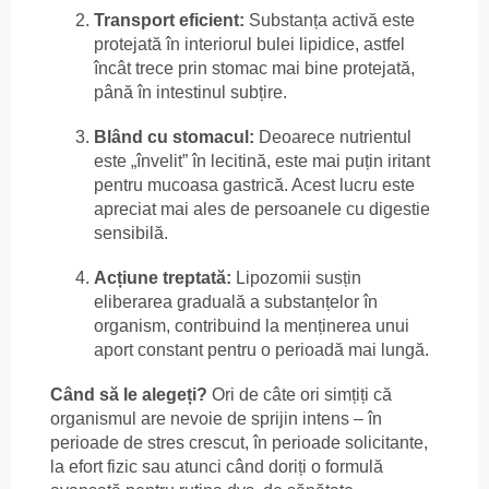
Transport eficient:
Substanța activă este
protejată în interiorul bulei lipidice, astfel
încât trece prin stomac mai bine protejată,
până în intestinul subțire.
Blând cu stomacul:
Deoarece nutrientul
este „învelit” în lecitină, este mai puțin iritant
pentru mucoasa gastrică. Acest lucru este
apreciat mai ales de persoanele cu digestie
sensibilă.
Acțiune treptată:
Lipozomii susțin
eliberarea graduală a substanțelor în
organism, contribuind la menținerea unui
aport constant pentru o perioadă mai lungă.
Când să le alegeți?
Ori de câte ori simțiți că
organismul are nevoie de sprijin intens – în
perioade de stres crescut, în perioade solicitante,
la efort fizic sau atunci când doriți o formulă