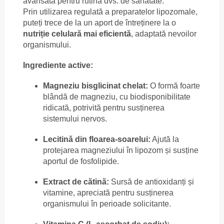
avansată pentru rutina dvs. de sănătate.
Prin utilizarea regulată a preparatelor lipozomale,
puteți trece de la un aport de întreținere la o
nutriție celulară mai eficientă
, adaptată nevoilor
organismului.
Ingrediente active:
Magneziu bisglicinat chelat:
O formă foarte
blândă de magneziu, cu biodisponibilitate
ridicată, potrivită pentru susținerea
sistemului nervos.
Lecitină din floarea-soarelui:
Ajută la
protejarea magneziului în lipozom și susține
aportul de fosfolipide.
Extract de cătină:
Sursă de antioxidanți și
vitamine, apreciată pentru susținerea
organismului în perioade solicitante.