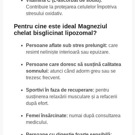
Vitamina C (L-ascorbat de sodiu):
Contribuie la protejarea celulelor împotriva
stresului oxidativ.
Pentru cine este ideal Magneziul
chelat bisglicinat lipozomal?
Persoane aflate sub stres prelungit:
care
resimt neliniște interioară sau epuizare.
Persoane care doresc să susțină calitatea
somnului:
atunci când adorm greu sau se
trezesc frecvent.
Sportivi în faza de recuperare:
pentru
susținerea relaxării musculare și a refacerii
după efort.
Femei însărcinate:
numai după consultarea
medicului.
Persoane cu digestie foarte sensibilă: