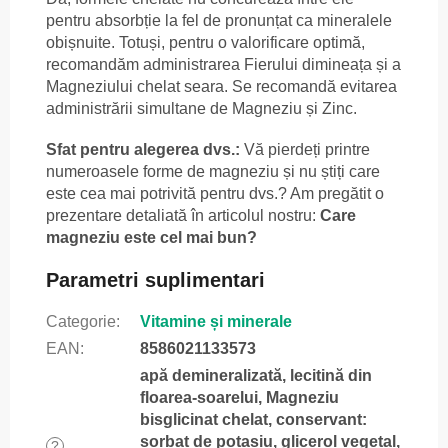
pentru absorbție la fel de pronunțat ca mineralele
obișnuite. Totuși, pentru o valorificare optimă,
recomandăm administrarea Fierului dimineața și a
Magneziului chelat seara. Se recomandă evitarea
administrării simultane de Magneziu și Zinc.
Sfat pentru alegerea dvs.:
Vă pierdeți printre
numeroasele forme de magneziu și nu știți care
este cea mai potrivită pentru dvs.? Am pregătit o
prezentare detaliată în articolul nostru:
Care
magneziu este cel mai bun?
Parametri suplimentari
Categorie
:
Vitamine și minerale
EAN
:
8586021133573
apă demineralizată, lecitină din
floarea-soarelui, Magneziu
bisglicinat chelat, conservant:
sorbat de potasiu, glicerol vegetal,
?