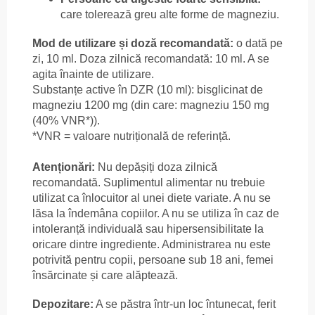
care tolerează greu alte forme de magneziu.
Mod de utilizare și doză recomandată:
o dată pe
zi, 10 ml. Doza zilnică recomandată: 10 ml. A se
agita înainte de utilizare.
Substanțe active în DZR (10 ml): bisglicinat de
magneziu 1200 mg (din care: magneziu 150 mg
(40% VNR*)).
*VNR = valoare nutrițională de referință.
Atenționări:
Nu depășiți doza zilnică
recomandată. Suplimentul alimentar nu trebuie
utilizat ca înlocuitor al unei diete variate. A nu se
lăsa la îndemâna copiilor. A nu se utiliza în caz de
intoleranță individuală sau hipersensibilitate la
oricare dintre ingrediente. Administrarea nu este
potrivită pentru copii, persoane sub 18 ani, femei
însărcinate și care alăptează.
Depozitare:
A se păstra într-un loc întunecat, ferit