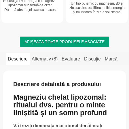
Recâștigați-vă energia cu magneziu
Un trio puternic cu magneziu, B6 și
lipozomal sub formă de citrat.
zinc susține echilibrul psihic, energia
Datorită absorbției avansate, acest
și imunitatea în zilele solicitante.
mineral esențial ajunge eficient la
Formulă simplă, fără adaosuri inutile,
nivel celular, fără a încărca
potrivită pentru...
stomacul....
AFIŞEAZĂ TOATE PRODUSELE ASOCIATE
Descriere
Alternativ (8)
Evaluare
Discuţie
Marcă
Descriere detaliată a produsului
Magneziu chelat lipozomal:
ritualul dvs. pentru o minte
liniștită și un somn profund
Vă treziți dimineața mai obosit decât erați