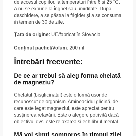
de accesul copiilor, la temperaturi între 6 și 25 °C.
A nu se expune la îngheț sau umiditate. După
deschidere, a se păstra la frigider și a se consuma
în termen de 30 de zile.
Țara de origine:
UE/fabricat în Slovacia
Conținut pachet/Volum:
200 ml
Întrebări frecvente:
De ce ar trebui să aleg forma chelată
de magneziu?
Chelatul (bisglicinatul) este o formă ușor de
recunoscut de organism. Aminoacidul glicină, de
care este legat magneziul, este apreciat pentru
susținerea relaxării. Este o alegere potrivită dacă
obiectivul dvs. este relaxarea și echilibrul mental.
Mă voi simți somnoros în timpul zilei