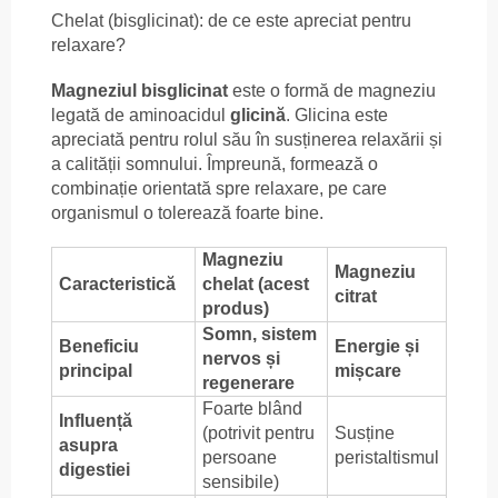
Chelat (bisglicinat): de ce este apreciat pentru
relaxare?
Magneziul bisglicinat
este o formă de magneziu
legată de aminoacidul
glicină
. Glicina este
apreciată pentru rolul său în susținerea relaxării și
a calității somnului. Împreună, formează o
combinație orientată spre relaxare, pe care
organismul o tolerează foarte bine.
Magneziu
Magneziu
Caracteristică
chelat (acest
citrat
produs)
Somn, sistem
Beneficiu
Energie și
nervos și
principal
mișcare
regenerare
Foarte blând
Influență
(potrivit pentru
Susține
asupra
persoane
peristaltismul
digestiei
sensibile)