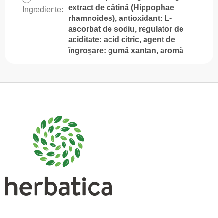
extract de cătină (Hippophae
Ingrediente
:
rhamnoides), antioxidant: L-
ascorbat de sodiu, regulator de
aciditate: acid citric, agent de
îngroșare: gumă xantan, aromă
S
u
b
s
o
l