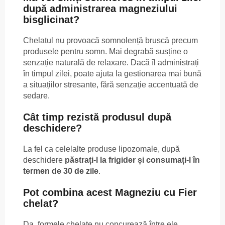
după administrarea magneziului
bisglicinat?
Chelatul nu provoacă somnolență bruscă precum
produsele pentru somn. Mai degrabă susține o
senzație naturală de relaxare. Dacă îl administrați
în timpul zilei, poate ajuta la gestionarea mai bună
a situațiilor stresante, fără senzație accentuată de
sedare.
Cât timp rezistă produsul după
deschidere?
La fel ca celelalte produse lipozomale, după
deschidere
păstrați-l la frigider și consumați-l în
termen de 30 de zile
.
Pot combina acest Magneziu cu Fier
chelat?
Da, formele chelate nu concurează între ele