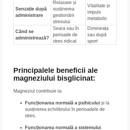
Relaxare și
Vitalitate și
Senzație după
susținerea
impuls
administrare
gestionării
metabolic
stresului
Seara sau în
Dimineața
Când se
perioade de
sau după
administrează?
stres ridicat
sport
Principalele beneficii ale
magneziului bisglicinat:
Magneziul contribuie la:
Funcționarea normală a psihicului
și la
susținerea echilibrului în perioadele de
stres.
Funcționarea normală a sistemului