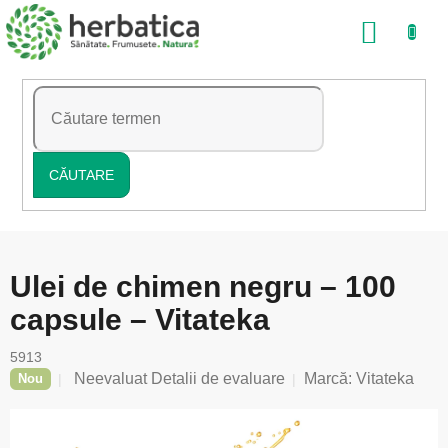
Treci
COŞ
la
conținut
DE
CUMP
CĂUTARE
Ulei de chimen negru – 100
capsule – Vitateka
5913
Evaluarea
Neevaluat
Detalii de evaluare
Marcă:
Vitateka
Nou
medie
a
produsului