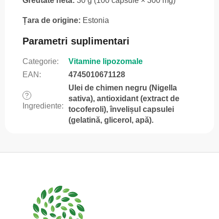
Greutate netă:
30 g (100 capsule × 300 mg)
Țara de origine:
Estonia
Parametri suplimentari
Categorie
:
Vitamine lipozomale
EAN
:
4745010671128
Ulei de chimen negru (Nigella
?
sativa), antioxidant (extract de
Ingrediente
:
tocoferoli), învelișul capsulei
(gelatină, glicerol, apă).
S
u
b
s
o