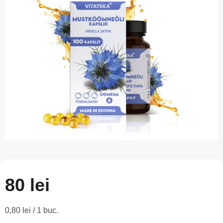
este
0,0
din
5
stele.
80 lei
Evaluare
0,80 lei / 1 buc.
preţ: