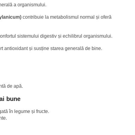
erală a organismului.
ylanicum)
contribuie la metabolismul normal și oferă
onfortul sistemului digestiv și echilibrul organismului.
t antioxidant și susține starea generală de bine.
entă de apă.
ai bune
gată în legume și fructe.
nte.