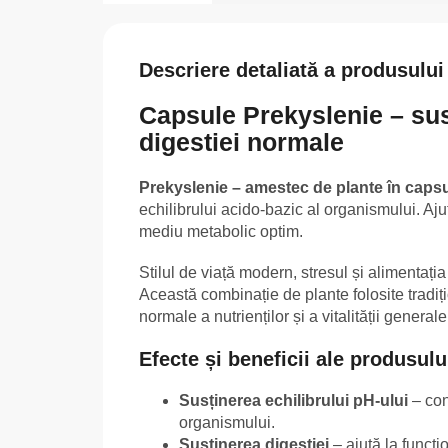
Descriere detaliată a produsului
Capsule Prekyslenie – susț
digestiei normale
Prekyslenie – amestec de plante în caps
echilibrului acido-bazic al organismului. Aju
mediu metabolic optim.
Stilul de viață modern, stresul și alimentația
Această combinație de plante folosite tradițio
normale a nutrienților și a vitalității generale
Efecte și beneficii ale produsulu
Susținerea echilibrului pH-ului
– con
organismului.
Susținerea digestiei
– ajută la funcți