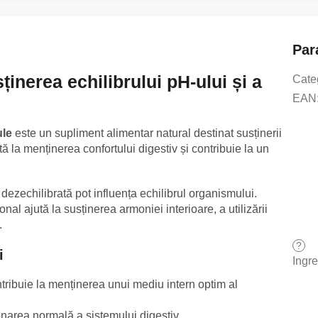
Par
inerea echilibrului pH-ului și a
Cate
EAN
ule
este un supliment alimentar natural destinat susținerii
tă la menținerea confortului digestiv și contribuie la un
 dezechilibrată pot influența echilibrul organismului.
nal ajută la susținerea armoniei interioare, a utilizării
.
?
i
Ingr
tribuie la menținerea unui mediu intern optim al
onarea normală a sistemului digestiv.