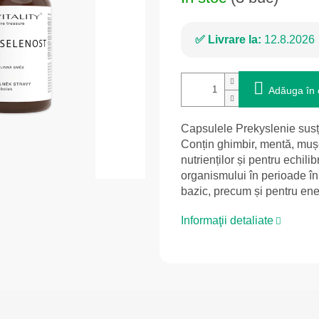
Livrare la:
12.8.2026
Adăuga în 
Capsulele Prekyslenie susți
Conțin ghimbir, mentă, mușe
nutrienților și pentru echilib
organismului în perioade în
bazic, precum și pentru energ
Informaţii detaliate