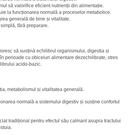
ul să valorifice eficient nutrienții din alimentație.
uie la funcționarea normală a proceselor metabolice.
area generală de bine și vitalitate.
simplă, fără preparare.
doresc să susțină echilibrul organismului, digestia și
n perioade cu obiceiuri alimentare dezechilibrate, stres
ibrului acido-bazic.
ia, metabolismul și vitalitatea generală.
ionarea normală a sistemului digestiv și susține confortul
iat tradițional pentru efectul său calmant asupra tractului
stuia.