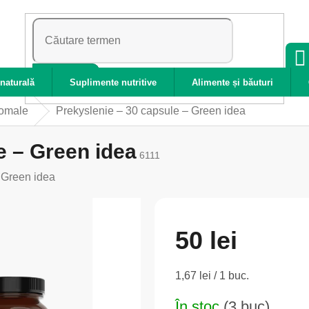
CĂUTARE
naturală
Suplimente nutritive
Alimente și băuturi
zomale
Prekyslenie – 30 capsule – Green idea
e – Green idea
6111
:
Green idea
50 lei
Evaluare
1,67 lei / 1 buc.
preţ:
În stoc
(3 buc)