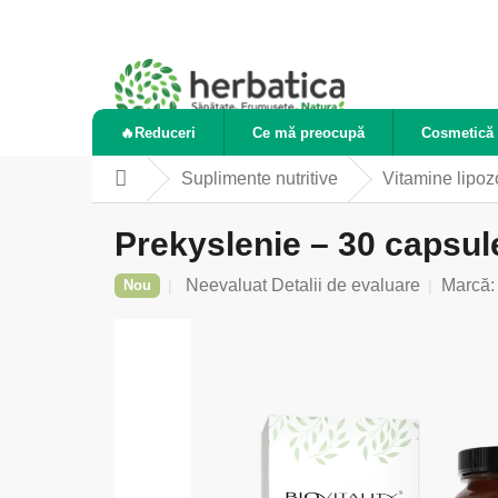
Treci
la
conținut
🔥Reduceri
Ce mă preocupă
Cosmetică 
Suplimente nutritive
Vitamine lipo
Acasă
Prekyslenie – 30 capsul
Evaluarea
Neevaluat
Detalii de evaluare
Marcă
Nou
medie
a
produsului
este
0,0
din
5
stele.