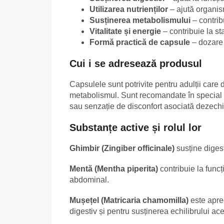
Utilizarea nutrienților
– ajută organism
Susținerea metabolismului
– contrib
Vitalitate și energie
– contribuie la st
Formă practică de capsule
– dozare 
Cui i se adresează produsul
Capsulele sunt potrivite pentru adulții care 
metabolismul. Sunt recomandate în special î
sau senzație de disconfort asociată dezechil
Substanțe active și rolul lor
Ghimbir (Zingiber officinale)
susține digest
Mentă (Mentha piperita)
contribuie la funcț
abdominal.
Mușețel (Matricaria chamomilla)
este aprec
digestiv și pentru susținerea echilibrului ace