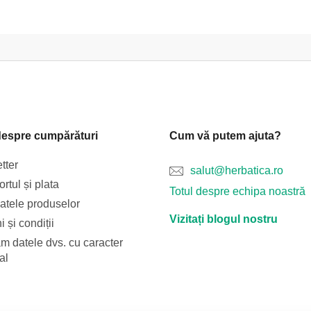
despre cumpărături
Cum vă putem ajuta?
tter
salut@herbatica.ro
rtul și plata
Totul despre echipa noastră
catele produselor
Vizitați blogul nostru
 și condiții
m datele dvs. cu caracter
al