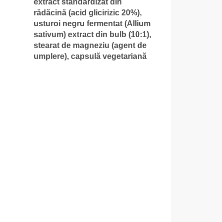
extract standardizat din
rădăcină (acid glicirizic 20%),
usturoi negru fermentat (Allium
sativum) extract din bulb (10:1),
stearat de magneziu (agent de
umplere), capsulă vegetariană