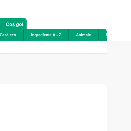
COŞ
Coş gol
DE
Casă eco
Ingrediente A - Z
Animale
Noutăți
CUMPĂRĂTURI