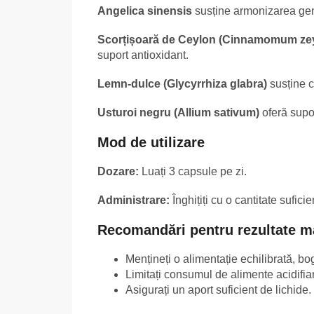
Angelica sinensis
susține armonizarea gen
Scorțișoară de Ceylon (Cinnamomum ze
suport antioxidant.
Lemn-dulce (Glycyrrhiza glabra)
susține c
Usturoi negru (Allium sativum)
oferă supor
Mod de utilizare
Dozare:
Luați 3 capsule pe zi.
Administrare:
Înghițiți cu o cantitate sufici
Recomandări pentru rezultate m
Mențineți o alimentație echilibrată, bo
Limitați consumul de alimente acidifia
Asigurați un aport suficient de lichide.