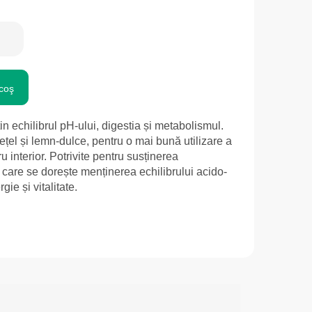
coş
n echilibrul pH-ului, digestia și metabolismul.
țel și lemn-dulce, pentru o mai bună utilizare a
ru interior. Potrivite pentru susținerea
 care se dorește menținerea echilibrului acido-
ie și vitalitate.