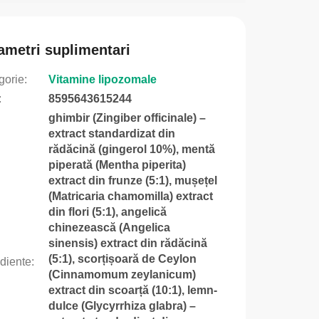
ametri suplimentari
gorie
:
Vitamine lipozomale
:
8595643615244
ghimbir (Zingiber officinale) –
extract standardizat din
rădăcină (gingerol 10%), mentă
piperată (Mentha piperita)
extract din frunze (5:1), mușețel
(Matricaria chamomilla) extract
din flori (5:1), angelică
chinezească (Angelica
sinensis) extract din rădăcină
(5:1), scorțișoară de Ceylon
ediente
:
(Cinnamomum zeylanicum)
extract din scoarță (10:1), lemn-
dulce (Glycyrrhiza glabra) –