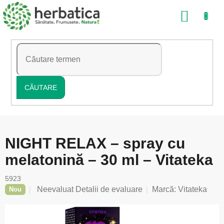
Treci
COŞ
la
conținut
DE
CUMP
CĂUTARE
NIGHT RELAX – spray cu
melatonină – 30 ml – Vitateka
5923
Evaluarea
Neevaluat
Detalii de evaluare
Marcă:
Vitateka
Nou
medie
a
produsului