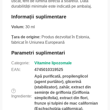
uscat, ferit de lumina directă a soarelui. Data
durabilității minimale este indicată pe ambalaj.
Informații suplimentare
Volum:
30 ml
Țara de origine:
Produs dezvoltat în Estonia,
fabricat în Uniunea Europeană
Parametri suplimentari
Categorie
:
Vitamine lipozomale
EAN
:
4745010319525
Apă purificată, propilenglicol
(agent purtător), glicerină
(stabilizator), zahăr, extract din
?
semințe de griffonia (Griffonia
Ingrediente
:
simplicifolia), extract din flori,
frunze și tulpini de mac californian
(Eschscholzia californica),