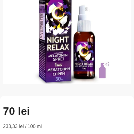
este
0,0
din
5
stele.
70 lei
Evaluare
233,33 lei / 100 ml
preţ: