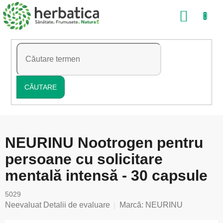
Treci
COŞ
la
conținut
DE
CUMP
CĂUTARE
NEURINU Nootrogen pentru
persoane cu solicitare
mentală intensă - 30 capsule
5029
Evaluarea
Neevaluat
Detalii de evaluare
Marcă:
NEURINU
medie