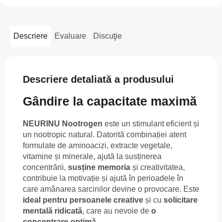
Descriere
Evaluare
Discuţie
Descriere detaliată a produsului
Gândire la capacitate maximă
NEURINU Nootrogen
este un stimulant eficient și
un nootropic natural. Datorită combinației atent
formulate de aminoacizi, extracte vegetale,
vitamine și minerale, ajută la susținerea
concentrării,
susține memoria
și creativitatea,
contribuie la motivație și ajută în perioadele în
care amânarea sarcinilor devine o provocare. Este
ideal pentru persoanele creative
și cu
solicitare
mentală ridicată
, care au nevoie de
o
concentrare optimă
.