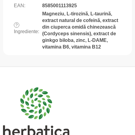
EAN
:
8585001113925
Magneziu, L-tirozină, L-taurină,
extract natural de cofeină, extract
?
din ciuperca omidă chinezească
Ingrediente
:
(Cordyceps sinensis), extract de
ginkgo biloba, zinc, L-DAME,
vitamina B6, vitamina B12
S
u
b
s
o
l