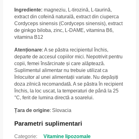
Ingrediente:
magneziu, L-tirozină, L-taurină,
extract din cofeină naturală, extract din ciuperca
Cordyceps sinensis (Cordyceps sinensis), extract
de ginkgo biloba, zinc, L-DAME, vitamina B6,
vitamina B12
Atenționare
: A se păstra recipientul închis,
departe de accesul copiilor mici. Nepotrivit pentru
copii, femei însărcinate și care alăptează.
Suplimentul alimentar nu trebuie utilizat ca
înlocuitor al unei alimentații variate. Nu depășiți
doza zilnică recomandată. A se păstra în recipient
închis, la loc uscat, la temperaturi de până la 25
°C, ferit de lumina directă a soarelui.
Țara de origine
: Slovacia
Parametri suplimentari
Categorie
:
Vitamine lipozomale