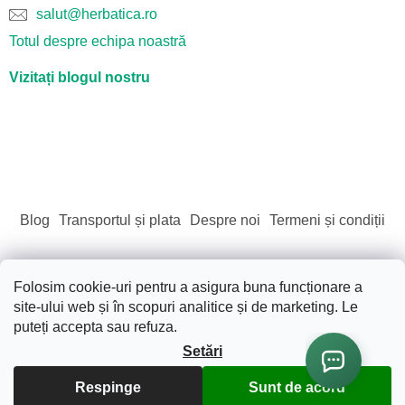
salut@herbatica.ro
Totul despre echipa noastră
Vizitați blogul nostru
Blog
Transportul și plata
Despre noi
Termeni și condiții
Folosim cookie-uri pentru a asigura buna funcționare a
site-ului web și în scopuri analitice și de marketing. Le
Creat de Shoptet
puteți accepta sau refuza.
Setări
Drepturi de autor 2026
Sãnãtate. Frumusete. Natura.
.
Respinge
Sunt de acord
Toate drepturile rezervate.
Editați setările cookie-urilor