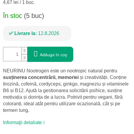
Evaluare
4,67 lei / 1 buc.
preţ:
În stoc
(5 buc)
Livrare la:
12.8.2026
Adăuga în coş
NEURINU Nootrogen este un nootropic natural pentru
susținerea concentrării, memoriei
și creativității. Conține
tirozină, cofeină, cordyceps, ginkgo, magneziu și vitaminele
B6 și B12. Ajută la gestionarea solicitării psihice, susține
motivația și dorința de a lucra. Potrivit pentru vegani, fără
coloranți, ideal atât pentru utilizare ocazională, cât și pe
termen lung.
Informaţii detaliate