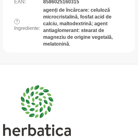
EAN
:
8586025160315
agenți de încărcare: celuloză
microcristalină, fosfat acid de
?
calciu, maltodextrină; agent
Ingrediente
:
antiaglomerant: stearat de
magneziu de origine vegetală,
melatonină.
S
u
b
s
o
l