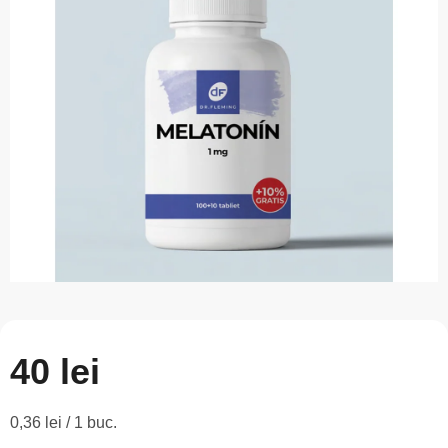
este
0,0
din
5
stele.
40 lei
Evaluare
0,36 lei / 1 buc.
preţ: