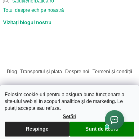
salut@herbatica.ro
Totul despre echipa noastră
Vizitați blogul nostru
Blog
Transportul și plata
Despre noi
Termeni și condiții
Folosim cookie-uri pentru a asigura buna funcționare a
site-ului web și în scopuri analitice și de marketing. Le
Creat de Shoptet
puteți accepta sau refuza.
Setări
Drepturi de autor 2026
Sãnãtate. Frumusete. Natura.
.
Respinge
Sunt de acord
Toate drepturile rezervate.
Editați setările cookie-urilor