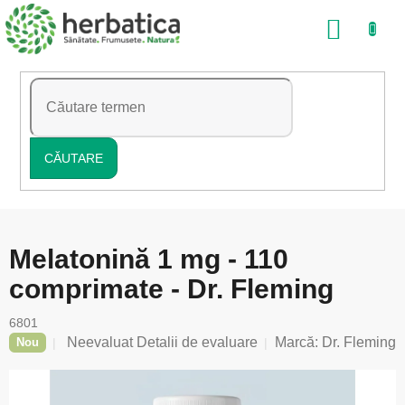
Treci
COŞ
la
conținut
DE
CUMP
CĂUTARE
Melatonină 1 mg - 110
comprimate - Dr. Fleming
6801
Evaluarea
Neevaluat
Detalii de evaluare
Marcă:
Dr. Fleming
Nou
medie
a
produsului