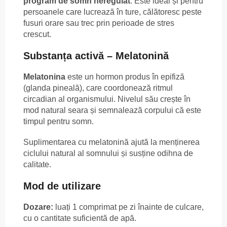
program de somn neregulat
. Este ideal și pentru
persoanele care lucrează în ture, călătoresc peste
fusuri orare sau trec prin perioade de stres
crescut.
Substanța activă – Melatonină
Melatonina
este un hormon produs în epifiză
(glanda pineală), care coordonează ritmul
circadian al organismului. Nivelul său crește în
mod natural seara și semnalează corpului că este
timpul pentru somn.
Suplimentarea cu melatonină ajută la menținerea
ciclului natural al somnului și susține odihna de
calitate.
Mod de utilizare
Dozare:
luați 1 comprimat pe zi înainte de culcare,
cu o cantitate suficientă de apă.