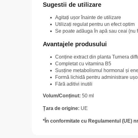
Sugestii de utilizare
Agitați ușor înainte de utilizare
Utilizați regulat pentru un efect optim
Se poate adăuga în apă sau ceai (nu f
Avantajele produsului
Conține extract din planta Turnera dif
Completat cu vitamina B5
Susține metabolismul hormonal și ene
Formă lichidă pentru administrare uș
Fără aditivi inutili
Volum/Conținut:
50 ml
Țara de origine:
UE
*În conformitate cu Regulamentul (UE) nr