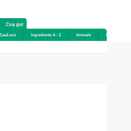
COŞ
Coş gol
DE
Casă eco
Ingrediente A - Z
Animale
Noutăți
CUMPĂRĂTURI