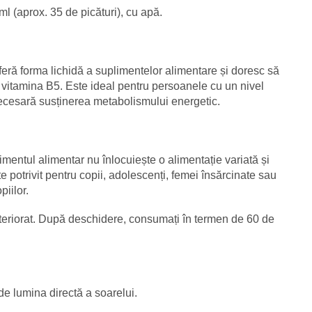
ml (aprox. 35 de picături), cu apă.
eferă forma lichidă a suplimentelor alimentare și doresc să
i vitamina B5. Este ideal pentru persoanele cu un nivel
necesară susținerea metabolismului energetic.
mentul alimentar nu înlocuiește o alimentație variată și
te potrivit pentru copii, adolescenți, femei însărcinate sau
iilor.
 deteriorat. După deschidere, consumați în termen de 60 de
 de lumina directă a soarelui.