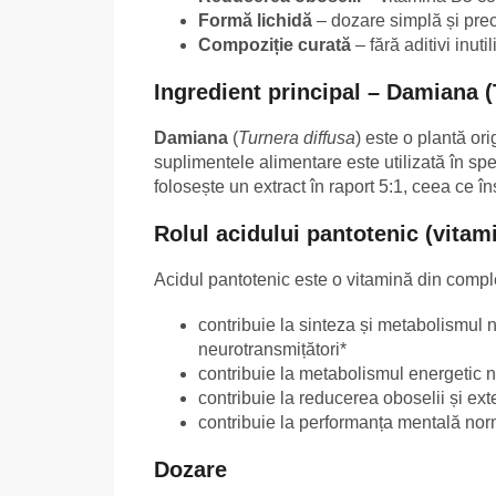
Formă lichidă
– dozare simplă și prec
Compoziție curată
– fără aditivi inutil
Ingredient principal – Damiana (
Damiana
(
Turnera diffusa
) este o plantă or
suplimentele alimentare este utilizată în spe
folosește un extract în raport 5:1, ceea ce 
Rolul acidului pantotenic (vitam
Acidul pantotenic este o vitamină din comple
contribuie la sinteza și metabolismul n
neurotransmițători*
contribuie la metabolismul energetic 
contribuie la reducerea oboselii și ext
contribuie la performanța mentală nor
Dozare