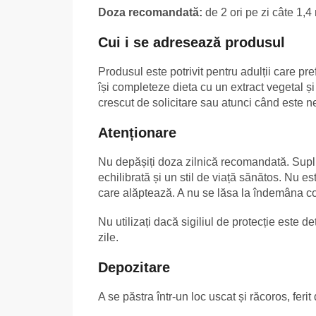
Doza recomandată:
de 2 ori pe zi câte 1,4 
Cui i se adresează produsul
Produsul este potrivit pentru adulții care pr
își completeze dieta cu un extract vegetal ș
crescut de solicitare sau atunci când este 
Atenționare
Nu depășiți doza zilnică recomandată. Supli
echilibrată și un stil de viață sănătos. Nu es
care alăptează. A nu se lăsa la îndemâna cop
Nu utilizați dacă sigiliul de protecție este
zile.
Depozitare
A se păstra într-un loc uscat și răcoros, ferit