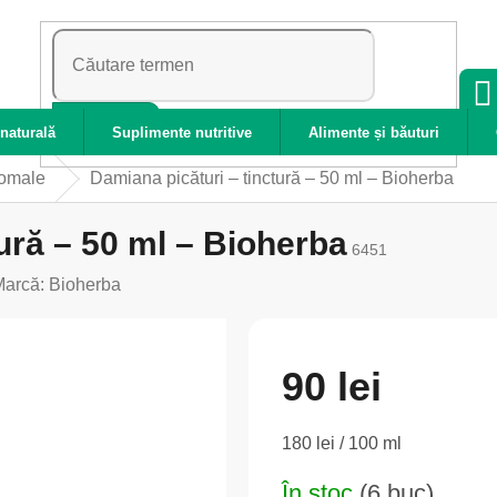
CĂUTARE
naturală
Suplimente nutritive
Alimente și băuturi
zomale
Damiana picături – tinctură – 50 ml – Bioherba
ură – 50 ml – Bioherba
6451
Marcă:
Bioherba
90 lei
Evaluare
180 lei / 100 ml
preţ:
În stoc
(6 buc)