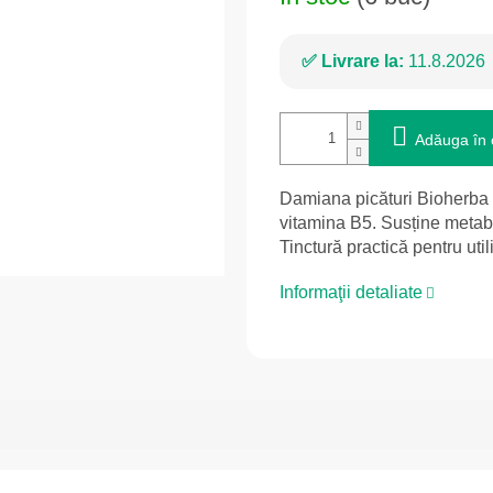
Livrare la:
11.8.2026
Adăuga în 
Damiana picături Bioherba c
vitamina B5. Susține metab
Tinctură practică pentru util
Informaţii detaliate