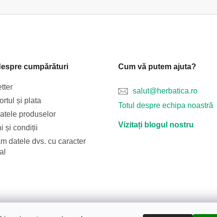
despre cumpărături
Cum vă putem ajuta?
tter
salut@herbatica.ro
rtul și plata
Totul despre echipa noastră
catele produselor
Vizitați blogul nostru
 și condiții
m datele dvs. cu caracter
al
Blog
Transportul și plata
Despre noi
Termeni și condiții