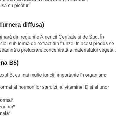
isă cu picături
i
Turnera diffusa)
iginară din regiunile Americii Centrale și de Sud. În
cial sub formă de extract din frunze. În acest produs se
înseamnă o prelucrare concentrată a materialului vegetal.
ina B5)
xul B, cu mai multe funcții importante în organism:
ormal al hormonilor steroizi, al vitaminei D și al unor
normal*
enuării*
mală*