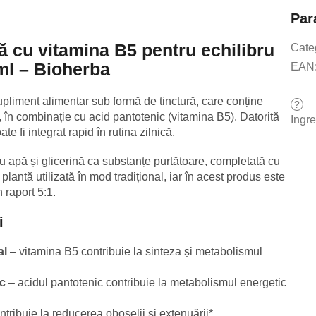
Par
ă cu vitamina B5 pentru echilibru
Cate
ml – Bioherba
EAN
pliment alimentar sub formă de tinctură, care conține
?
în combinație cu acid pantotenic (vitamina B5). Datorită
Ingr
e fi integrat rapid în rutina zilnică.
u apă și glicerină ca substanțe purtătoare, completată cu
 plantă utilizată în mod tradițional, iar în acest produs este
 raport 5:1.
i
al
– vitamina B5 contribuie la sinteza și metabolismul
ic
– acidul pantotenic contribuie la metabolismul energetic
tribuie la reducerea oboselii și extenuării*