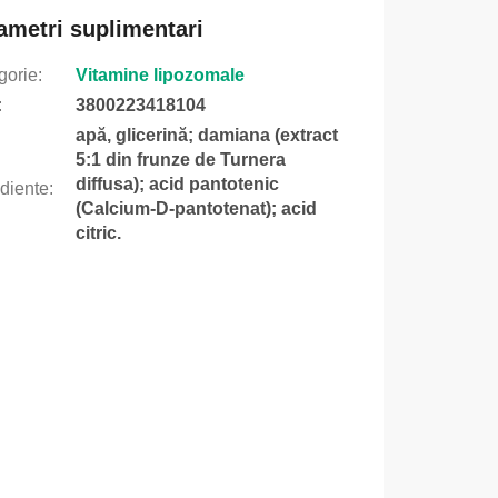
ametri suplimentari
gorie
:
Vitamine lipozomale
:
3800223418104
apă, glicerină; damiana (extract
5:1 din frunze de Turnera
diffusa); acid pantotenic
ediente
:
(Calcium-D-pantotenat); acid
citric.