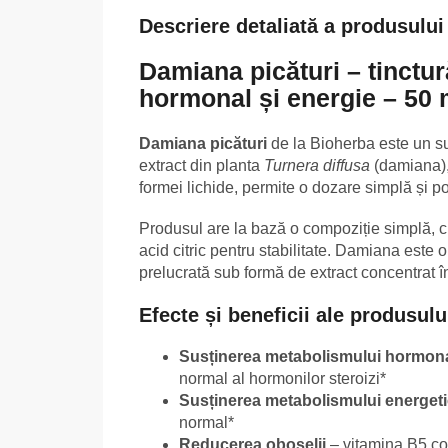
Descriere detaliată a produsului
Damiana picături – tinctur
hormonal și energie – 50 
Damiana picături
de la Bioherba este un su
extract din planta
Turnera diffusa
(damiana), 
formei lichide, permite o dozare simplă și poat
Produsul are la bază o compoziție simplă, c
acid citric pentru stabilitate. Damiana este o
prelucrată sub formă de extract concentrat în
Efecte și beneficii ale produsulu
Susținerea metabolismului hormon
normal al hormonilor steroizi*
Susținerea metabolismului energet
normal*
Reducerea oboselii
– vitamina B5 con