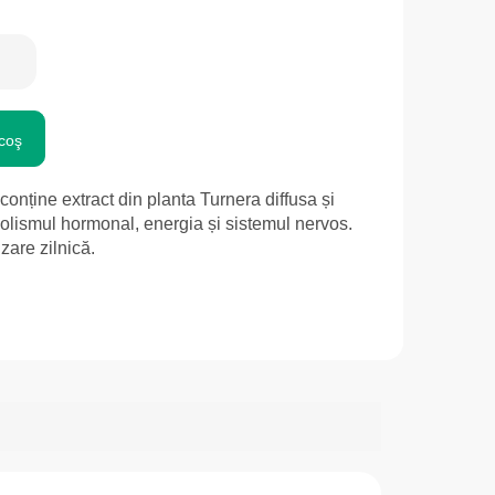
coş
onține extract din planta Turnera diffusa și
olismul hormonal, energia și sistemul nervos.
izare zilnică.