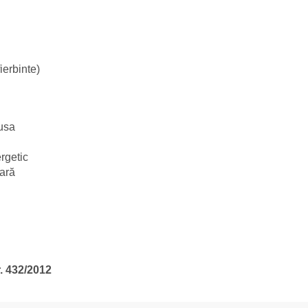
ierbinte)
fusa
rgetic
oară
. 432/2012