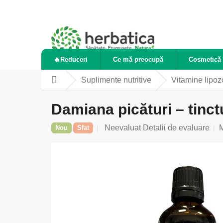
Treci
la
conținut
🔥Reduceri
Ce mă preocupă
Cosmetică 
Suplimente nutritive
Vitamine lipo
Acasă
Damiana picături – tinct
Evaluarea
Neevaluat
Detalii de evaluare
Nou
Sfat
medie
a
produsului
este
0,0
din
5
stele.