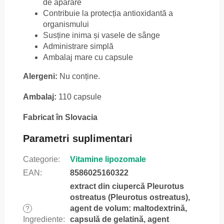
de apărare
Contribuie la protecția antioxidantă a
organismului
Susține inima și vasele de sânge
Administrare simplă
Ambalaj mare cu capsule
Alergeni:
Nu conține.
Ambalaj:
110 capsule
Fabricat în Slovacia
Parametri suplimentari
Categorie
:
Vitamine lipozomale
EAN
:
8586025160322
extract din ciupercă Pleurotus
ostreatus (Pleurotus ostreatus),
agent de volum: maltodextrină,
?
Ingrediente
:
capsulă de gelatină, agent