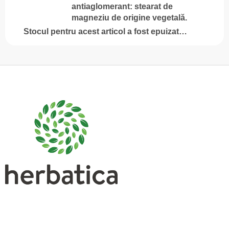
antiaglomerant: stearat de
magneziu de origine vegetală.
Stocul pentru acest articol a fost epuizat…
S
u
b
s
o
l