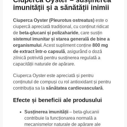
imunității și a sănătății inimii
Ciuperca Oyster (Pleurotus ostreatus)
este o
ciupercă apreciată tradițional, cu conținut ridicat
de
beta-glucani și polizaharide
, care susțin
sistemul imunitar și starea generală de bine a
organismului
. Acest supliment conține
800 mg
de extract într-o capsulă
, asigurând o doză
zilnică potrivită pentru susținerea regulată a
capacității naturale de apărare.
Ciuperca Oyster este apreciată și pentru
conținutul de compuși cu rol antioxidant și pentru
contribuția sa la
sănătatea cardiovasculară
.
Efecte și beneficii ale produsului
Susținerea imunității
– beta-glucanii
contribuie la funcționarea normală a
mecanismelor naturale de apărare ale