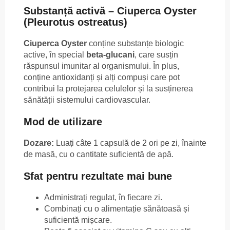
Substanță activă – Ciuperca Oyster
(Pleurotus ostreatus)
Ciuperca Oyster
conține substanțe biologic
active, în special
beta-glucani
, care susțin
răspunsul imunitar al organismului. În plus,
conține antioxidanți și alți compuși care pot
contribui la protejarea celulelor și la susținerea
sănătății sistemului cardiovascular.
Mod de utilizare
Dozare:
Luați câte 1 capsulă de 2 ori pe zi, înainte
de masă, cu o cantitate suficientă de apă.
Sfat pentru rezultate mai bune
Administrați regulat, în fiecare zi.
Combinați cu o alimentație sănătoasă și
suficientă mișcare.