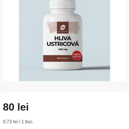
este
0,0
din
5
stele.
80 lei
Evaluare
0,73 lei / 1 buc.
preţ: