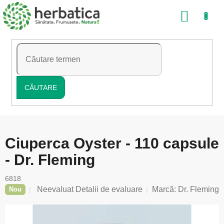
Treci
COŞ
la
conținut
DE
CUMP
CĂUTARE
Ciuperca Oyster - 110 capsule
- Dr. Fleming
6818
Evaluarea
Neevaluat
Detalii de evaluare
Marcă:
Dr. Fleming
Nou
medie
a
produsului