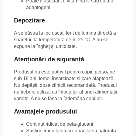
Poate fi asociat cu vitamina C sau cu alți
adaptogeni.
Depozitare
A se păstra la loc uscat, ferit de lumina directă a
soarelui, la temperatura de 6–25 °C. A nu se
expune la îngheț și umiditate.
Atenționări de siguranță
Produsul nu este potrivit pentru copii, persoane
sub 18 ani, femei însărcinate și care alăptează.
Nu depășiți doza zilnică recomandată. Produsul
nu trebuie utilizat ca înlocuitor al unei alimentații
variate. A nu se lăsa la îndemâna copiilor.
Avantajele produsului
Conținut ridicat de beta-glucani
Susține imunitatea și capacitatea naturală