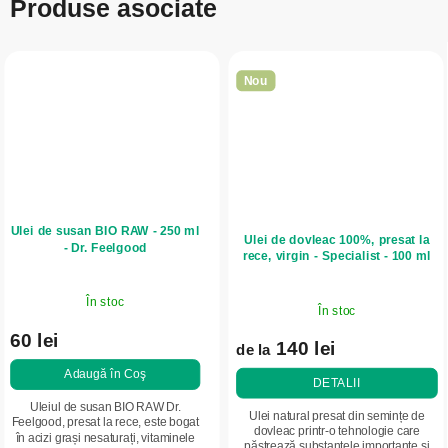
Produse asociate
Nou
Ulei de susan BIO RAW - 250 ml
Ulei de dovleac 100%, presat la
- Dr. Feelgood
rece, virgin - Specialist - 100 ml
În stoc
În stoc
60 lei
140 lei
de la
Adaugă în Coş
DETALII
Uleiul de susan BIO RAW Dr.
Ulei natural presat din semințe de
Feelgood, presat la rece, este bogat
dovleac printr-o tehnologie care
în acizi grași nesaturați, vitaminele
păstrează substanțele importante și