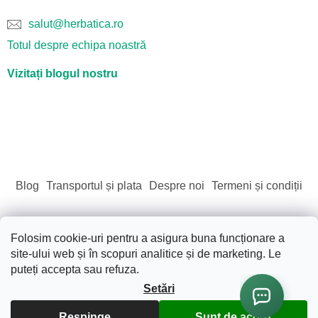
salut@herbatica.ro
Totul despre echipa noastră
Vizitați blogul nostru
Blog
Transportul și plata
Despre noi
Termeni și condiții
Folosim cookie-uri pentru a asigura buna funcționare a
site-ului web și în scopuri analitice și de marketing. Le
Creat de Shoptet
puteți accepta sau refuza.
Setări
Drepturi de autor 2026
Sãnãtate. Frumusete. Natura.
.
Toate drepturile rezervate.
Editați setările cookie-urilor
Respinge
Sunt de acord