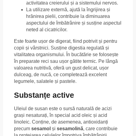
activitatea creierului și a sistemului nervos.
La utilizare externă, ajută la îngrijirea și
hrănirea pielii, contribuie la diminuarea
aspectului de îmbătrânire și susține aspectul
neted al cicatricilor.
Este foarte ușor de digerat, fiind potrivit și pentru
copii și vârstnici. Susține digestia regulată și
vitalitatea organismului. În bucătărie se folosește
în preparate reci sau ușor gătite termic. Pe lângă
valoarea nutritivă, oferă un gust delicat, ușor
dulceag, de nucă, ce completează excelent
legumele, salatele și pastele.
Substanțe active
Uleiul de susan este o sursă naturală de acizi
grași nesaturați, în special acid oleic și acid
linoleic. Conține, de asemenea, antioxidanți
precum
sesamol
și
sesamolină
, care contribuie
la protejarea celulelor împotriva îmbătrânirii