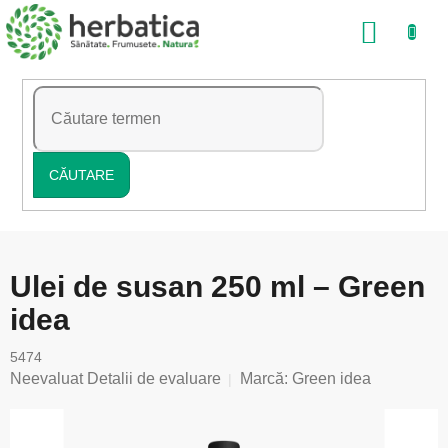
Treci
COŞ
la
conținut
DE
CUMP
CĂUTARE
Ulei de susan 250 ml – Green
idea
5474
Evaluarea
Neevaluat
Detalii de evaluare
Marcă:
Green idea
medie
a
produsului