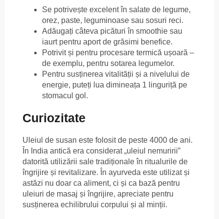
Se potrivește excelent în salate de legume,
orez, paste, leguminoase sau sosuri reci.
Adăugați câteva picături în smoothie sau
iaurt pentru aport de grăsimi benefice.
Potrivit și pentru procesare termică ușoară –
de exemplu, pentru sotarea legumelor.
Pentru susținerea vitalității și a nivelului de
energie, puteți lua dimineața 1 linguriță pe
stomacul gol.
Curiozitate
Uleiul de susan este folosit de peste 4000 de ani.
În India antică era considerat „uleiul nemuririi”
datorită utilizării sale tradiționale în ritualurile de
îngrijire și revitalizare. În ayurveda este utilizat și
astăzi nu doar ca aliment, ci și ca bază pentru
uleiuri de masaj și îngrijire, apreciate pentru
susținerea echilibrului corpului și al minții.