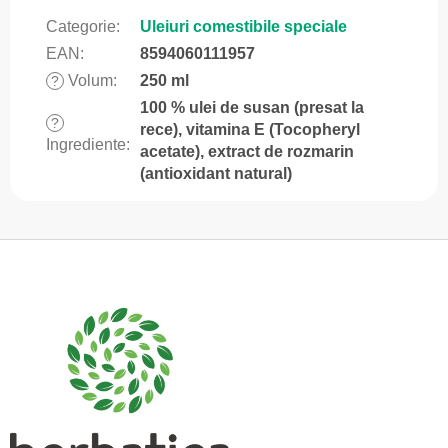
Categorie
:
Uleiuri comestibile speciale
EAN
:
8594060111957
Volum
:
250 ml
?
100 % ulei de susan (presat la
?
rece), vitamina E (Tocopheryl
Ingrediente
:
acetate), extract de rozmarin
(antioxidant natural)
S
u
b
s
o
l