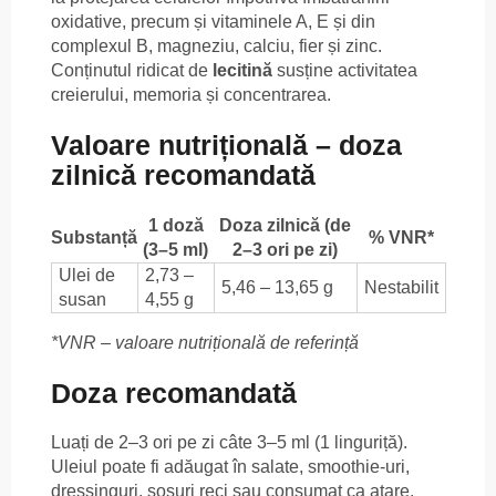
oxidative, precum și vitaminele A, E și din
complexul B, magneziu, calciu, fier și zinc.
Conținutul ridicat de
lecitină
susține activitatea
creierului, memoria și concentrarea.
Valoare nutrițională – doza
zilnică recomandată
1 doză
Doza zilnică (de
Substanță
% VNR*
(3–5 ml)
2–3 ori pe zi)
Ulei de
2,73 –
5,46 – 13,65 g
Nestabilit
susan
4,55 g
*VNR – valoare nutrițională de referință
Doza recomandată
Luați de 2–3 ori pe zi câte 3–5 ml (1 linguriță).
Uleiul poate fi adăugat în salate, smoothie-uri,
dressinguri, sosuri reci sau consumat ca atare.