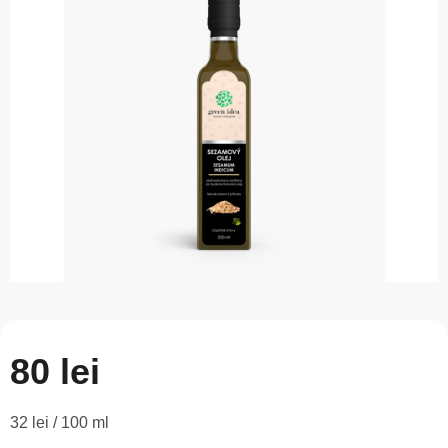
este
0,0
din
5
stele.
80 lei
Evaluare
32 lei / 100 ml
preţ: