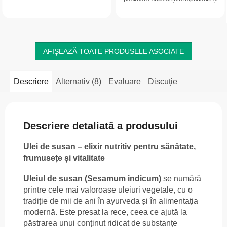
A, B, C, E și minerale precum calciu,
valoroase.Conține vitaminele E, A, C,
magneziu, fier și zinc. Susține...
P, PP, B1, B2 și numeroase...
AFIŞEAZĂ TOATE PRODUSELE ASOCIATE
Descriere
Alternativ (8)
Evaluare
Discuţie
Descriere detaliată a produsului
Ulei de susan – elixir nutritiv pentru sănătate,
frumusețe și vitalitate
Uleiul de susan (Sesamum indicum)
se numără
printre cele mai valoroase uleiuri vegetale, cu o
tradiție de mii de ani în ayurveda și în alimentația
modernă. Este presat la rece, ceea ce ajută la
păstrarea unui conținut ridicat de substanțe