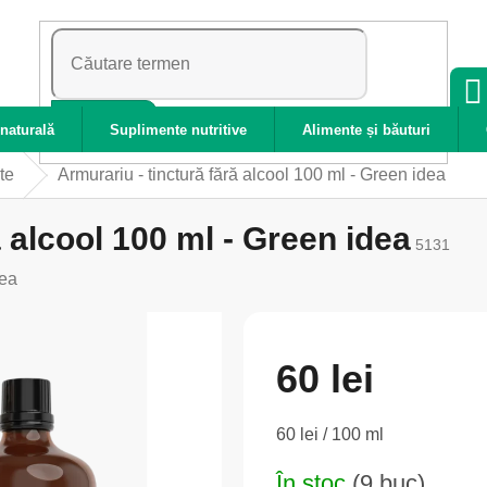
CĂUTARE
naturală
Suplimente nutritive
Alimente și băuturi
te
Armurariu - tinctură fără alcool 100 ml - Green idea
ă alcool 100 ml - Green idea
5131
ea
60 lei
Evaluare
60 lei / 100 ml
preţ:
În stoc
(9 buc)