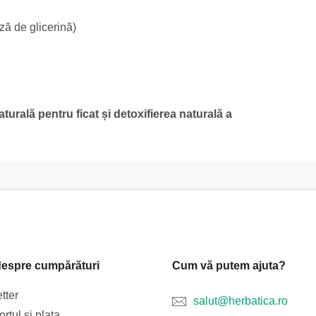
ază de glicerină)
turală pentru ficat și detoxifierea naturală a
despre cumpărături
Cum vă putem ajuta?
tter
salut@herbatica.ro
rtul și plata