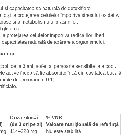
i și capacitatea sa naturală de detoxifiere.
ic și la protejarea celulelor împotriva stresului oxidativ.
toase și a metabolismului grăsimilor.
 glicemiei.
a protejarea celulelor împotriva radicalilor liberi.
și capacitatea naturală de apărare a organismului.
murariu:
copii de la 3 ani, șoferi și persoane sensibile la alcool.
e active încep să fie absorbite încă din cavitatea bucală.
emințe de armurariu (10:1).
ificiale.
Doza zilnică
% VNR
l)
(de 3 ori pe zi)
Valoare nutrițională de referință
 mg
114–228 mg
Nu este stabilită