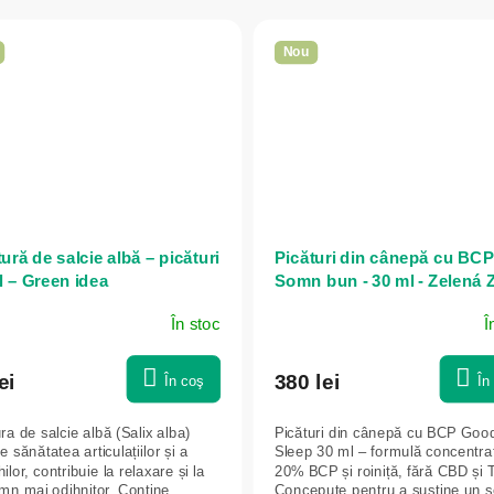
Nou
ură de salcie albă – picături
Picături din cânepă cu BC
l – Green idea
Somn bun - 30 ml - Zelená
În stoc
Î
ei
380 lei
În coş
În
ra de salcie albă (Salix alba)
Picături din cânepă cu BCP Goo
e sănătatea articulațiilor și a
Sleep 30 ml – formulă concentra
lor, contribuie la relaxare și la
20% BCP și roiniță, fără CBD și
mn mai odihnitor. Conține
Concepute pentru a susține un 