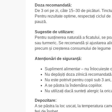
Doza recomandată:
De 3 ori pe zi, câte 15–30 de picături. Tinct
Pentru rezultate optime, respectați ciclul d
pauză.
Sugestie de utilizare:
Pentru susținerea naturală a ficatului, se 
sau turmeric. Se recomandă și ajustarea alim
precum și creșterea consumului de legume 
Atenționări de siguranță:
Supliment alimentar – nu înlocuiește o 
Nu depășiți doza zilnică recomandată
Nu este potrivit pentru copii sub 3 ani
A se păstra la îndemâna copiilor.
Nu utilizați dacă sunteți alergic la ori
Depozitare:
A se păstra la loc uscat, la temperatura cam
feri de îngheț.