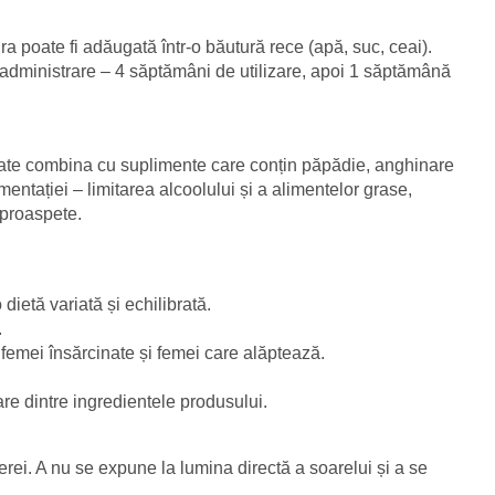
ura poate fi adăugată într-o băutură rece (apă, suc, ceai).
e administrare – 4 săptămâni de utilizare, apoi 1 săptămână
poate combina cu suplimente care conțin păpădie, anghinare
entației – limitarea alcoolului și a alimentelor grase,
proaspete.
dietă variată și echilibrată.
.
, femei însărcinate și femei care alăptează.
care dintre ingredientele produsului.
erei. A nu se expune la lumina directă a soarelui și a se