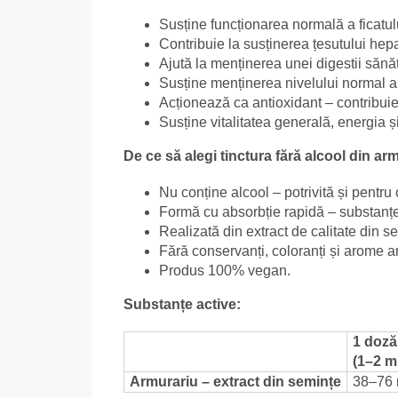
Susține funcționarea normală a ficatulu
Contribuie la susținerea țesutului hepat
Ajută la menținerea unei digestii sănă
Susține menținerea nivelului normal al
Acționează ca antioxidant – contribuie l
Susține vitalitatea generală, energia 
De ce să alegi tinctura fără alcool din ar
Nu conține alcool – potrivită și pentru 
Formă cu absorbție rapidă – substanțel
Realizată din extract de calitate din s
Fără conservanți, coloranți și arome art
Produs 100% vegan.
Substanțe active:
1 doză
(1–2 m
Armurariu – extract din semințe
38–76