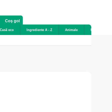
COŞ
Coş gol
DE
Casă eco
Ingrediente A - Z
Animale
Noutăți
CUMPĂRĂTURI