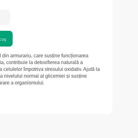
coş
l din armurariu, care susține funcționarea
ia, contribuie la detoxifierea naturală a
 celulelor împotriva stresului oxidativ. Ajută la
 a nivelului normal al glicemiei și susține
ărare a organismului.