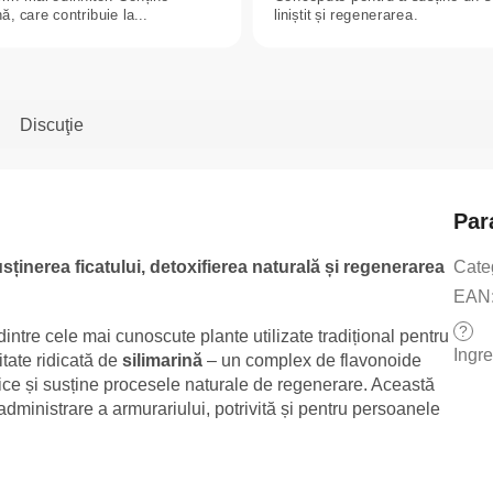
nă, care contribuie la...
liniștit și regenerarea.
Discuţie
Par
sținerea ficatului, detoxifierea naturală și regenerarea
Cate
EAN
?
intre cele mai cunoscute plante utilizate tradițional pentru
Ingr
itate ridicată de
silimarină
– un complex de flavonoide
tice și susține procesele naturale de regenerare. Această
administrare a armurariului, potrivită și pentru persoanele