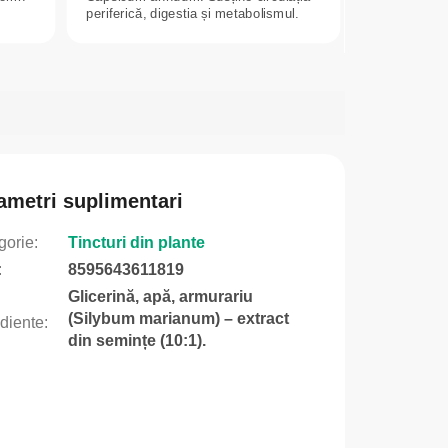
periferică, digestia și metabolismul.
Doza...
ametri suplimentari
gorie
:
Tincturi din plante
:
8595643611819
Glicerină, apă, armurariu
(Silybum marianum) – extract
ediente
:
din semințe (10:1).