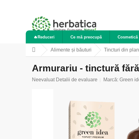
Treci
la
conținut
🔥Reduceri
Ce mă preocupă
Cosmetică 
Alimente și băuturi
Tincturi din plan
Acasă
Armurariu - tinctură făr
Evaluarea
Neevaluat
Detalii de evaluare
Marcă:
Green id
medie
a
produsului
este
0,0
din
5
stele.