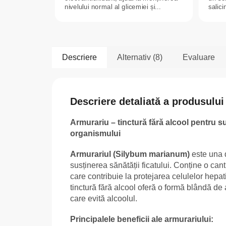
nivelului normal al glicemiei și...
salici
Descriere
Alternativ (8)
Evaluare
Descriere detaliată a produsului
Armurariu – tinctură fără alcool pentru su
organismului
Armurariul (Silybum marianum)
este una d
susținerea sănătății ficatului. Conține o cant
care contribuie la protejarea celulelor hepa
tinctură fără alcool oferă o formă blândă de 
care evită alcoolul.
Principalele beneficii ale armurariului: