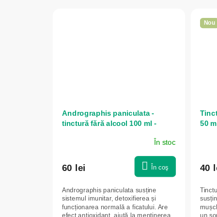
Nou
Andrographis paniculata -
Tinct
tinctură fără alcool 100 ml -
50 m
Green idea
În stoc
60 lei
40 l
În coş
Andrographis paniculata susține
Tinctu
sistemul imunitar, detoxifierea și
susțin
funcționarea normală a ficatului. Are
mușchi
efect antioxidant, ajută la menținerea
un so