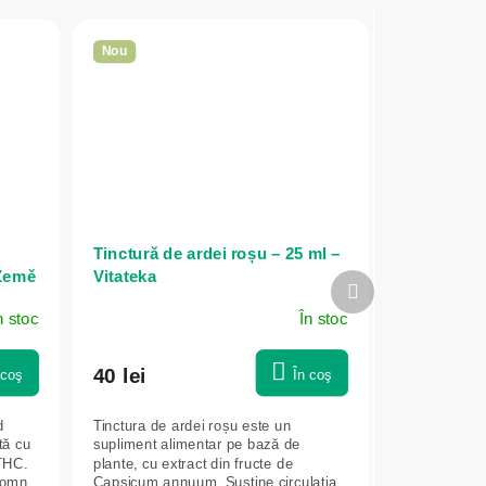
Nou
P
Tinctură de ardei roșu – 25 ml –
 Země
Vitateka
Produsul
următor
n stoc
În stoc
40 lei
 coş
În coş
d
Tinctura de ardei roșu este un
tă cu
supliment alimentar pe bază de
 THC.
plante, cu extract din fructe de
somn
Capsicum annuum. Susține circulația