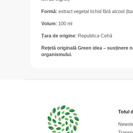
Formă:
extract vegetal lichid fără alcool (b
Volum:
100 ml
Țara de origine:
Republica Cehă
Rețetă originală Green idea – susținere na
organismului.
S
u
b
s
Totul 
o
l
Newsle
Transpo