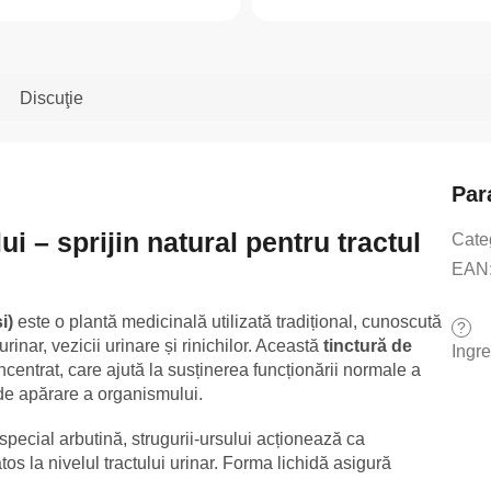
Discuţie
Par
ui – sprijin natural pentru tractul
Cate
EAN
i)
este o plantă medicinală utilizată tradițional, cunoscută
?
rinar, vezicii urinare și rinichilor. Această
tinctură de
Ingr
centrat, care ajută la susținerea funcționării normale a
 de apărare a organismului.
 special arbutină, strugurii-ursului acționează ca
os la nivelul tractului urinar. Forma lichidă asigură