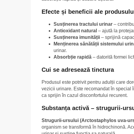
Efecte și beneficii ale produsulu
Susținerea tractului urinar
– contribu
Antioxidant natural
– ajută la proteja
Susținerea imunității
– sprijină capac
Menținerea sănătății sistemului urin
urinar.
Absorbție rapidă
– datorită formei li
Cui se adresează tinctura
Produsul este potrivit pentru adulții care dor
vezicii urinare. Este recomandat în special î
ca sprijin în cazul disconfortului recurent.
Substanța activă – strugurii-urs
Strugurii-ursului (Arctostaphylos uva-urs
organism se transformă în hidrochinonă. Ace
urinar și susține funcția sa naturală.