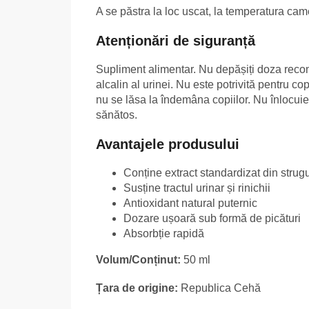
A se păstra la loc uscat, la temperatura came
Atenționări de siguranță
Supliment alimentar. Nu depășiți doza recom
alcalin al urinei. Nu este potrivită pentru co
nu se lăsa la îndemâna copiilor. Nu înlocuieșt
sănătos.
Avantajele produsului
Conține extract standardizat din strugu
Susține tractul urinar și rinichii
Antioxidant natural puternic
Dozare ușoară sub formă de picături
Absorbție rapidă
Volum/Conținut:
50 ml
Țara de origine:
Republica Cehă