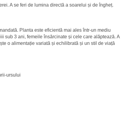
rei. A se feri de lumina directă a soarelui și de îngheț.
andată. Planta este eficientă mai ales într-un mediu
piii sub 3 ani, femeile însărcinate și cele care alăptează. A
e o alimentație variată și echilibrată și un stil de viață
rii-ursului