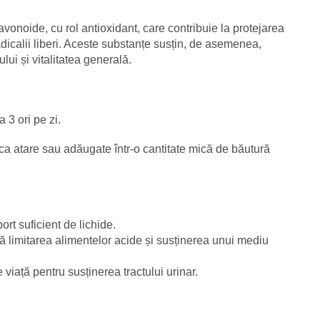
flavonoide, cu rol antioxidant, care contribuie la protejarea
adicalii liberi. Aceste substanțe susțin, de asemenea,
ui și vitalitatea generală.
 3 ori pe zi.
e ca atare sau adăugate într-o cantitate mică de băutură
ort suficient de lichide.
 limitarea alimentelor acide și susținerea unui mediu
 viață pentru susținerea tractului urinar.