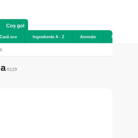
COŞ
Coş gol
DE
Casă eco
Ingrediente A - Z
Animale
Noutăți
CUMPĂRĂTURI
a
ea
6129