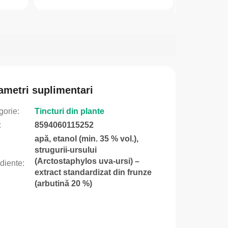
ametri suplimentari
gorie
:
Tincturi din plante
:
8594060115252
apă, etanol (min. 35 % vol.),
strugurii-ursului
(Arctostaphylos uva-ursi) –
ediente
:
extract standardizat din frunze
(arbutină 20 %)