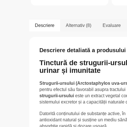
Descriere
Alternativ (8)
Evaluare
Descriere detaliată a produsului
Tinctură de strugurii-ursul
urinar și imunitate
Strugurii-ursului (Arctostaphylos uva-urs
pentru efectul său favorabil asupra tractului u
strugurii-ursului
este un extract vegetal con
sistemului excretor și a capacității naturale
Datorită conținutului de substanțe active, în
antioxidant natural și susține un mediu sănăt
absorbție rapidă și dozare ușoară.