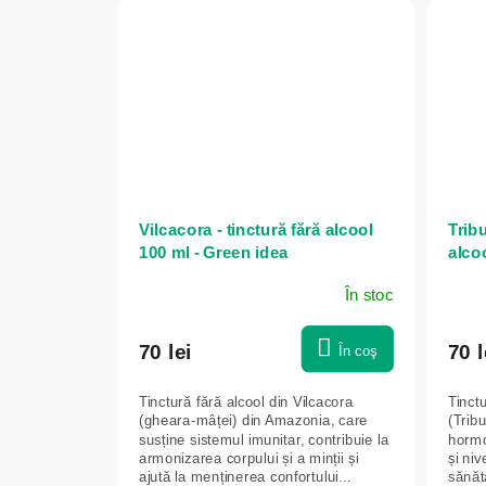
Vilcacora - tinctură fără alcool
Tribu
100 ml - Green idea
alco
În stoc
70 lei
70 l
În coş
Tinctură fără alcool din Vilcacora
Tinctu
(gheara-mâței) din Amazonia, care
(Tribu
susține sistemul imunitar, contribuie la
hormo
armonizarea corpului și a minții și
și niv
ajută la menținerea confortului...
sănăta