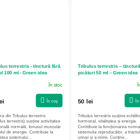
lus terrestris - tinctură fără
Tribulus terrestris – tinctur
ol 100 ml - Green idea
picături 50 ml – Green idea
În stoc
Î
ei
50 lei
În coş
În
ra din Tribulus terrestris
Tribulus terrestris susține echilib
lus terrestris) susține activitatea
hormonal, vitalitatea și energia.
nală normală, tonusul muscular
Contribuie la funcționarea norma
elul de energie. Contribuie la
sistemului reproducător, a tractul
tea sistemului...
urinar și a inimii. Conține...