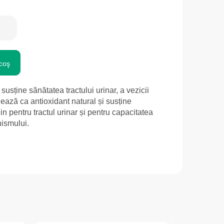
coş
 susține sănătatea tractului urinar, a vezicii
onează ca antioxidant natural și susține
jin pentru tractul urinar și pentru capacitatea
nismului.