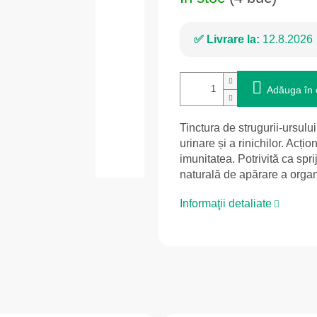
Livrare la:
12.8.2026
Adăuga în 
Tinctura de strugurii-ursului
urinare și a rinichilor. Acți
imunitatea. Potrivită ca spri
naturală de apărare a orga
Informaţii detaliate