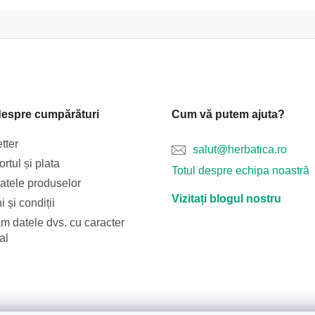
despre cumpărături
Cum vă putem ajuta?
tter
salut@herbatica.ro
rtul și plata
Totul despre echipa noastră
catele produselor
Vizitați blogul nostru
 și condiții
m datele dvs. cu caracter
al