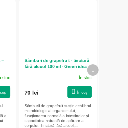
ă –
Sâmburi de grapefruit - tinctură
fără alcool 100 ml - Green idea
Produsul
următor
n stoc
În stoc
70 lei
 coş
În coş
rul
Sâmburii de grapefruit susțin echilibrul
microbiologic al organismului,
lă a
funcționarea normală a intestinelor și
ui
capacitatea naturală de apărare a
corpului. Tinctură fără alcool,...