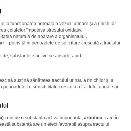
i
ie la funcționarea normală a vezicii urinare și a rinichilor.
rea celulelor împotriva stresului oxidativ.
itatea naturală de apărare a organismului.
ar
– potrivită în perioadele de solicitare crescută a tractului
chide, substanțele active se absorb rapid.
esc să susțină sănătatea tractului urinar, a rinichilor și a
n perioadele cu sensibilitate crescută a tractului urinar sau
ului
i)
conține o substanță activă importantă,
arbutina
, care în
astă substanță are un efect favorabil asupra tractului