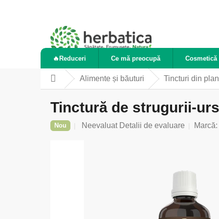
Treci
la
conținut
🔥Reduceri
Ce mă preocupă
Cosmetică 
Alimente și băuturi
Tincturi din plan
Acasă
Tinctură de strugurii-urs
Evaluarea
Neevaluat
Detalii de evaluare
Marcă
Nou
medie
a
produsului
este
0,0
din
5
stele.