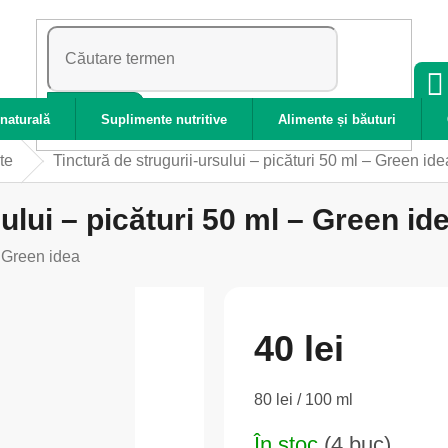
CĂUTARE
naturală
Suplimente nutritive
Alimente și băuturi
te
Tinctură de strugurii-ursului – picături 50 ml – Green ide
ului – picături 50 ml – Green id
:
Green idea
40 lei
Evaluare
80 lei / 100 ml
preţ:
În stoc
(4 buc)