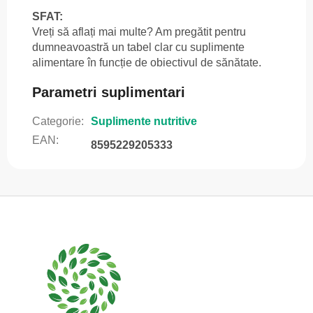
SFAT:
Vreți să aflați mai multe? Am pregătit pentru
dumneavoastră un tabel clar cu suplimente
alimentare în funcție de obiectivul de sănătate.
Parametri suplimentari
Categorie
:
Suplimente nutritive
EAN
:
8595229205333
S
u
b
s
o
l