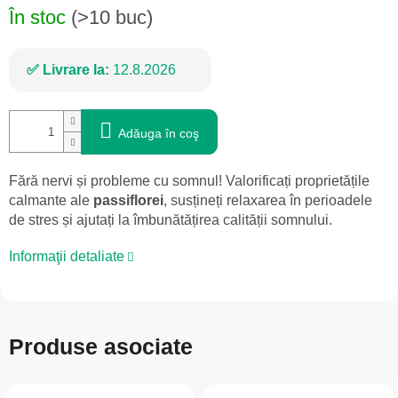
În stoc
(>10 buc)
Livrare la:
12.8.2026
Adăuga în coş
Fără nervi și probleme cu somnul! Valorificați proprietățile
calmante ale
passiflorei
, susțineți relaxarea în perioadele
de stres și ajutați la îmbunătățirea calității somnului.
Informaţii detaliate
Produse asociate