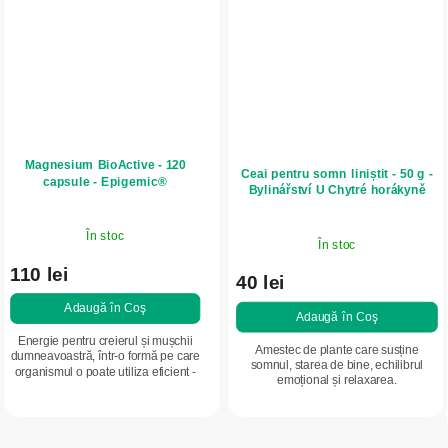
Magnesium BioActive - 120
Ceai pentru somn liniștit - 50 g -
capsule - Epigemic®
Bylinářství U Chytré horákyně
În stoc
În stoc
110 lei
40 lei
Adaugă în Coş
Adaugă în Coş
Energie pentru creierul și mușchii
Amestec de plante care susține
dumneavoastră, într-o formă pe care
somnul, starea de bine, echilibrul
organismul o poate utiliza eficient -
emoțional și relaxarea.
magneziu premium sub formă de
bisglicinat, cu absorbție foarte bună.