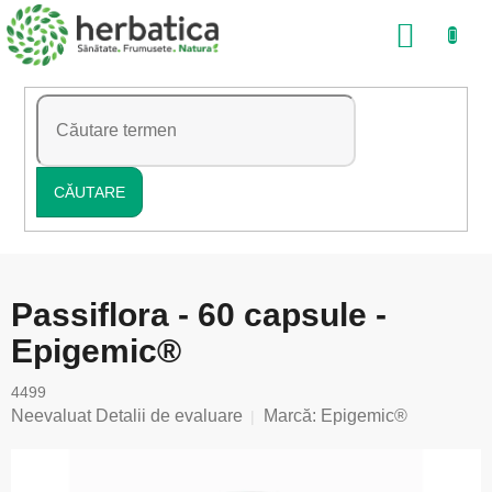
Treci
COŞ
la
conținut
DE
CUMP
CĂUTARE
Passiflora - 60 capsule -
Epigemic®
4499
Evaluarea
Neevaluat
Detalii de evaluare
Marcă:
Epigemic®
medie
a
produsului