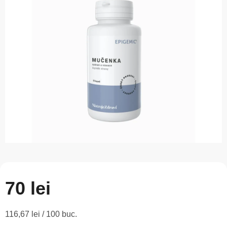
este
0,0
din
5
stele.
70 lei
Evaluare
116,67 lei / 100 buc.
preţ: