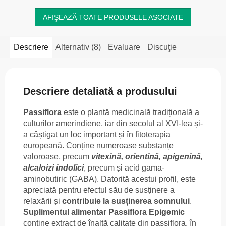
AFIŞEAZĂ TOATE PRODUSELE ASOCIATE
Descriere
Alternativ (8)
Evaluare
Discuţie
Descriere detaliată a produsului
Passiflora
este o plantă medicinală tradițională a
culturilor amerindiene, iar din secolul al XVI-lea și-
a câștigat un loc important și în fitoterapia
europeană. Conține numeroase substanțe
valoroase, precum
vitexină, orientină, apigenină,
alcaloizi indolici
, precum și acid gama-
aminobutiric (GABA). Datorită acestui profil, este
apreciată pentru efectul său de susținere a
relaxării și
contribuie la susținerea somnului
.
Suplimentul alimentar Passiflora Epigemic
conține extract de înaltă calitate din passiflora, în