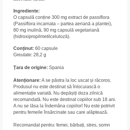
Ingrediente:
O capsulă conține 300 mg extract de passiflora
(Passiflora incarnata – partea aeriană a plantei),
80 mg inulină, 90 mg capsulă vegetariană
(hidroxipropilmetilceluloză).
Conținut:
60 capsule
Greutate: 28,2 g
Țara de origine:
Spania
Atenționare:
A se păstra la loc uscat și răcoros.
Produsul nu este destinat să înlocuiască o
alimentație variată. Nu depășiți doza zilnică
recomandată. Nu este destinat copiilor sub 18 ani.
A nu se lăsa la îndemâna copiilor! Nu este potrivit
pentru femeile însărcinate sau care alăptează.
Recomandat pentru: femei, bărbați, stres, somn