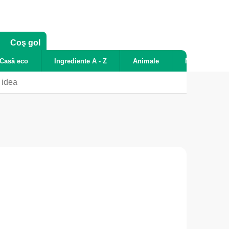
COŞ
Coş gol
DE
Casă eco
Ingrediente A - Z
Animale
Noutăți
CUMPĂRĂTURI
 idea