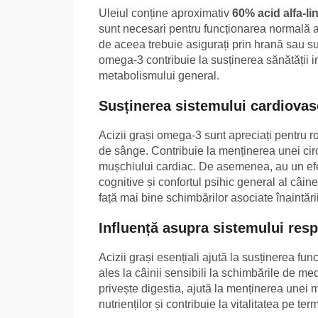
Uleiul conține aproximativ
60% acid alfa-li
sunt necesari pentru funcționarea normală a
de aceea trebuie asigurați prin hrană sau sup
omega-3 contribuie la susținerea sănătății ini
metabolismului general.
Susținerea sistemului cardiovas
Acizii grași omega-3 sunt apreciați pentru rol
de sânge. Contribuie la menținerea unei circ
mușchiului cardiac. De asemenea, au un efec
cognitive și confortul psihic general al câinelu
față mai bine schimbărilor asociate înaintării
Influență asupra sistemului respi
Acizii grași esențiali ajută la susținerea fun
ales la câinii sensibili la schimbările de me
privește digestia, ajută la menținerea unei m
nutrienților și contribuie la vitalitatea pe te