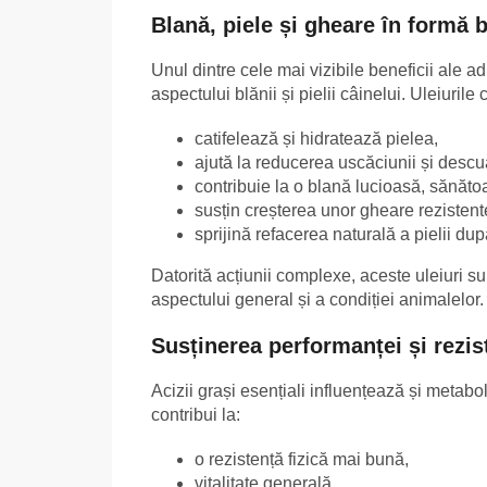
Blană, piele și gheare în formă 
Unul dintre cele mai vizibile beneficii ale a
aspectului blănii și pielii câinelui. Uleiurile
catifelează și hidratează pielea,
ajută la reducerea uscăciunii și descua
contribuie la o blană lucioasă, sănăto
susțin creșterea unor gheare rezistent
sprijină refacerea naturală a pielii după 
Datorită acțiunii complexe, aceste uleiuri sun
aspectului general și a condiției animalelor.
Susținerea performanței și rezis
Acizii grași esențiali influențează și metabo
contribui la:
o rezistență fizică mai bună,
vitalitate generală,