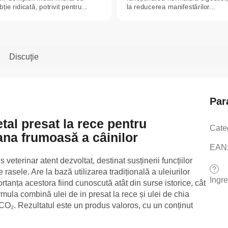
ție ridicată, potrivit pentru...
la reducerea manifestărilor...
Discuţie
Par
al presat la rece pentru
Cate
lana frumoasă a câinilor
EAN
veterinar atent dezvoltat, destinat susținerii funcțiilor
?
e rasele. Are la bază utilizarea tradițională a uleiurilor
Ingr
ortanța acestora fiind cunoscută atât din surse istorice, cât
rmula combină ulei de in presat la rece și ulei de chia
 CO₂. Rezultatul este un produs valoros, cu un conținut