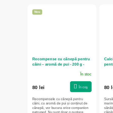
Nou
Recompense cu cânepă pentru
Calc
câini – aromă de pui - 200 g -
pent
Zelená Země
Gree
În stoc
80 lei
80 l
În coş
Recompensele cu cânepă pentru
Sursă
câini, cu aromă de pui și conținut de
marin
cânepă, vor bucura orice companion
sănătă
patruped. Nu sunt doar o gustare
câini