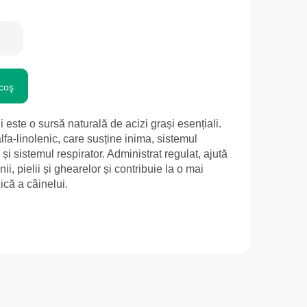
coş
este o sursă naturală de acizi grași esențiali.
fa-linolenic, care susține inima, sistemul
și sistemul respirator. Administrat regulat, ajută
nii, pielii și ghearelor și contribuie la o mai
zică a câinelui.