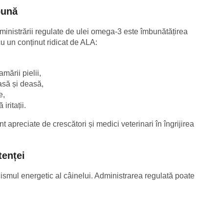
bună
dministrării regulate de ulei omega-3 este îmbunătățirea
 cu un conținut ridicat de ALA:
mării pielii,
asă și deasă,
e,
iritații.
t apreciate de crescători și medici veterinari în îngrijirea
tenței
lismul energetic al câinelui. Administrarea regulată poate