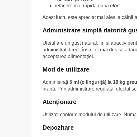
refacere mai rapidă după efort.
Acest lucru este apreciat mai ales la câinii ac
Administrare simplă datorită gus
Uleiul are un gust natural, fin și atractiv pe
administrat direct, însă cel mai des se ada
acceptarea alimentației.
Mod de utilizare
Administrați
5 ml (o linguriță) la 10 kg gre
hrană. Prin administrare regulată, efectul se 
Atenționare
Utilizați conform modului de utilizare. Numa
Depozitare