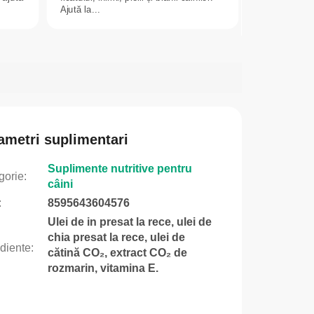
Ajută la...
ametri suplimentari
Suplimente nutritive pentru
gorie
:
câini
:
8595643604576
Ulei de in presat la rece, ulei de
chia presat la rece, ulei de
ediente
:
cătină CO₂, extract CO₂ de
rozmarin, vitamina E.