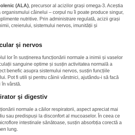
nolenic (ALA)
, precursor al acizilor grași omega-3. Aceștia
 organismului câinelui – corpul nu îi poate produce singur,
limente nutritive. Prin administrare regulată, acizii grași
mii, creierului, sistemului nervos, imunității și
cular și nervos
ul lor în susținerea funcționării normale a inimii și vaselor
ulații sanguine optime și susțin activitatea normală a
t benefic asupra sistemului nervos, susțin funcțiile
i. Pot fi utili și pentru câinii vârstnici, ajutându-i să facă
 în vârstă.
rator și digestiv
cționării normale a căilor respiratorii, aspect apreciat mai
diu sau predispuși la disconfort al mucoaselor. În ceea ce
icroflore intestinale sănătoase, susțin absorbția corectă a
rmen lung.