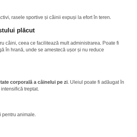
tivi, rasele sportive și câinii expuși la efort în teren.
tului plăcut
ntru câini, ceea ce facilitează mult administrarea. Poate fi
ugă în hrană, unde se amestecă ușor și nu reduce
utate corporală a câinelui pe zi
. Uleiul poate fi adăugat în
intensifică treptat.
i pentru animale.