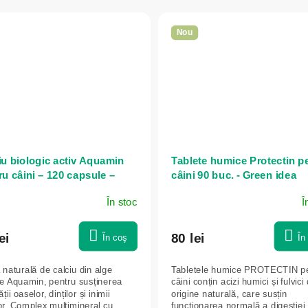
Nou
iu biologic activ Aquamin
Tablete humice Protectin p
ru câini – 120 capsule –
câini 90 buc. - Green idea
n idea
În stoc
Î
ei
80 lei
În coş
În
 naturală de calciu din alge
Tabletele humice PROTECTIN p
e Aquamin, pentru susținerea
câini conțin acizi humici și fulvici
ții oaselor, dinților și inimii
origine naturală, care susțin
lor. Complex multimineral cu
funcționarea normală a digestiei,