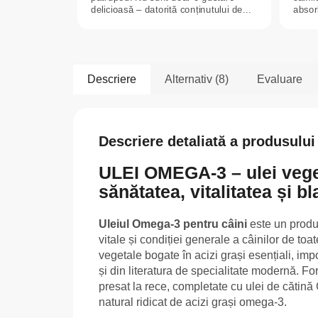
delicioasă – datorită conținutului de...
absorb
Descriere
Alternativ (8)
Evaluare
Descriere detaliată a produsului
ULEI OMEGA-3 – ulei veget
sănătatea, vitalitatea și b
Uleiul Omega-3 pentru câini
este un produs 
vitale și condiției generale a câinilor de toat
vegetale bogate în acizi grași esențiali, imp
și din literatura de specialitate modernă. Fo
presat la rece, completate cu ulei de cătină
natural ridicat de acizi grași omega-3.