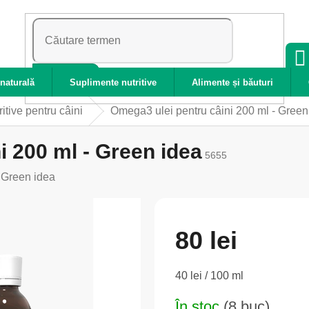
CĂUTARE
naturală
Suplimente nutritive
Alimente și băuturi
itive pentru câini
Omega3 ulei pentru câini 200 ml - Green
i 200 ml - Green idea
5655
:
Green idea
80 lei
Evaluare
40 lei / 100 ml
preţ:
În stoc
(8 buc)