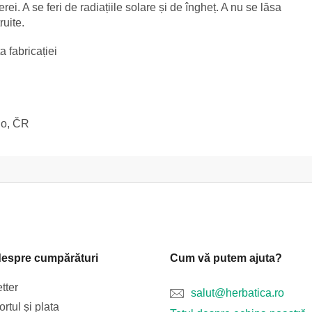
ei. A se feri de radiațiile solare și de îngheț. A nu se lăsa
ruite.
a fabricației
no, ČR
despre cumpărături
Cum vă putem ajuta?
tter
salut@herbatica.ro
rtul și plata