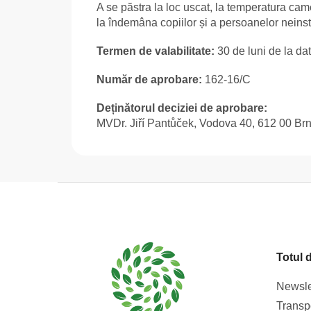
A se păstra la loc uscat, la temperatura camer
la îndemâna copiilor și a persoanelor neinst
Termen de valabilitate:
30 de luni de la dat
Număr de aprobare:
162-16/C
Deținătorul deciziei de aprobare:
MVDr. Jiří Pantůček, Vodova 40, 612 00 Br
S
u
b
s
Totul 
o
l
Newsle
Transpo