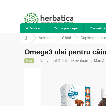
Treci
la
conținut
🔥Reduceri
Ce mă preocupă
Cosmetică 
Animale
Câini
Suplimente nutr
Acasă
Omega3 ulei pentru câin
Evaluarea
Neevaluat
Detalii de evaluare
Marcă
Nou
medie
a
produsului
este
0,0
din
5
stele.