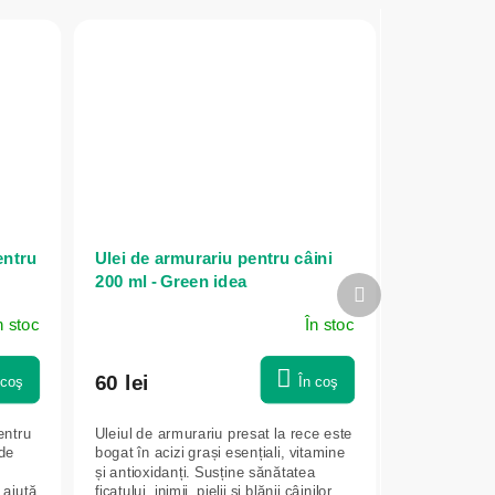
entru
Ulei de armurariu pentru câini
200 ml - Green idea
Produsul
următor
n stoc
În stoc
60 lei
 coş
În coş
entru
Uleiul de armurariu presat la rece este
 de
bogat în acizi grași esențiali, vitamine
și antioxidanți. Susține sănătatea
 ajută
ficatului, inimii, pielii și blănii câinilor.