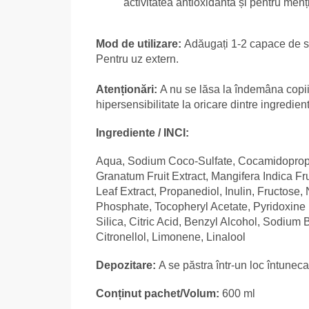
activitatea antioxidantă și pentru menți
Mod de utilizare:
Adăugați 1-2 capace de 
Pentru uz extern.
Atenționări:
A nu se lăsa la îndemâna copiil
hipersensibilitate la oricare dintre ingredien
Ingrediente / INCI:
Aqua, Sodium Coco-Sulfate, Cocamidopropy
Granatum Fruit Extract, Mangifera Indica Fru
Leaf Extract, Propanediol, Inulin, Fructos
Phosphate, Tocopheryl Acetate, Pyridoxine 
Silica, Citric Acid, Benzyl Alcohol, Sodiu
Citronellol, Limonene, Linalool
Depozitare:
A se păstra într-un loc întuneca
Conținut pachet/Volum:
600 ml