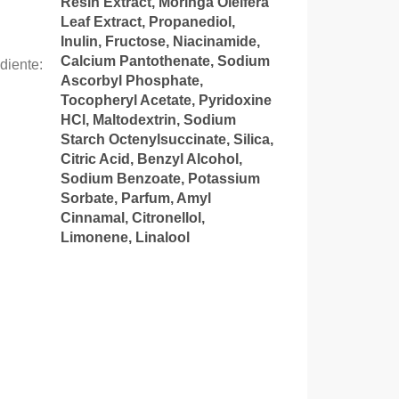
Resin Extract, Moringa Oleifera
Leaf Extract, Propanediol,
Inulin, Fructose, Niacinamide,
Calcium Pantothenate, Sodium
ediente
:
Ascorbyl Phosphate,
Tocopheryl Acetate, Pyridoxine
HCl, Maltodextrin, Sodium
Starch Octenylsuccinate, Silica,
Citric Acid, Benzyl Alcohol,
Sodium Benzoate, Potassium
Sorbate, Parfum, Amyl
Cinnamal, Citronellol,
Limonene, Linalool