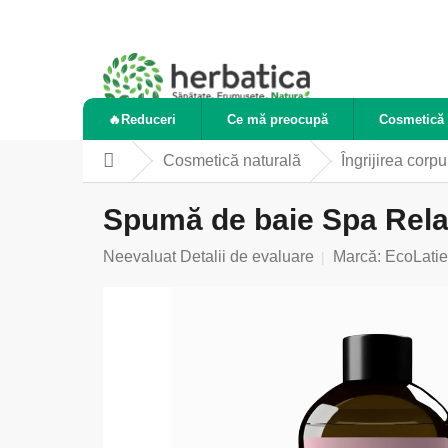
Treci
la
conținut
🔥Reduceri
Ce mă preocupă
Cosmetică 
Cosmetică naturală
Îngrijirea corpu
Acasă
Spumă de baie Spa Relax
Evaluarea
Neevaluat
Detalii de evaluare
Marcă:
EcoLatie
medie
a
produsului
este
0,0
din
5
stele.