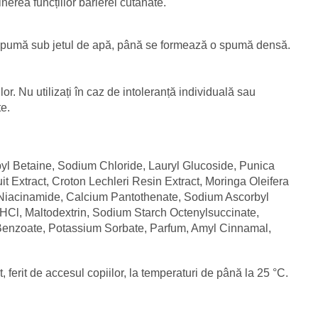
nerea funcțiilor barierei cutanate.
spumă sub jetul de apă, până se formează o spumă densă.
or. Nu utilizați în caz de intoleranță individuală sau
te.
l Betaine, Sodium Chloride, Lauryl Glucoside, Punica
it Extract, Croton Lechleri Resin Extract, Moringa Oleifera
e, Niacinamide, Calcium Pantothenate, Sodium Ascorbyl
HCl, Maltodextrin, Sodium Starch Octenylsuccinate,
m Benzoate, Potassium Sorbate, Parfum, Amyl Cinnamal,
t, ferit de accesul copiilor, la temperaturi de până la 25 °C.