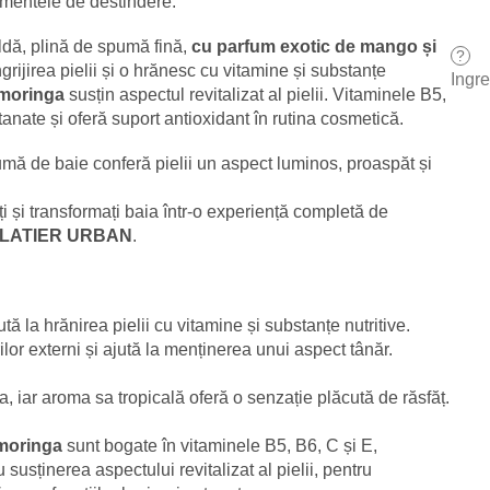
omentele de destindere.
ldă, plină de spumă fină,
cu parfum exotic de mango și
?
ngrijirea pielii și o hrănesc cu vitamine și substanțe
Ingr
 moringa
susțin aspectul revitalizat al pielii. Vitaminele B5,
utanate și oferă suport antioxidant în rutina cosmetică.
pumă de baie conferă pielii un aspect luminos, proaspăt și
ți și transformați baia într-o experiență completă de
OLATIER URBAN
.
ută la hrănirea pielii cu vitamine și substanțe nutritive.
rilor externi și ajută la menținerea unui aspect tânăr.
a, iar aroma sa tropicală oferă o senzație plăcută de răsfăț.
 moringa
sunt bogate în vitaminele B5, B6, C și E,
 susținerea aspectului revitalizat al pielii, pentru