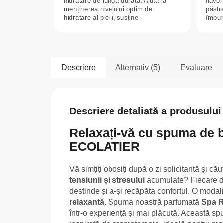
hidratare de lungă durată. Ajută la
flavon
menținerea nivelului optim de
păstre
hidratare al pielii, susține
îmbună
elasticitatea...
Descriere
Alternativ (5)
Evaluare
Descriere detaliată a produsului
Relaxați-vă cu spuma de 
ECOLATIER
Vă simțiți obosiți după o zi solicitantă și c
tensiunii și stresului
acumulate? Fiecare din
destinde și a-și recăpăta confortul. O modal
relaxantă
. Spuma noastră parfumată
Spa 
într-o experiență și mai plăcută. Această s