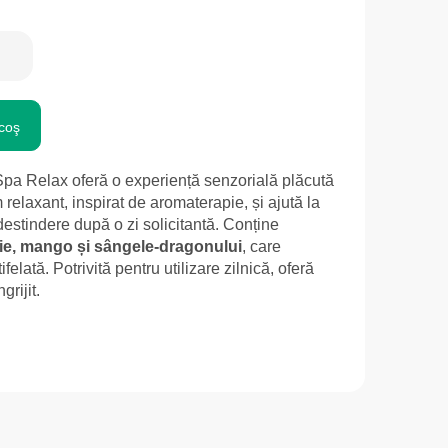
coş
a Relax oferă o experiență senzorială plăcută
 relaxant, inspirat de aromaterapie, și ajută la
estindere după o zi solicitantă. Conține
die, mango și sângele-dragonului
, care
ifelată. Potrivită pentru utilizare zilnică, oferă
grijit.