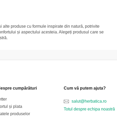
i alte produse cu formule inspirate din natură, potrivite
confortului și aspectului acesteia. Alegeți produsul care se
stră.
despre cumpărături
Cum vă putem ajuta?
tter
salut@herbatica.ro
rtul și plata
Totul despre echipa noastră
catele produselor