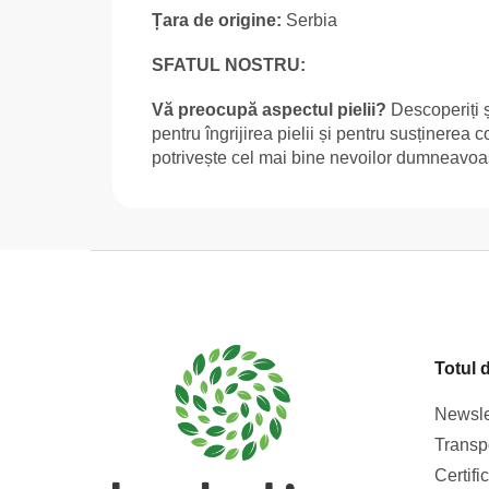
Țara de origine:
Serbia
SFATUL NOSTRU:
Vă preocupă aspectul pielii?
Descoperiți ș
pentru îngrijirea pielii și pentru susținerea 
potrivește cel mai bine nevoilor dumneavoa
S
u
b
s
Totul 
o
l
Newsle
Transpo
Certifi