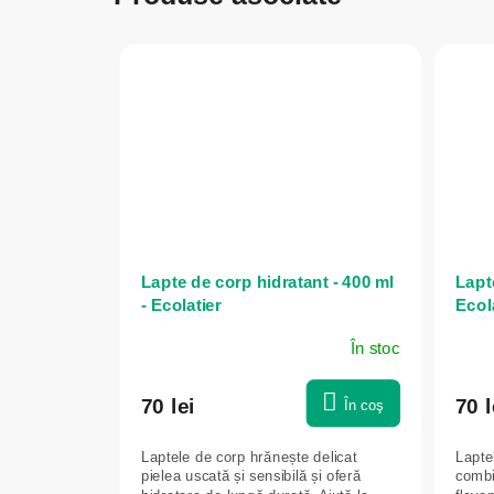
Lapte de corp hidratant - 400 ml
Lapte
- Ecolatier
Ecol
În stoc
70 lei
70 l
În coş
Laptele de corp hrănește delicat
Laptel
pielea uscată și sensibilă și oferă
combi