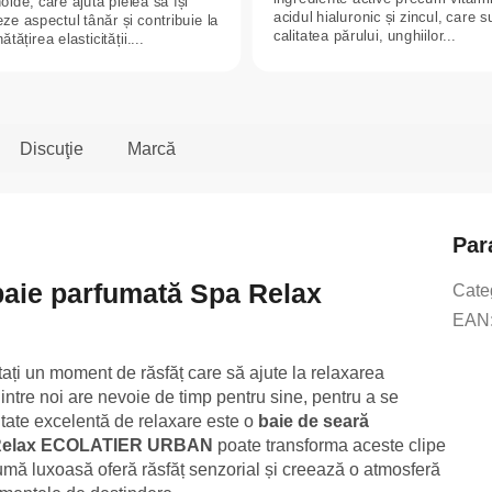
oide, care ajută pielea să își
acidul hialuronic și zincul, care s
ze aspectul tânăr și contribuie la
calitatea părului, unghiilor...
tățirea elasticității....
Discuţie
Marcă
Par
baie parfumată Spa Relax
Cate
EAN
ăutați un moment de răsfăț care să ajute la relaxarea
tre noi are nevoie de timp pentru sine, pentru a se
itate excelentă de relaxare este o
baie de seară
Relax ECOLATIER URBAN
poate transforma aceste clipe
pumă luxoasă oferă răsfăț senzorial și creează o atmosferă