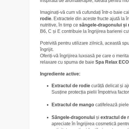
inspirată de aromaterapie, ideală pentru m
Imaginați-vă cum vă cufundați într-o baie ca
rodie
. Extractele din aceste fructe ajută la î
nutritive, în timp ce
sângele-dragonului și
B6, C și E contribuie la îngrijirea barierei c
Potrivită pentru utilizare zilnică, această s
îngrijit.
Oferiți-vă îngrijirea luxoasă pe care o merita
relaxare cu spuma de baie
Spa Relax EC
Ingrediente active:
Extractul de rodie
curăță delicat și aj
Susține protecția pielii împotriva facto
Extractul de mango
catifelează piele
Sângele-dragonului
și
extractul de
apreciate în îngrijirea cosmetică pentru