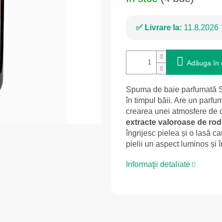
Livrare la:
11.8.2026
Adăuga în 
Spuma de baie parfumată Sp
în timpul băii. Are un parfum
crearea unei atmosfere de d
extracte valoroase de ro
îngrijesc pielea și o lasă cat
pielii un aspect luminos și în
Informaţii detaliate