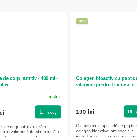
Nou
 de corp nutritiv - 400 ml -
Colagen bioactiv cu peptide
atier
vitamine pentru frumusețe,
unghii, păr și piele - 300 g -
În stoc
Î
Herbatica - Căpșuni
190 lei
DETA
ei
În coş
O combinație specială de peptid
e de corp nutritiv oferă o
colagen bioactive, aminoacizi și
nație valoroasă de vitamina C și
ingrediente active precum vitami