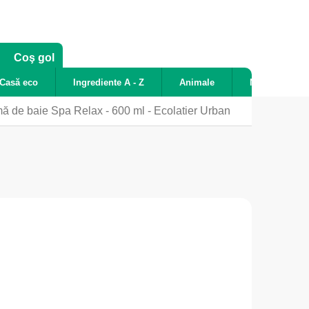
COŞ
Coş gol
DE
Casă eco
Ingrediente A - Z
Animale
Noutăți
CUMPĂRĂTURI
 de baie Spa Relax - 600 ml - Ecolatier Urban