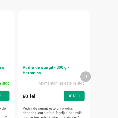
 și
Pudră de șungit - 300 g -
Herbatica
Produsul
următor
n stoc
Momentan nu este în stoc
60 lei
LII
DETALII
e de
Pudra de șungit este un produs
deosebit, care oferă îngrijire naturală
na C,
pentru ten, păr și articulații. Această