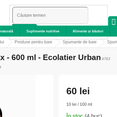
CĂUTARE
naturală
Suplimente nutritive
Alimente și băuturi
lui
Produse pentru baie
Spumante de baie
Spumă
 - 600 ml - Ecolatier Urban
4763
r
60 lei
Evaluare
10 lei / 100 ml
preţ:
În stoc
(4 buc)