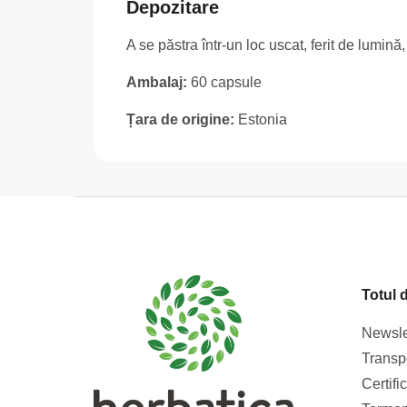
Depozitare
A se păstra într-un loc uscat, ferit de lumină
Ambalaj:
60 capsule
Țara de origine:
Estonia
S
u
b
s
Totul 
o
l
Newsle
Transpo
Certifi