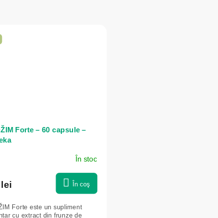
ŽIM Forte – 60 capsule –
teka
În stoc
lei
În coş
IM Forte este un supliment
ntar cu extract din frunze de