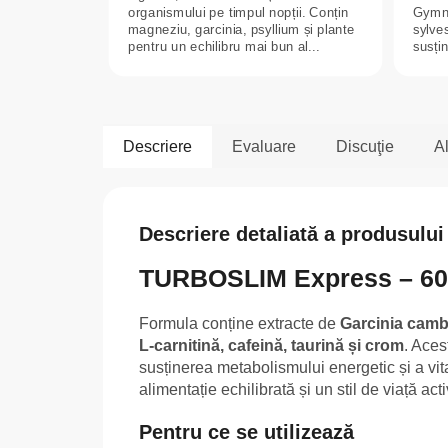
organismului pe timpul nopții. Conțin
Gymn
magneziu, garcinia, psyllium și plante
sylves
pentru un echilibru mai bun al...
susți
carboh
Descriere
Evaluare
Discuţie
Al
Descriere detaliată a produsului
TURBOSLIM Express – 60
Formula conține extracte de
Garcinia cam
L-carnitină, cafeină, taurină și crom
. Aces
susținerea metabolismului energetic și a vital
alimentație echilibrată și un stil de viață acti
Pentru ce se utilizează