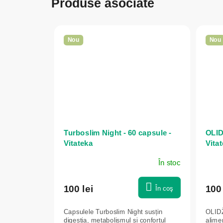
Produse asociate
Nou
Nou
Turboslim Night - 60 capsule -
OLID
Vitateka
Vita
În stoc
100 lei
100 
În coş
Capsulele Turboslim Night susțin
OLIDŽ
digestia, metabolismul și confortul
alime