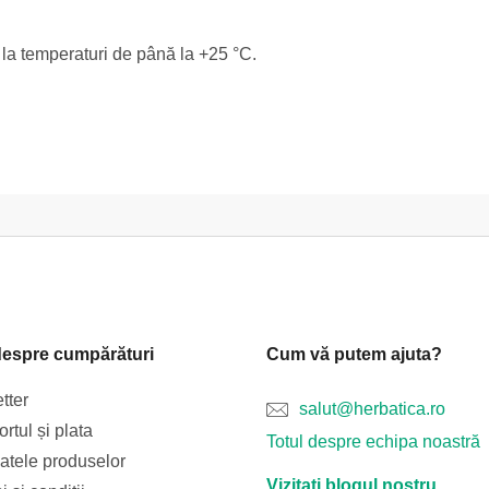
, la temperaturi de până la +25 °C.
despre cumpărături
Cum vă putem ajuta?
tter
salut@herbatica.ro
rtul și plata
Totul despre echipa noastră
catele produselor
Vizitați blogul nostru