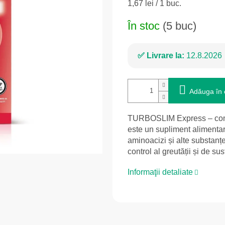
Evaluare
1,67 lei / 1 buc.
preţ:
În stoc
(5 buc)
Livrare la:
12.8.2026
Adăuga în 
TURBOSLIM Express – compl
este un supliment alimentar
aminoacizi și alte substanț
control al greutății și de s
Informaţii detaliate