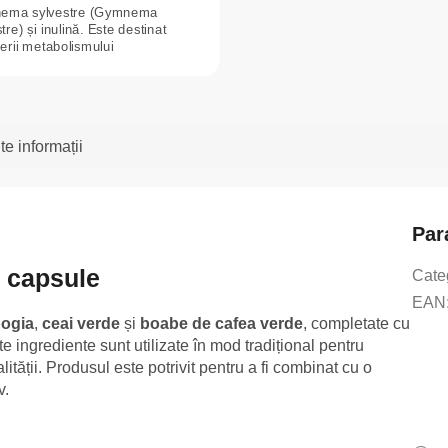
ema sylvestre (Gymnema
tre) și inulină. Este destinat
nerii metabolismului
idraților și...
te informații
Par
 capsule
Cate
EAN
bogia
,
ceai verde
și
boabe de cafea verde
, completate cu
te ingrediente sunt utilizate în mod tradițional pentru
ității. Produsul este potrivit pentru a fi combinat cu o
v.