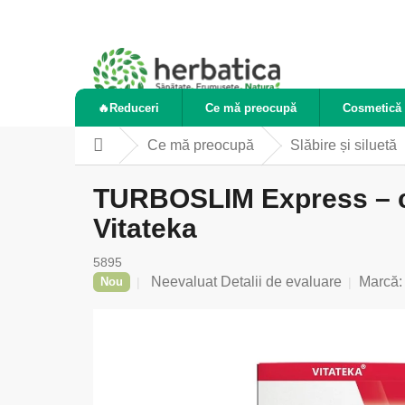
Treci
la
conținut
🔥Reduceri
Ce mă preocupă
Cosmetică 
Ce mă preocupă
Slăbire și siluetă
Acasă
TURBOSLIM Express – co
Vitateka
5895
Evaluarea
Neevaluat
Detalii de evaluare
Marcă
Nou
medie
a
produsului
este
0,0
din