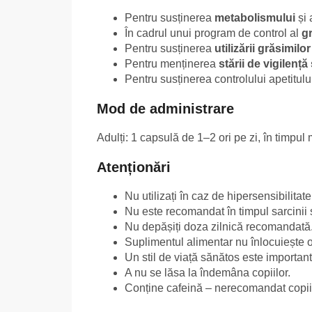
Pentru susținerea
metabolismului
și 
În cadrul unui program de control al
gr
Pentru susținerea
utilizării grăsimil
Pentru menținerea
stării de vigilență
Pentru susținerea controlului apetitului
Mod de administrare
Adulți: 1 capsulă de 1–2 ori pe zi, în timpul
Atenționări
Nu utilizați în caz de hipersensibilitate
Nu este recomandat în timpul sarcinii ș
Nu depășiți doza zilnică recomandată
Suplimentul alimentar nu înlocuiește o 
Un stil de viață sănătos este important
A nu se lăsa la îndemâna copiilor.
Conține cafeină – nerecomandat copiil