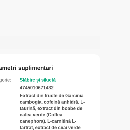
ametri suplimentari
gorie
:
Slăbire și siluetă
:
4745010671432
Extract din fructe de Garcinia
cambogia, cofeină anhidră, L-
taurină, extract din boabe de
cafea verde (Coffea
canephora), L-carnitină L-
tartrat, extract de ceai verde