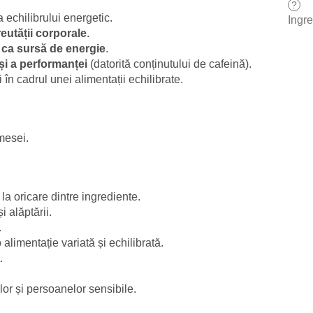
?
a echilibrului energetic.
Ingr
eutății corporale
.
or ca sursă de energie
.
 și a performanței
(datorită conținutului de cafeină).
 în cadrul unei alimentații echilibrate.
 mesei.
 la oricare dintre ingrediente.
i alăptării.
.
alimentație variată și echilibrată.
.
or și persoanelor sensibile.