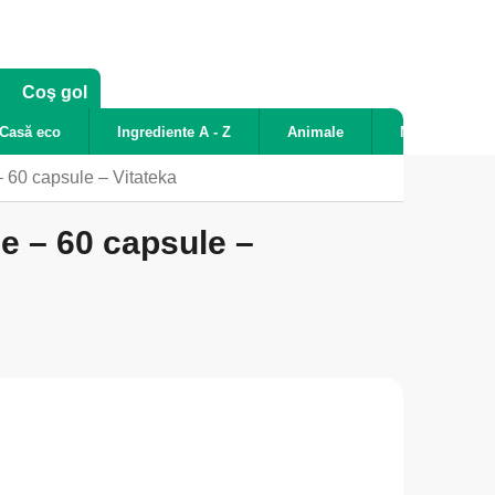
COŞ
Coş gol
DE
Casă eco
Ingrediente A - Z
Animale
Noutăți
CUMPĂRĂTURI
 60 capsule – Vitateka
e – 60 capsule –