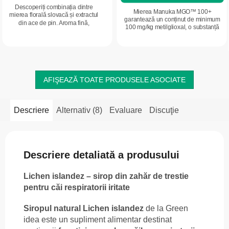
Descoperiți combinația dintre
Mierea Manuka MGO™ 100+
mierea florală slovacă și extractul
garantează un conținut de minimum
din ace de pin. Aroma fină,
100 mg/kg metilglioxal, o substanță
rășinoasă, și gustul natural de
care nu se găsește în mod natural în
pădure fac din această miere un
cantități atât de mari în alte tipuri de
adaos deosebit...
miere...
AFIŞEAZĂ TOATE PRODUSELE ASOCIATE
Descriere
Alternativ (8)
Evaluare
Discuţie
Descriere detaliată a produsului
Lichen islandez – sirop din zahăr de trestie
pentru căi respiratorii iritate
Siropul natural Lichen islandez
de la Green
idea este un supliment alimentar destinat