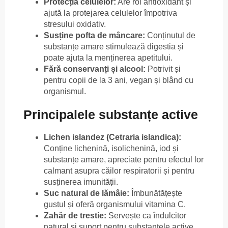
Protecția celulelor:
Are rol antioxidant și
ajută la protejarea celulelor împotriva
stresului oxidativ.
Susține pofta de mâncare:
Conținutul de
substanțe amare stimulează digestia și
poate ajuta la menținerea apetitului.
Fără conservanți și alcool:
Potrivit și
pentru copii de la 3 ani, vegan și blând cu
organismul.
Principalele substanțe active
Lichen islandez (Cetraria islandica):
Conține lichenină, isolichenină, iod și
substanțe amare, apreciate pentru efectul lor
calmant asupra căilor respiratorii și pentru
susținerea imunității.
Suc natural de lămâie:
Îmbunătățește
gustul și oferă organismului vitamina C.
Zahăr de trestie:
Servește ca îndulcitor
natural și suport pentru substanțele active.