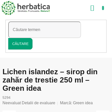
Treci
COŞ
la
conținut
DE
CUMP
CĂUTARE
Lichen islandez – sirop din
zahăr de trestie 250 ml –
Green idea
5294
Evaluarea
Neevaluat
Detalii de evaluare
Marcă:
Green idea
medie