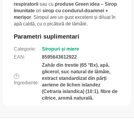
respiratorii
sau cu
produse Green idea – Sirop
Imunitate
ori
sirop cu condurul-doamnei +
merișor
. Siropul are un gust excelent și diluat în
apă caldă, cu o picătură de lămâie.
Parametri suplimentari
Categorie
:
Siropuri și miere
EAN
:
8595643612922
Zahăr din trestie (65 °Bx), apă,
glicerol, suc natural de lămâie,
?
extract standardizat din părți
Ingrediente
:
aeriene de lichen islandez
(Cetraria islandica) (10:1), fibre de
citrice, aromă naturală.
S
u