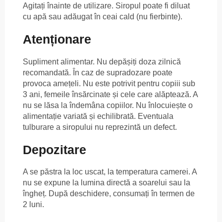
Agitați înainte de utilizare. Siropul poate fi diluat
cu apă sau adăugat în ceai cald (nu fierbinte).
Atenționare
Supliment alimentar. Nu depășiți doza zilnică
recomandată. În caz de supradozare poate
provoca amețeli. Nu este potrivit pentru copiii sub
3 ani, femeile însărcinate și cele care alăptează. A
nu se lăsa la îndemâna copiilor. Nu înlocuiește o
alimentație variată și echilibrată. Eventuala
tulburare a siropului nu reprezintă un defect.
Depozitare
A se păstra la loc uscat, la temperatura camerei. A
nu se expune la lumina directă a soarelui sau la
îngheț. După deschidere, consumați în termen de
2 luni.