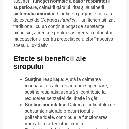
susținerii
funcției normale a căilor respiratorii
superioare
, calmării gâtului iritat și susținerii
sistemului imunitar
. Conține o proporție ridicată
de extract de
Cetraria islandica
– un lichen utilizat
tradițional, cu un conținut bogat de substanțe
bioactive, apreciate pentru susținerea confortului
mucoaselor și pentru protecția celulelor împotriva
stresului oxidativ.
Efecte și beneficii ale
siropului
Susține respirația:
Ajută la calmarea
mucoaselor căilor respiratorii superioare,
susține respirația ușoară și contribuie la
reducerea senzației de iritație în gât.
Susține imunitatea:
Datorită conținutului de
substanțe naturale precum iodul și
polizaharidele, contribuie la funcționarea
normală a sistemului imunitar.