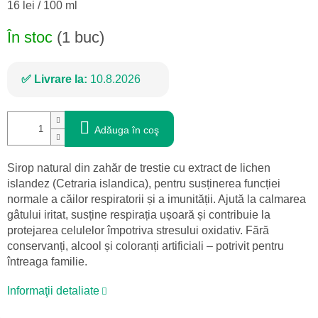
Evaluare
16 lei / 100 ml
preţ:
În stoc
(1 buc)
Livrare la:
10.8.2026
Adăuga în coş
Sirop natural din zahăr de trestie cu extract de lichen
islandez (Cetraria islandica), pentru susținerea funcției
normale a căilor respiratorii și a imunității. Ajută la calmarea
gâtului iritat, susține respirația ușoară și contribuie la
protejarea celulelor împotriva stresului oxidativ. Fără
conservanți, alcool și coloranți artificiali – potrivit pentru
întreaga familie.
Informaţii detaliate