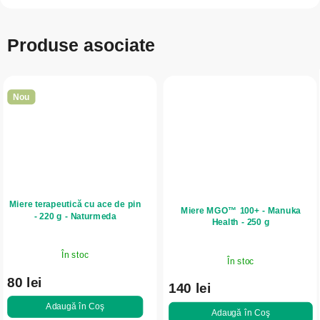
Produse asociate
Nou
Miere terapeutică cu ace de pin
Miere MGO™ 100+ - Manuka
- 220 g - Naturmeda
Health - 250 g
În stoc
În stoc
80 lei
140 lei
Adaugă în Coş
Adaugă în Coş