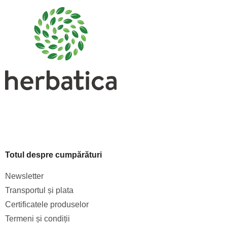
b
s
o
l
Totul despre cumpărături
Newsletter
Transportul și plata
Certificatele produselor
Termeni și condiții