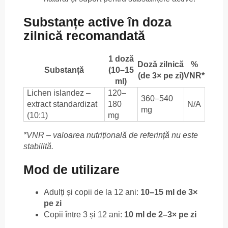
Substanțe active în doza
zilnică recomandată
1 doză
Doză zilnică
%
Substanță
(10–15
(de 3× pe zi)
VNR*
ml)
Lichen islandez –
120–
360–540
extract standardizat
180
N/A
mg
(10:1)
mg
*VNR – valoarea nutrițională de referință nu este
stabilită.
Mod de utilizare
Adulți și copii de la 12 ani:
10–15 ml de 3×
pe zi
Copii între 3 și 12 ani:
10 ml de 2–3× pe zi