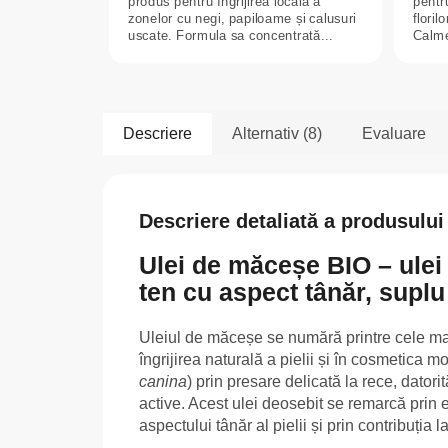
produs pentru îngrijirea locală a
pentru
zonelor cu negi, papiloame și calusuri
floril
uscate. Formula sa concentrată...
Calme
Descriere
Alternativ (8)
Evaluare
Descriere detaliată a produsului
Ulei de măceșe BIO – ulei 
ten cu aspect tânăr, suplu
Uleiul de măceșe se numără printre cele mai 
îngrijirea naturală a pielii și în cosmetica m
canina
) prin presare delicată la rece, datori
active. Acest ulei deosebit se remarcă prin e
aspectului tânăr al pielii și prin contribuția 