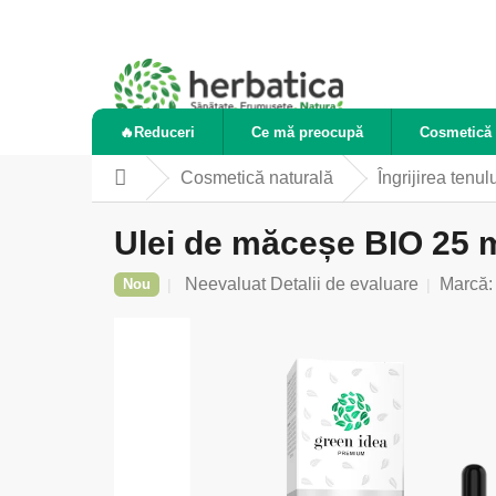
Treci
la
conținut
🔥Reduceri
Ce mă preocupă
Cosmetică 
Cosmetică naturală
Îngrijirea tenul
Acasă
Ulei de măceșe BIO 25 m
Evaluarea
Neevaluat
Detalii de evaluare
Marcă
Nou
medie
a
produsului
este
0,0
din
5
stele.