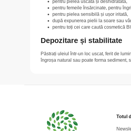
pentru pielea uscată și deshidratată,
pentru femeile însărcinate, pentru îngri
pentru pielea sensibilă și ușor iritată,
după expunerea pielii la soare sau vân
pentru toți cei care caută cosmetică BI
Depozitare și stabilitate
Păstrați uleiul într-un loc uscat, ferit de lu
îngroșa natural sau poate forma sediment, se
S
u
b
s
Totul 
o
l
Newsle