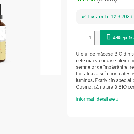
Livrare la:
12.8.2026
Adăuga în 
Uleiul de măceșe BIO din se
cele mai valoroase uleiuri 
semnelor de îmbătrânire, re
hidratează și îmbunătățește el
luminos. Potrivit în special
Cosmetică naturală BIO cert
Informaţii detaliate