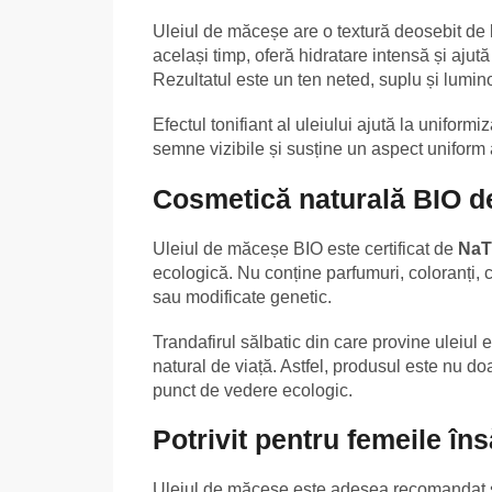
Uleiul de măceșe are o textură deosebit de l
același timp, oferă hidratare intensă și ajut
Rezultatul este un ten neted, suplu și lumin
Efectul tonifiant al uleiului ajută la uniform
semne vizibile și susține un aspect uniform al
Cosmetică naturală BIO de
Uleiul de măceșe BIO este certificat de
NaT
ecologică. Nu conține parfumuri, coloranți, co
sau modificate genetic.
Trandafirul sălbatic din care provine uleiul e
natural de viață. Astfel, produsul este nu doa
punct de vedere ecologic.
Potrivit pentru femeile îns
Uleiul de măceșe este adesea recomandat și 