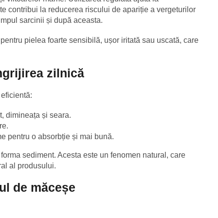
ate contribui la reducerea riscului de apariție a vergeturilor
 timpul sarcinii și după aceasta.
i pentru pielea foarte sensibilă, ușor iritată sau uscată, care
grijirea zilnică
eficientă:
t, dimineața și seara.
re.
me pentru o absorbție și mai bună.
e forma sediment. Acesta este un fenomen natural, care
ral al produsului.
eiul de măceșe