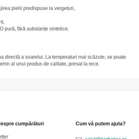
jirea pielii predispuse la vergeturi,
t,
O pură, fără substanțe sintetice.
mina directă a soarelui. La temperaturi mai scăzute, se poate
mn al unui produs de calitate, presat la rece.
despre cumpărături
Cum vă putem ajuta?
tter