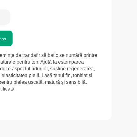
coş
mințe de trandafir sălbatic se numără printre
naturale pentru ten. Ajută la estomparea
duce aspectul ridurilor, susține regenerarea,
asticitatea pielii. Lasă tenul fin, tonifiat și
 pentru pielea uscată, matură și sensibilă.
ificată.