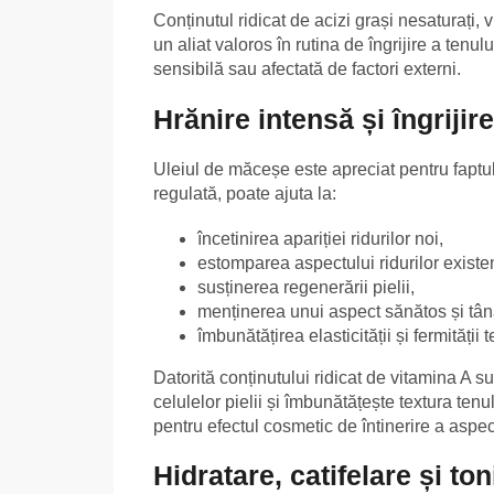
Conținutul ridicat de acizi grași nesaturați, 
un aliat valoros în rutina de îngrijire a tenul
sensibilă sau afectată de factori externi.
Hrănire intensă și îngrijir
Uleiul de măceșe este apreciat pentru faptul
regulată, poate ajuta la:
încetinirea apariției ridurilor noi,
estomparea aspectului ridurilor existent
susținerea regenerării pielii,
menținerea unui aspect sănătos și tân
îmbunătățirea elasticității și fermității t
Datorită conținutului ridicat de vitamina A s
celulelor pielii și îmbunătățește textura tenu
pentru efectul cosmetic de întinerire a aspect
Hidratare, catifelare și toni