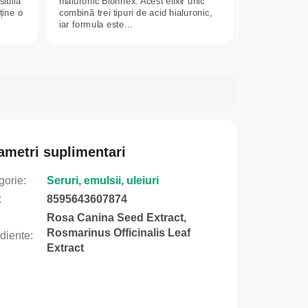
sibilă
hialuronic Bionnex. Acest elixir unic
ține o
combină trei tipuri de acid hialuronic,
iar formula este...
ametri suplimentari
gorie
:
Seruri, emulsii, uleiuri
:
8595643607874
Rosa Canina Seed Extract,
Rosmarinus Officinalis Leaf
ediente
:
Extract