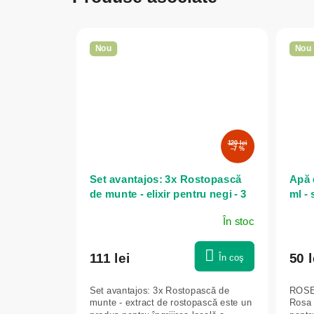
Nou
Nou
120 lei
–7 %
Set avantajos: 3x Rostopască
Apă 
de munte - elixir pentru negi - 3
ml -
ml - Herbal Traditions
Karl
În stoc
111 lei
50 l
În coş
Set avantajos: 3x Rostopască de
ROSE 
munte - extract de rostopască este un
Rosa 