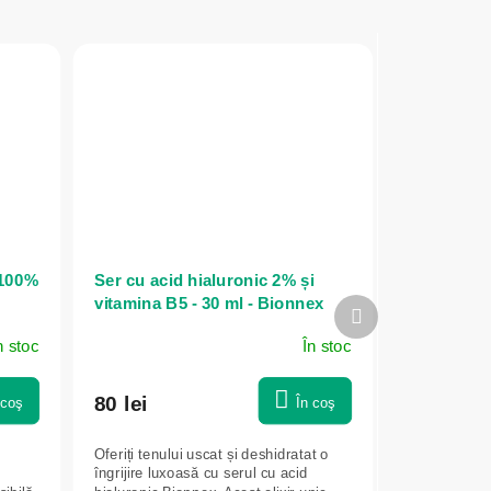
 100%
Ser cu acid hialuronic 2% și
vitamina B5 - 30 ml - Bionnex
Produsul
următor
n stoc
În stoc
80 lei
 coş
În coş
Oferiți tenului uscat și deshidratat o
îngrijire luxoasă cu serul cu acid