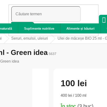
CĂUTARE
naturală
Suplimente nutritive
Alimente și băuturi
ui
Seruri, emulsii, uleiuri
Ulei de măceșe BIO 25 ml - 
l - Green idea
5637
:
Green idea
100 lei
Evaluare
400 lei / 100 ml
preţ:
În stoc
(3 buc)