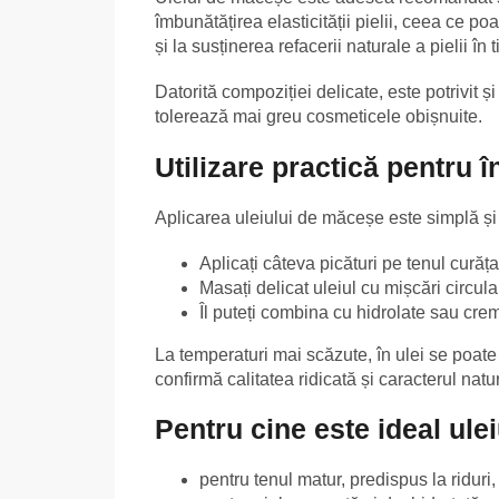
îmbunătățirea elasticității pielii, ceea ce po
și la susținerea refacerii naturale a pielii în
Datorită compoziției delicate, este potrivit ș
tolerează mai greu cosmeticele obișnuite.
Utilizare practică pentru în
Aplicarea uleiului de măceșe este simplă și 
Aplicați câteva picături pe tenul curăța
Masați delicat uleiul cu mișcări circula
Îl puteți combina cu hidrolate sau cre
La temperaturi mai scăzute, în ulei se poat
confirmă calitatea ridicată și caracterul natu
Pentru cine este ideal ul
pentru tenul matur, predispus la riduri,