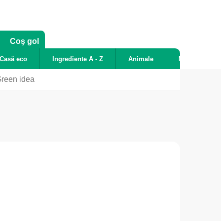
COŞ
Coş gol
DE
Casă eco
Ingrediente A - Z
Animale
Noutăți
CUMPĂRĂTURI
Green idea