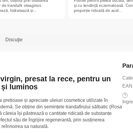
 ten, obținut prin distilarea
Potrivit pentru pielea uscată, sen
or de trandafir oleaginos.
și cu tendință eczematoasă. Con
ază, hidratează și...
proporție ridicată de acid...
Discuţie
Par
virgin, presat la rece, pentru un
Cate
 și luminos
EAN
?
prețioase și apreciate uleiuri cosmetice utilizate în
Ingr
odernă. Se obține din semințele trandafirului sălbatic (
Rosa
tă căreia își păstrează o cantitate ridicată de substanțe
fectul său de îngrijire regenerantă, prin susținerea
la reînnoirea sa naturală.