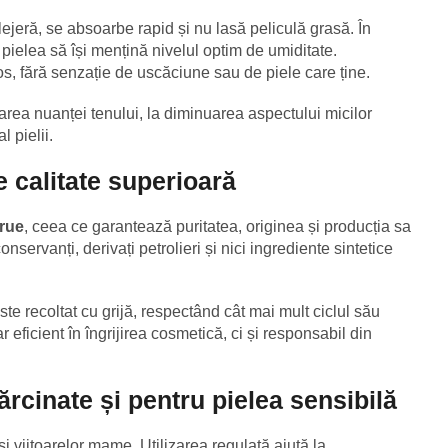
ejeră, se absoarbe rapid și nu lasă peliculă grasă. În
ă pielea să își mențină nivelul optim de umiditate.
os, fără senzație de uscăciune sau de piele care ține.
izarea nuanței tenului, la diminuarea aspectului micilor
 pielii.
 calitate superioară
rue
, ceea ce garantează puritatea, originea și producția sa
nservanți, derivați petrolieri și nici ingrediente sintetice
ste recoltat cu grijă, respectând cât mai mult ciclul său
r eficient în îngrijirea cosmetică, ci și responsabil din
ărcinate și pentru pielea sensibilă
viitoarelor mame. Utilizarea regulată ajută la