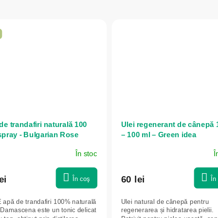
de trandafiri naturală 100
Ulei regenerant de cânepă
 spray - Bulgarian Rose
– 100 ml – Green idea
ovo
În stoc
Î
ei
60 lei
În coş
În
apă de trandafiri 100% naturală
Ulei natural de cânepă pentru
Damascena este un tonic delicat
regenerarea și hidratarea pielii.