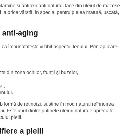
vitamine și antioxidanți naturali face din uleiul de măceșe
ui la orice vârstă, în special pentru pielea matură, uscată,
e anti-aging
 că îmbunătățește vizibil aspectul tenului. Prin aplicare
e din zona ochilor, frunții și buzelor,
ăr,
enului.
ub formă de retinoizi, susține în mod natural reînnoirea
lui. Este unul dintre puținele uleiuri naturale apreciate
ului pielii.
fiere a pielii