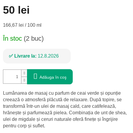
50 lei
Evaluare
166,67 lei / 100 ml
preţ:
În stoc
(2 buc)
Livrare la:
12.8.2026
Adăuga în coş
Lumânarea de masaj cu parfum de ceai verde și opunție
creează o atmosferă plăcută de relaxare. După topire, se
transformă într-un ulei de masaj cald, care catifelează,
hrănește și parfumează pielea. Combinația de unt de shea,
ulei de migdale și ceruri naturale oferă finețe și îngrijire
pentru corp și suflet.