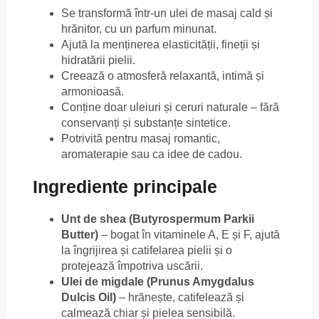
Se transformă într-un ulei de masaj cald și
hrănitor, cu un parfum minunat.
Ajută la menținerea elasticității, fineții și
hidratării pielii.
Creează o atmosferă relaxantă, intimă și
armonioasă.
Conține doar uleiuri și ceruri naturale – fără
conservanți și substanțe sintetice.
Potrivită pentru masaj romantic,
aromaterapie sau ca idee de cadou.
Ingrediente principale
Unt de shea (Butyrospermum Parkii
Butter)
– bogat în vitaminele A, E și F, ajută
la îngrijirea și catifelarea pielii și o
protejează împotriva uscării.
Ulei de migdale (Prunus Amygdalus
Dulcis Oil)
– hrănește, catifelează și
calmează chiar și pielea sensibilă.