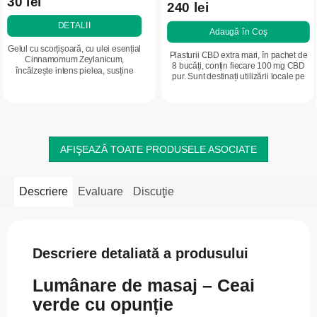
30 lei
240 lei
DETALII
Adaugă în Coş
Gelul cu scorțișoară, cu ulei esențial
Plasturii CBD extra mari, în pachet de
Cinnamomum Zeylanicum,
8 bucăți, conțin fiecare 100 mg CBD
încălzește intens pielea, susține
pur. Sunt destinați utilizării locale pe
microcirculația și ajută la
zone mai extinse cu disconfort sau
diminuarea aspectului vizibil al
tensiune - umeri, coapse,...
celulitei....
AFIŞEAZĂ TOATE PRODUSELE ASOCIATE
Descriere
Evaluare
Discuţie
Descriere detaliată a produsului
Lumânare de masaj – Ceai
verde cu opunție