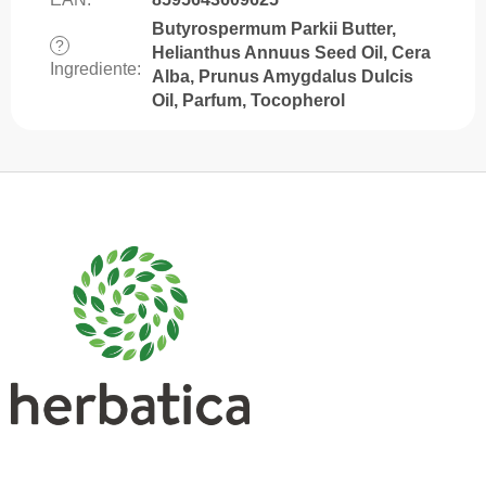
Butyrospermum Parkii Butter,
?
Helianthus Annuus Seed Oil, Cera
Ingrediente
:
Alba, Prunus Amygdalus Dulcis
Oil, Parfum, Tocopherol
S
u
b
s
o
l