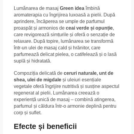
Lumânarea de masaj
Green idea
îmbină
aromaterapia cu îngrijirea luxoasă a pielii. După
aprindere, încăperea se umple de parfumul
proaspăt și armonios de
ceai verde și opunție
,
care revigorează simțurile și oferă o senzație de
relaxare. După topire, lumânarea se transformă
într-un ulei de masaj cald și hrănitor, care
parfumează delicat pielea, o catifelează și o lasă
suplă și hidratată.
Compoziția delicată de
ceruri naturale, unt de
shea, ulei de migdale
și uleiuri esențiale
vegetale oferă îngrijire nutritivă și susține aspectul
regenerat al pielii. Lumânarea creează o
experiență unică de masaj – combină atingerea,
parfumul și căldura într-o armonie deplină pentru
corp și suflet.
Efecte și beneficii