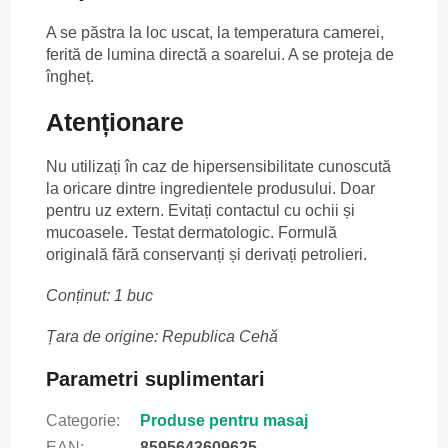
A se păstra la loc uscat, la temperatura camerei,
ferită de lumina directă a soarelui. A se proteja de
îngheț.
Atenționare
Nu utilizați în caz de hipersensibilitate cunoscută
la oricare dintre ingredientele produsului. Doar
pentru uz extern. Evitați contactul cu ochii și
mucoasele. Testat dermatologic. Formulă
originală fără conservanți și derivați petrolieri.
Conținut: 1 buc
Țara de origine: Republica Cehă
Parametri suplimentari
Categorie
:
Produse pentru masaj
EAN
:
8595643609625