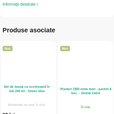
Informaţii detaliate
Produse asociate
Nou
Nou
Gel de masaj cu scorțișoară în
Plasturi CBD extra mari - pachet 8
tub 200 ml - Green idea
buc. - Zelená Země
Momentan nu este în stoc
În stoc