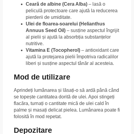
Ceară de albine (Cera Alba)
– lasă o
peliculă protectoare care ajută la reducerea
pierderii de umiditate.
Ulei de floarea-soarelui (Helianthus
Annuus Seed Oil)
– susține aspectul îngrijit
al pielii și ajută la absorbția substanțelor
nutritive.
Vitamina E (Tocopherol)
– antioxidant care
ajută la protejarea pielii împotriva radicalilor
liberi și susține aspectul tânăr al acesteia.
Mod de utilizare
Aprindeți lumânarea și lăsați-o să ardă până când
se topește cantitatea dorită de ulei. Apoi stingeți
flacăra, turnați o cantitate mică de ulei cald în
palme și masați delicat pielea. Lumânarea poate fi
folosită în mod repetat.
Depozitare