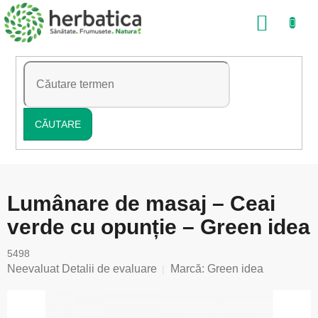
Treci
COŞ
la
conținut
DE
CUMP
CĂUTARE
Lumânare de masaj – Ceai
verde cu opunție – Green idea
5498
Evaluarea
Neevaluat
Detalii de evaluare
Marcă:
Green idea
medie
a
produsului