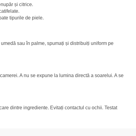
upăr și citrice.
atifelate.
oate tipurile de piele.
ea umedă sau în palme, spumați și distribuiți uniform pe
a camerei. A nu se expune la lumina directă a soarelui. A se
icare dintre ingrediente. Evitați contactul cu ochii. Testat