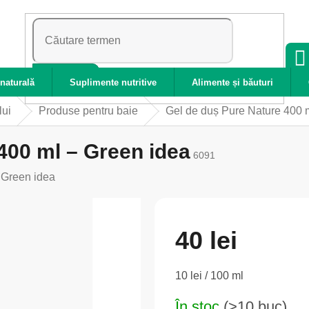
CĂUTARE
naturală
Suplimente nutritive
Alimente și băuturi
lui
Produse pentru baie
Gel de duș Pure Nature 400 
400 ml – Green idea
6091
:
Green idea
40 lei
Evaluare
10 lei / 100 ml
preţ:
În stoc
(>10 buc)