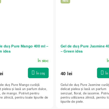
Nou
de duș Pure Mango 400 ml –
Gel de duș Pure Jasmine 4
n idea
– Green idea
În stoc
Î
ei
40 lei
În coş
În
 de duș Pure Mango curăță
Gelul de duș Pure Jasmine cură
t pielea și lasă un parfum dulce,
delicat pielea și lasă un parfum
c, de mango. Potrivit pentru
senzual, floral, de iasomie. Potriv
are zilnică, pentru toate tipurile de
pentru utilizarea zilnică, pentru t
tipurile de piele.