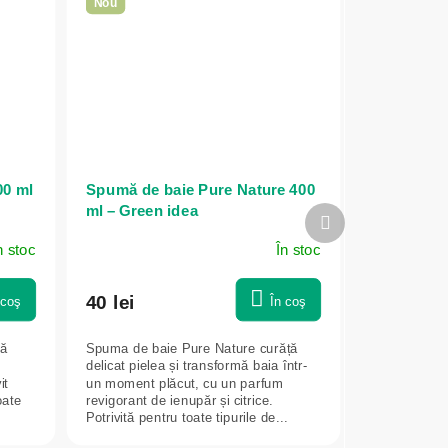
Nou
00 ml
Spumă de baie Pure Nature 400
ml – Green idea
Produsul
următor
n stoc
În stoc
40 lei
 coş
În coş
ță
Spuma de baie Pure Nature curăță
delicat pielea și transformă baia într-
it
un moment plăcut, cu un parfum
oate
revigorant de ienupăr și citrice.
Potrivită pentru toate tipurile de...