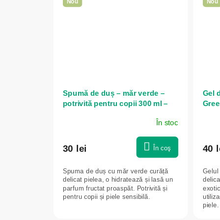
Nou
Nou
Spumă de duș – măr verde –
Gel 
potrivită pentru copii 300 ml –
Gree
Green idea
În stoc
30 lei
40 l
În coş
Spuma de duș cu măr verde curăță
Gelul
delicat pielea, o hidratează și lasă un
delica
parfum fructat proaspăt. Potrivită și
exoti
pentru copii și piele sensibilă.
utiliz
piele.