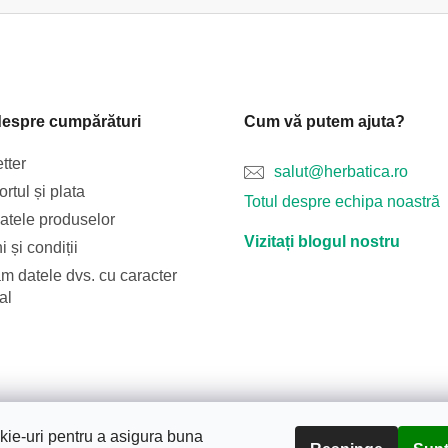
despre cumpărături
Cum vă putem ajuta?
tter
salut@herbatica.ro
rtul și plata
Totul despre echipa noastră
catele produselor
Vizitați blogul nostru
 și condiții
m datele dvs. cu caracter
al
Blog
Transportul și plata
Despre noi
Termeni și condiții
ie-uri pentru a asigura buna