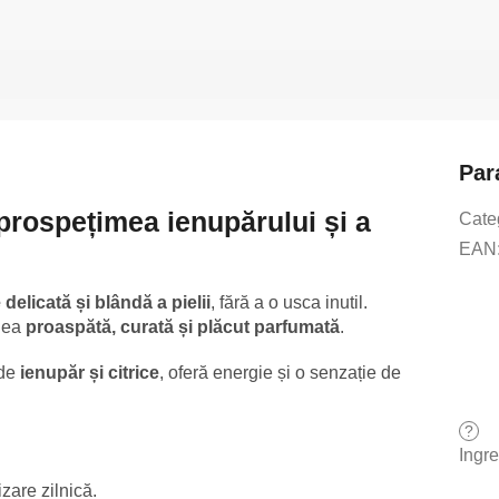
Par
prospețimea ienupărului și a
Cate
EAN
 delicată și blândă a pielii
, fără a o usca inutil.
elea
proaspătă, curată și plăcut parfumată
.
 de
ienupăr și citrice
, oferă energie și o senzație de
?
Ingr
izare zilnică.