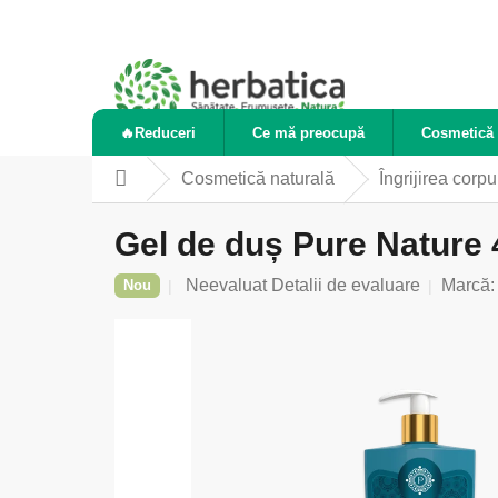
Treci
la
conținut
🔥Reduceri
Ce mă preocupă
Cosmetică 
Cosmetică naturală
Îngrijirea corpu
Acasă
Gel de duș Pure Nature 
Evaluarea
Neevaluat
Detalii de evaluare
Marcă
Nou
medie
a
produsului
este
0,0
din
5
stele.