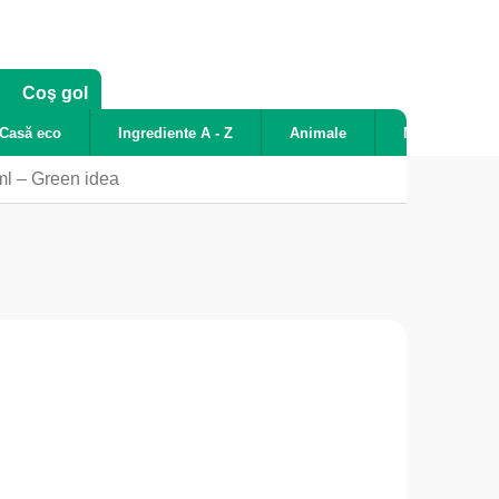
COŞ
Coş gol
DE
Casă eco
Ingrediente A - Z
Animale
Noutăți
CUMPĂRĂTURI
ml – Green idea