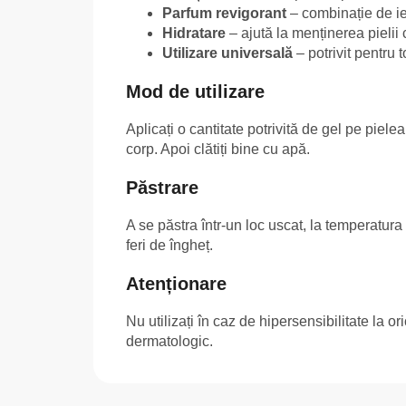
Parfum revigorant
– combinație de ien
Hidratare
– ajută la menținerea pielii c
Utilizare universală
– potrivit pentru t
Mod de utilizare
Aplicați o cantitate potrivită de gel pe piel
corp. Apoi clătiți bine cu apă.
Păstrare
A se păstra într-un loc uscat, la temperatur
feri de îngheț.
Atenționare
Nu utilizați în caz de hipersensibilitate la or
dermatologic.