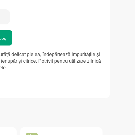
coş
ăță delicat pielea, îndepărtează impuritățile și
nupăr și citrice. Potrivit pentru utilizare zilnică
ele.