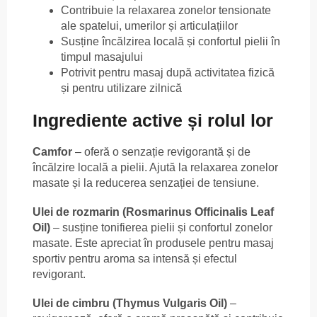
Contribuie la relaxarea zonelor tensionate
ale spatelui, umerilor și articulațiilor
Susține încălzirea locală și confortul pielii în
timpul masajului
Potrivit pentru masaj după activitatea fizică
și pentru utilizare zilnică
Ingrediente active și rolul lor
Camfor
– oferă o senzație revigorantă și de
încălzire locală a pielii. Ajută la relaxarea zonelor
masate și la reducerea senzației de tensiune.
Ulei de rozmarin (Rosmarinus Officinalis Leaf
Oil)
– susține tonifierea pielii și confortul zonelor
masate. Este apreciat în produsele pentru masaj
sportiv pentru aroma sa intensă și efectul
revigorant.
Ulei de cimbru (Thymus Vulgaris Oil)
–