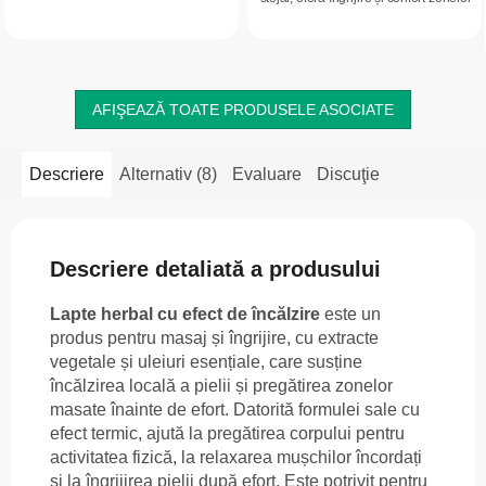
rapidă și intensă de confort. Ideal
sensibile, inclusiv în cazul
pentru masajul pielii în zona...
disconfortului asociat...
AFIŞEAZĂ TOATE PRODUSELE ASOCIATE
Descriere
Alternativ (8)
Evaluare
Discuţie
Descriere detaliată a produsului
Lapte herbal cu efect de încălzire
este un
produs pentru masaj și îngrijire, cu extracte
vegetale și uleiuri esențiale, care susține
încălzirea locală a pielii și pregătirea zonelor
masate înainte de efort. Datorită formulei sale cu
efect termic, ajută la pregătirea corpului pentru
activitatea fizică, la relaxarea mușchilor încordați
și la îngrijirea pielii după efort. Este potrivit pentru