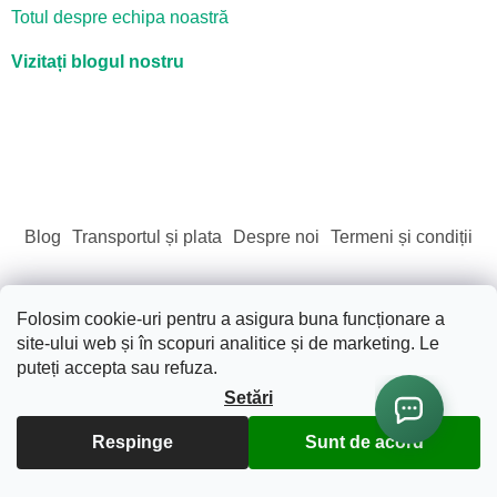
Totul despre echipa noastră
Vizitați blogul nostru
Blog
Transportul și plata
Despre noi
Termeni și condiții
Folosim cookie-uri pentru a asigura buna funcționare a
site-ului web și în scopuri analitice și de marketing. Le
Creat de Shoptet
puteți accepta sau refuza.
Setări
Drepturi de autor 2026
Sãnãtate. Frumusete. Natura.
.
Toate drepturile rezervate.
Editați setările cookie-urilor
Respinge
Sunt de acord