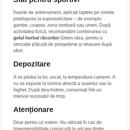
Înainte de antrenament, aplicați laptele pe zonele
predispuse la suprasolicitare – de exemplu
gambe, coapse, zona lombară sau umeri. După
activitatea fizică, recomandăm combinarea cu
gelul herbal răcoritor
Green idea, pentru o
senzație plăcută de prospețime și relaxare după
efort.
Depozitare
A se păstra la loc uscat, la temperatura camerei. A
nu se expune la lumina directă a soarelui sau la
îngheț. După deschidere, consumați într-un
interval rezonabil de timp.
Atenționare
Doar pentru uz extern. Nu utilizați în caz de
hipersensibilitate cunoscută la oricare dintre