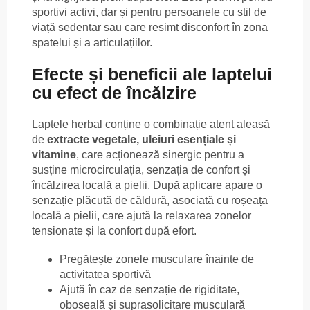
sportivi activi, dar și pentru persoanele cu stil de
viață sedentar sau care resimt disconfort în zona
spatelui și a articulațiilor.
Efecte și beneficii ale laptelui
cu efect de încălzire
Laptele herbal conține o combinație atent aleasă
de
extracte vegetale, uleiuri esențiale și
vitamine
, care acționează sinergic pentru a
susține microcirculația, senzația de confort și
încălzirea locală a pielii. După aplicare apare o
senzație plăcută de căldură, asociată cu roșeața
locală a pielii, care ajută la relaxarea zonelor
tensionate și la confort după efort.
Pregătește zonele musculare înainte de
activitatea sportivă
Ajută în caz de senzație de rigiditate,
oboseală și suprasolicitare musculară