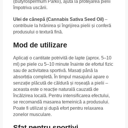
(Butyrospermum Parkii), ajută la protejarea pielii
împotriva uscării.
Ulei de cânepă (Cannabis Sativa Seed Oil)
–
contribuie la hrănirea și îngrijirea pielii și conferă
produsului o textură fină.
Mod de utilizare
Aplicați o cantitate potrivită de lapte (aprox. 5–10
ml) pe piele cu 5–10 minute înainte de efortul fizic
sau de activitatea sportivă. Masați până la
absorbția completă. În timpul masajului apare o
senzație plăcută de căldură și roșeață a pielii –
aceasta este o reacție naturală cauzată de
încălzirea locală. Pentru intensificarea efectului,
se recomandă masarea temeinică a produsului.
Poate fi utilizat și după efort pentru relaxarea
zonelor musculare.
Sfat pentru sportivi