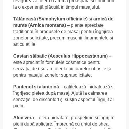
revigorează, oferă o aromă proaspătă și contribuie
la o experiență plăcută în timpul masajului.
Tătăneasă (Symphytum officinale)
și
arnică de
munte (Arnica montana)
– plante apreciate
tradițional în produsele de masaj pentru îngrijirea
zonelor solicitate, precum mușchii, ligamentele și
articulațiile.
Castan sălbatic (Aesculus Hippocastanum)
–
este apreciat în formulele cosmetice pentru
senzația de ușurare oferită picioarelor obosite și
pentru masajul zonelor suprasolicitate.
Pantenol și alantoină
– catifelează, hidratează și
îngrijesc pielea după masaj. Ajută la calmarea
senzației de disconfort și susțin aspectul îngrijit al
pielii.
Aloe vera
– oferă hidratare, prospețime și îngrijire
pielii după aplicare. Împreună cu untul de shea