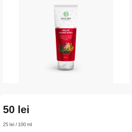
este
0,0
din
5
stele.
50 lei
Evaluare
25 lei / 100 ml
preţ: