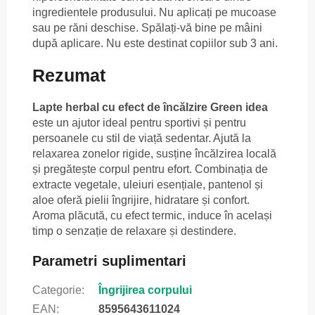
ingredientele produsului. Nu aplicați pe mucoase
sau pe răni deschise. Spălați-vă bine pe mâini
după aplicare. Nu este destinat copiilor sub 3 ani.
Rezumat
Lapte herbal cu efect de încălzire Green idea
este un ajutor ideal pentru sportivi și pentru
persoanele cu stil de viață sedentar. Ajută la
relaxarea zonelor rigide, susține încălzirea locală
și pregătește corpul pentru efort. Combinația de
extracte vegetale, uleiuri esențiale, pantenol și
aloe oferă pielii îngrijire, hidratare și confort.
Aroma plăcută, cu efect termic, induce în același
timp o senzație de relaxare și destindere.
Parametri suplimentari
Categorie
:
Îngrijirea corpului
EAN
:
8595643611024