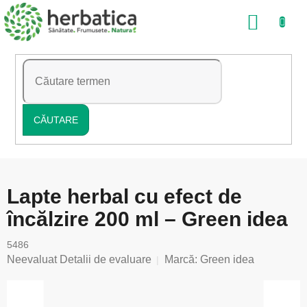
Treci
COŞ
la
conținut
DE
CUMP
CĂUTARE
Lapte herbal cu efect de
încălzire 200 ml – Green idea
5486
Evaluarea
Neevaluat
Detalii de evaluare
Marcă:
Green idea
medie
a
produsului