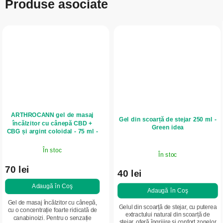
Produse asociate
ARTHROCANN gel de masaj
Gel din scoarță de stejar 250 ml -
încălzitor cu cânepă CBD +
Green idea
CBG și argint coloidal - 75 ml -
Annabis
În stoc
În stoc
70 lei
40 lei
Adaugă în Coş
Adaugă în Coş
Gel de masaj încălzitor cu cânepă,
Gelul din scoarță de stejar, cu puterea
cu o concentrație foarte ridicată de
extractului natural din scoarță de
canabinoizi. Pentru o senzație
stejar, oferă îngrijire și confort zonelor