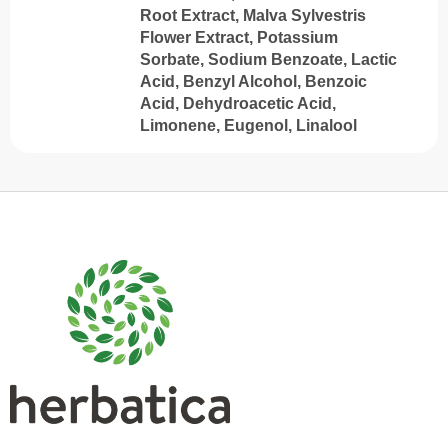
Root Extract, Malva Sylvestris
Flower Extract, Potassium
Sorbate, Sodium Benzoate, Lactic
Acid, Benzyl Alcohol, Benzoic
Acid, Dehydroacetic Acid,
Limonene, Eugenol, Linalool
S
u
b
s
o
l