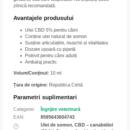
zilnică recomandată.
Avantajele produsului
Ulei CBD 5% pentru câini
Conține ulei natural de somon
Susține articulațiile, mușchii și vitalitatea
Dozare ușoară cu pipetă
Potrivit pentru câini adulți
Ambalaj practic
Volum/Conținut:
10 ml
Țara de origine:
Republica Cehă
Parametri suplimentari
Categorie
:
Îngrijire veterinară
EAN
:
8595643604743
Ulei de somon, CBD – canabidiol
?