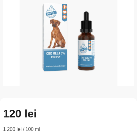
este
0,0
din
5
stele.
120 lei
Evaluare
1 200 lei / 100 ml
preţ: