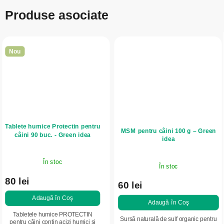
Produse asociate
Nou
Tablete humice Protectin pentru
MSM pentru câini 100 g – Green
câini 90 buc. - Green idea
idea
În stoc
În stoc
80 lei
60 lei
Adaugă în Coş
Adaugă în Coş
Tabletele humice PROTECTIN
Sursă naturală de sulf organic pentru
pentru câini conțin acizi humici și