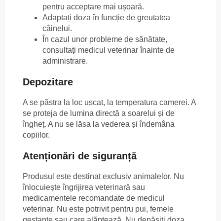
pentru acceptare mai ușoară.
Adaptați doza în funcție de greutatea
câinelui.
În cazul unor probleme de sănătate,
consultați medicul veterinar înainte de
administrare.
Depozitare
A se păstra la loc uscat, la temperatura camerei. A
se proteja de lumina directă a soarelui și de
îngheț. A nu se lăsa la vederea și îndemâna
copiilor.
Atenționări de siguranță
Produsul este destinat exclusiv animalelor. Nu
înlocuiește îngrijirea veterinară sau
medicamentele recomandate de medicul
veterinar. Nu este potrivit pentru pui, femele
gestante sau care alăptează. Nu depășiți doza