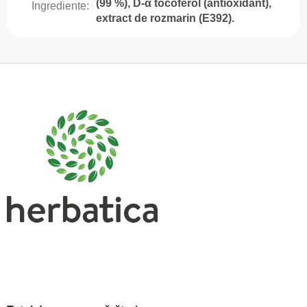
(99 %), D-α tocoferol (antioxidant),
Ingrediente
:
extract de rozmarin (E392).
S
u
b
s
o
l