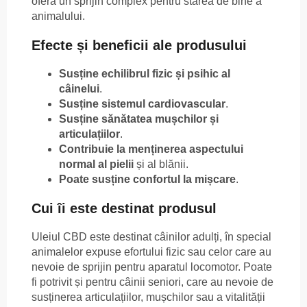
oferă un sprijin complex pentru starea de bine a
animalului.
Efecte și beneficii ale produsului
Susține echilibrul fizic și psihic al
câinelui
.
Susține sistemul cardiovascular
.
Susține sănătatea mușchilor și
articulațiilor
.
Contribuie la menținerea aspectului
normal al pielii
și al blănii.
Poate susține confortul la mișcare
.
Cui îi este destinat produsul
Uleiul CBD este destinat câinilor adulți, în special
animalelor expuse efortului fizic sau celor care au
nevoie de sprijin pentru aparatul locomotor. Poate
fi potrivit și pentru câinii seniori, care au nevoie de
susținerea articulațiilor, mușchilor sau a vitalității