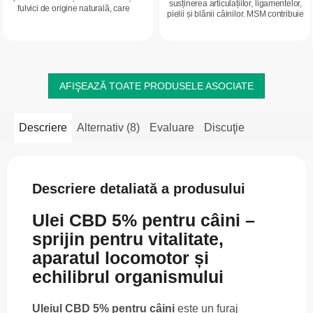
susținerea articulațiilor, ligamentelor,
fulvici de origine naturală, care
pielii și blănii câinilor. MSM contribuie
susțin funcționarea normală a
la formarea colagenului, susține
digestiei, ajută la reducerea
confortul cartilajelor...
manifestărilor...
AFIŞEAZĂ TOATE PRODUSELE ASOCIATE
Descriere
Alternativ (8)
Evaluare
Discuţie
Descriere detaliată a produsului
Ulei CBD 5% pentru câini –
sprijin pentru vitalitate,
aparatul locomotor și
echilibrul organismului
Uleiul CBD 5% pentru câini
este un furaj