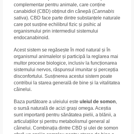
complementar pentru animale, care conține
canabidiol (CBD) obținut din cânepă (
Cannabis
sativa
). CBD face parte dintre substanțele naturale
care pot susține echilibrul fizic și psihic al
organismului prin intermediul sistemului
endocanabinoid.
Acest sistem se regăsește în mod natural și în
organismul animalelor și participă la reglarea mai
multor procese biologice, inclusiv la funcționarea
sistemului nervos, răspunsul imunitar și percepția
disconfortului. Susținerea acestui sistem poate
contribui la starea generală de bine și la vitalitatea
câinelui.
Baza purtătoare a uleiului este
uleiul de somon
,
o sursă naturală de acizi grași omega. Aceștia
sunt importanți pentru sănătatea pielii, a blănii, a
articulațiilor și pentru metabolismul general al
câinelui. Combinația dintre CBD și ulei de somon