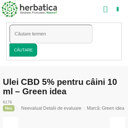
Treci
COŞ
la
conținut
DE
CUMP
CĂUTARE
Ulei CBD 5% pentru câini 10
ml – Green idea
6176
Evaluarea
Neevaluat
Detalii de evaluare
Marcă:
Green idea
Nou
medie
a
produsului