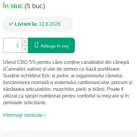
În stoc
(5 buc)
Livrare la:
12.8.2026
Adăuga în coş
Uleiul CBD 5% pentru câini conține canabidiol din cânepă
(
Cannabis sativa
) și ulei de somon ca bază purtătoare.
Susține echilibrul fizic și psihic al organismului câinelui,
funcționarea normală a sistemului cardiovascular, precum și
sănătatea articulațiilor, mușchilor, pielii și blănii. Poate fi
utilizat ca sprijin nutrițional pentru confortul la mișcare și în
perioade solicitante.
Informaţii detaliate