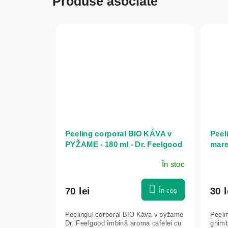
Produse asociate
Peeling corporal BIO KÁVA v
Peel
PYŽAME - 180 ml - Dr. Feelgood
mare
Arom
În stoc
70 lei
30 l
În coş
Peelingul corporal BIO Káva v pyžame
Peeli
Dr. Feelgood îmbină aroma cafelei cu
ghimb