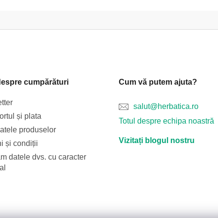
despre cumpărături
Cum vă putem ajuta?
tter
salut@herbatica.ro
rtul și plata
Totul despre echipa noastră
catele produselor
Vizitați blogul nostru
 și condiții
m datele dvs. cu caracter
al