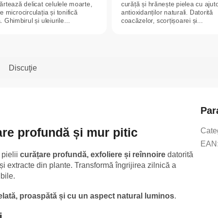
ărtează delicat celulele moarte,
curăță și hrănește pielea cu ajut
e microcirculația și tonifică
antioxidanților naturali. Datorită
. Ghimbirul și uleiurile...
coacăzelor, scorțișoarei și...
Discuţie
Par
re profundă și mur pitic
Cate
EAN
pielii
curățare profundă, exfoliere și reînnoire
datorită
i extracte din plante. Transformă îngrijirea zilnică a
bile.
felată, proaspătă și cu un aspect natural luminos
.
i