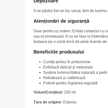
Depozitare
A se păstra într-un loc uscat, ferit de lumina 
Atenționări de siguranță
Doar pentru uz extern. Evitați contactul cu oc
sau eczematoasă. A nu se lăsa la îndemâna 
testarea pe o zonă mică de piele înainte de u
Beneficiile produsului
Curăță pielea în profunzime
Exfoliază delicat și netezește
Susține luminozitatea naturală a pielii
Hidratează și catifelează
Potrivit pentru îngrijirea regulată
Volum/Conținut:
250 ml
Țara de origine:
Estonia