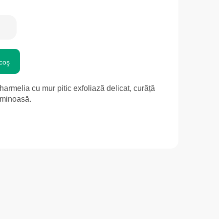
coş
rmelia cu mur pitic exfoliază delicat, curăță
luminoasă.