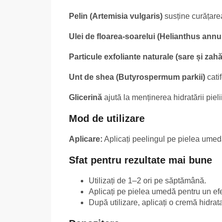
Pelin (Artemisia vulgaris)
susține curățarea 
Ulei de floarea-soarelui (Helianthus ann
Particule exfoliante naturale (sare și zahă
Unt de shea (Butyrospermum parkii)
cati
Glicerină
ajută la menținerea hidratării pielii
Mod de utilizare
Aplicare:
Aplicați peelingul pe pielea umedă,
Sfat pentru rezultate mai bune
Utilizați de 1–2 ori pe săptămână.
Aplicați pe pielea umedă pentru un efe
După utilizare, aplicați o cremă hidrat