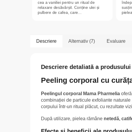
cea a vaniliei pentru un ritual de
îndep
relaxare desăvârșit. Conține ulei și
susțin
pulbere de cafea, care...
pielea
Descriere
Alternativ (7)
Evaluare
Descriere detaliată a produsului
Peeling corporal cu curăța
Peelingul corporal Mama Pharmelia
oferă 
combinației de particule exfoliante naturale ș
corpului într-un ritual plăcut, cu rezultate vizi
După utilizare, pielea rămâne
netedă, cati
Efecte și beneficii ale produsulu