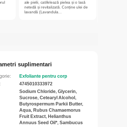
orul
ale pielii, catifelează pielea și o lasă
netedă și revitalizată. Conține ulei de
lavandă (Lavandula...
ametri suplimentari
gorie
:
Exfoliante pentru corp
:
4745010333972
Sodium Chloride, Glycerin,
Sucrose, Cetearyl Alcohol,
Butyrospermum Parkii Butter,
Aqua, Rubus Chamaemorus
Fruit Extract, Helianthus
Annuus Seed Oil*, Sambucus