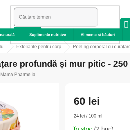
CĂUTARE
naturală
Suplimente nutritive
Alimente și băuturi
lui
Exfoliante pentru corp
Peeling corporal cu curățar
ățare profundă și mur pitic - 25
:
Mama Pharmelia
60 lei
Evaluare
24 lei / 100 ml
preţ:
În stoc
(2 buc)