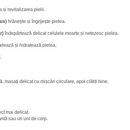
și revitalizarea pielii.
uus)
hrănește și îngrijește pielea.
r)
îndepărtează delicat celulele moarte și netezesc pielea.
felează și hidratează pielea.
.
 masați delicat cu mișcări circulare, apoi clătiți bine.
ct mai delicat.
antă sau un unt de corp.