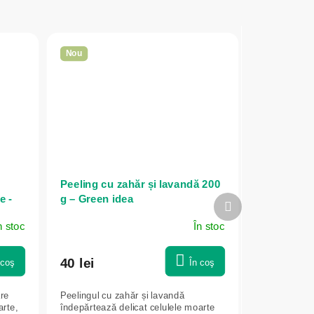
Nou
e
Peeling cu zahăr și lavandă 200
e -
g – Green idea
Produsul
următor
n stoc
În stoc
40 lei
 coş
În coş
are
Peelingul cu zahăr și lavandă
arte,
îndepărtează delicat celulele moarte