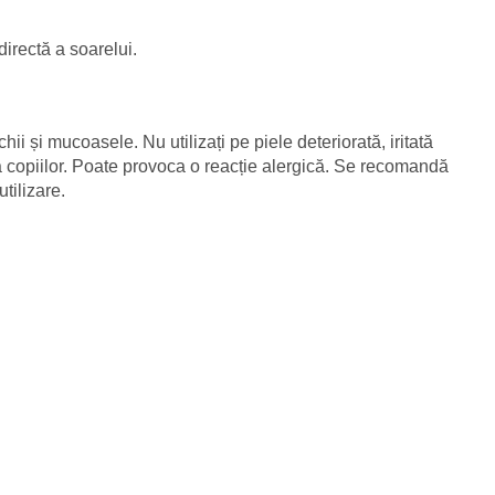
directă a soarelui.
hii și mucoasele. Nu utilizați pe piele deteriorată, iritată
copiilor. Poate provoca o reacție alergică. Se recomandă
tilizare.