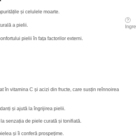
uritățile și celulele moarte.
?
rală a pielii.
Ingr
fortului pielii în fața factorilor externi.
t în vitamina C și acizi din fructe, care susțin reînnoirea
anți și ajută la îngrijirea pielii.
la senzația de piele curată și tonifiată.
elea și îi conferă prospețime.