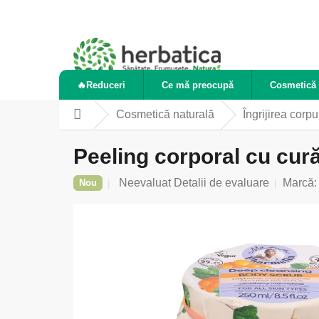
Treci
la
conținut
🔥Reduceri
Ce mă preocupă
Cosmetică 
Cosmetică naturală
Îngrijirea corpu
Acasă
Peeling corporal cu cur
Evaluarea
Neevaluat
Detalii de evaluare
Marcă
Nou
medie
a
produsului
este
0,0
din
5
stele.