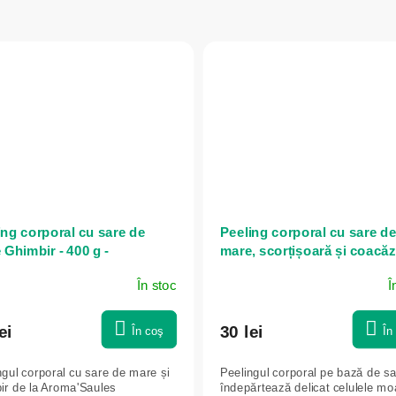
ing corporal cu sare de
Peeling corporal cu sare d
 Ghimbir - 400 g -
mare, scorțișoară și coacăz
a'Saules
400 g - Aroma'Saules
În stoc
Î
ei
30 lei
În coş
În
ngul corporal cu sare de mare și
Peelingul corporal pe bază de s
ir de la Aroma'Saules
îndepărtează delicat celulele mo