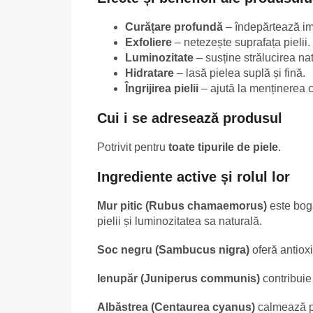
Curățare profundă
– îndepărtează imp
Exfoliere
– netezește suprafața pielii.
Luminozitate
– susține strălucirea natu
Hidratare
– lasă pielea suplă și fină.
Îngrijirea pielii
– ajută la menținerea con
Cui i se adresează produsul
Potrivit pentru
toate tipurile de piele
.
Ingrediente active și rolul lor
Mur pitic (Rubus chamaemorus)
este boga
pielii și luminozitatea sa naturală.
Soc negru (Sambucus nigra)
oferă antioxid
Ienupăr (Juniperus communis)
contribuie 
Albăstrea (Centaurea cyanus)
calmează pi