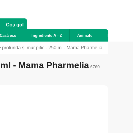
COŞ
Coş gol
DE
Casă eco
Ingrediente A - Z
Animale
Noutăți
CUMPĂRĂTURI
e profundă și mur pitic - 250 ml - Mama Pharmelia
0 ml - Mama Pharmelia
6760