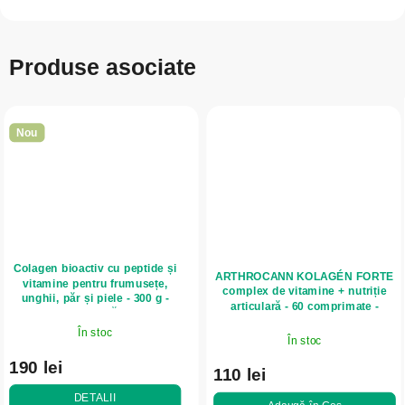
Produse asociate
Nou
Colagen bioactiv cu peptide și
ARTHROCANN KOLAGÉN FORTE
vitamine pentru frumusețe,
complex de vitamine + nutriție
unghii, păr și piele - 300 g -
articulară - 60 comprimate -
Herbatica - Căpșuni
Annabis
În stoc
În stoc
190 lei
110 lei
DETALII