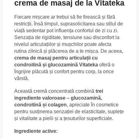
crema de masaj de la Vitateka
Fiecare mișcare ar trebui să fie firească și fără
restricții, însă timpul, suprasolicitarea sau stilul de
viață sedentar pot influența confortul de zi cu zi.
Senzația de rigiditate, tensiune sau disconfort la
nivelul articulațiilor și mușchilor poate afecta
rutina zilnică și plăcerea de a te mișca. De aceea,
crema de masaj pentru articulații cu
condroitină și glucozamină Vitateka
oferă o
îngrijire plăcută și confort pentru corp, la orice
vârstă.
Această cremă concentrată combină
trei
ingrediente valoroase – glucozamină,
condroitină și colagen
, apreciate în cosmetice
pentru susținerea senzației de elasticitate, suplețe
și vitalitate a pielii și a țesuturilor superficiale.
Ingrediente active: