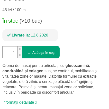
Evaluare
45 lei / 100 ml
preţ:
În stoc
(>10 buc)
Livrare la:
12.8.2026
Adăuga în coş
Crema de masaj pentru articulații cu
glucozamină,
condroitină și colagen
susține confortul, mobilitatea și
vitalitatea zonelor masate. Datorită formulei cu extracte
vegetale, oferă zilnic o senzație plăcută de îngrijire și
relaxare. Potrivită și pentru masajul zonelor solicitate,
inclusiv în perioade cu disconfort articular.
Informaţii detaliate