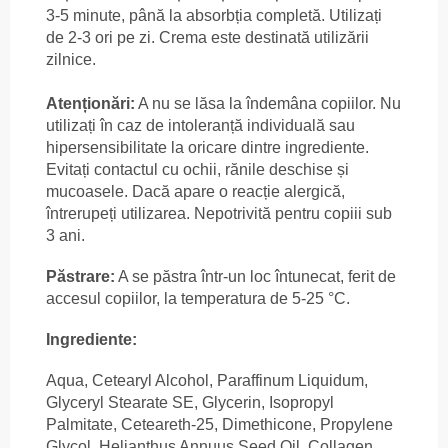
3-5 minute, până la absorbția completă. Utilizați
de 2-3 ori pe zi. Crema este destinată utilizării
zilnice.
Atenționări:
A nu se lăsa la îndemâna copiilor. Nu
utilizați în caz de intoleranță individuală sau
hipersensibilitate la oricare dintre ingrediente.
Evitați contactul cu ochii, rănile deschise și
mucoasele. Dacă apare o reacție alergică,
întrerupeți utilizarea. Nepotrivită pentru copiii sub
3 ani.
Păstrare:
A se păstra într-un loc întunecat, ferit de
accesul copiilor, la temperatura de 5-25 °C.
Ingrediente:
Aqua, Cetearyl Alcohol, Paraffinum Liquidum,
Glyceryl Stearate SE, Glycerin, Isopropyl
Palmitate, Ceteareth-25, Dimethicone, Propylene
Glycol, Helianthus Annuus Seed Oil, Collagen,