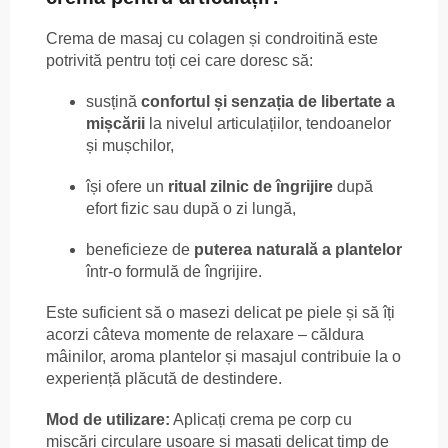
Crema de masaj cu colagen și condroitină este
potrivită pentru toți cei care doresc să:
susțină
confortul și senzația de libertate a
mișcării
la nivelul articulațiilor, tendoanelor
și mușchilor,
își ofere un
ritual zilnic de îngrijire
după
efort fizic sau după o zi lungă,
beneficieze de
puterea naturală a plantelor
într-o formulă de îngrijire.
Este suficient să o masezi delicat pe piele și să îți
acorzi câteva momente de relaxare – căldura
mâinilor, aroma plantelor și masajul contribuie la o
experiență plăcută de destindere.
Mod de utilizare:
Aplicați crema pe corp cu
mișcări circulare ușoare și masați delicat timp de