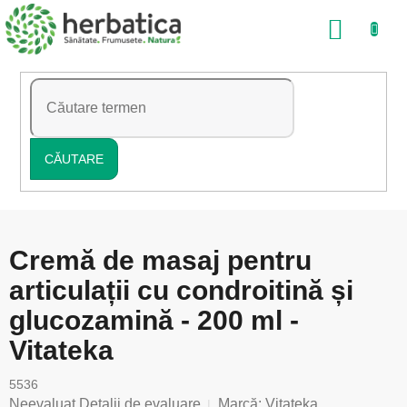
Treci
COŞ
la
conținut
DE
CUMP
CĂUTARE
Cremă de masaj pentru
articulații cu condroitină și
glucozamină - 200 ml -
Vitateka
5536
Evaluarea
Neevaluat
Detalii de evaluare
Marcă:
Vitateka