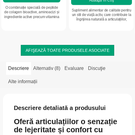
Adaugă în Coş
O combinație specială de peptide
Supliment alimentar de calitate pentru
de colagen bioactive, aminoacizi și
un stil de viață activ, care contribuie la
ingrediente active precum vitamina
îngrijirea naturală a articulațiilor,
C, acidul hialuronic și zincul, care
cartilajelor, tendoanelor și
susțin calitatea părului, unghiilor...
ligamentelor articulare. Se...
AFIŞEAZĂ TOATE PRODUSELE ASOCIATE
Descriere
Alternativ (8)
Evaluare
Discuţie
Alte informații
Descriere detaliată a produsului
Oferă articulațiilor o senzație
de lejeritate și confort cu