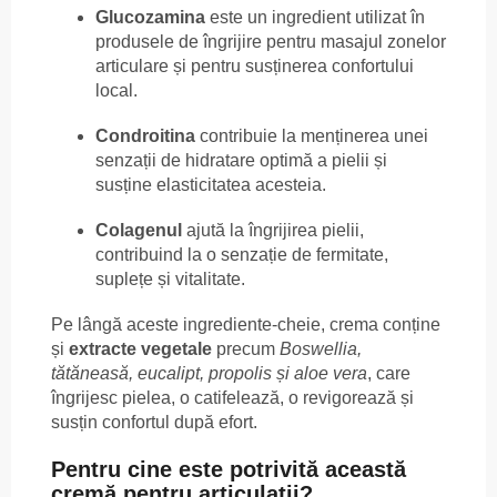
Glucozamina
este un ingredient utilizat în
produsele de îngrijire pentru masajul zonelor
articulare și pentru susținerea confortului
local.
Condroitina
contribuie la menținerea unei
senzații de hidratare optimă a pielii și
susține elasticitatea acesteia.
Colagenul
ajută la îngrijirea pielii,
contribuind la o senzație de fermitate,
suplețe și vitalitate.
Pe lângă aceste ingrediente-cheie, crema conține
și
extracte vegetale
precum
Boswellia,
tătăneasă, eucalipt, propolis și aloe vera
, care
îngrijesc pielea, o catifelează, o revigorează și
susțin confortul după efort.
Pentru cine este potrivită această
cremă pentru articulații?