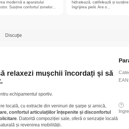
jirea modernă a aparatului
hidratează, catifelează și susține
tor. Susține confortul zonelor...
îngrijirea pielii. Are o...
Discuţie
Par
ă relaxezi mușchii încordați și să
Cate
.
EAN
entru echipamentul sportiv.
?
re locală, cu extracte din veninuri de șarpe și arnică,
Ingr
e, confortul articulațiilor înțepenite și disconfortul
licitare
. Datorită compoziției sale, oferă o senzație locală
aturală și revenirea mobilității.