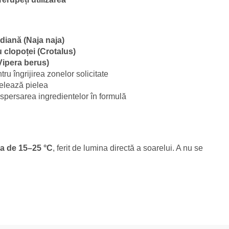
diană (Naja naja)
 clopoței (Crotalus)
Vipera berus)
ru îngrijirea zonelor solicitate
felează pielea
ispersarea ingredientelor în formulă
ra de 15–25 °C
, ferit de lumina directă a soarelui. A nu se