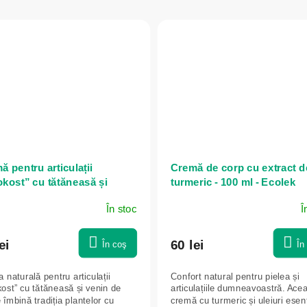
 pentru articulații
Cremă de corp cu extract d
okost” cu tătăneasă și
turmeric - 100 ml - Ecolek
 de albine - 75 ml - Elixir
În stoc
Î
ei
60 lei
În coş
În
naturală pentru articulații
Confort natural pentru pielea și
kost” cu tătăneasă și venin de
articulațiile dumneavoastră. Ace
 îmbină tradiția plantelor cu
cremă cu turmeric și uleiuri esen