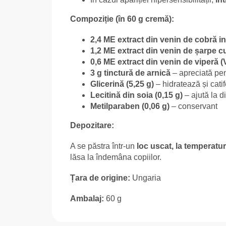
Compoziție (în 60 g cremă):
2,4 ME extract din venin de cobră in
1,2 ME extract din venin de șarpe cu
0,6 ME extract din venin de viperă (
3 g tinctură de arnică
– apreciată pent
Glicerină (5,25 g)
– hidratează și cati
Lecitină din soia (0,15 g)
– ajută la d
Metilparaben (0,06 g)
– conservant
Depozitare:
A se păstra într-un
loc uscat, la temperatu
lăsa la îndemâna copiilor.
Țara de origine:
Ungaria
Ambalaj:
60 g