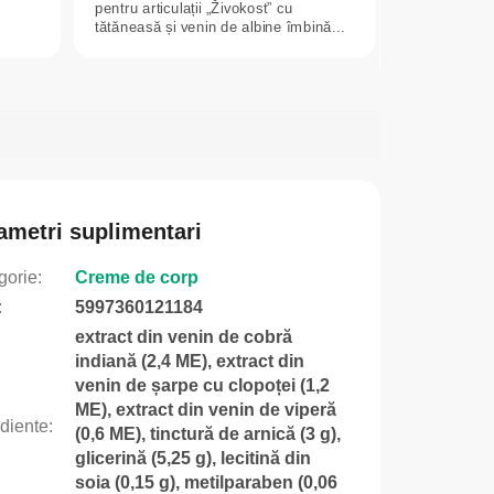
pentru articulații „Živokost” cu
tătăneasă și venin de albine îmbină...
ametri suplimentari
gorie
:
Creme de corp
:
5997360121184
extract din venin de cobră
indiană (2,4 ME), extract din
venin de șarpe cu clopoței (1,2
ME), extract din venin de viperă
ediente
:
(0,6 ME), tinctură de arnică (3 g),
glicerină (5,25 g), lecitină din
soia (0,15 g), metilparaben (0,06