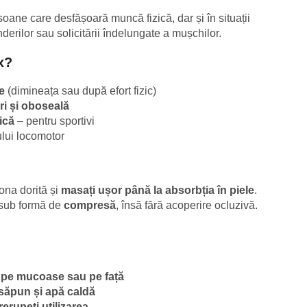
soane care desfășoară muncă fizică, dar și în situații
nderilor sau solicitării îndelungate a mușchilor.
x?
e
(dimineața sau după efort fizic)
ri și oboseală
zică
– pentru sportivi
ului locomotor
ona dorită și
masați ușor până la absorbția în piele
.
i sub formă de
compresă
, însă fără acoperire ocluzivă.
ă, pe mucoase sau pe față
 săpun și apă caldă
rerupeți utilizarea