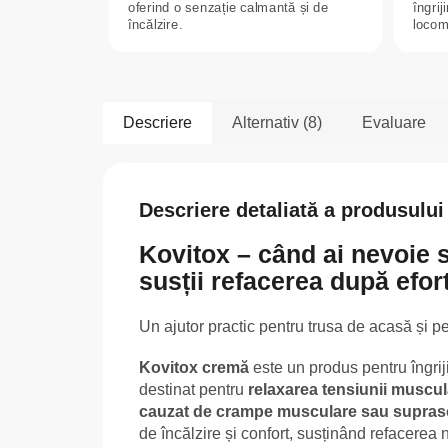
oferind o senzație calmantă și de
îngri
încălzire.
locomo
Descriere
Alternativ (8)
Evaluare
Descriere detaliată a produsului
Kovitox – când ai nevoie s
susții refacerea după efort
Un ajutor practic pentru trusa de acasă și p
Kovitox cremă
este un produs pentru îngriji
destinat pentru
relaxarea tensiunii muscular
cauzat de crampe musculare sau supraso
de încălzire și confort, susținând refacerea n