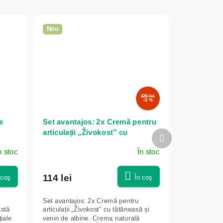
Nou
120 lei
–5 %
e
Set avantajos: 2x Cremă pentru
articulații „Živokost” cu
Produsul
tătăneasă și venin de albine - 75
următor
n stoc
În stoc
ml - Elixir
114 lei
 coş
În coş
Set avantajos: 2x Cremă pentru
astă
articulații „Živokost” cu tătăneasă și
țiale
venin de albine. Crema naturală