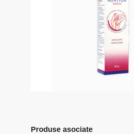
5
stele.
Produse asociate