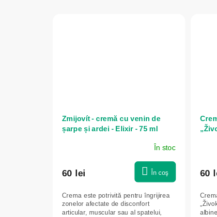
Zmijovít - cremă cu venin de
Cremă
șarpe și ardei - Elixir - 75 ml
„Živ
venin
În stoc
60 lei
60 l
În coş
Crema este potrivită pentru îngrijirea
Crema 
zonelor afectate de disconfort
„Živo
articular, muscular sau al spatelui,
albine