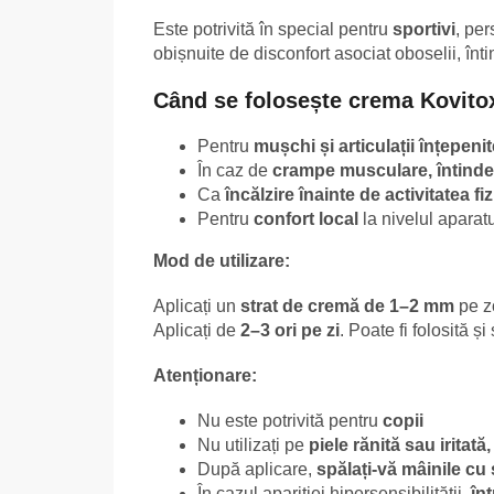
Este potrivită în special pentru
sportivi
, per
obișnuite de disconfort asociat oboselii, înti
Când se folosește crema Kovito
Pentru
mușchi și articulații înțepenit
În caz de
crampe musculare, întinde
Ca
încălzire înainte de activitatea fi
Pentru
confort local
la nivelul aparat
Mod de utilizare:
Aplicați un
strat de cremă de 1–2 mm
pe z
Aplicați de
2–3 ori pe zi
. Poate fi folosită ș
Atenționare:
Nu este potrivită pentru
copii
Nu utilizați pe
piele rănită sau iritat
După aplicare,
spălați-vă mâinile cu
În cazul apariției hipersensibilității,
înt