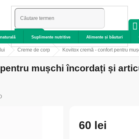
CĂUTARE
naturală
Suplimente nutritive
Alimente și băuturi
lui
Creme de corp
Kovitox cremă - confort pentru mușchi 
entru mușchi încordați și articula
O
60 lei