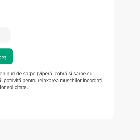
coş
eninuri de șarpe (viperă, cobră și șarpe cu
ă, potrivită pentru relaxarea mușchilor încordați
lor solicitate.