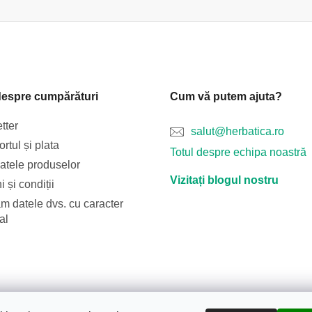
despre cumpărături
Cum vă putem ajuta?
tter
salut@herbatica.ro
rtul și plata
Totul despre echipa noastră
catele produselor
Vizitați blogul nostru
 și condiții
m datele dvs. cu caracter
al
Blog
Transportul și plata
Despre noi
Termeni și condiții