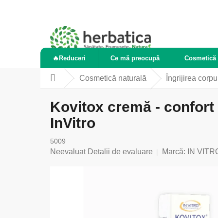
Treci
la
conținut
🔥Reduceri
Ce mă preocupă
Cosmetică 
Cosmetică naturală
Îngrijirea corpu
Acasă
Kovitox cremă - confort p
InVitro
5009
Evaluarea
Neevaluat
Detalii de evaluare
Marcă:
IN VITR
medie
a
produsului
este
0,0
din