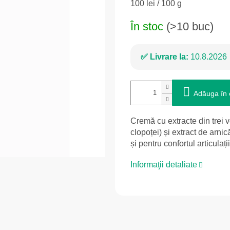
Evaluare
100 lei / 100 g
preţ:
În stoc
(>10 buc)
Livrare la:
10.8.2026
Adăuga în 
Cremă cu extracte din trei v
clopoței) și extract de arnic
și pentru confortul articulații
Informaţii detaliate