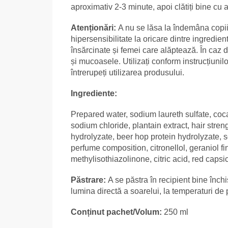
aproximativ 2-3 minute, apoi clătiți bine cu 
Atenționări:
A nu se lăsa la îndemâna copiil
hipersensibilitate la oricare dintre ingredien
însărcinate și femei care alăptează. În caz de
și mucoasele. Utilizați conform instrucțiunilo
întrerupeți utilizarea produsului.
Ingrediente:
Prepared water, sodium laureth sulfate, co
sodium chloride, plantain extract, hair stre
hydrolyzate, beer hop protein hydrolyzate, s
perfume composition, citronellol, geraniol fi
methylisothiazolinone, citric acid, red capsi
Păstrare:
A se păstra în recipient bine închis
lumina directă a soarelui, la temperaturi de
Conținut pachet/Volum:
250 ml