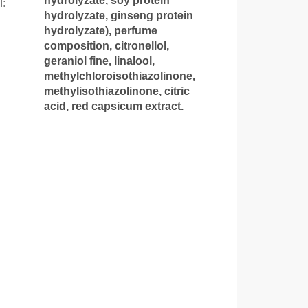
hydrolyzate, soy protein
I
:
hydrolyzate, ginseng protein
hydrolyzate), perfume
composition, citronellol,
geraniol fine, linalool,
methylchloroisothiazolinone,
methylisothiazolinone, citric
acid, red capsicum extract.