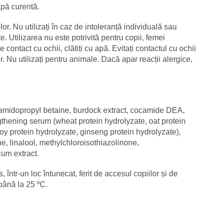
apă curentă.
or. Nu utilizați în caz de intoleranță individuală sau
te. Utilizarea nu este potrivită pentru copii, femei
 contact cu ochii, clătiți cu apă. Evitați contactul cu ochii
r. Nu utilizați pentru animale. Dacă apar reacții alergice,
camidopropyl betaine, burdock extract, cocamide DEA,
ngthening serum (wheat protein hydrolyzate, oat protein
oy protein hydrolyzate, ginseng protein hydrolyzate),
ne, linalool, methylchloroisothiazolinone,
cum extract.
, într-un loc întunecat, ferit de accesul copiilor și de
 până la 25 ºC.