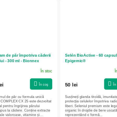
am de păr împotriva căderii
Selén BioActive - 60 capsul
ui - 300 ml - Bionnex
Epigemic®
În stoc
Î
ei
50 lei
În coş
În
mul de păr cu formula unică
Susțineți glanda tiroidă, imunitat
 COMPLEX CX 25 este dezvoltat
protecția celulelor împotriva radic
l pentru îngrijirea părului
liberi. Seleniul premium este leg
spus la cădere. Conține extracte
organic în drojdie de bere uscată
le valoroase, vitamine și...
reprezentând o formă...