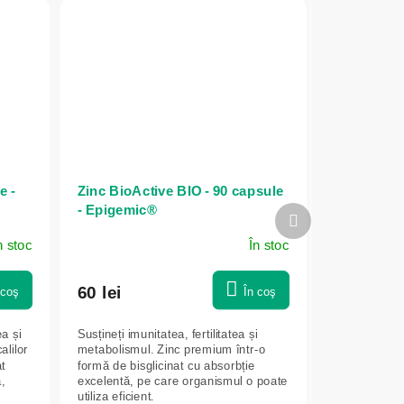
e -
Zinc BioActive BIO - 90 capsule
- Epigemic®
Produsul
următor
n stoc
În stoc
60 lei
 coş
În coş
ea și
Susțineți imunitatea, fertilitatea și
alilor
metabolismul. Zinc premium într-o
at
formă de bisglicinat cu absorbție
,
excelentă, pe care organismul o poate
utiliza eficient.