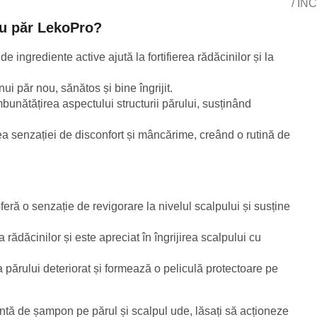
/ INC
ru păr LekoPro?
de ingrediente active ajută la fortifierea rădăcinilor și la
nui păr nou, sănătos și bine îngrijit.
îmbunătățirea aspectului structurii părului, susținând
rea senzației de disconfort și mâncărime, creând o rutină de
oferă o senzație de revigorare la nivelul scalpului și susține
rea rădăcinilor și este apreciat în îngrijirea scalpului cu
rea părului deteriorat și formează o peliculă protectoare pe
ientă de șampon pe părul și scalpul ude, lăsați să acționeze