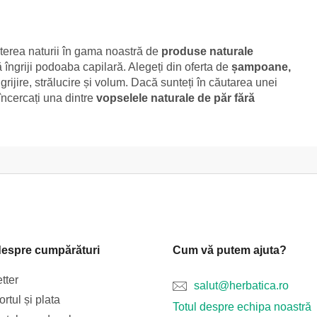
puterea naturii în gama noastră de
produse naturale
ă îngriji podoaba capilară. Alegeți din oferta de
șampoane,
ngrijire, strălucire și volum. Dacă sunteți în căutarea unei
încercați una dintre
vopselele naturale de păr fără
despre cumpărături
Cum vă putem ajuta?
tter
salut@herbatica.ro
rtul și plata
Totul despre echipa noastră