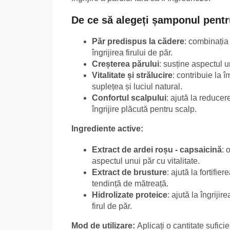
De ce să alegeți șamponul pent
Păr predispus la cădere
: combinația 
îngrijirea firului de păr.
Creșterea părului
: susține aspectul u
Vitalitate și strălucire
: contribuie la 
suplețea și luciul natural.
Confortul scalpului
: ajută la reduce
îngrijire plăcută pentru scalp.
Ingrediente active:
Extract de ardei roșu - capsaicină
: 
aspectul unui păr cu vitalitate.
Extract de brusture
: ajută la fortifie
tendință de mătreață.
Hidrolizate proteice
: ajută la îngriji
firul de păr.
Mod de utilizare:
Aplicați o cantitate sufic