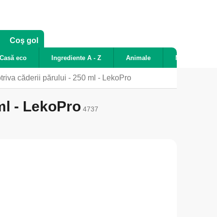
COŞ
Coş gol
DE
Casă eco
Ingrediente A - Z
Animale
Noutăți
CUMPĂRĂTURI
iva căderii părului - 250 ml - LekoPro
ml - LekoPro
4737