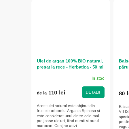
Ulei de argan 100% BIO natural,
Bals
presat la rece - Herbatica - 50 ml
părul
În stoc
110 lei
DETALII
80 l
de la
Acest ulei natural este obținut din
Balsa
fructele arborelui Argania Spinosa și
VITIS
este considerat unul dintre cele mai
specia
prețioase uleiuri, fiind numit și aurul
predi
marocan. Conține acizi...
vegeta