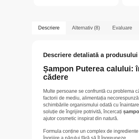
Descriere
Alternativ (8)
Evaluare
Descriere detaliată a produsului
Șampon Puterea calului: în
cădere
Multe persoane se confruntă cu problema căde
factorii de mediu, alimentația necorespunză
schimbările organismului odată cu înaintarea 
soluție de îngrijire potrivită, încercați
șampon
ajutor cosmetic inspirat din natură.
Formula conține un complex de ingrediente 
îngrijire a părului fără să îl îngreuneze.