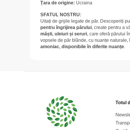
Țara de origine:
Ucraina
SFATUL NOSTRU:
Uitați de grijile legate de păr. Descoperiți 
pentru îngrijirea părului
, create pentru a v
măști, uleiuri și seruri
, care oferă părului î
vopsele de păr blânde, cu nuanțe naturale, 
amoniac, disponibile în diferite nuanțe
.
S
u
b
s
Totul 
o
l
Newsle
Transpo