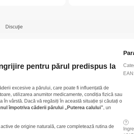
Discuţie
Par
grijire pentru părul predispus la
Cate
EAN
rii excesive a părului, care poate fi influențată de
toare, utilizarea anumitor medicamente, condiția fizică sau
în vârstă. Dacă vă regăsiți în această situație și căutați o
ul împotriva căderii părului „Puterea calului”
, un
?
active de origine naturală, care completează rutina de
Ingr