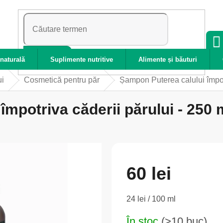
CĂUTARE
naturală
Suplimente nutritive
Alimente și băuturi
ui
Cosmetică pentru păr
Șampon Puterea calului împotr
mpotriva căderii părului - 250 
60 lei
Evaluare
24 lei / 100 ml
preţ:
În stoc
(>10 buc)