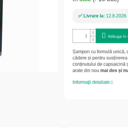
Livrare la:
12.8.2026
Adăuga în 
Șampon cu formulă unică, cr
cădere și pentru susținerea 
conținutului de capsaicină ș
arate din nou
mai des și ma
Informaţii detaliate