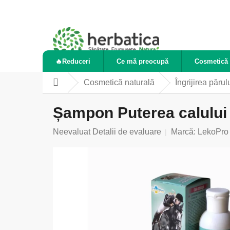
Treci
la
conținut
🔥Reduceri
Ce mă preocupă
Cosmetică 
Cosmetică naturală
Îngrijirea părul
Acasă
Șampon Puterea calului î
Evaluarea
Neevaluat
Detalii de evaluare
Marcă:
LekoPro
medie
a
produsului
este
0,0
din
5
stele.