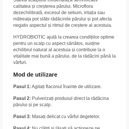
calitatea și creșterea părului. Microflora
dezechilibrată, excesul de sebum, iritația sau
mătreața pot slăbi rădăcinile părului și pot afecta
negativ aspectul și ritmul de creștere al acestuia.
HYDROBIOTIC ajută la crearea condițiilor optime
pentru un scalp cu aspect sănătos, susține
echilibrul natural al acestuia și contribuie la o
vitalitate mai bună a părului, de la rădăcini până la
vârfuri.
Mod de utilizare
Pasul 1:
Agitați flaconul înainte de utilizare.
Pasul 2:
Pulverizați produsul direct la rădăcina
părului și pe scalp.
Pasul 3:
Masați delicat cu vârful degetelor.
Pasul 4:
Nu clătiți și lăsați să acționeze pe