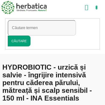
Treci
COŞ
la
conținut
DE
CUMP
CĂUTARE
HYDROBIOTIC - urzică și
salvie - îngrijire intensivă
pentru căderea părului,
mătreață și scalp sensibil -
150 ml - INA Essentials