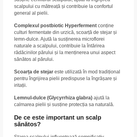
scalpului cu mătreață și contribuie la confortul
general al pielii.
Complexul postbiotic Hyperferment
conține
culturi fermentate din urzică, scoarță de stejar și
lemn-dulce. Ajută la susținerea microflorei
naturale a scalpului, contribuie la întărirea
rădăcinilor părului și la menținerea unui aspect
sănătos al părului.
Scoarța de stejar
este utilizată în mod tradițional
pentru îngrijirea pielii predispuse la îngrășare și
iritații.
Lemnul-dulce (Glycyrrhiza glabra)
ajută la
calmarea pielii și susține protecția sa naturală.
De ce este important un scalp
sănătos?
Starea scalpului influențează semnificativ