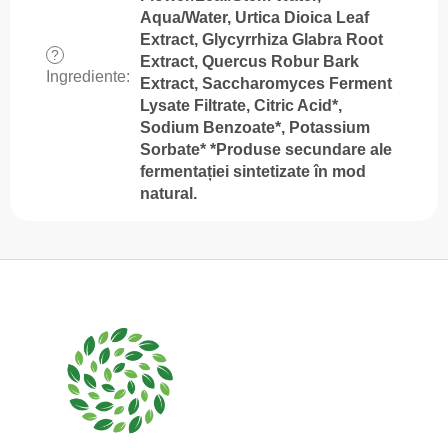
Aqua/Water, Urtica Dioica Leaf
Extract, Glycyrrhiza Glabra Root
?
Extract, Quercus Robur Bark
Ingrediente
:
Extract, Saccharomyces Ferment
Lysate Filtrate, Citric Acid*,
Sodium Benzoate*, Potassium
Sorbate* *Produse secundare ale
fermentației sintetizate în mod
natural.
S
u
b
s
o
l