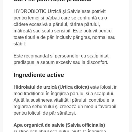
HYDROBIOTIC Urzică și Salvie este potrivit
pentru femei și bărbați care se confruntă cu o
cădere excesivă a părului, rărirea părului,
mătreață sau scalp sensibil. Este potrivit pentru
toate tipurile de păr, inclusiv păr gras, normal sau
slăbit.
Este recomandat și persoanelor cu scalp iritat,
predispus la sebum excesiv sau la disconfort.
Ingrediente active
Hidrolatul de urzică (Urtica dioica)
este folosit în
mod tradițional în îngrijirea părului și a scalpului.
Ajută la susținerea vitalității părului, contribuie la
reglarea sebumului și creează un mediu favorabil
pentru foliculi de păr sănătoși.
Apa organică de salvie (Salvia officinalis)
susține echilibrul scalpului, ajută la îngrijirea