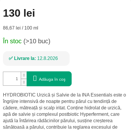
130 lei
Evaluare
86,67 lei / 100 ml
preţ:
În stoc
(>10 buc)
Livrare la:
12.8.2026
Adăuga în coş
HYDROBIOTIC Urzică și Salvie de la INA Essentials este o
îngrijire intensivă de noapte pentru părul cu tendință de
cădere, mătreață și scalp iritat. Conține hidrolat de urzică,
apă de salvie și complexul postbiotic Hyperferment, care
ajută la întărirea rădăcinilor părului, susține creșterea
sănătoasă a părului, contribuie la reglarea excesului de