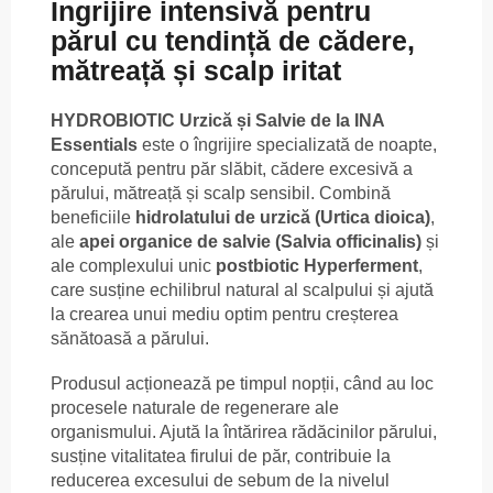
Îngrijire intensivă pentru
părul cu tendință de cădere,
mătreață și scalp iritat
HYDROBIOTIC Urzică și Salvie de la INA
Essentials
este o îngrijire specializată de noapte,
concepută pentru păr slăbit, cădere excesivă a
părului, mătreață și scalp sensibil. Combină
beneficiile
hidrolatului de urzică (Urtica dioica)
,
ale
apei organice de salvie (Salvia officinalis)
și
ale complexului unic
postbiotic Hyperferment
,
care susține echilibrul natural al scalpului și ajută
la crearea unui mediu optim pentru creșterea
sănătoasă a părului.
Produsul acționează pe timpul nopții, când au loc
procesele naturale de regenerare ale
organismului. Ajută la întărirea rădăcinilor părului,
susține vitalitatea firului de păr, contribuie la
reducerea excesului de sebum de la nivelul