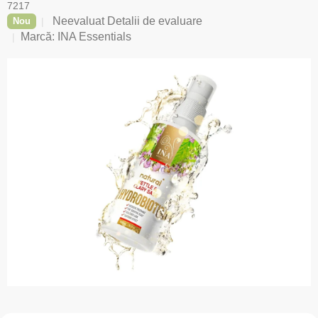
7217
Evaluarea
Neevaluat
Detalii de evaluare
Nou
medie
Marcă:
INA Essentials
a
produsului
este
0,0
din
5
stele.