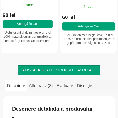
În stoc
În stoc
60 lei
60 lei
Adaugă în Coş
Adaugă în Coş
Uleiul esențial de mirt este un ulei
Uleiul de chimen negru este un ulei
100% natural, cu un parfum delicat,
100% natural, potrivit pentru ten, corp
proaspăt și ierbos. Se obține prin
și păr. Hidratează, catifelează și
distilarea frunzelor de Myrtus
susține elasticitatea pielii. Datorită
communis. Are o aromă revigorantă
conținutului de acizi...
și...
AFIŞEAZĂ TOATE PRODUSELE ASOCIATE
Descriere
Alternativ (8)
Evaluare
Discuţie
Descriere detaliată a produsului