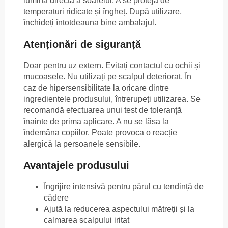
lumina directă a soarelui. A se proteja de
temperaturi ridicate și îngheț. După utilizare,
închideți întotdeauna bine ambalajul.
Atenționări de siguranță
Doar pentru uz extern. Evitați contactul cu ochii și
mucoasele. Nu utilizați pe scalpul deteriorat. În
caz de hipersensibilitate la oricare dintre
ingredientele produsului, întrerupeți utilizarea. Se
recomandă efectuarea unui test de toleranță
înainte de prima aplicare. A nu se lăsa la
îndemâna copiilor. Poate provoca o reacție
alergică la persoanele sensibile.
Avantajele produsului
Îngrijire intensivă pentru părul cu tendință de
cădere
Ajută la reducerea aspectului mătreții și la
calmarea scalpului iritat