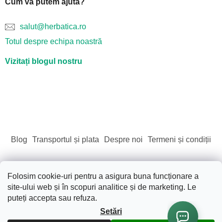
Cum vă putem ajuta?
salut@herbatica.ro
Totul despre echipa noastră
Vizitați blogul nostru
Blog
Transportul și plata
Despre noi
Termeni și condiții
Folosim cookie-uri pentru a asigura buna funcționare a
site-ului web și în scopuri analitice și de marketing. Le
Creat de Shoptet
puteți accepta sau refuza.
Setări
Drepturi de autor 2026
Sãnãtate. Frumusete. Natura.
.