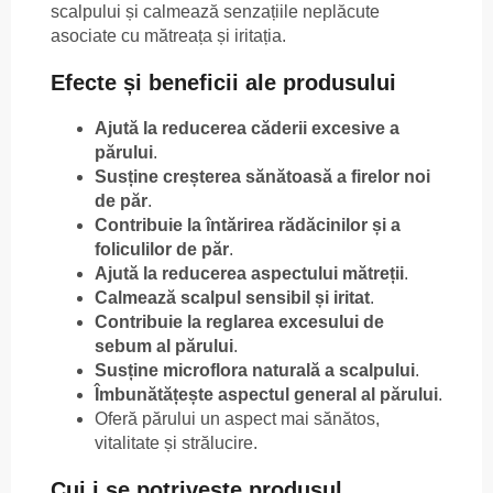
scalpului și calmează senzațiile neplăcute
asociate cu mătreața și iritația.
Efecte și beneficii ale produsului
Ajută la reducerea căderii excesive a
părului
.
Susține creșterea sănătoasă a firelor noi
de păr
.
Contribuie la întărirea rădăcinilor și a
foliculilor de păr
.
Ajută la reducerea aspectului mătreții
.
Calmează scalpul sensibil și iritat
.
Contribuie la reglarea excesului de
sebum al părului
.
Susține microflora naturală a scalpului
.
Îmbunătățește aspectul general al părului
.
Oferă părului un aspect mai sănătos,
vitalitate și strălucire.
Cui i se potrivește produsul