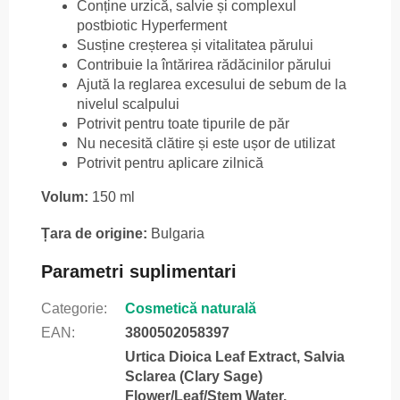
Conține urzică, salvie și complexul
postbiotic Hyperferment
Susține creșterea și vitalitatea părului
Contribuie la întărirea rădăcinilor părului
Ajută la reglarea excesului de sebum de la
nivelul scalpului
Potrivit pentru toate tipurile de păr
Nu necesită clătire și este ușor de utilizat
Potrivit pentru aplicare zilnică
Volum:
150 ml
Țara de origine:
Bulgaria
Parametri suplimentari
Categorie
:
Cosmetică naturală
EAN
:
3800502058397
Urtica Dioica Leaf Extract, Salvia
Sclarea (Clary Sage)
Flower/Leaf/Stem Water,