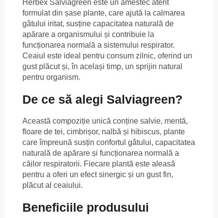
Herbex Salviagreen este un amestec atent
formulat din șase plante, care ajută la calmarea
gâtului iritat, susține capacitatea naturală de
apărare a organismului și contribuie la
funcționarea normală a sistemului respirator.
Ceaiul este ideal pentru consum zilnic, oferind un
gust plăcut și, în același timp, un sprijin natural
pentru organism.
De ce să alegi Salviagreen?
Această compoziție unică conține salvie, mentă,
floare de tei, cimbrișor, nalbă și hibiscus, plante
care împreună susțin confortul gâtului, capacitatea
naturală de apărare și funcționarea normală a
căilor respiratorii. Fiecare plantă este aleasă
pentru a oferi un efect sinergic și un gust fin,
plăcut al ceaiului.
Beneficiile produsului