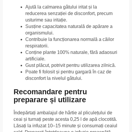
Ajută la calmarea gâtului iritat și la
reducerea senzației de disconfort, precum
usturime sau iritație.
Susține capacitatea naturală de apărare a
organismului.
Contribuie la funcționarea normală a căilor
respiratorii.
Conține plante 100% naturale, fără adaosuri
artificiale.
Gust plăcut, potrivit pentru utilizarea zilnică.
Poate fi folosit și pentru gargară în caz de
disconfort la nivelul gâtului.
Recomandare pentru
preparare și utilizare
Îndepărtați ambalajul de hârtie al pliculețului de
ceai și turnați peste acesta 0,25 l de apă clocotită.
Lăsați la infuzat 10–15 minute și consumați ceaiul