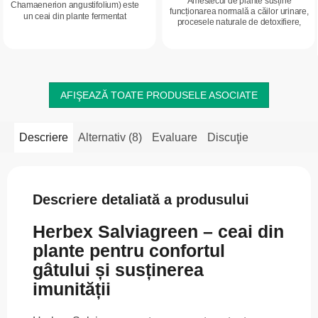
Amestecul de plante susține
Chamaenerion angustifolium) este
funcționarea normală a căilor urinare,
un ceai din plante fermentat
procesele naturale de detoxifiere,
tradițional, cunoscut pentru gustul
prospețimea organismului, eliminarea
său fin și pentru absența naturală
apei din corp și funcționarea
a...
normală...
AFIŞEAZĂ TOATE PRODUSELE ASOCIATE
Descriere
Alternativ (8)
Evaluare
Discuţie
Descriere detaliată a produsului
Herbex Salviagreen – ceai din
plante pentru confortul
gâtului și susținerea
imunității