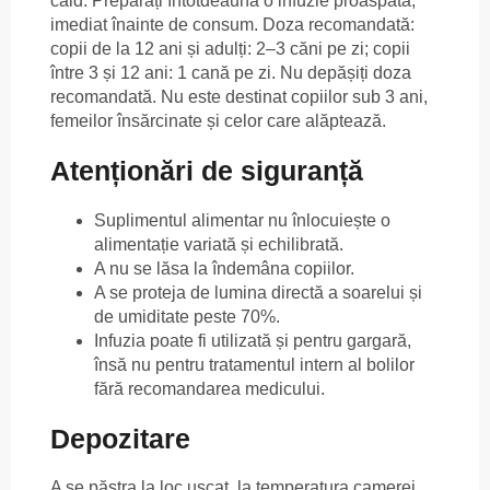
cald. Preparați întotdeauna o infuzie proaspătă,
imediat înainte de consum. Doza recomandată:
copii de la 12 ani și adulți: 2–3 căni pe zi; copii
între 3 și 12 ani: 1 cană pe zi. Nu depășiți doza
recomandată. Nu este destinat copiilor sub 3 ani,
femeilor însărcinate și celor care alăptează.
Atenționări de siguranță
Suplimentul alimentar nu înlocuiește o
alimentație variată și echilibrată.
A nu se lăsa la îndemâna copiilor.
A se proteja de lumina directă a soarelui și
de umiditate peste 70%.
Infuzia poate fi utilizată și pentru gargară,
însă nu pentru tratamentul intern al bolilor
fără recomandarea medicului.
Depozitare
A se păstra la loc uscat, la temperatura camerei,