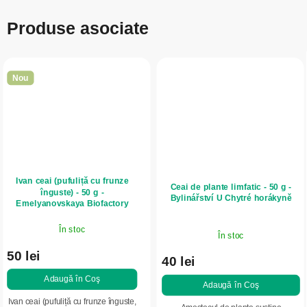
Produse asociate
Nou
Ivan ceai (pufuliță cu frunze
Ceai de plante limfatic - 50 g -
înguste) - 50 g -
Bylinářství U Chytré horákyně
Emelyanovskaya Biofactory
În stoc
În stoc
50 lei
40 lei
Adaugă în Coş
Adaugă în Coş
Ivan ceai (pufuliță cu frunze înguste,