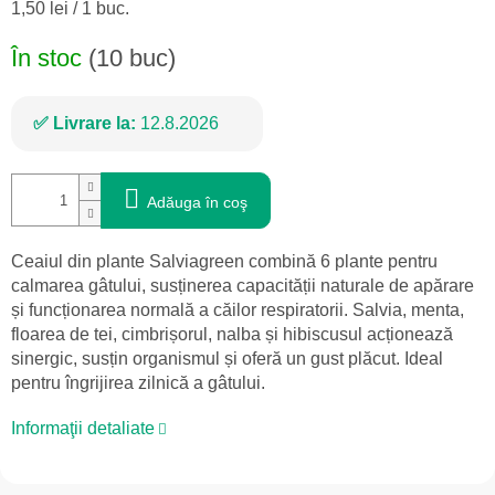
Evaluare
1,50 lei / 1 buc.
preţ:
În stoc
(10 buc)
Livrare la:
12.8.2026
Adăuga în coş
Ceaiul din plante Salviagreen combină 6 plante pentru
calmarea gâtului, susținerea capacității naturale de apărare
și funcționarea normală a căilor respiratorii. Salvia, menta,
floarea de tei, cimbrișorul, nalba și hibiscusul acționează
sinergic, susțin organismul și oferă un gust plăcut. Ideal
pentru îngrijirea zilnică a gâtului.
Informaţii detaliate