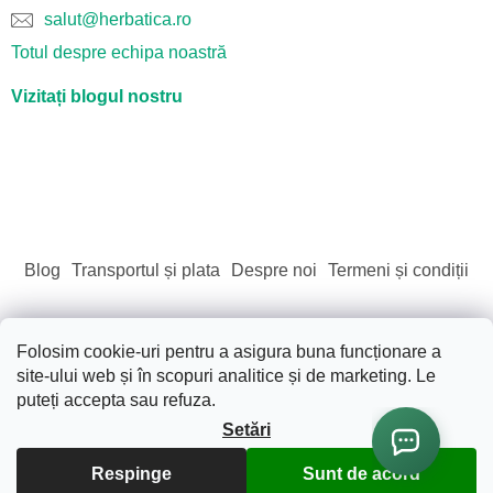
salut@herbatica.ro
Totul despre echipa noastră
Vizitați blogul nostru
Blog
Transportul și plata
Despre noi
Termeni și condiții
Folosim cookie-uri pentru a asigura buna funcționare a
site-ului web și în scopuri analitice și de marketing. Le
Creat de Shoptet
puteți accepta sau refuza.
Setări
Drepturi de autor 2026
Sãnãtate. Frumusete. Natura.
.
Toate drepturile rezervate.
Editați setările cookie-urilor
Respinge
Sunt de acord