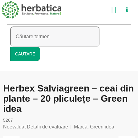
Treci
COŞ
la
conținut
DE
CUMP
CĂUTARE
Herbex Salviagreen – ceai din
plante – 20 pliculețe – Green
idea
5267
Evaluarea
Neevaluat
Detalii de evaluare
Marcă:
Green idea
medie