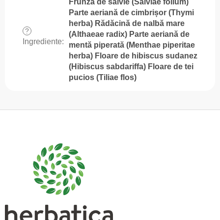
Frunză de salvie (Salviae folium)
Parte aeriană de cimbrișor (Thymi
herba) Rădăcină de nalbă mare
?
(Althaeae radix) Parte aeriană de
Ingrediente
:
mentă piperată (Menthae piperitae
herba) Floare de hibiscus sudanez
(Hibiscus sabdariffa) Floare de tei
pucios (Tiliae flos)
S
u
b
s
o
l