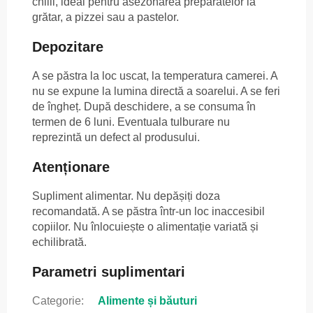
chilli, ideal pentru asezonarea preparatelor la
grătar, a pizzei sau a pastelor.
Depozitare
A se păstra la loc uscat, la temperatura camerei. A
nu se expune la lumina directă a soarelui. A se feri
de îngheț. După deschidere, a se consuma în
termen de 6 luni. Eventuala tulburare nu
reprezintă un defect al produsului.
Atenționare
Supliment alimentar. Nu depășiți doza
recomandată. A se păstra într-un loc inaccesibil
copiilor. Nu înlocuiește o alimentație variată și
echilibrată.
Parametri suplimentari
Categorie
:
Alimente și băuturi