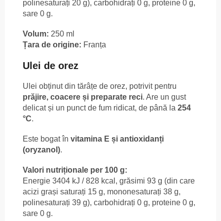
polinesaturați 20 g), carbohidrați 0 g, proteine 0 g,
sare 0 g.
Volum:
250 ml
Țara de origine:
Franța
Ulei de orez
Ulei obținut din tărâțe de orez, potrivit pentru
prăjire, coacere și preparate reci
. Are un gust
delicat și un punct de fum ridicat, de până la
254
°C
.
Este bogat în
vitamina E și antioxidanți
(oryzanol)
.
Valori nutriționale per 100 g:
Energie 3404 kJ / 828 kcal, grăsimi 93 g (din care
acizi grași saturați 15 g, mononesaturați 38 g,
polinesaturați 39 g), carbohidrați 0 g, proteine 0 g,
sare 0 g.