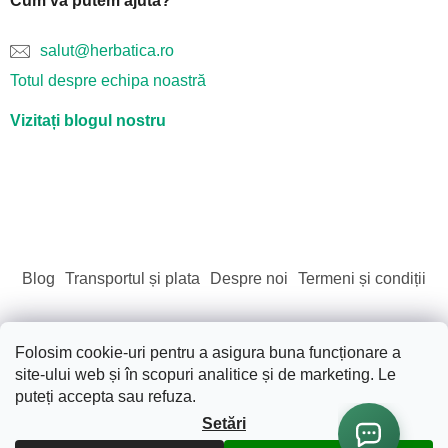
Cum vă putem ajuta?
salut@herbatica.ro
Totul despre echipa noastră
Vizitați blogul nostru
Blog
Transportul și plata
Despre noi
Termeni și condiții
Folosim cookie-uri pentru a asigura buna funcționare a
site-ului web și în scopuri analitice și de marketing. Le
Creat de Shoptet
puteți accepta sau refuza.
Setări
Drepturi de autor 2026
Sãnãtate. Frumusete. Natura.
.