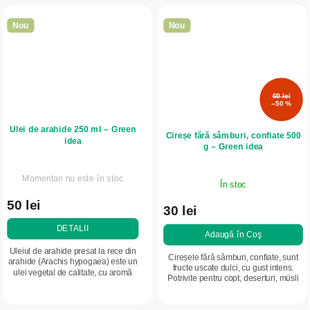
Nou
Nou
60 lei
–50 %
Ulei de arahide 250 ml – Green
Cireșe fără sâmburi, confiate 500
idea
g – Green idea
Momentan nu este în stoc
În stoc
50 lei
30 lei
DETALII
Adaugă în Coş
Uleiul de arahide presat la rece din
Cireșele fără sâmburi, confiate, sunt
arahide (Arachis hypogaea) este un
fructe uscate dulci, cu gust intens.
ulei vegetal de calitate, cu aromă
Potrivite pentru copt, deserturi, müsli
fină de nuci. Este bogat în acizi grași
sau consum direct. O rezervă practică
nesaturați, vitamine și...
de fructe, cu termen de...