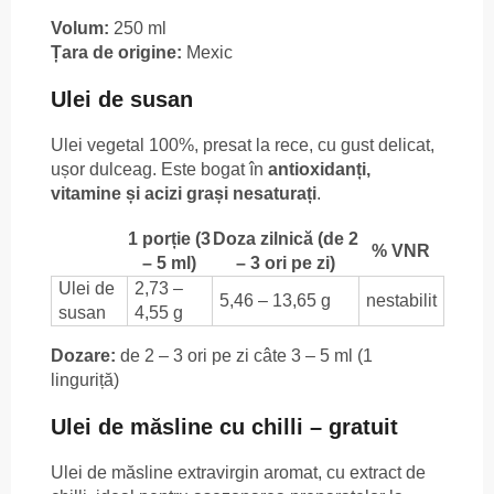
Volum:
250 ml
Țara de origine:
Mexic
Ulei de susan
Ulei vegetal 100%, presat la rece, cu gust delicat,
ușor dulceag. Este bogat în
antioxidanți,
vitamine și acizi grași nesaturați
.
1 porție (3
Doza zilnică (de 2
% VNR
– 5 ml)
– 3 ori pe zi)
Ulei de
2,73 –
5,46 – 13,65 g
nestabilit
susan
4,55 g
Dozare:
de 2 – 3 ori pe zi câte 3 – 5 ml (1
linguriță)
Ulei de măsline cu chilli – gratuit
Ulei de măsline extravirgin aromat, cu extract de