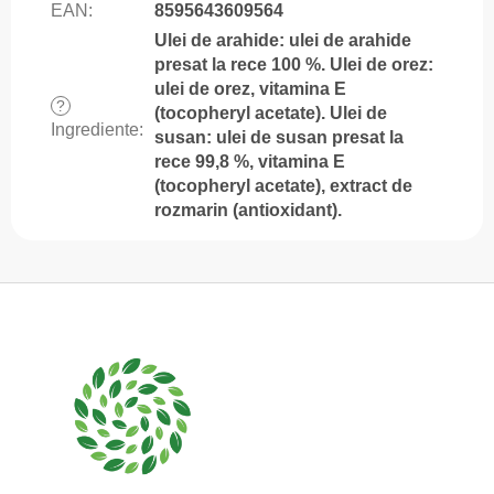
EAN
:
8595643609564
Ulei de arahide: ulei de arahide
presat la rece 100 %. Ulei de orez:
ulei de orez, vitamina E
?
(tocopheryl acetate). Ulei de
Ingrediente
:
susan: ulei de susan presat la
rece 99,8 %, vitamina E
(tocopheryl acetate), extract de
rozmarin (antioxidant).
S
u
b
s
o
l