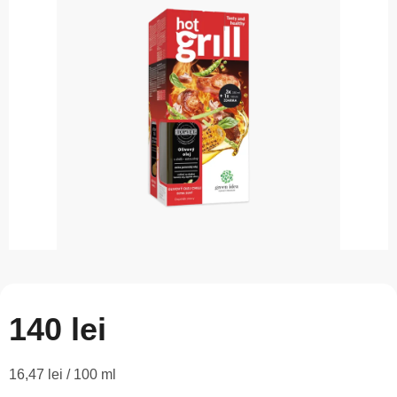
este
0,0
din
5
stele.
140 lei
Evaluare
16,47 lei / 100 ml
preţ: