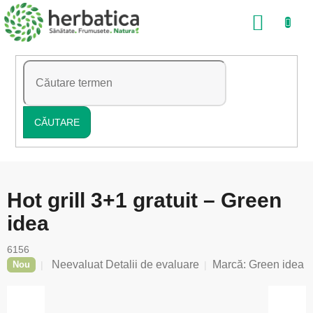
Treci
COŞ
la
conținut
DE
CUMP
CĂUTARE
Hot grill 3+1 gratuit – Green
idea
6156
Evaluarea
Neevaluat
Detalii de evaluare
Marcă:
Green idea
Nou
medie
a
produsului