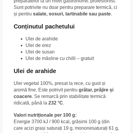
preparatelor la un nivel gastronomic profesionist.
Sunt potrivite nu doar pentru preparare termică, ci
și pentru
salate, sosuri, tartinabile sau paste
.
Conținutul pachetului
Ulei de arahide
Ulei de orez
Ulei de susan
Ulei de măsline cu chilli – gratuit
Ulei de arahide
Ulei vegetal 100%, presat la rece, cu gust și
aromă fine. Este potrivit pentru
grătar, prăjire și
coacere
. Se remarcă prin stabilitate termică
ridicată, până la
232 °C
.
Valori nutriționale per 100 g:
Energie 3700 kJ / 900 kcal, grăsimi 100 g (din
care acizi grași saturați 19 g, mononesaturați 61 g,