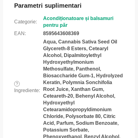
Parametri suplimentari
Acondiționatoare și balsamuri
Categorie
:
pentru păr
EAN
:
8595643608369
Aqua, Cannabis Sativa Seed Oil
Glycereth-8 Esters, Cetearyl
Alcohol, Dipalmitoylethyl
Hydroxyethylmonium
Methosulfate, Panthenol,
Biosaccharide Gum-1, Hydrolyzed
Keratin, Polymnia Sonchifolia
?
Root Juice, Xanthan Gum,
Ingrediente
:
Ceteareth-20, Behenyl Alcohol,
Hydroxyethyl
Cetearamidopropyldimonium
Chloride, Polysorbate 80, Citric
Acid, Parfum, Sodium Benzoate,
Potassium Sorbate,
Phenoxyethanol, Benzyl Alcohol.