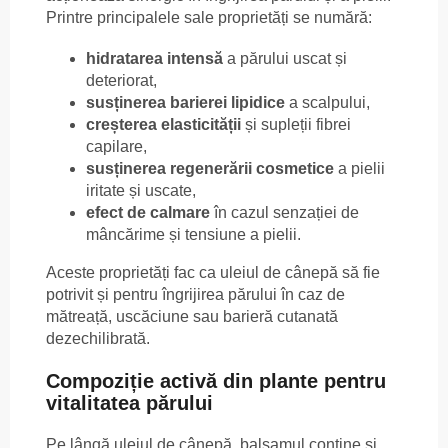
Printre principalele sale proprietăți se numără:
hidratarea intensă
a părului uscat și
deteriorat,
susținerea barierei lipidice
a scalpului,
creșterea elasticității
și supleții fibrei
capilare,
susținerea regenerării cosmetice
a pielii
iritate și uscate,
efect de calmare
în cazul senzației de
mâncărime și tensiune a pielii.
Aceste proprietăți fac ca uleiul de cânepă să fie
potrivit și pentru îngrijirea părului în caz de
mătreață, uscăciune sau barieră cutanată
dezechilibrată.
Compoziție activă din plante pentru
vitalitatea părului
Pe lângă uleiul de cânepă, balsamul conține și