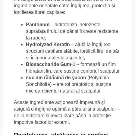
ingrediente orientate către îngrijirea, protecția și
fortifierea fibrei capilare:
Panthenol
– hidratează, netezește
suprafața firului de păr și îi crește rezistența
la rupere,
Hydrolyzed Keratin
– ajută la îngrijirea
structurii capilare slăbite, fortifică firul de păr
și îi îmbunătățește aspectul,
Biosaccharide Gum-1
– formează un film
hidratant fin, care susține confortul scalpului,
suc din rădăcină de yacon
(Polymnia
Sonchifolia) – are rol prebiotic și susține
microambientul natural al scalpului.
Aceste ingrediente acționează împreună și
asigură o îngrijire optimă a părului și a scalpului –
de la hidratare și revitalizare până la protecție
împotriva factorilor externi.
Revitalizare, strălucire și confort