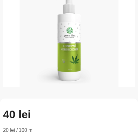
este
0,0
din
5
stele.
40 lei
Evaluare
20 lei / 100 ml
preţ: