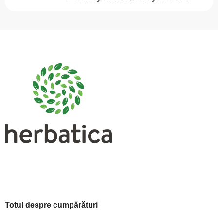
S
u
b
s
o
l
Totul despre cumpărături