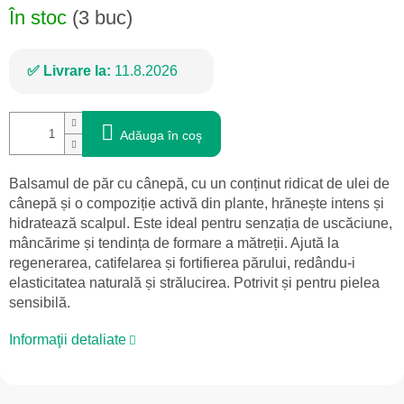
În stoc
(3 buc)
Livrare la:
11.8.2026
Adăuga în coş
Balsamul de păr cu cânepă, cu un conținut ridicat de ulei de
cânepă și o compoziție activă din plante, hrănește intens și
hidratează scalpul. Este ideal pentru senzația de uscăciune,
mâncărime și tendința de formare a mătreții. Ajută la
regenerarea, catifelarea și fortifierea părului, redându-i
elasticitatea naturală și strălucirea. Potrivit și pentru pielea
sensibilă.
Informaţii detaliate