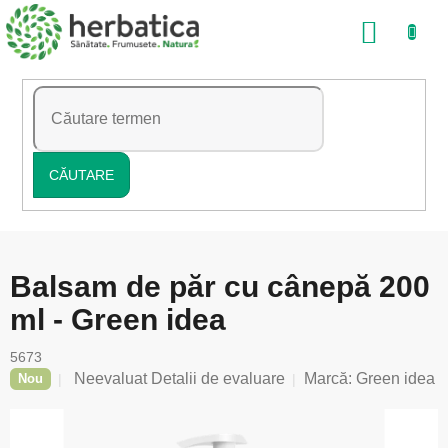
Treci
COŞ
la
conținut
DE
CUMP
CĂUTARE
Balsam de păr cu cânepă 200
ml - Green idea
5673
Evaluarea
Neevaluat
Detalii de evaluare
Marcă:
Green idea
Nou
medie
a
produsului