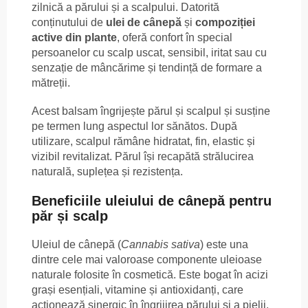
zilnică a părului și a scalpului. Datorită
conținutului de
ulei de cânepă
și
compoziției
active din plante
, oferă confort în special
persoanelor cu scalp uscat, sensibil, iritat sau cu
senzație de mâncărime și tendință de formare a
mătreții.
Acest balsam îngrijește părul și scalpul și susține
pe termen lung aspectul lor sănătos. După
utilizare, scalpul rămâne hidratat, fin, elastic și
vizibil revitalizat. Părul își recapătă strălucirea
naturală, suplețea și rezistența.
Beneficiile uleiului de cânepă pentru
păr și scalp
Uleiul de cânepă (
Cannabis sativa
) este una
dintre cele mai valoroase componente uleioase
naturale folosite în cosmetică. Este bogat în acizi
grași esențiali, vitamine și antioxidanți, care
acționează sinergic în îngrijirea părului și a pielii.