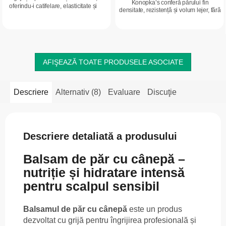
Konopka’s conferă părului fin
oferindu-i catifelare, elasticitate și
densitate, rezistență și volum lejer, fără
strălucire naturală.
să îl încarce.
AFIŞEAZĂ TOATE PRODUSELE ASOCIATE
Descriere
Alternativ (8)
Evaluare
Discuţie
Descriere detaliată a produsului
Balsam de păr cu cânepă –
nutriție și hidratare intensă
pentru scalpul sensibil
Balsamul de păr cu cânepă
este un produs
dezvoltat cu grijă pentru îngrijirea profesională și