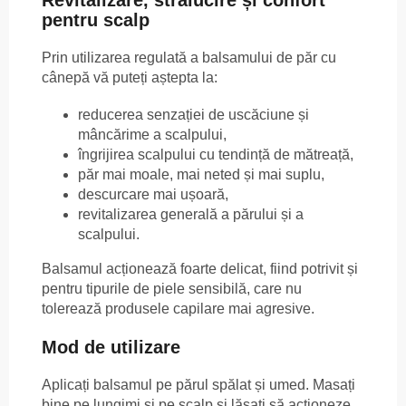
pentru scalp
Prin utilizarea regulată a balsamului de păr cu
cânepă vă puteți aștepta la:
reducerea senzației de uscăciune și
mâncărime a scalpului,
îngrijirea scalpului cu tendință de mătreață,
păr mai moale, mai neted și mai suplu,
descurcare mai ușoară,
revitalizarea generală a părului și a
scalpului.
Balsamul acționează foarte delicat, fiind potrivit și
pentru tipurile de piele sensibilă, care nu
tolerează produsele capilare mai agresive.
Mod de utilizare
Aplicați balsamul pe părul spălat și umed. Masați
bine pe lungimi și pe scalp și lăsați să acționeze