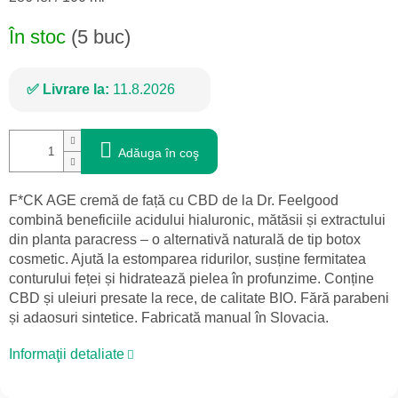
preţ:
În stoc
(5 buc)
Livrare la:
11.8.2026
Adăuga în coş
F*CK AGE cremă de față cu CBD de la Dr. Feelgood
combină beneficiile acidului hialuronic, mătăsii și extractului
din planta paracress – o alternativă naturală de tip botox
cosmetic. Ajută la estomparea ridurilor, susține fermitatea
conturului feței și hidratează pielea în profunzime. Conține
CBD și uleiuri presate la rece, de calitate BIO. Fără parabeni
și adaosuri sintetice. Fabricată manual în Slovacia.
Informaţii detaliate