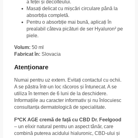
a feței și decolteului.
Masați delicat cu mișcări circulare până la
absorbția completă.
Pentru o absorbție mai bună, aplicați în
prealabil câteva picături de ser Hyaluron² pe
piele.
Volum:
50 ml
Fabricat în:
Slovacia
Atenționare
Numai pentru uz extern. Evitați contactul cu ochii.
A se păstra într-un loc răcoros și întunecat. A se
utiliza în termen de 6 luni de la deschidere.
Informațiile au caracter informativ și nu înlocuiesc
consultanța dermatologică de specialitate.
F*CK AGE cremă de față cu CBD Dr. Feelgood
– un elixir natural pentru un aspect tânăr, care
combină puterea acidului hialuronic, CBD-ului și