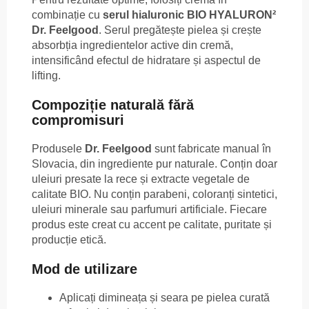
combinație cu
serul hialuronic BIO HYALURON²
Dr. Feelgood
. Serul pregătește pielea și crește
absorbția ingredientelor active din cremă,
intensificând efectul de hidratare și aspectul de
lifting.
Compoziție naturală fără
compromisuri
Produsele
Dr. Feelgood
sunt fabricate manual în
Slovacia, din ingrediente pur naturale. Conțin doar
uleiuri presate la rece și extracte vegetale de
calitate BIO. Nu conțin parabeni, coloranți sintetici,
uleiuri minerale sau parfumuri artificiale. Fiecare
produs este creat cu accent pe calitate, puritate și
producție etică.
Mod de utilizare
Aplicați dimineața și seara pe pielea curată