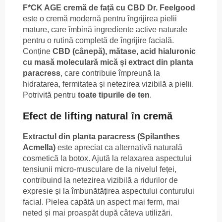
F*CK AGE cremă de față cu CBD Dr. Feelgood
este o cremă modernă pentru îngrijirea pielii
mature, care îmbină ingrediente active naturale
pentru o rutină completă de îngrijire facială.
Conține
CBD (cânepă), mătase, acid hialuronic
cu masă moleculară mică și extract din planta
paracress
, care contribuie împreună la
hidratarea, fermitatea și netezirea vizibilă a pielii.
Potrivită pentru
toate tipurile de ten
.
Efect de lifting natural în cremă
Extractul din planta paracress (Spilanthes
Acmella)
este apreciat ca alternativă naturală
cosmetică la botox. Ajută la relaxarea aspectului
tensiunii micro-musculare de la nivelul feței,
contribuind la netezirea vizibilă a ridurilor de
expresie și la îmbunătățirea aspectului conturului
facial. Pielea capătă un aspect mai ferm, mai
neted și mai proaspăt după câteva utilizări.