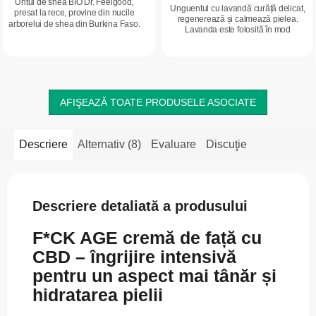
Untul de shea BIO Dr. Feelgood,
Unguentul cu lavandă curăță delicat,
presat la rece, provine din nucile
regenerează și calmează pielea.
arborelui de shea din Burkina Faso.
Lavanda este folosită în mod
Conține vitaminele A, E și F, care
tradițional în perioade de insomnie,
hrănesc intens, hidratează și ajută
stres, neliniște și stări de anxietate....
la...
AFIŞEAZĂ TOATE PRODUSELE ASOCIATE
Descriere
Alternativ (8)
Evaluare
Discuţie
Descriere detaliată a produsului
F*CK AGE cremă de față cu
CBD – îngrijire intensivă
pentru un aspect mai tânăr și
hidratarea pielii