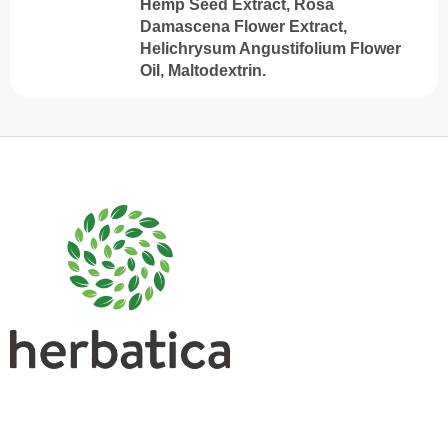
Hemp Seed Extract, Rosa
Damascena Flower Extract,
Helichrysum Angustifolium Flower
Oil, Maltodextrin.
S
u
b
s
o
l