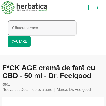
Treci
COŞ
la
conținut
DE
CUMP
CĂUTARE
F*CK AGE cremă de față cu
CBD - 50 ml - Dr. Feelgood
5501
Evaluarea
Neevaluat
Detalii de evaluare
Marcă:
Dr. Feelgood
medie
a
produsului