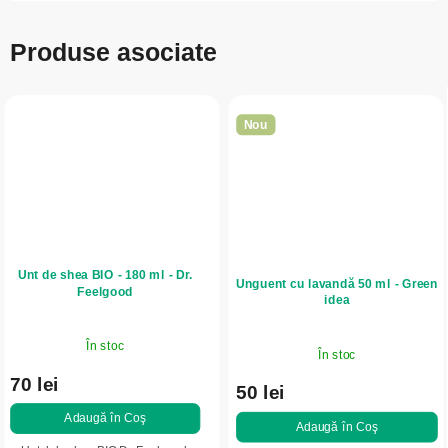
Produse asociate
Nou
Unt de shea BIO - 180 ml - Dr.
Unguent cu lavandă 50 ml - Green
Feelgood
idea
În stoc
În stoc
70 lei
50 lei
Adaugă în Coş
Adaugă în Coş