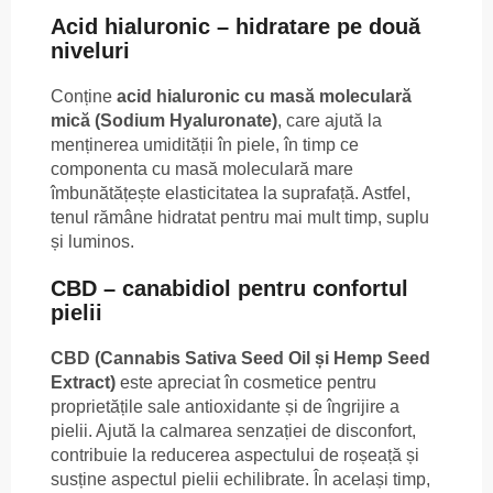
Acid hialuronic – hidratare pe două
niveluri
Conține
acid hialuronic cu masă moleculară
mică (Sodium Hyaluronate)
, care ajută la
menținerea umidității în piele, în timp ce
componenta cu masă moleculară mare
îmbunătățește elasticitatea la suprafață. Astfel,
tenul rămâne hidratat pentru mai mult timp, suplu
și luminos.
CBD – canabidiol pentru confortul
pielii
CBD (Cannabis Sativa Seed Oil și Hemp Seed
Extract)
este apreciat în cosmetice pentru
proprietățile sale antioxidante și de îngrijire a
pielii. Ajută la calmarea senzației de disconfort,
contribuie la reducerea aspectului de roșeață și
susține aspectul pielii echilibrate. În același timp,