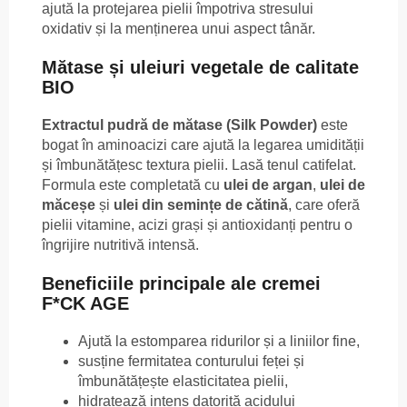
ajută la protejarea pielii împotriva stresului
oxidativ și la menținerea unui aspect tânăr.
Mătase și uleiuri vegetale de calitate
BIO
Extractul pudră de mătase (Silk Powder)
este
bogat în aminoacizi care ajută la legarea umidității
și îmbunătățesc textura pielii. Lasă tenul catifelat.
Formula este completată cu
ulei de argan
,
ulei de
măceșe
și
ulei din semințe de cătină
, care oferă
pielii vitamine, acizi grași și antioxidanți pentru o
îngrijire nutritivă intensă.
Beneficiile principale ale cremei
F*CK AGE
Ajută la estomparea ridurilor și a liniilor fine,
susține fermitatea conturului feței și
îmbunătățește elasticitatea pielii,
hidratează intens datorită acidului