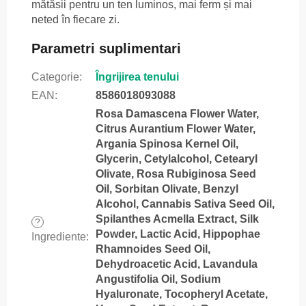
mătăsii pentru un ten luminos, mai ferm și mai
neted în fiecare zi.
Parametri suplimentari
Categorie
:
Îngrijirea tenului
EAN
:
8586018093088
Rosa Damascena Flower Water,
Citrus Aurantium Flower Water,
Argania Spinosa Kernel Oil,
Glycerin, Cetylalcohol, Cetearyl
Olivate, Rosa Rubiginosa Seed
Oil, Sorbitan Olivate, Benzyl
Alcohol, Cannabis Sativa Seed Oil,
Spilanthes Acmella Extract, Silk
?
Powder, Lactic Acid, Hippophae
Ingrediente
:
Rhamnoides Seed Oil,
Dehydroacetic Acid, Lavandula
Angustifolia Oil, Sodium
Hyaluronate, Tocopheryl Acetate,