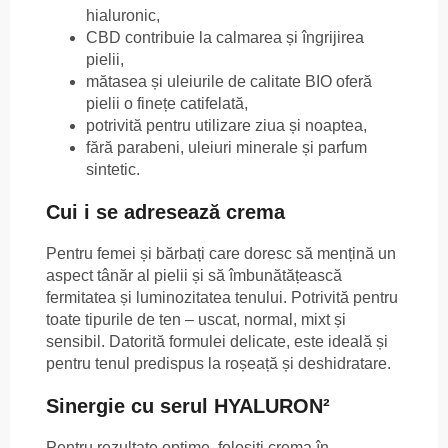
hialuronic,
CBD contribuie la calmarea și îngrijirea
pielii,
mătasea și uleiurile de calitate BIO oferă
pielii o finețe catifelată,
potrivită pentru utilizare ziua și noaptea,
fără parabeni, uleiuri minerale și parfum
sintetic.
Cui i se adresează crema
Pentru femei și bărbați care doresc să mențină un
aspect tânăr al pielii și să îmbunătățească
fermitatea și luminozitatea tenului. Potrivită pentru
toate tipurile de ten – uscat, normal, mixt și
sensibil. Datorită formulei delicate, este ideală și
pentru tenul predispus la roșeață și deshidratare.
Sinergie cu serul HYALURON²
Pentru rezultate optime, folosiți crema în