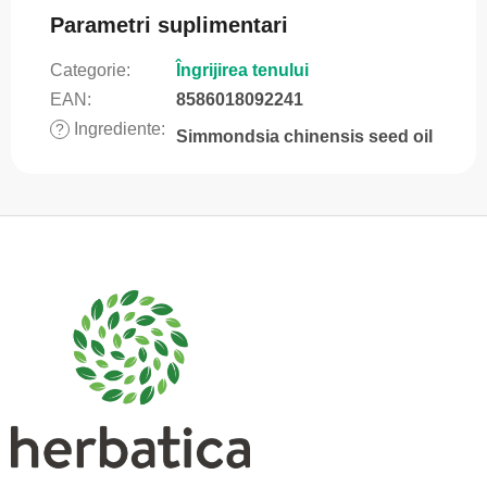
Parametri suplimentari
Categorie
:
Îngrijirea tenului
EAN
:
8586018092241
Ingrediente
:
?
Simmondsia chinensis seed oil
S
u
b
s
o
l