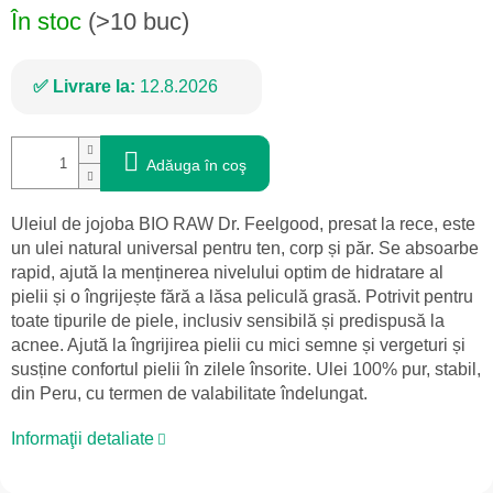
În stoc
(>10 buc)
Livrare la:
12.8.2026
Adăuga în coş
Uleiul de jojoba BIO RAW Dr. Feelgood, presat la rece, este
un ulei natural universal pentru ten, corp și păr. Se absoarbe
rapid, ajută la menținerea nivelului optim de hidratare al
pielii și o îngrijește fără a lăsa peliculă grasă. Potrivit pentru
toate tipurile de piele, inclusiv sensibilă și predispusă la
acnee. Ajută la îngrijirea pielii cu mici semne și vergeturi și
susține confortul pielii în zilele însorite. Ulei 100% pur, stabil,
din Peru, cu termen de valabilitate îndelungat.
Informaţii detaliate