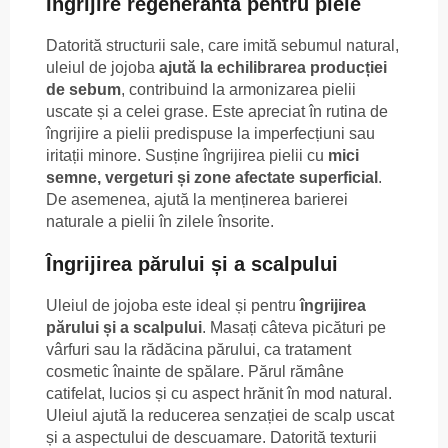
Îngrijire regenerantă pentru piele
Datorită structurii sale, care imită sebumul natural,
uleiul de jojoba
ajută la echilibrarea producției
de sebum
, contribuind la armonizarea pielii
uscate și a celei grase. Este apreciat în rutina de
îngrijire a pielii predispuse la imperfecțiuni sau
iritații minore. Susține îngrijirea pielii cu
mici
semne, vergeturi și zone afectate superficial
.
De asemenea, ajută la menținerea barierei
naturale a pielii în zilele însorite.
Îngrijirea părului și a scalpului
Uleiul de jojoba este ideal și pentru
îngrijirea
părului și a scalpului
. Masați câteva picături pe
vârfuri sau la rădăcina părului, ca tratament
cosmetic înainte de spălare. Părul rămâne
catifelat, lucios și cu aspect hrănit în mod natural.
Uleiul ajută la reducerea senzației de scalp uscat
și a aspectului de descuamare. Datorită texturii