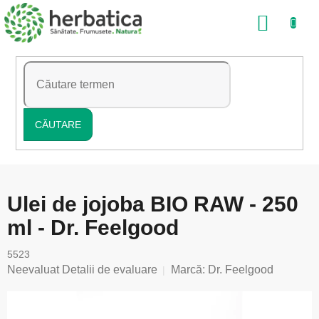
Treci
COŞ
la
conținut
DE
CUMP
CĂUTARE
Ulei de jojoba BIO RAW - 250
ml - Dr. Feelgood
5523
Evaluarea
Neevaluat
Detalii de evaluare
Marcă:
Dr. Feelgood
medie
a
produsului