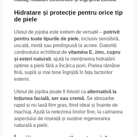
Hidratare și protecție pentru orice tip
de piele
Uleiul de jojoba este extrem de versatil –
potrivit
pentru toate tipurile de piele
, inclusiv sensibilă,
uscată, mixtă sau predispusă la acnee. Datorită
conținutului echilibrat de
vitamina E, zinc, cupru
și esteri naturali
, ajută la menținerea hidratării
optime a pielii fără a încărca porii. Pielea rămâne
fină, suplă și mai bine îngrijită în fața factorilor
externi.
Uleiul de jojoba poate fi folosit ca
alternativă la
loțiunea facială, ser sau cremă
. Se absoarbe
rapid și nu lasă film gras, fiind ideal și înainte de
machiaj. Ajută la netezirea liniilor fine, la calmarea
aspectului de roșeață și susține regenerarea
naturală a pielii.