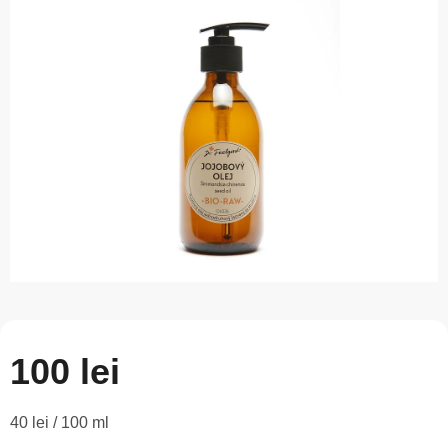
este
0,0
din
5
stele.
100 lei
Evaluare
40 lei / 100 ml
preţ: