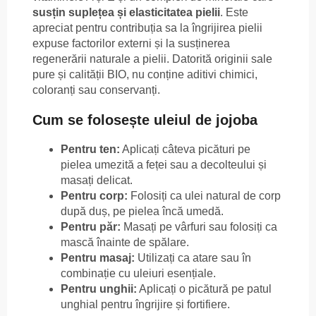
susțin suplețea și elasticitatea pielii
. Este
apreciat pentru contribuția sa la îngrijirea pielii
expuse factorilor externi și la susținerea
regenerării naturale a pielii. Datorită originii sale
pure și calității BIO, nu conține aditivi chimici,
coloranți sau conservanți.
Cum se folosește uleiul de jojoba
Pentru ten:
Aplicați câteva picături pe
pielea umezită a feței sau a decolteului și
masați delicat.
Pentru corp:
Folosiți ca ulei natural de corp
după duș, pe pielea încă umedă.
Pentru păr:
Masați pe vârfuri sau folosiți ca
mască înainte de spălare.
Pentru masaj:
Utilizați ca atare sau în
combinație cu uleiuri esențiale.
Pentru unghii:
Aplicați o picătură pe patul
unghial pentru îngrijire și fortifiere.