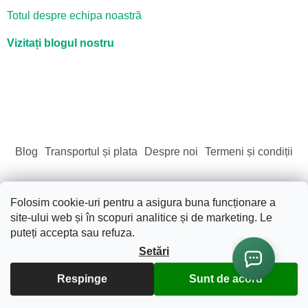
Totul despre echipa noastră
Vizitați blogul nostru
Blog
Transportul și plata
Despre noi
Termeni și condiții
Folosim cookie-uri pentru a asigura buna funcționare a
site-ului web și în scopuri analitice și de marketing. Le
Creat de Shoptet
puteți accepta sau refuza.
Setări
Drepturi de autor 2026
Sãnãtate. Frumusete. Natura.
.
Toate drepturile rezervate.
Editați setările cookie-urilor
Respinge
Sunt de acord