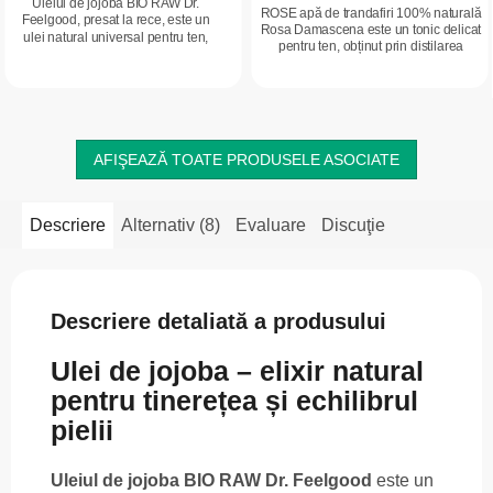
Uleiul de jojoba BIO RAW Dr.
ROSE apă de trandafiri 100% naturală
Feelgood, presat la rece, este un
Rosa Damascena este un tonic delicat
ulei natural universal pentru ten,
pentru ten, obținut prin distilarea
corp și păr. Se absoarbe rapid, ajută
florilor de trandafir oleaginos.
la menținerea nivelului optim de...
Calmează, hidratează și...
AFIŞEAZĂ TOATE PRODUSELE ASOCIATE
Descriere
Alternativ (8)
Evaluare
Discuţie
Descriere detaliată a produsului
Ulei de jojoba – elixir natural
pentru tinerețea și echilibrul
pielii
Uleiul de jojoba BIO RAW Dr. Feelgood
este un