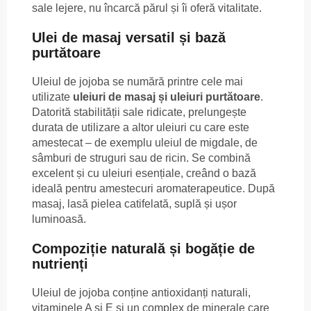
sale lejere, nu încarcă părul și îi oferă vitalitate.
Ulei de masaj versatil și bază
purtătoare
Uleiul de jojoba se numără printre cele mai
utilizate
uleiuri de masaj și uleiuri purtătoare
.
Datorită stabilității sale ridicate, prelungește
durata de utilizare a altor uleiuri cu care este
amestecat – de exemplu uleiul de migdale, de
sâmburi de struguri sau de ricin. Se combină
excelent și cu uleiuri esențiale, creând o bază
ideală pentru amestecuri aromaterapeutice. După
masaj, lasă pielea catifelată, suplă și ușor
luminoasă.
Compoziție naturală și bogăție de
nutrienți
Uleiul de jojoba conține antioxidanți naturali,
vitaminele A și E și un complex de minerale care