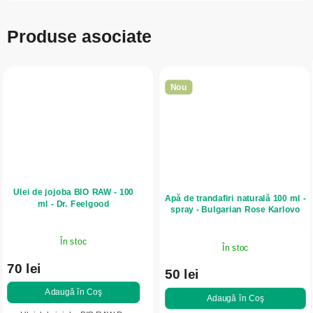
Produse asociate
Nou
Ulei de jojoba BIO RAW - 100
Apă de trandafiri naturală 100 ml -
ml - Dr. Feelgood
spray - Bulgarian Rose Karlovo
În stoc
În stoc
70 lei
50 lei
Adaugă în Coş
Adaugă în Coş