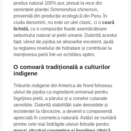
produs natural 100% pur, presat la rece din
semințele plantei
Simmondsia chinensis
,
provenită din producție ecologică din Peru. În
ciuda denumirii, nu este un ulei clasic, ci o
ceară
lichidă
, cu o compoziție foarte asemănătoare
sebumului natural al pielii umane. Datorită acestui
fapt, uleiul de jojoba se absoarbe excelent, ajută
la reglarea nivelului de hidratare și contribuie la
menținerea pielii într-un echilibru optim.
O comoară tradițională a culturilor
indigene
Triburile indigene din America de Nord foloseau
uleiul de jojoba ca ingredient universal pentru
îngrijirea pielii, a părului și a zonelor cutanate
sensibile. Datorită stabilității sale deosebite și
rezistenței la râncezire, a devenit o componentă
apreciată în cosmetica naturală. Astăzi se numără
printre cele mai îndrăgite uleiuri folosite pentru
masaj, ritualuri cosmetice și îngrijirea zilnică
.