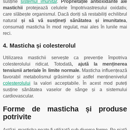
susține
sistemul imunitar
.
Proprietățile antioxidante ale
mastichii
protejează celulele împotrivastresului oxidativ,
care slăbește organismul. Dacă doriți să restabiliți echilibrul
natural
și să vă susțineți sănătatea și imunitatea
,
consumați masticha în mod regulat, mai ales în lunile mai
reci.
4. Masticha și colesterolul
Utilizarea mastichii servește ca prevenție împotriva
colesterolului ridicat. Totodată
, ajută la menținerea
tensiunii arteriale în limite normale.
Masticha influențează
favorabil metabolismul grăsimilor și astfel menținenivelul
colesterolului
la valori acceptabile. În acest mod puteți
susține sănătatea vaselor de sânge și a sistemului
cardiovascular.
Forme de masticha și produse
potrivite
Astăzi, masticha poate fi utilizată sub diverse forme. Pe piață