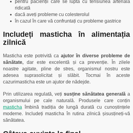
pentru pacienții care se luptă cu tensiunea arterială
ridicată
dacă aveți probleme cu colesterolul
în cazul în care vă confruntați cu probleme gastrice
Includeți masticha în alimentația
zilnică
Masticha este potrivită ca
ajutor în diverse probleme de
sănătate,
dar este excelentă și ca prevenție. În zilele
noastre agitate, pline de stres, organismul nostru este
adesea suprasolicitat și slăbit. Tocmai în aceste
cazurimasticha este un ajutor de nădejde.
Prin utilizarea regulată, veți
susține sănătatea generală
a
organismului pe cale naturală. Produsele care conțin
masticha
îmbină tradiția de lungă durată cu cunoștințele
moderne. Includeți masticha în rutina zilnică șisusțineți-vă
sănătatea.