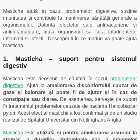
Masticha ajută în cazul problemelor digestive, susține
imunitatea și contribuie la menținerea sănătății generale a
organismului. Datorită efectelor sale antibacteriene și
antiinflamatoare, ajută organismul să facă fațădiferitelor
inflamații și infecții. Descoperiți în ce moduri vă poate ajuta
masticha.
1. Masticha – suport pentru sistemul
digestiv
Masticha este deosebit de căutată în cazul
problemelor
digestive
. Ajută la
ameliorarea disconfortului cauzat de
gaze și balonare și poate fi de ajutor și în caz de
constipație sau diaree.
De asemenea, servește ca suport
în tratamentul problemelor cauzate de bacteria Helicobacter
pylori. Acest efect al mastichii a fost confirmat și de un studiu
realizat de Spitalul Universitar din Nottingham, Anglia.
Masticha
este
utilizată și pentru ameliorarea arsurilor la
stomac, a durerilor abdominale sau a crampelor