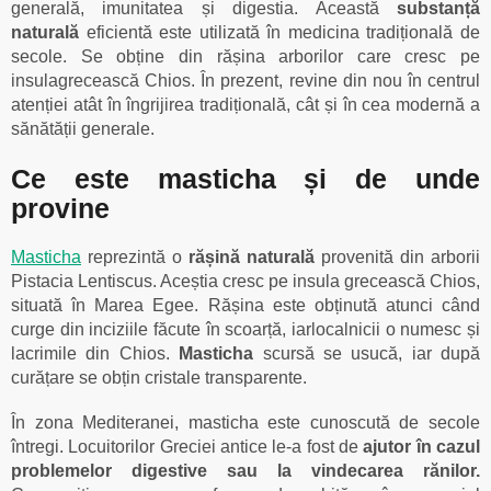
generală, imunitatea și digestia. Această
substanță
naturală
eficientă este utilizată în medicina tradițională de
secole. Se obține din rășina arborilor care cresc pe
insulagrecească Chios. În prezent, revine din nou în centrul
atenției atât în îngrijirea tradițională, cât și în cea modernă a
sănătății generale.
Ce este masticha și de unde
provine
Masticha
reprezintă o
rășină naturală
provenită din arborii
Pistacia Lentiscus. Aceștia cresc pe insula grecească Chios,
situată în Marea Egee. Rășina este obținută atunci când
curge din inciziile făcute în scoarță, iarlocalnicii o numesc și
lacrimile din Chios.
Masticha
scursă se usucă, iar după
curățare se obțin cristale transparente.
În zona Mediteranei, masticha este cunoscută de secole
întregi. Locuitorilor Greciei antice le-a fost de
ajutor în cazul
problemelor digestive sau la vindecarea rănilor.