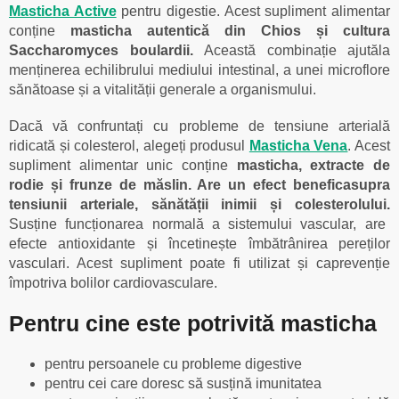
Masticha Active
pentru digestie. Acest supliment alimentar
conține
masticha autentică din Chios și cultura
Saccharomyces boulardii.
Această combinație ajutăla
menținerea echilibrului mediului intestinal, a unei microflore
sănătoase și a vitalității generale a organismului.
Dacă vă confruntați cu probleme de tensiune arterială
ridicată și colesterol, alegeți produsul
Masticha Vena
. Acest
supliment alimentar unic conține
masticha, extracte de
rodie și frunze de măslin. Are un efect beneficasupra
tensiunii arteriale, sănătății inimii și colesterolului.
Susține funcționarea normală a sistemului vascular, are
efecte antioxidante și încetinește îmbătrânirea pereților
vasculari. Acest supliment poate fi utilizat și caprevenție
împotriva bolilor cardiovasculare.
Pentru cine este potrivită masticha
pentru persoanele cu probleme digestive
pentru cei care doresc să susțină imunitatea