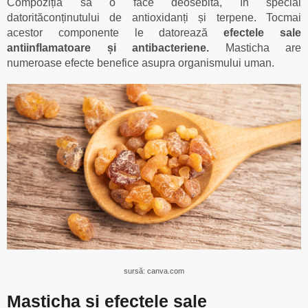
Compoziția sa o face deosebită, în special
datorităconținutului de antioxidanți și terpene. Tocmai
acestor componente le datorează
efectele sale
antiinflamatoare și antibacteriene.
Masticha are
numeroase efecte benefice asupra organismului uman.
sursă: canva.com
Masticha și efectele sale