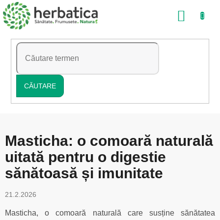
Treci
COŞ
la
conținut
DE
CUMP
CĂUTARE
Masticha: o comoară naturală
uitată pentru o digestie
sănătoasă și imunitate
21.2.2026
Masticha, o comoară naturală care susține sănătatea