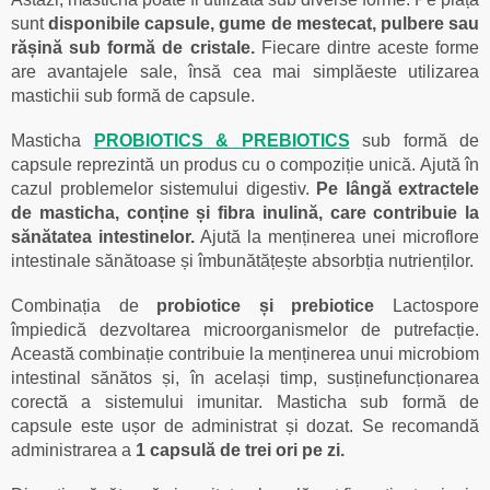
sunt
disponibile capsule, gume de mestecat, pulbere sau
rășină sub formă de cristale.
Fiecare dintre aceste forme
are avantajele sale, însă cea mai simplăeste utilizarea
mastichii sub formă de capsule.
Masticha
PROBIOTICS & PREBIOTICS
sub formă de
capsule reprezintă un produs cu o compoziție unică. Ajută în
cazul problemelor sistemului digestiv.
Pe lângă extractele
de masticha, conține și fibra inulină, care contribuie la
sănătatea intestinelor.
Ajută la menținerea unei microflore
intestinale sănătoase și îmbunătățește absorbția nutrienților.
Combinația de
probiotice și prebiotice
Lactospore
împiedică dezvoltarea microorganismelor de putrefacție.
Această combinație contribuie la menținerea unui microbiom
intestinal sănătos și, în același timp, susținefuncționarea
corectă a sistemului imunitar. Masticha sub formă de
capsule este ușor de administrat și dozat. Se recomandă
administrarea a
1 capsulă de trei ori pe zi.