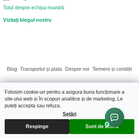
Totul despre echipa noastră
Vizitați blogul nostru
Blog
Transportul și plata
Despre noi
Termeni și condiții
Folosim cookie-uri pentru a asigura buna funcționare a
site-ului web și în scopuri analitice și de marketing. Le
Creat de Shoptet
puteți accepta sau refuza.
Setări
Drepturi de autor 2026
Sãnãtate. Frumusete. Natura.
.
Toate drepturile rezervate.
Editați setările cookie-urilor
Respinge
Sunt de acord