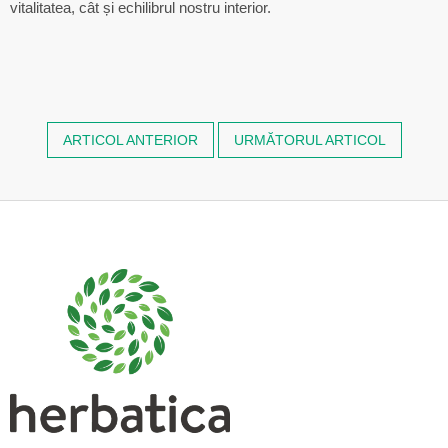
vitalitatea, cât și echilibrul nostru interior.
ARTICOL ANTERIOR
URMĂTORUL ARTICOL
S
u
b
s
o
l