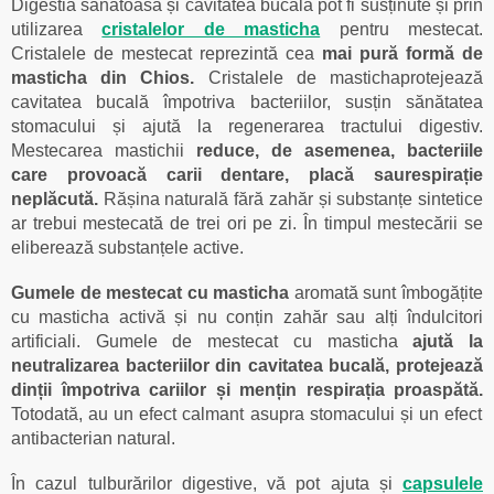
Digestia sănătoasă și cavitatea bucală pot fi susținute și prin
utilizarea
cristalelor de masticha
pentru mestecat.
Cristalele de mestecat reprezintă cea
mai pură formă de
masticha din Chios.
Cristalele de mastichaprotejează
cavitatea bucală împotriva bacteriilor, susțin sănătatea
stomacului și ajută la regenerarea tractului digestiv.
Mestecarea mastichii
reduce, de asemenea, bacteriile
care provoacă carii dentare, placă saurespirație
neplăcută.
Rășina naturală fără zahăr și substanțe sintetice
ar trebui mestecată de trei ori pe zi. În timpul mestecării se
eliberează substanțele active.
Gumele de mestecat
cu masticha
aromată sunt îmbogățite
cu masticha activă și nu conțin zahăr sau alți îndulcitori
artificiali. Gumele de mestecat cu masticha
ajută la
neutralizarea bacteriilor din cavitatea bucală, protejează
dinții împotriva cariilor și mențin respirația proaspătă.
Totodată, au un efect calmant asupra stomacului și un efect
antibacterian natural.
În cazul tulburărilor digestive, vă pot ajuta și
capsulele