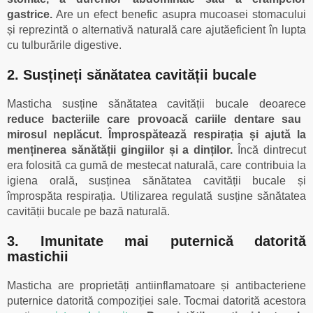
gastrice.
Are un efect benefic asupra mucoasei stomacului
și reprezintă o alternativă naturală care ajutăeficient în lupta
cu tulburările digestive.
2. Susțineți sănătatea cavității bucale
Masticha susține sănătatea cavității bucale deoarece
reduce bacteriile care provoacă cariile dentare sau
mirosul neplăcut.
Împrospătează respirația și ajută la
menținerea sănătății gingiilor și a dinților.
Încă dintrecut
era folosită ca gumă de mestecat naturală, care contribuia la
igiena orală, susținea sănătatea cavității bucale și
împrospăta respirația. Utilizarea regulată susține sănătatea
cavității bucale pe bază naturală.
3. Imunitate mai puternică datorită
mastichii
Masticha are proprietăți antiinflamatoare și antibacteriene
puternice datorită compoziției sale. Tocmai datorită acestora