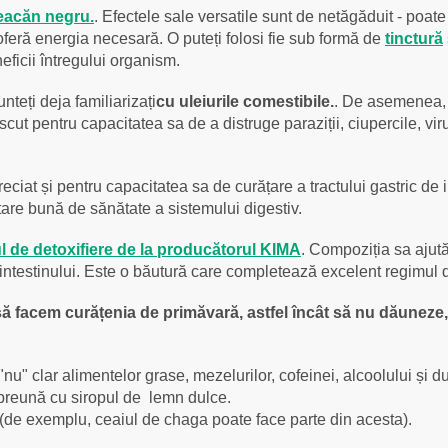
eacăn negru.
. Efectele sale versatile sunt de netăgăduit - poa
 oferă energia necesară. O puteți folosi fie sub formă de
tinctură
eficii întregului organism.
teți deja familiarizați
cu uleiurile comestibile.
. De asemenea, p
cut pentru capacitatea sa de a distruge paraziții, ciupercile, viru
ciat și pentru capacitatea sa de curățare a tractului gastric de i
are bună de sănătate a sistemului digestiv.
l de detoxifiere de la producătorul KIMA
. Compoziția sa ajută
or intestinului. Este o băutură care completează excelent regimul
ă facem curățenia de primăvară, astfel încât să nu dăuneze
" clar alimentelor grase, mezelurilor, cofeinei, alcoolului și dul
preună cu siropul de lemn dulce.
 (de exemplu, ceaiul de chaga poate face parte din acesta).