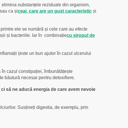
te elimina substanțele reziduale din organism,
sau ca și
ceai, care are un gust caracteristic
și
rintre ele se numără și cele care au efecte
șii și bacteriile. Iar în combinație
cu siropul de
nflamații (este un bun ajutor în cazul ulcerului
 în cazul constipației, îmbunătățește
 de băutură necesar pentru detoxifiere.
, ci să ne aducă energia de care avem nevoie
ciurilor. Susțineți digestia, de exemplu, prin