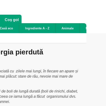
COŞ
Coş gol
DE
Casă eco
Ingrediente A - Z
Animale
Noutăți
CUMPĂRĂTURI
rgia pierdută
iată cu zilele mai lungi, în fiecare an apare și
mai plăcut: stare de rău, nevoie mai mare de
e boli de lungă durată (boli de rinichi, diabet,
l a ceea ce iarna lungă a făcut organismului dvs.
oamnei.