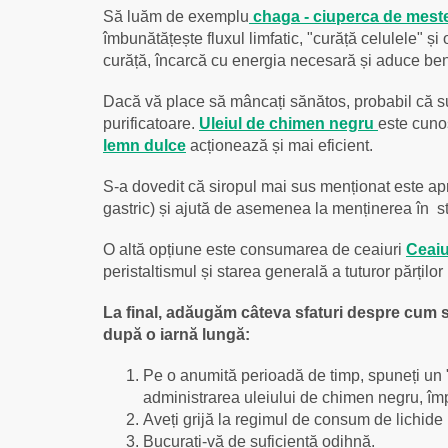
Să luăm de exemplu
chaga - ciuperca de mest
îmbunătățește fluxul limfatic, "curăță celulele" și
curăță, încarcă cu energia necesară și aduce ben
Dacă vă place să mâncați sănătos, probabil că sun
purificatoare.
Uleiul de chimen negru
este cunos
lemn dulce
acționează și mai eficient.
S-a dovedit că siropul mai sus menționat este apre
gastric) și ajută de asemenea la menținerea în st
O altă opțiune este consumarea de ceaiuri
Ceaiu
peristaltismul și starea generală a tuturor părțil
La final, adăugăm câteva sfaturi despre cum s
după o iarnă lungă:
Pe o anumită perioadă de timp, spuneți un "nu
administrarea uleiului de chimen negru, îm
Aveți grijă la regimul de consum de lichide
Bucurați-vă de suficientă odihnă.