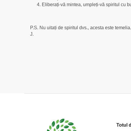
Eliberați-vă mintea, umpleți-vă spiritul cu 
P.S. Nu uitați de spiritul dvs., acesta este temelia
J.
S
u
b
s
Totul 
o