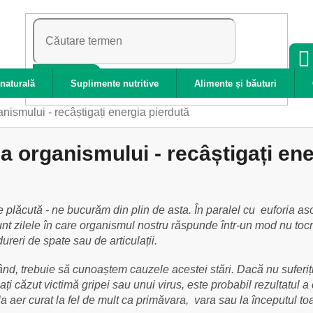
CĂUTARE
naturală
Suplimente nutritive
Alimente și băuturi
nismului - recâștigați energia pierdută
 organismului - recâștigați ene
plăcută - ne bucurăm din plin de asta. În paralel cu euforia asoc
unt zilele în care organismul nostru răspunde într-un mod nu toc
ureri de spate sau de articulații.
, trebuie să cunoaștem cauzele acestei stări. Dacă nu suferiți d
nu ați căzut victimă gripei sau unui virus, este probabil rezultatu
a aer curat la fel de mult ca primăvara, vara sau la începutul t