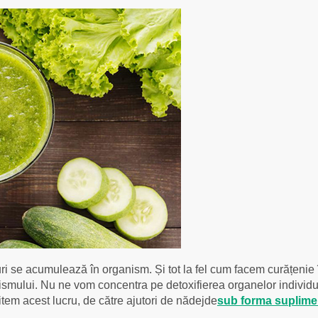
cruri se acumulează în organism. Și tot la fel cum facem curățeni
ismului. Nu ne vom concentra pe detoxifierea organelor individual
item acest lucru, de către ajutori de nădejde
sub forma suplimen