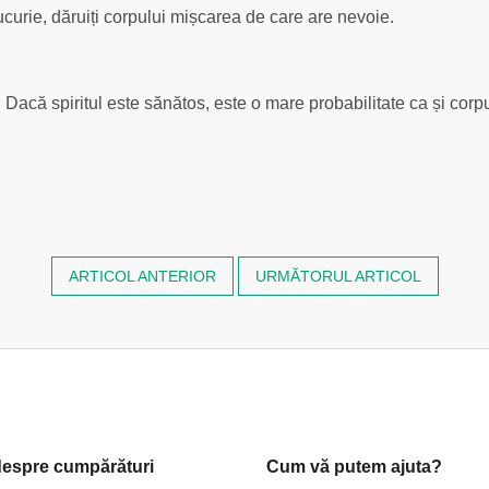
bucurie, dăruiți corpului mișcarea de care are nevoie.
. Dacă spiritul este sănătos, este o mare probabilitate ca și corpul 
ARTICOL ANTERIOR
URMĂTORUL ARTICOL
despre cumpărături
Cum vă putem ajuta?