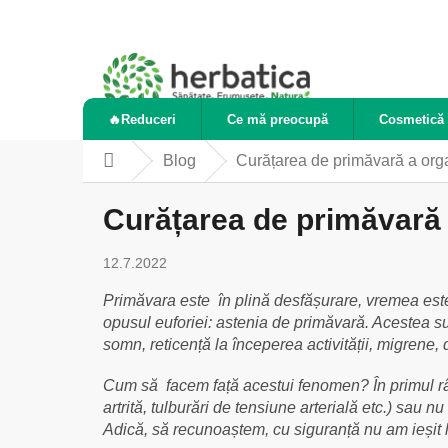
Treci
la
conținut
🔥Reduceri
Ce mă preocupă
Cosmetică 
Blog
Curățarea de primăvară a orga
Acasă
Curățarea de primăvară a
12.7.2022
Primăvara este în plină desfășurare, vremea este 
opusul euforiei: astenia de primăvară. Acestea s
somn, reticență la începerea activității, migrene, d
Cum să facem față acestui fenomen? În primul rând
artrită, tulburări de tensiune arterială etc.) sau 
Adică, să recunoaștem, cu siguranță nu am ieșit l