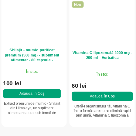
Nou
Shilajit - mumio purificat
Vitamina C lipozomală 1000 mg -
premium (500 mg) - supliment
200 ml - Herbatica
alimentar - 80 capsule -
Herbatica
În stoc
În stoc
100 lei
60 lei
Adaugă în Coş
Adaugă în Coş
Extract premium de mumio - Shilajit
Oferă-i organismului tău vitamina C
din Himalaya, un supliment
într-o formă care nu se elimină rapid
alimentar natural sub formă de
prin urină. Vitamina C lipozomală
extract purificat și standardizat, care
1000 mg asigură o absorbție
susține rezistența, refacerea și...
avansată, ajutând la transportul
acestui...