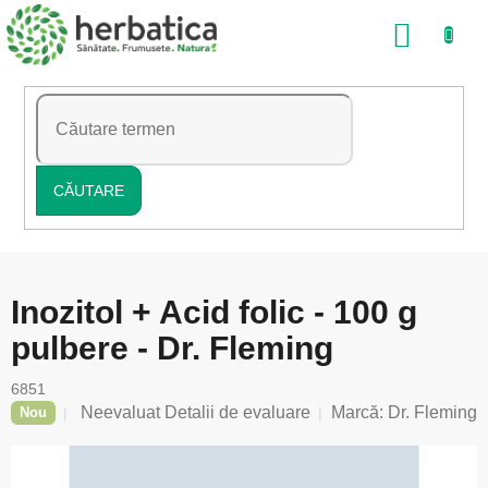
Treci
COŞ
la
conținut
DE
CUMP
CĂUTARE
Inozitol + Acid folic - 100 g
pulbere - Dr. Fleming
6851
Evaluarea
Neevaluat
Detalii de evaluare
Marcă:
Dr. Fleming
Nou
medie
a
produsului