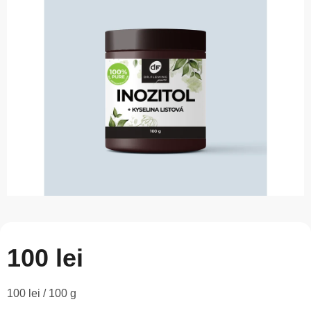
este
0,0
din
5
stele.
100 lei
Evaluare
100 lei / 100 g
preţ: