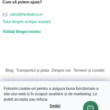
Cum vă putem ajuta?
salut@herbatica.ro
Totul despre echipa noastră
Vizitați blogul nostru
Blog
Transportul și plata
Despre noi
Termeni și condiții
Folosim cookie-uri pentru a asigura buna funcționare a
site-ului web și în scopuri analitice și de marketing. Le
Creat de Shoptet
puteți accepta sau refuza.
Setări