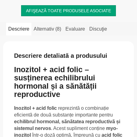
AFIŞEAZĂ TOATE PRODUSELE ASOCIATE
Descriere
Alternativ (8)
Evaluare
Discuţie
Descriere detaliată a produsului
Inozitol + acid folic –
susținerea echilibrului
hormonal și a sănătății
reproductive
Inozitol + acid folic
reprezintă o combinație
eficientă de două substanțe importante pentru
echilibrul hormonal, sănătatea reproductivă și
sistemul nervos
. Acest supliment conține
myo-
inozitol
într-o doză optimă, împreună cu
acid folic