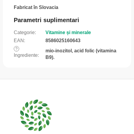
Fabricat în Slovacia
Parametri suplimentari
Categorie
:
Vitamine și minerale
EAN
:
8586025160643
?
mio-inozitol, acid folic (vitamina
Ingrediente
:
B9).
S
u
b
s
o
l