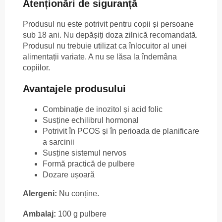
Atenționări de siguranță
Produsul nu este potrivit pentru copii și persoane
sub 18 ani. Nu depășiți doza zilnică recomandată.
Produsul nu trebuie utilizat ca înlocuitor al unei
alimentații variate. A nu se lăsa la îndemâna
copiilor.
Avantajele produsului
Combinație de inozitol și acid folic
Susține echilibrul hormonal
Potrivit în PCOS și în perioada de planificare
a sarcinii
Susține sistemul nervos
Formă practică de pulbere
Dozare ușoară
Alergeni:
Nu conține.
Ambalaj:
100 g pulbere