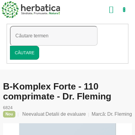
Treci
COŞ
la
conținut
DE
CUMP
CĂUTARE
B-Komplex Forte - 110
comprimate - Dr. Fleming
6824
Evaluarea
Neevaluat
Detalii de evaluare
Marcă:
Dr. Fleming
Nou
medie
a
produsului