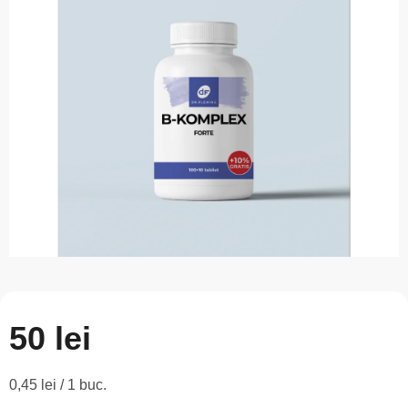
este
0,0
din
5
stele.
50 lei
Evaluare
0,45 lei / 1 buc.
preţ: