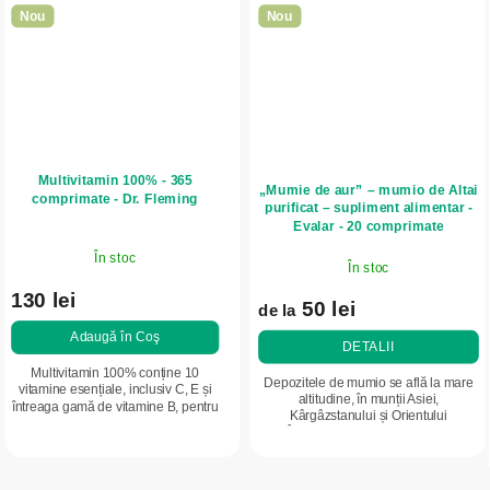
Nou
Nou
Multivitamin 100% - 365
„Mumie de aur” – mumio de Altai
comprimate - Dr. Fleming
purificat – supliment alimentar -
Evalar - 20 comprimate
În stoc
În stoc
130 lei
50 lei
de la
Adaugă în Coş
DETALII
Multivitamin 100% conține 10
Depozitele de mumio se află la mare
vitamine esențiale, inclusiv C, E și
altitudine, în munții Asiei,
întreaga gamă de vitamine B, pentru
Kârgâzstanului și Orientului
susținerea imunității, energiei și
Îndepărtat. Acolo, localnicii îl
stării generale de bine. Ambalaj
colectează din zone greu accesibile,
anual...
la altitudini...