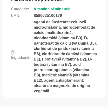
Categorie
:
Vitamine și minerale
EAN
:
8586025160179
agenți de încărcare: celuloză
microcristalină, hidrogenfosfat de
calciu, maltodextrină;
nicotinamidă (vitamina B3), D-
pantotenat de calciu (vitamina B5),
clorhidrat de piridoxină (vitamina
?
B6), clorhidrat de tiamină (vitamina
Ingrediente
:
B1), riboflavină (vitamina B2), D-
biotină (vitamina B7), acid
pteroilmonoglutamic (vitamina
B9), metilcobalamină (vitamina
B12), agent antiaglomerant:
stearat de magneziu de origine
vegetală.