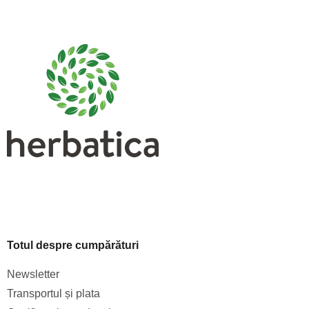
S
u
b
s
o
l
Totul despre cumpărături
Newsletter
Transportul și plata