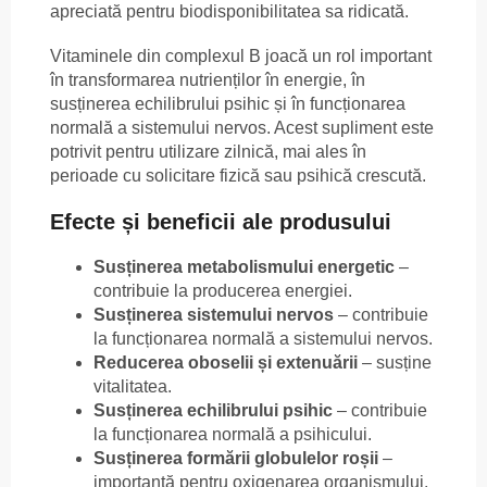
apreciată pentru biodisponibilitatea sa ridicată.
Vitaminele din complexul B joacă un rol important
în transformarea nutrienților în energie, în
susținerea echilibrului psihic și în funcționarea
normală a sistemului nervos. Acest supliment este
potrivit pentru utilizare zilnică, mai ales în
perioade cu solicitare fizică sau psihică crescută.
Efecte și beneficii ale produsului
Susținerea metabolismului energetic
–
contribuie la producerea energiei.
Susținerea sistemului nervos
– contribuie
la funcționarea normală a sistemului nervos.
Reducerea oboselii și extenuării
– susține
vitalitatea.
Susținerea echilibrului psihic
– contribuie
la funcționarea normală a psihicului.
Susținerea formării globulelor roșii
–
importantă pentru oxigenarea organismului.