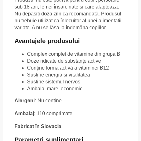
sub 18 ani, femei însărcinate și care alăptează.
Nu depășiți doza zilnică recomandată. Produsul
nu trebuie utilizat ca înlocuitor al unei alimentații
variate. A nu se lăsa la îndemâna copiilor.
Avantajele produsului
Complex complet de vitamine din grupa B
Doze ridicate de substanțe active
Conține forma activă a vitaminei B12
Susține energia și vitalitatea
Susține sistemul nervos
Ambalaj mare, economic
Alergeni:
Nu conține.
Ambalaj:
110 comprimate
Fabricat în Slovacia
Parametri suplimentari