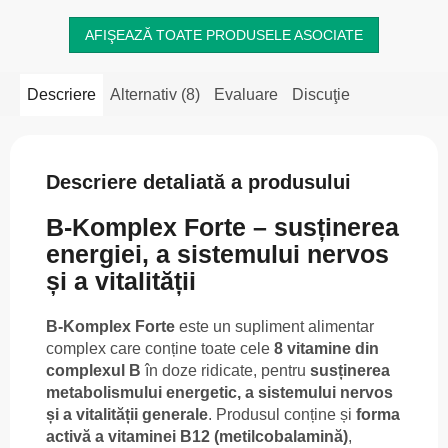
AFIŞEAZĂ TOATE PRODUSELE ASOCIATE
Descriere
Alternativ (8)
Evaluare
Discuţie
Descriere detaliată a produsului
B-Komplex Forte – susținerea
energiei, a sistemului nervos
și a vitalității
B-Komplex Forte
este un supliment alimentar
complex care conține toate cele
8 vitamine din
complexul B
în doze ridicate, pentru
susținerea
metabolismului energetic, a sistemului nervos
și a vitalității generale
. Produsul conține și
forma
activă a vitaminei B12 (metilcobalamină)
,