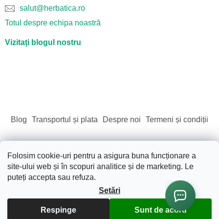
salut@herbatica.ro
Totul despre echipa noastră
Vizitați blogul nostru
Blog
Transportul și plata
Despre noi
Termeni și condiții
Folosim cookie-uri pentru a asigura buna funcționare a
site-ului web și în scopuri analitice și de marketing. Le
Creat de Shoptet
puteți accepta sau refuza.
Setări
Drepturi de autor 2026
Sãnãtate. Frumusete. Natura.
.
Toate drepturile rezervate.
Editați setările cookie-urilor
Respinge
Sunt de acord