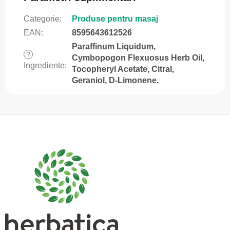
Categorie
:
Produse pentru masaj
EAN
:
8595643612526
Paraffinum Liquidum,
?
Cymbopogon Flexuosus Herb Oil,
Ingrediente
:
Tocopheryl Acetate, Citral,
Geraniol, D-Limonene.
S
u
b
s
o
l