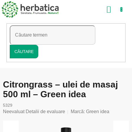
Treci
COŞ
la
conținut
DE
CUMP
CĂUTARE
Citrongrass – ulei de masaj
500 ml – Green idea
5329
Evaluarea
Neevaluat
Detalii de evaluare
Marcă:
Green idea
medie
a
produsului