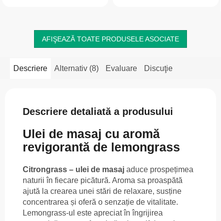
îmbunătățirea aspectului pielii...
senzației de...
AFIŞEAZĂ TOATE PRODUSELE ASOCIATE
Descriere
Alternativ (8)
Evaluare
Discuţie
Descriere detaliată a produsului
Ulei de masaj cu aromă
revigorantă de lemongrass
Citrongrass – ulei de masaj
aduce prospețimea
naturii în fiecare picătură. Aroma sa proaspătă
ajută la crearea unei stări de relaxare, susține
concentrarea și oferă o senzație de vitalitate.
Lemongrass-ul este apreciat în îngrijirea