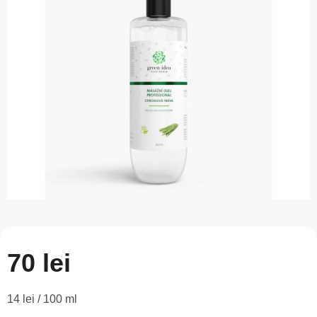
este
0,0
din
5
stele.
70 lei
Evaluare
14 lei / 100 ml
preţ: