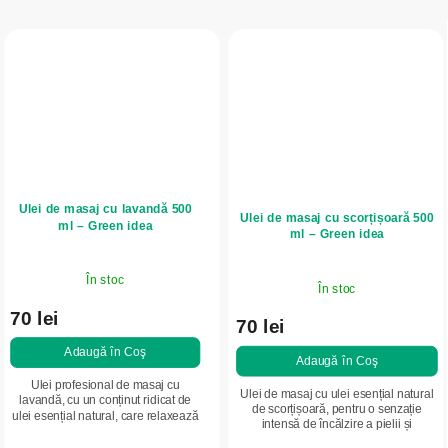
Ulei de masaj cu lavandă 500
Ulei de masaj cu scorțișoară 500
ml – Green idea
ml – Green idea
În stoc
În stoc
70 lei
70 lei
Adaugă în Coş
Adaugă în Coş
Ulei profesional de masaj cu
Ulei de masaj cu ulei esențial natural
lavandă, cu un conținut ridicat de
de scorțișoară, pentru o senzație
ulei esențial natural, care relaxează
intensă de încălzire a pielii și
corpul și mintea, susține
susținerea circulației locale. Ajută la
destinderea și ajută la reducerea